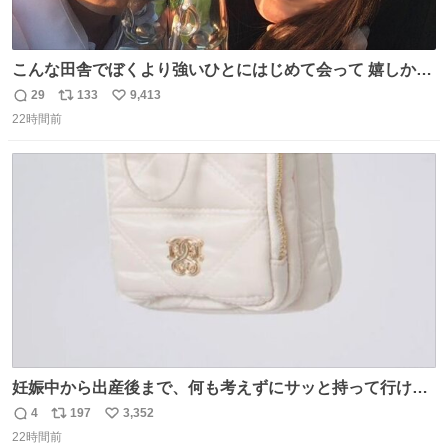
こんな田舎でぼくより強いひとにはじめて会って 嬉しかっ
たよ
29
133
9,413
返
リ
い
22時間前
信
ポ
い
数
ス
ね
ト
数
数
妊娠中から出産後まで、何も考えずにサッと持って行ける
ようなショルダーバッグが欲しいな〜と思っていたのだけ
4
197
3,352
返
リ
い
ど snidelでめちゃくちゃピッタリなものを見つけたので買
22時間前
信
ポ
い