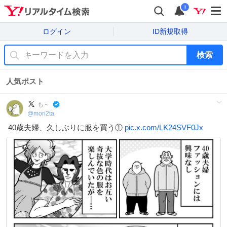
i
ログイン
ID新規取得
検索
人気ポスト
も～
@
mori2ta
40歳夫婦、久しぶりに服を買う①
pic.x.com/LK24SVF0Jx