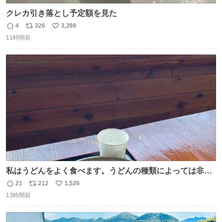
クレカ引き落とし予定額を見た
4
326
3,398
返
リ
い
11時間前
信
ポ
い
数
ス
ね
ト
数
数
私はうどんをよく食べます。うどんの種類によっては非常
食にもなります。生うどんは消費期限が短く、冷凍うどん
21
212
1,526
返
リ
い
は長持ちする代わりに停電に弱いので、乾麺タイプのうど
13時間前
信
ポ
い
んなら水分が少なく長期保存するのにおすすめです。アル
数
ス
ね
ファ化米や缶詰など、色々な非常食がありますが、うどん
ト
数