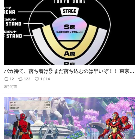
ト
数
数
バカ待て、落ち着け✋ まだ落ち込むのは早いぞ！！ 東京ド
ームの最大キャパ5.5万人に対して席数の配分はだいたい S
12
122
1,014
返
リ
い
席（アリーナ）：約1.4万人 A席（1階スタンド）：約2.5万
6時間前
信
ポ
い
人 B席（2階スタンド）：約1.5万人 一番席数が多いA席は
数
ス
ね
一次だけで全枠出し切るわけないし、二次からは全体の3
ト
数
数
割を占める