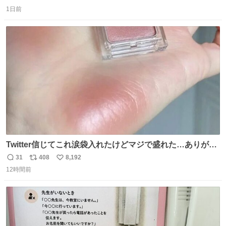
返
リ
い
速道路を倒れず走り続けており、さらに車線変更も。その
1日前
信
ポ
い
まま5キロも走り続けていたという。
数
ス
ね
ト
数
数
Twitter信じてこれ涙袋入れたけどマジで盛れた…ありがと
う…
31
408
8,192
返
リ
い
12時間前
信
ポ
い
数
ス
ね
ト
数
数