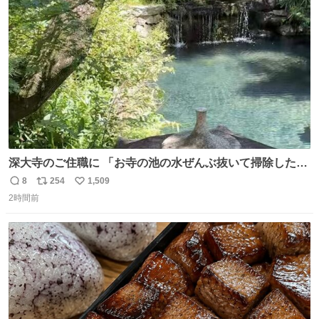
深大寺のご住職に 「お寺の池の水ぜんぶ抜いて掃除した
ら、 モネの池くらい綺麗になったから見てみて」 といわれ
8
254
1,509
返
リ
い
訪れたら 本当にモネの池くらい綺麗でした。 蓮こそ咲いて
2時間前
信
ポ
い
ないけど言いたいことわかります。 輝くエメラルドだ‼︎
数
ス
ね
iPhone16カメラで撮影して無加工です。
ト
数
数