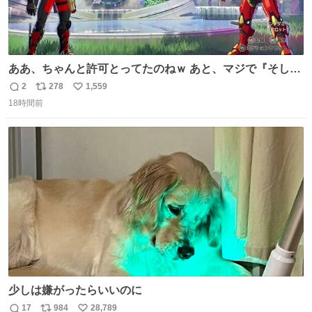
ああ、ちゃんと許可とってたのねｗ あと、マジで『そして
時は動き出す』って言ってて草オブ草
2
278
1,559
返
リ
い
18時間前
信
ポ
い
数
ス
ね
ト
数
数
少しは嫌がったらいいのに
17
984
28,789