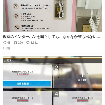
教室のインターホンを鳴らしても、なかなか誰も出ないこ
とがあります…。 もしかすると「電話の出方」に困ってい
48
290
4,131
返
リ
い
るのかもしれません。 そこで「何を話せばいいか」が見え
1日前
信
ポ
い
る手引きを用意して、安心して電話に出られるようにしま
数
ス
ね
す。 インターホンの応対も大切なコミュニケーションの学
ト
数
数
びです。