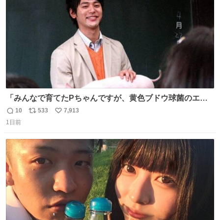
数
「みんなで育てたPちゃんですが、黄色ブドウ球菌のエン
テロトキシン（耐熱性毒素）が検出されたので、議論する
10
533
7,913
返
リ
い
までもなく処分が決まりました」
1日前
信
ポ
い
数
ス
ね
ト
数
数