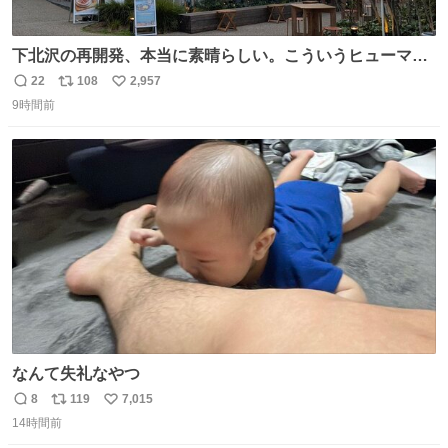
下北沢の再開発、本当に素晴らしい。こういうヒューマン
スケールの開発がいいんだよ。
22
108
2,957
返
リ
い
9時間前
信
ポ
い
数
ス
ね
ト
数
数
なんて失礼なやつ
8
119
7,015
返
リ
い
14時間前
信
ポ
い