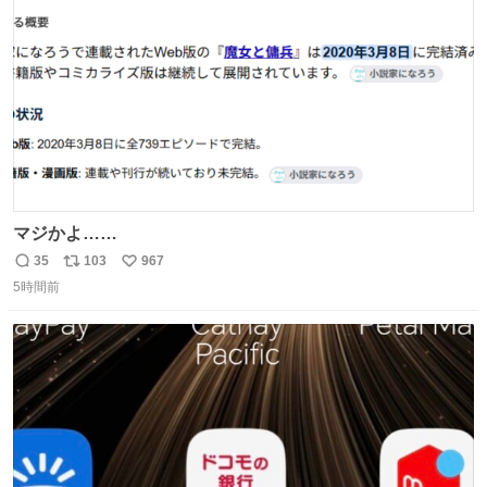
数
マジかよ……
35
103
967
返
リ
い
5時間前
信
ポ
い
数
ス
ね
ト
数
数