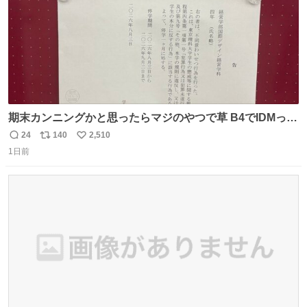
期末カンニングかと思ったらマジのやつで草 B4でIDMって
ことはおそらく就職だし、内定取り消し？ それと夏休み期
24
140
2,510
返
リ
い
間の停学って無意味じゃね？
1日前
信
ポ
い
数
ス
ね
ト
数
数