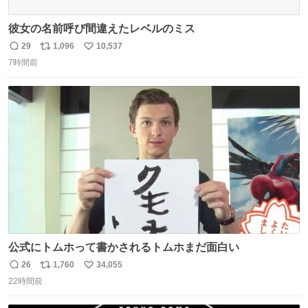
彼女の名前呼び間違えたレベルのミス
29
1,096
10,537
返
リ
い
7時間前
信
ポ
い
数
ス
ね
ト
数
数
公式にトムホって書かされるトムホまだ面白い
26
1,760
34,055
返
リ
い
22時間前
信
ポ
い
数
ス
ね