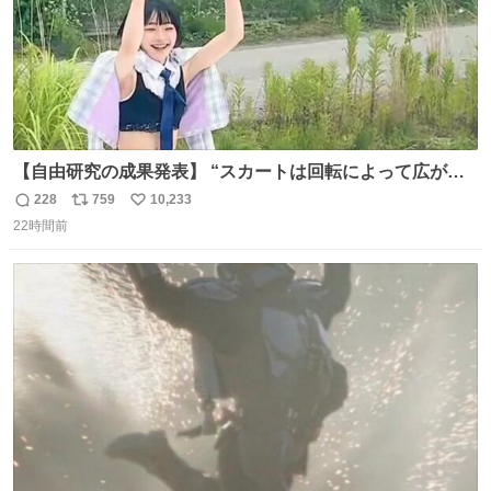
【自由研究の成果発表】 “スカートは回転によって広がる
が、岡澤恋によって270°までなら広がらずに回転が可能な
228
759
10,233
返
リ
い
ことが証明された！”
22時間前
信
ポ
い
数
ス
ね
ト
数
数