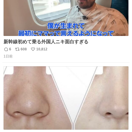
新幹線初めて乗る外国人ニキ面白すぎる
6
608
10,812
返
リ
い
1日前
信
ポ
い
数
ス
ね
ト
数
数