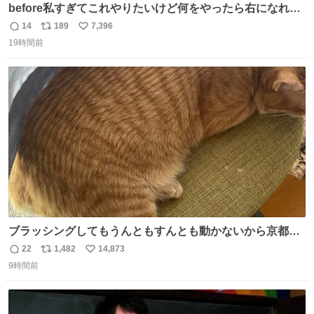
before私すぎてこれやりたいけど何をやったら右になれる
の
14
189
7,396
返
リ
い
19時間前
信
ポ
い
数
ス
ね
ト
数
数
ブラッシングしてもうんともすんとも動かないから京都の
寺にある庭みたいになってる
22
1,482
14,873
返
リ
い
9時間前
信
ポ
い
数
ス
ね
ト
数