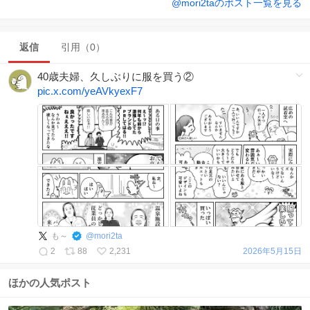
@
mori2ta
のポスト一覧を見る
返信
引用（0）
40歳夫婦、久しぶりに服を買う②
pic.x.com/yeAVkyexF7
も～
@
mori2ta
2
88
2,231
2026年5月15日
ほかの人気ポスト