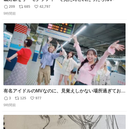
209
685
42,797
返
リ
い
9時間前
信
ポ
い
数
ス
ね
ト
数
数
有名アイドルのMVなのに、見覚えしかない場所過ぎておも
ろいな
3
125
977
返
リ
い
9時間前
信
ポ
い
数
ス
ね
ト
数
数