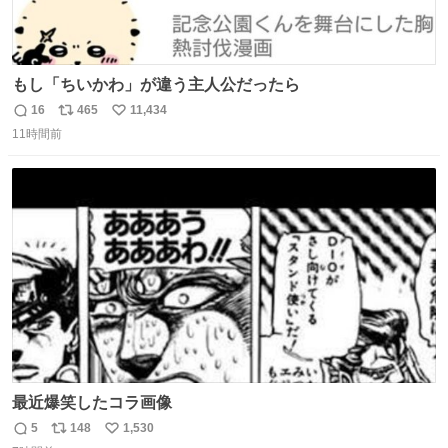
もし「ちいかわ」が違う主人公だったら
16
465
11,434
返
リ
い
11時間前
信
ポ
い
数
ス
ね
ト
数
数
最近爆笑したコラ画像
5
148
1,530
返
リ
い