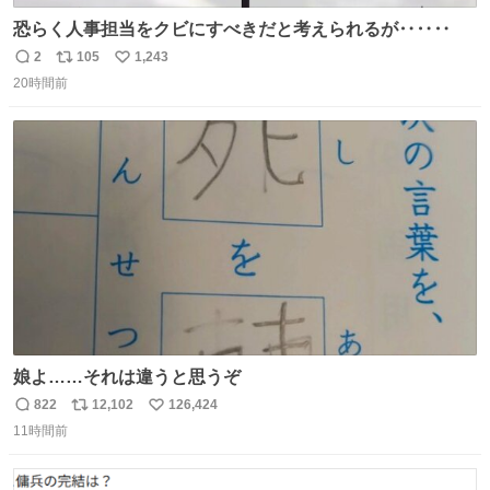
恐らく人事担当をクビにすべきだと考えられるが‥‥‥
2
105
1,243
返
リ
い
20時間前
信
ポ
い
数
ス
ね
ト
数
数
娘よ……それは違うと思うぞ
822
12,102
126,424
返
リ
い
11時間前
信
ポ
い
数
ス
ね
ト
数