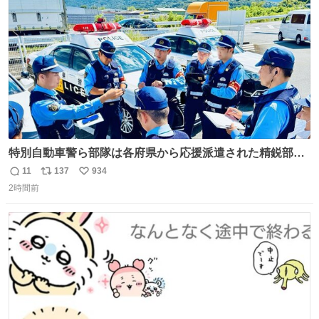
数
もいかがでしょうか？
特別自動車警ら部隊は各府県から応援派遣された精鋭部隊
です。写真は、福岡県警察の特別自動車警ら部隊が、八代
11
137
934
返
リ
い
郡氷川町の施設駐車場内でパトロール前の指示を受ける様
2時間前
信
ポ
い
子と、イオンモール熊本での警戒の様子です。熊本を守る
数
ス
ね
ため、今日も全力で取り組んでいます。 #令和８年熊本地
ト
数
数
震 #福岡県警察