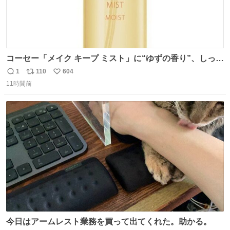
コーセー「メイク キープ ミスト」に“ゆずの香り”、しっと
りツヤ肌叶う保湿タイプ - fashion-press.net/news/148945
1
110
604
返
リ
い
11時間前
信
ポ
い
数
ス
ね
ト
数
数
今日はアームレスト業務を買って出てくれた。助かる。