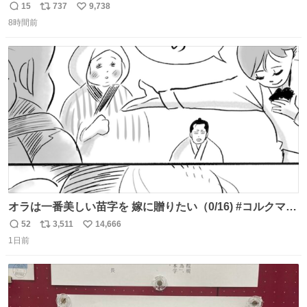
15
737
9,738
返
リ
い
8時間前
信
ポ
い
数
ス
ね
ト
数
数
オラは一番美しい苗字を 嫁に贈りたい（0/16) #コルクマン
ガ専科
52
3,511
14,666
返
リ
い
1日前
信
ポ
い
数
ス
ね
ト
数
数