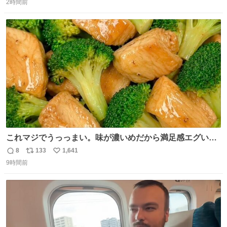
2時間前
信
ポ
い
数
ス
ね
ト
数
数
これマジでうっっまい。味が濃いめだから満足感エグいし
1週間で3キロ痩せた😭
8
133
1,641
返
リ
い
9時間前
信
ポ
い
数
ス
ね
ト
数
数