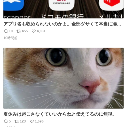
アプリ名も収められないのかよ。全部ダサくて本当に凄
い。 https://t.co/LemyLGyVkR
10
455
4,031
返
リ
い
10時間前
信
ポ
い
数
ス
ね
ト
数
数
夏休みは起こさなくていいからねと伝えてるのに無視。
5
123
1,696
返
リ
い