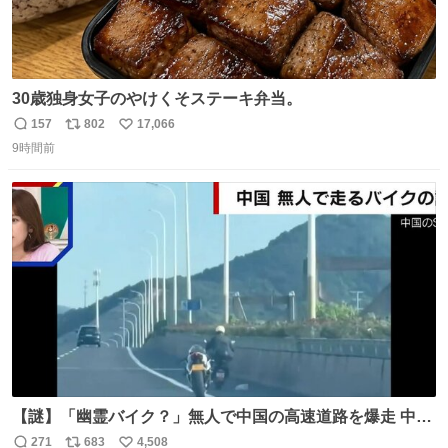
30歳独身女子のやけくそステーキ弁当。
157
802
17,066
返
リ
い
9時間前
信
ポ
い
数
ス
ね
ト
数
数
【謎】「幽霊バイク？」無人で中国の高速道路を爆走 中国
で珍しい光景が目撃された。人が乗っていないバイクが高
271
683
4,508