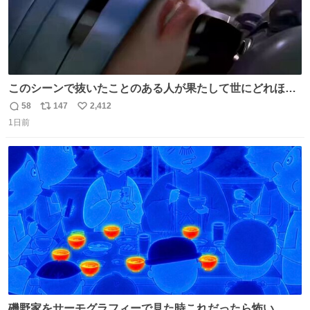
このシーンで抜いたことのある人が果たして世にどれほど
いることか このアカウントに辿り着いた皆さんとは、ロボ
58
147
2,412
返
リ
い
コップ2についてこれからもぜひ語り合っていきたい
1日前
信
ポ
い
数
ス
ね
ト
数
数
磯野家をサーモグラフィーで見た時これだったら怖い