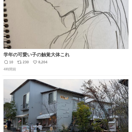
学年の可愛い子の触覚大体これ
10
230
8,204
返
リ
い
4時間前
信
ポ
い
数
ス
ね
ト
数
数