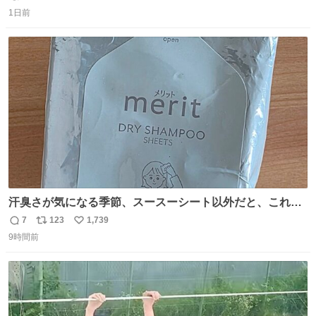
返
リ
い
1日前
信
ポ
い
数
ス
ね
ト
数
数
汗臭さが気になる季節、スースーシート以外だと、これが
とにかくスッキリする。2年くらい前に #生活は踊る で紹
7
123
1,739
返
リ
い
介したやつ。おじさんにもおばさんにもオススメだ。ドラ
9時間前
信
ポ
い
ストに売ってるぞ。ドライシャンプーって書いてあるけど
数
ス
ね
汗拭きシートみたいなもの。耳裏襟足首筋がんがん拭いて
ト
数
数
汗臭不安を解消。