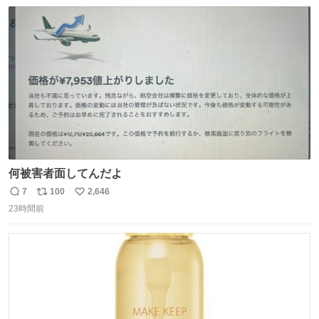
数
ス
ね
ト
数
数
何被害者面してんだよ
7
100
2,646
返
リ
い
23時間前
信
ポ
い
数
ス
ね
ト
数
数