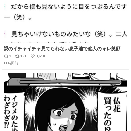
親のイチャイチャ見てられない息子達で他人のォレ笑顔
1
121
3,618
返
リ
い
11時間前
信
ポ
い
数
ス
ね
ト
数
数