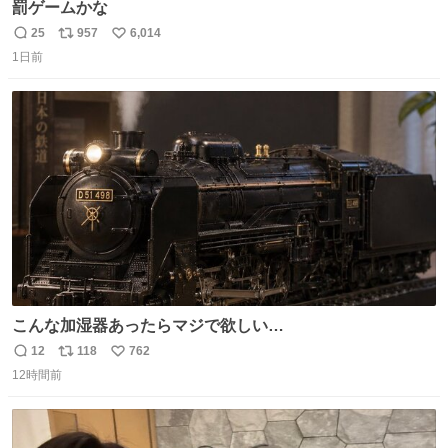
罰ゲームかな
25
957
6,014
返
リ
い
1日前
信
ポ
い
数
ス
ね
ト
数
数
こんな加湿器あったらマジで欲しい…
12
118
762
返
リ
い
12時間前
信
ポ
い
数
ス
ね
ト
数
数