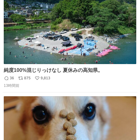
ト
数
数
純度100%混じりっけなし 夏休みの高知県。
36
875
9,813
返
リ
い
13時間前
信
ポ
い
数
ス
ね
ト
数
数