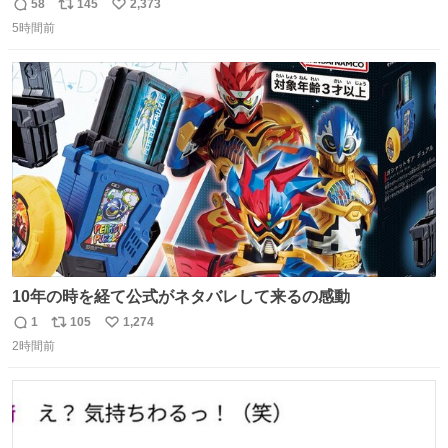
58
145
2,373
返
リ
い
5時間前
信
ポ
い
数
ス
ね
ト
数
数
10年の時を経て公式がネタバレして来るの感動
1
105
1,274
返
リ
い
2時間前
信
ポ
い
数
ス
ね
ト
数
数