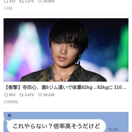
323
1,575
29,858
返
リ
い
1日前
信
ポ
い
数
ス
ね
ト
数
数
【衝撃】寺田心、週6ジム通いで体重62kg→82kgに 110kg
のベンチプレス持ち上げる姿披露
603
4,476
50,249
返
リ
い
news.livedoor.com/article/detail… 元々自重のみだった
12時間前
信
ポ
い
が、更に筋肉を大きくするためジム通いを開始。筋肉増量
数
ス
ね
のためおにぎり10個、ゼリー飲料3～4本、パスタと毎日4
ト
数
数
千kcalオーバーの食事を摂取し、増量したという。