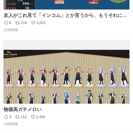
友人がこれ見て「インコム」とか言うから、もうそれにし
か見えなくなっちゃった。
6
216
1,023
返
リ
い
12時間前
信
ポ
い
数
ス
ね
ト
数
数
物価高ガチメロい
3
112
2,492
返
リ
い
23時間前
信
ポ
い
数
ス
ね