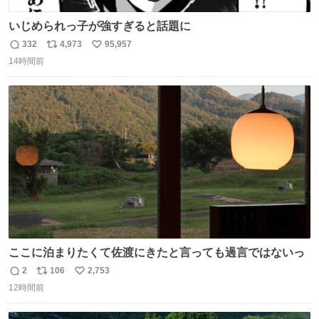
いじめられっ子が強すぎると話題に
332
4,973
95,957
返
リ
い
14時間前
信
ポ
い
数
ス
ね
ト
数
数
ここに泊まりたくて佐渡にきたと言っても過言ではないっ
2
106
2,753
返
リ
い
12時間前
信
ポ
い
数
ス
ね