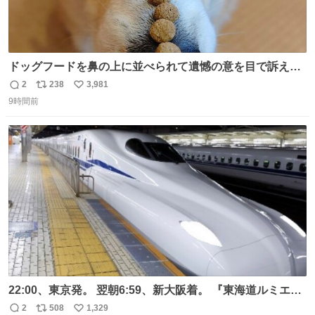
ドッグフードを鼻の上に並べられて遺憾の意を目で訴えて
くるコーギー
2
238
3,981
返
リ
い
9時間前
信
ポ
い
数
ス
ね
ト
数
数
22:00、東京発。 翌朝6:59、新大阪着。 『東海道ルミエー
ルエクスプレス』が今夜、初運行！ 岐阜羽島駅で夜を越す
2
508
1,329
返
リ
い