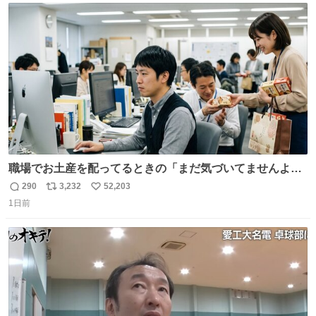
ト
数
数
職場でお土産を配ってるときの「まだ気づいてませんよ」
的な演技が毎回シンドい。
290
3,232
52,203
返
リ
い
1日前
信
ポ
い
数
ス
ね
ト
数
数