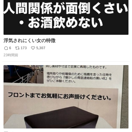
浮気されにくい女の特徴
6
173
5,307
返
リ
い
23時間前
信
ポ
い
数
ス
ね
ト
数
数