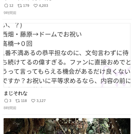
12
179
4,203
返
リ
い
9時間前
信
ポ
い
数
ス
ね
ト
数
数
まじそれな
3
118
3,127
返
リ
い
8時間前
信
ポ
い
数
ス
ね
ト
数
数