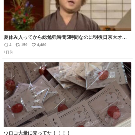
夏休み入ってから総勉強時間5時間なのに明後日京大オー
プンで今これ
4
159
4,480
返
リ
い
1日前
信
ポ
い
数
ス
ね
ト
数
数
ウロコ大量に売ってた！！！！