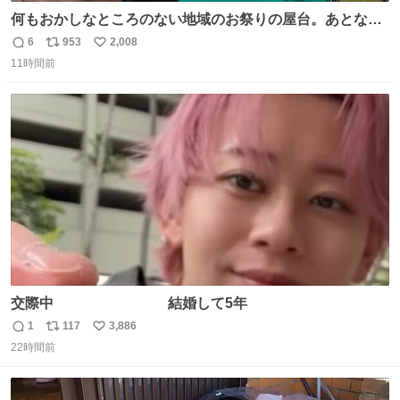
何もおかしなところのない地域のお祭りの屋台。あとなん
か割と聞き馴染みのあるBGMが流れてます #関広見まつり
6
953
2,008
返
リ
い
#関広見まつり2026
11時間前
信
ポ
い
数
ス
ね
ト
数
数
交際中 結婚して5年
1
117
3,886
返
リ
い
22時間前
信
ポ
い
数
ス
ね
ト
数