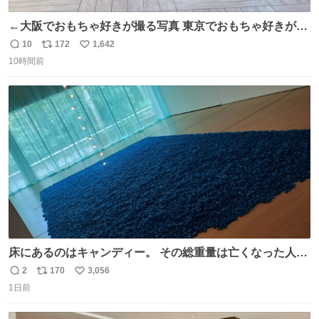
←大阪でおもちゃ好きが撮る写真 東京でおもちゃ好きが撮
る写真→
10
172
1,642
返
リ
い
10時間前
信
ポ
い
数
ス
ね
ト
数
数
床にあるのはキャンディー。 その総重量は亡くなった人と
同等の重さだそうです。 鑑賞者は一つ持ち帰れますが、亡
2
170
3,056
返
リ
い
くなった人の一部を持ち帰っているような感覚になりまし
1日前
信
ポ
い
た。 勇気を出して口に入れたら、ハッカ味😳✨ #ポーラ美
数
ス
ね