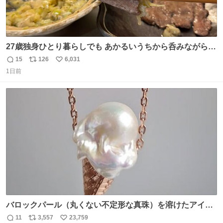
27歳独身ひとり暮らしでも あかるいうちから呑みながらキ
ッチンでひとり焼肉できてしあわせだもん՞ o̴̶̷̥ ̫ o̴̶̷̥ ՞
15
126
6,031
返
リ
い
1日前
信
ポ
い
数
ス
ね
ト
数
数
バロックパール（丸くない不定形な真珠）を溶けたアイス
や飴玉、雲、アヒルに見立ててジュエリーデザイナー、
11
3,557
23,759
返
リ
い