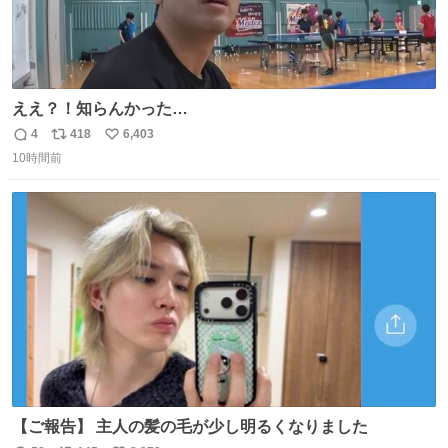
ええ？！知らんかった…
4
418
6,403
返
リ
い
10時間前
信
ポ
い
数
ス
ね
ト
数
数
【ご報告】 主人の髪の毛が少し明るくなりました