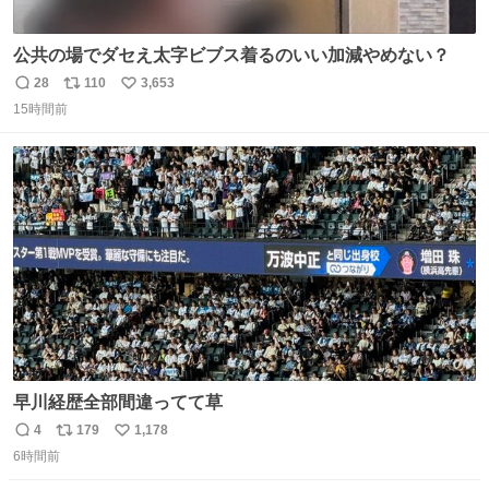
公共の場でダセえ太字ビブス着るのいい加減やめない？
28
110
3,653
返
リ
い
15時間前
信
ポ
い
数
ス
ね
ト
数
数
早川経歴全部間違ってて草
4
179
1,178
返
リ
い
6時間前
信
ポ
い
数
ス
ね