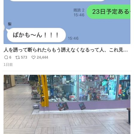
人を誘って断られたらもう誘えなくなるって人、これ見て
元気出してほしい
6
573
24,444
返
リ
い
1日前
信
ポ
い
数
ス
ね
ト
数
数