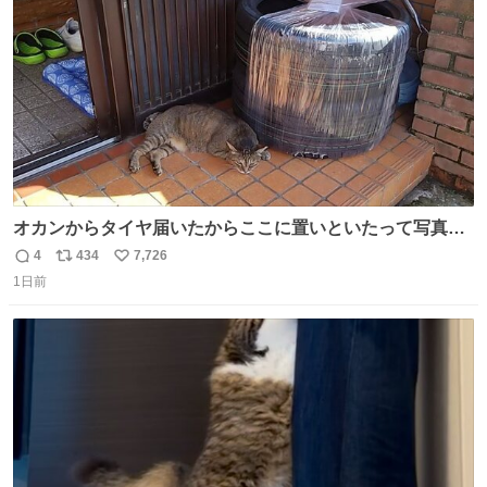
数
オカンからタイヤ届いたからここに置いといたって写真送
られてきたけど明らかに猫が邪魔くさそうな顔してて草
4
434
7,726
返
リ
い
1日前
信
ポ
い
数
ス
ね
ト
数
数