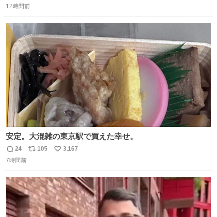
Ben Choi 蔡俊文さんの作品。
12時間前
信
ポ
い
instagram.com/bcjoaillerie/
数
ス
ね
ト
数
数
安定。大混雑の東京駅で買えた幸せ。
24
105
3,167
返
リ
い
7時間前
信
ポ
い
数
ス
ね
ト
数
数