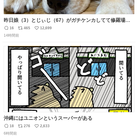
昨日娘（3）とじぃじ（67）がガチケンカしてて修羅場だ
ったんだけど、ふぉるては可能な限り平たくなってまし
16
465
12,699
返
リ
い
た。犬が1番空気読める。
14時間前
信
ポ
い
数
ス
ね
ト
数
数
沖縄にはユニオンというスーパーがある
18
276
2,633
返
リ
い
6時間前
信
ポ
い