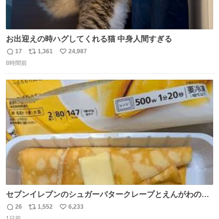
お出迎えの時ハグしてくれる猫 中身人間すぎる
17
1,361
24,987
返
リ
い
8時間前
信
ポ
い
数
ス
ね
ト
数
数
セブンイレブンのシュガーバタークレープとえんがわの寿
司を探している人へ！ シュガーバタークレープは目黒、品
26
1,552
6,233
返
リ
い
川、蒲田、渋谷、川崎、横浜、鶴見、九州の一部エリア限
1日前