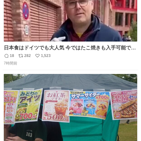
日本食はドイツでも大人気 今ではたこ焼きも入手可能です
が、🥑や🌽、ウィンナーや枝豆などが入っているオリジナ
18
282
1,523
返
リ
い
ルたこ焼きへと進化 大使館の広報課長ハインリッヒは、日
7時間前
信
ポ
い
本でたこ焼きに心奪われ、ベルリンにいたときには出店で
数
ス
ね
焼いてました👏（ええ笑顔や） #たこ焼きの日
ト
数
数