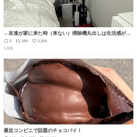
←友達が家に来た時（来ない）掃除機丸出しは生活感が出
てかっこ悪いなぁ →せや
2
164
2,354
返
リ
い
1日前
信
ポ
い
数
ス
ね
ト
数
数
最近コンビニで話題のチョコパイ！