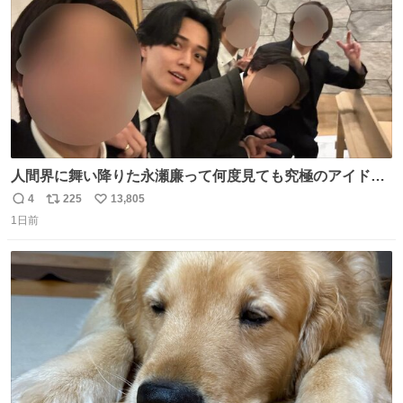
人間界に舞い降りた永瀬廉って何度見ても究極のアイドル
過ぎてずっと味する。美味い。
4
225
13,805
返
リ
い
1日前
信
ポ
い
数
ス
ね
ト
数
数