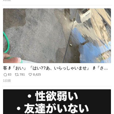
信
ポ
い
定商品で8月5日に発注が終了したため店舗に置いてあると
数
ス
ね
ころ少ないですが見つけたら即買いです🤩❣️
ト
数
数
客👴「おい」 「はい??あ、いらっしゃいませ」 👴「さっ
きからずっと水出しっぱなしでもったいないだろ」 「静電
83
781
8,425
返
リ
い
気を逃がし、熱くなった地面の温度を下げ、引火事故の防
1日前
信
ポ
い
止の為必要な作業です」 👴「水不足の昨今にもったいない
数
ス
ね
ことをするな!!」 それでは歌います、聞いてください 「井
ト
数
数
戸水」