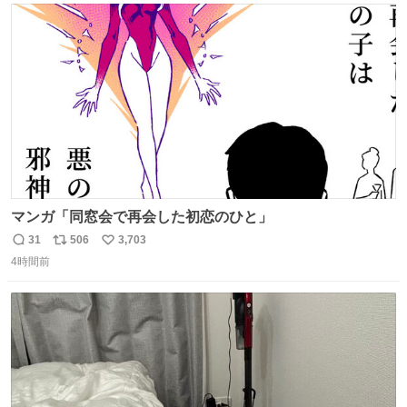
ト
数
数
マンガ「同窓会で再会した初恋のひと」
31
506
3,703
返
リ
い
4時間前
信
ポ
い
数
ス
ね
ト
数
数