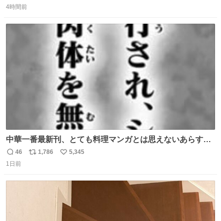
東海道新幹線。寝台列車じゃないのに、朝まで新幹線とい
4時間前
信
ポ
い
う、なんだか特別体験😉 #TRAINTRIP #東海道ルミエール
数
ス
ね
エクスプレス
ト
数
数
中華一番最新刊、とても料理マンガとは思えないあらすじ
の書き出ししてて最高
46
1,786
5,345
返
リ
い
1日前
信
ポ
い
数
ス
ね
ト
数
数