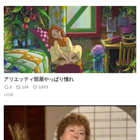
数
ス
ね
ト
数
数
アリエッティ部屋やっぱり憧れ
2
124
3,873
返
リ
い
1日前
信
ポ
い
数
ス
ね
ト
数
数