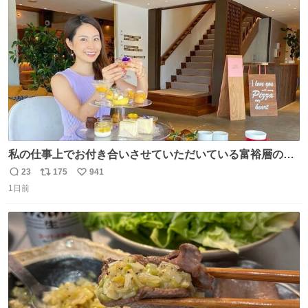
術館
ト
数
数
私の仕事上でお付き合いさせていただいている富裕層の社
長さん達は、こんな事しない。 こんな自慢は一切しない
23
175
941
返
リ
い
し、なんなら表に出てこない。 自分に自信がない半端モン
1日前
信
ポ
い
はブランドで自分を飾りキラキラ自慢をする。 #折田楓
数
ス
ね
#merchu
ト
数
数