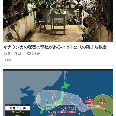
今ナウシカの秘密の部屋があるのは非公式の猫まち駅舎だ
けだもんね。本物が欲しいね
5
134
1,919
返
リ
い
1日前
信
ポ
い
数
ス
ね
ト
数
数