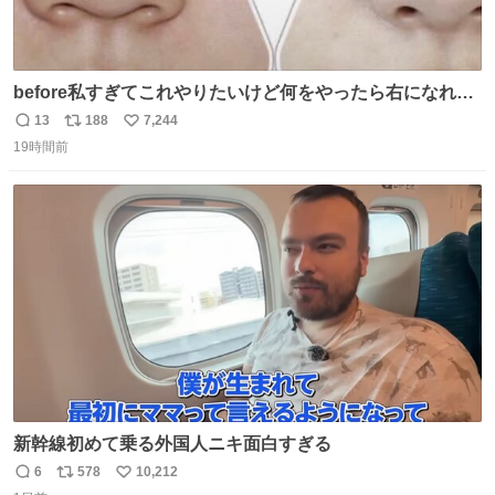
before私すぎてこれやりたいけど何をやったら右になれる
の
13
188
7,244
返
リ
い
19時間前
信
ポ
い
数
ス
ね
ト
数
数
新幹線初めて乗る外国人ニキ面白すぎる
6
578
10,212
返
リ
い