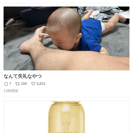
数
ス
ね
ト
数
数
なんて失礼なやつ
7
100
5,831
返
リ
い
13時間前
信
ポ
い
数
ス
ね
ト
数
数