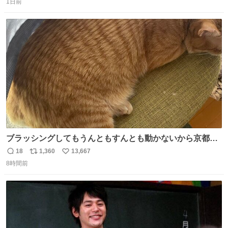
1日前
信
ポ
い
数
ス
ね
ト
数
数
ブラッシングしてもうんともすんとも動かないから京都の
寺にある庭みたいになってる
18
1,360
13,667
返
リ
い
8時間前
信
ポ
い
数
ス
ね
ト
数
数