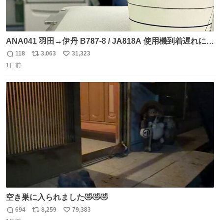
ANA041 羽田→伊丹 B787-8 / JA818A 使用機到着遅れにつ
き 「安全に支障ない範囲で1分1秒でも遅延回復に努めてお
118
3,063
31,323
返
リ
い
ります」と機長の気合い十分！ が、フライトは順調に進み
1日前
信
ポ
い
すぎ… 「飛ばしすぎたせいか現在奈良県上空での待機を命
数
ス
ね
じられております」 でコンソメスープ吹き出しそうになり
ト
数
数
ましたw
空き巣に入られました🤣🤣🤣
694
8,259
79,383
返
リ
い