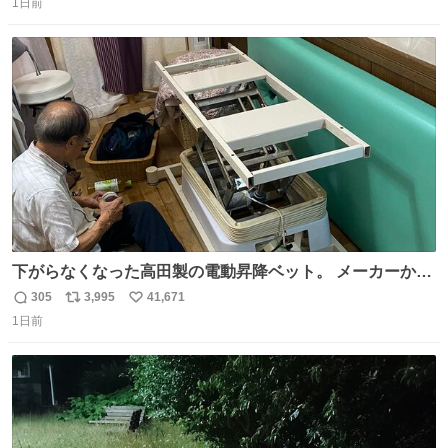
1日前
信
ポ
い
数
ス
ね
ト
数
数
下がらなくなった高田製の電動昇降ベット。 メーカーから
は、完全に見放されたんですが、 見事に85歳の父が治しま
305
3,995
41,671
返
リ
い
した。 うちの父は、トヨタカローラのボディをオート生産
1日前
信
ポ
い
する、工業ロボットの製作者なんですが、 父が電動ベット
数
ス
ね
の配線をハンダで修理している横で、
ト
数
数