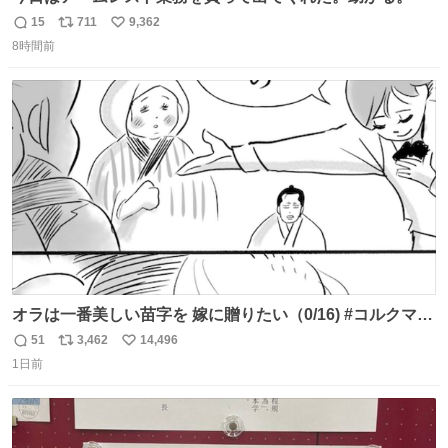
15
711
9,362
返
リ
い
8時間前
信
ポ
い
数
ス
ね
ト
数
数
オラは一番美しい苗字を 嫁に贈りたい（0/16) #コルクマン
ガ専科
51
3,462
14,496
返
リ
い
1日前
信
ポ
い
数
ス
ね
ト
数
数