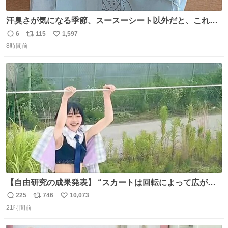
汗臭さが気になる季節、スースーシート以外だと、これが
とにかくスッキリする。2年くらい前に #生活は踊る で紹
6
115
1,597
返
リ
い
介したやつ。おじさんにもおばさんにもオススメだ。ドラ
8時間前
信
ポ
い
ストに売ってるぞ。ドライシャンプーって書いてあるけど
数
ス
ね
汗拭きシートみたいなもの。耳裏襟足首筋がんがん拭いて
ト
数
数
汗臭不安を解消。
【自由研究の成果発表】 “スカートは回転によって広がる
が、岡澤恋によって270°までなら広がらずに回転が可能な
225
746
10,073
返
リ
い
ことが証明された！”
21時間前
信
ポ
い
数
ス
ね