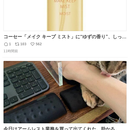
コーセー「メイク キープ ミスト」に“ゆずの香り”、しっと
りツヤ肌叶う保湿タイプ - fashion-press.net/news/148945
1
103
562
返
リ
い
11時間前
信
ポ
い
数
ス
ね
ト
数
数
今日はアームレスト業務を買って出てくれた。助かる。