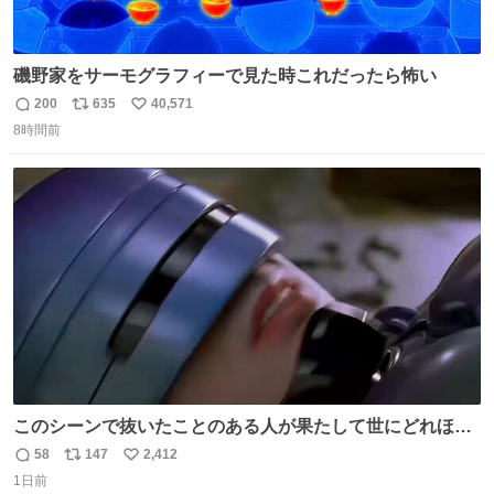
磯野家をサーモグラフィーで見た時これだったら怖い
200
635
40,571
返
リ
い
8時間前
信
ポ
い
数
ス
ね
ト
数
数
このシーンで抜いたことのある人が果たして世にどれほど
いることか このアカウントに辿り着いた皆さんとは、ロボ
58
147
2,412
返
リ
い
コップ2についてこれからもぜひ語り合っていきたい
1日前
信
ポ
い