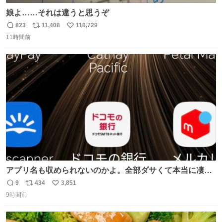
娘よ……それは違うと思うぞ
823
11,408
118,729
返
リ
い
11時間前
信
ポ
い
数
ス
ね
ト
数
数
アプリ名も収められないのかよ。全部ダサくて本当に凄
い。 https://t.co/LemyLGyVkR
9
434
3,851
返
リ
い
9時間前
信
ポ
い
数
ス
ね
ト
数