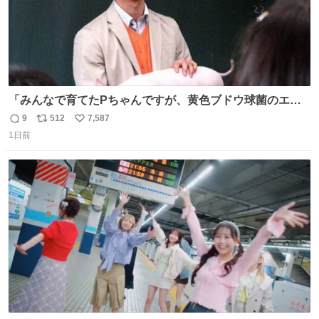
「みんなで育てたPちゃんですが、黄色ブドウ球菌のエン
テロトキシン（耐熱性毒素）が検出されたので、議論する
9
512
7,587
返
リ
い
までもなく処分が決まりました」
1日前
信
ポ
い
数
ス
ね
ト
数
数