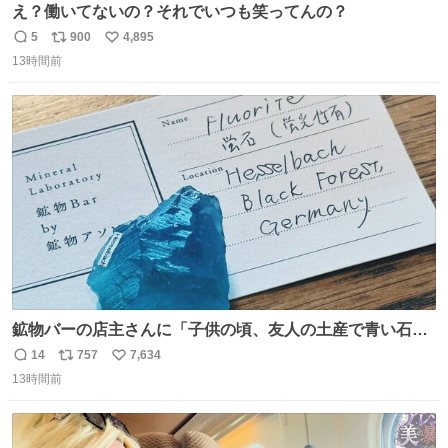
え？働いてないの？それでいつも笑ってんの？
5
900
4,895
返
リ
い
13時間前
信
ポ
い
数
ス
ね
ト
数
数
鉱物バーの店主さんに「子供の頃、友人の土産で青い石を
貰って、それがすごく気に入ってたのに、いつかの引越し
14
757
7,634
返
リ
い
で無くしてしまった」という話をしたら、 「お土産で買っ
13時間前
信
ポ
い
てきたくらいの価格感なら、ドイツの黒い森のフローライ
数
ス
ね
トかな…」と当たりつけてもらった。確かにこんな感じだ
ト
数