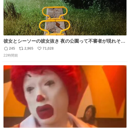
彼女とシーソーの彼女抜き 夜の公園って不審者が現れそう
で怖いんだよな
245
2,965
71,028
返
リ
い
22時間前
信
ポ
い
数
ス
ね
ト
数
数