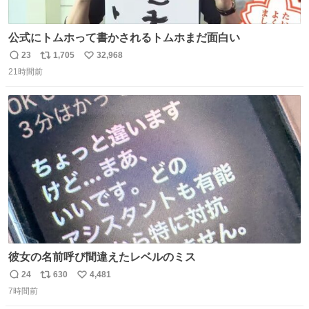
公式にトムホって書かされるトムホまだ面白い
23
1,705
32,968
返
リ
い
21時間前
信
ポ
い
数
ス
ね
ト
数
数
彼女の名前呼び間違えたレベルのミス
24
630
4,481
返
リ
い
7時間前
信
ポ
い