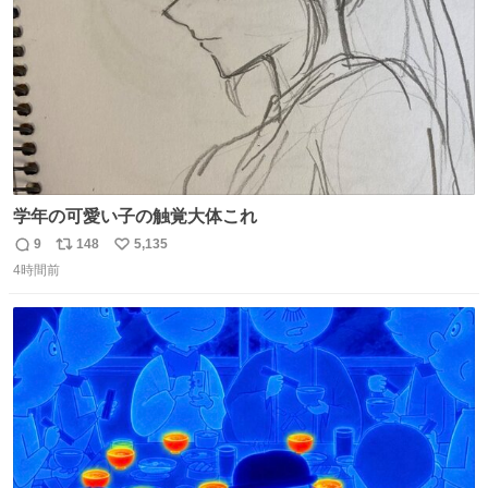
嬉しいやつ！！！
学年の可愛い子の触覚大体これ
9
148
5,135
返
リ
い
4時間前
信
ポ
い
数
ス
ね
ト
数
数