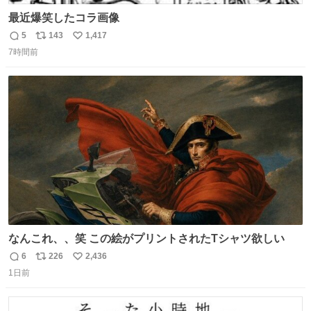
最近爆笑したコラ画像
5
143
1,417
返
リ
い
7時間前
信
ポ
い
数
ス
ね
ト
数
数
なんこれ、、笑 この絵がプリントされたTシャツ欲しい
6
226
2,436
返
リ
い
1日前
信
ポ
い
数
ス
ね
ト
数