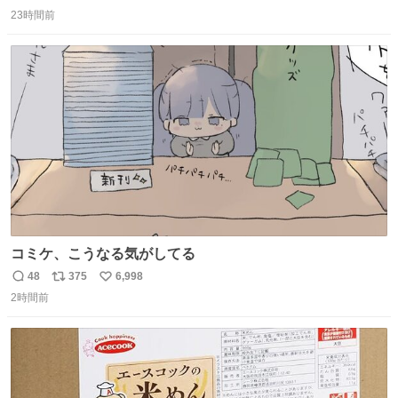
返
リ
い
速道路を倒れず走り続けており、さらに車線変更も。その
23時間前
信
ポ
い
まま5キロも走り続けていたという。
数
ス
ね
ト
数
数
コミケ、こうなる気がしてる
48
375
6,998
返
リ
い
2時間前
信
ポ
い
数
ス
ね
ト
数
数