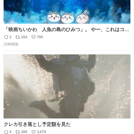
「映画ちいかわ 人魚の島のひみつ」。 やー、これはコワ
イ、コワイ、映画でした。 可愛い夏休みのアニメで、「七
3
104
795
返
リ
い
人の侍」なのかと観ていたら… 相容れぬ者同士の対立と相
22時間前
信
ポ
い
克。 傍観者の罪… 罪から逃れることのできない恐怖… 復
数
ス
ね
讐の妄執… 娯楽映画、ファミリー映画と思ったら、大やけ
ト
数
数
どします。
クレカ引き落とし予定額を見た
4
300
3,079