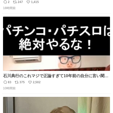
時は動き出す』って言ってて草オブ草
2
247
1,415
返
リ
い
18時間前
信
ポ
い
数
ス
ね
ト
数
数
石川典行のこれマジで正論すぎて10年前の自分に言い聞か
せたい
83
375
2,502
返
リ
い
10時間前
信
ポ
い
数
ス
ね
ト
数
数