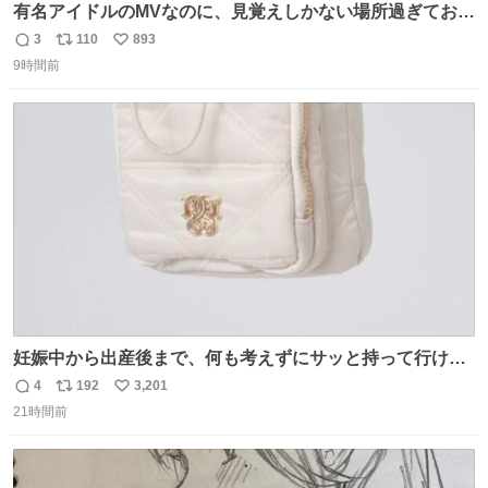
有名アイドルのMVなのに、見覚えしかない場所過ぎておも
ろいな
3
110
893
返
リ
い
9時間前
信
ポ
い
数
ス
ね
ト
数
数
妊娠中から出産後まで、何も考えずにサッと持って行ける
ようなショルダーバッグが欲しいな〜と思っていたのだけ
4
192
3,201
返
リ
い
ど snidelでめちゃくちゃピッタリなものを見つけたので買
21時間前
信
ポ
い
った！✨ スマホと小物とペットボトルが入るの最高すぎる
数
ス
ね
🥹 しかもスマホ入れ独立してるしファスナーない！地味に
ト
数
数