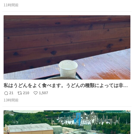
返
リ
い
11時間前
信
ポ
い
数
ス
ね
ト
数
数
私はうどんをよく食べます。うどんの種類によっては非常
食にもなります。生うどんは消費期限が短く、冷凍うどん
21
210
1,507
返
リ
い
は長持ちする代わりに停電に弱いので、乾麺タイプのうど
13時間前
信
ポ
い
んなら水分が少なく長期保存するのにおすすめです。アル
数
ス
ね
ファ化米や缶詰など、色々な非常食がありますが、うどん
ト
数
数
もいかがでしょうか？