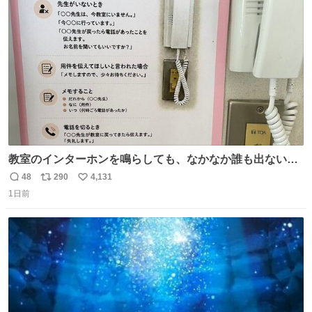
ト
数
数
教室のインターホンを鳴らしても、なかなか誰も出ないこ
とがあります…。 もしかすると「電話の出方」に困ってい
48
290
4,131
返
リ
い
るのかもしれません。 そこで「何を話せばいいか」が見え
1日前
信
ポ
い
る手引きを用意して、安心して電話に出られるようにしま
数
ス
ね
す。 インターホンの応対も大切なコミュニケーションの学
ト
数
数
びです。