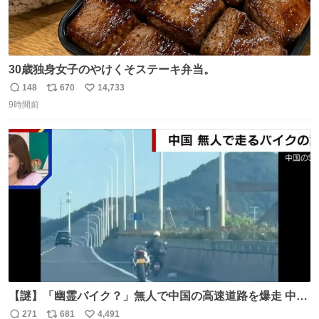
30歳独身女子のやけくそステーキ弁当。
148
670
14,733
返
リ
い
9時間前
信
ポ
い
数
ス
ね
ト
数
数
【謎】「幽霊バイク？」無人で中国の高速道路を爆走 中国
で珍しい光景が目撃された。人が乗っていないバイクが高
271
681
4,491