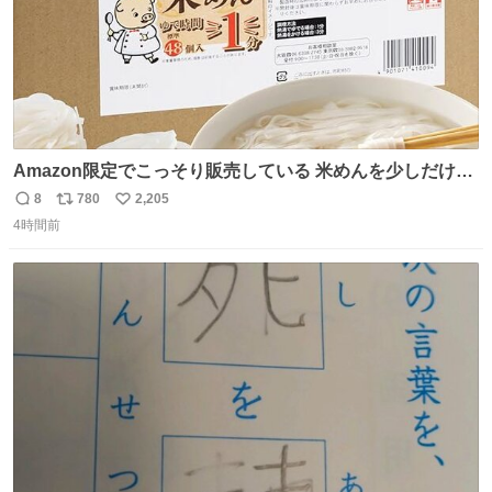
Amazon限定でこっそり販売している 米めんを少しだけ宣
伝させてください…🤫 大きな声では言えないんですが… 茹
8
780
2,205
返
リ
い
で時間1分なのでカップめんよりも手軽かもです…
4時間前
信
ポ
い
数
ス
ね
ト
数
数