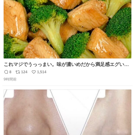
数
これマジでうっっまい。味が濃いめだから満足感エグいし
1週間で3キロ痩せた😭
8
124
1,514
返
リ
い
9時間前
信
ポ
い
数
ス
ね
ト
数
数