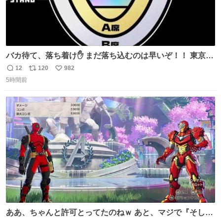
バカ待て、落ち着け✋ まだ落ち込むのは早いぞ！！ 東京ド
ームの最大キャパ5.5万人に対して席数の配分はだいたい S
12
120
982
返
リ
い
席（アリーナ）：約1.4万人 A席（1階スタンド）：約2.5万
5時間前
信
ポ
い
人 B席（2階スタンド）：約1.5万人 一番席数が多いA席は
数
ス
ね
一次だけで全枠出し切るわけないし、二次からは全体の3
ト
数
数
割を占める
ああ、ちゃんと許可とってたのねｗ あと、マジで『そして