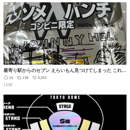
数
ス
ね
ト
数
数
最寄り駅からのセブン えらいもん見つけてしまった これ売
ってくれへんかな… #浅井健一 #ポテチ #ロックの名盤
14
138
4,263
返
リ
い
1日前
信
ポ
い
数
ス
ね
ト
数
数