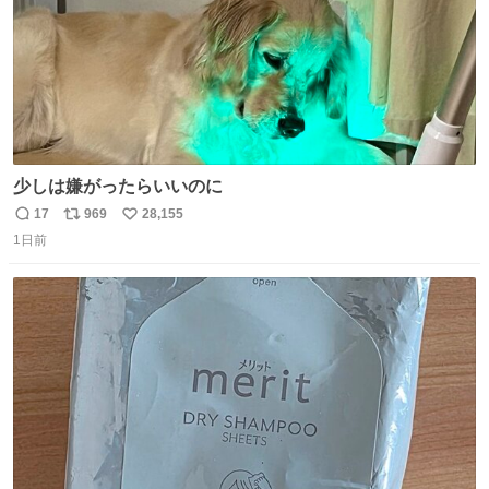
少しは嫌がったらいいのに
17
969
28,155
返
リ
い
1日前
信
ポ
い
数
ス
ね
ト
数
数