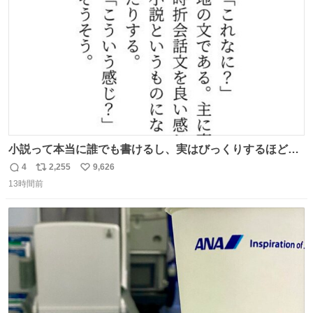
数
小説って本当に誰でも書けるし、実はびっくりするほど自
由だし、みんなもっと好きに文字で遊べばいいんじゃない
4
2,255
9,626
返
リ
い
かなって思うよ〜
13時間前
信
ポ
い
数
ス
ね
ト
数
数