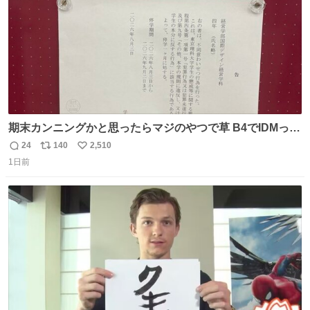
期末カンニングかと思ったらマジのやつで草 B4でIDMって
ことはおそらく就職だし、内定取り消し？ それと夏休み期
24
140
2,510
返
リ
い
間の停学って無意味じゃね？
1日前
信
ポ
い
数
ス
ね
ト
数
数