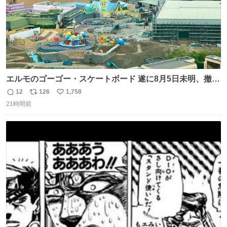
エルモのゴーゴー・スケートボード 遂に8月5日未明、撤
去… ←4日朝 5日朝→ #USJファン #ワンダーランド
12
126
1,758
返
リ
い
21時間前
信
ポ
い
数
ス
ね
ト
数
数