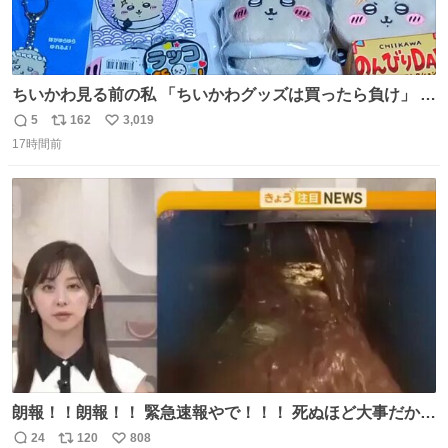
ちいかわ見る前の私 「ちいかわグッズは買ったら負け」 今
「  ︎︎ ︎︎ 」
5
162
3,019
返
リ
い
17時間前
信
ポ
い
数
ス
ね
ト
数
数
朗報！！朗報！！ 緊急速報やで！！！ 死ぬほど大事だから
何度でも言います。 日本人の皆さん、これをよく見てくだ
24
120
808
返
リ
い