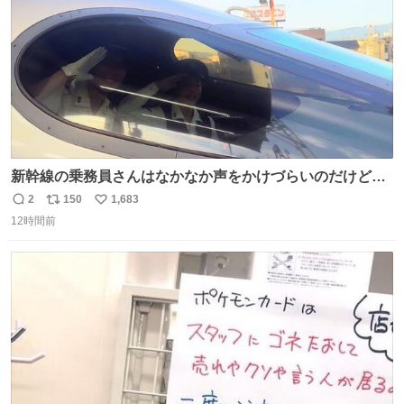
新幹線の乗務員さんはなかなか声をかけづらいのだけど😅
ルミエールの運転士さん、運転台にカメラマン向けたらお
2
150
1,683
返
リ
い
二人で敬礼🫡✨ 暗くて上手く撮れないなぁ…な顔してた
12時間前
信
ポ
い
ら、わざわざ車外に出て来てくださり✨ 「フリー素材なの
数
ス
ね
で載せて大丈夫です！」と自ら言ってくださる親切気さく
ト
数
数
なS運転士さん感謝