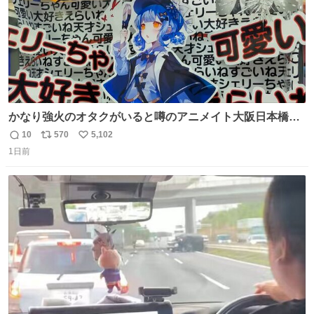
かなり強火のオタクがいると噂のアニメイト大阪日本橋へ
来た
10
570
5,102
返
リ
い
1日前
信
ポ
い
数
ス
ね
ト
数
数