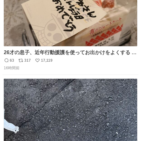
26才の息子、近年行動援護を使ってお出かけをよくする 親
との外出はもう嫌らしい。 中身は小学生位なのに小癪な😅
63
317
17,119
返
リ
い
昨日は夜のショッピングモールに行った 先に寝といてよ❗
16時間前
信
ポ
い
と何度も何度も言い残して。 起きたら冷蔵庫に… ああ、こ
数
ス
ね
れ買いに行ってくれたんだ…😭
ト
数
数