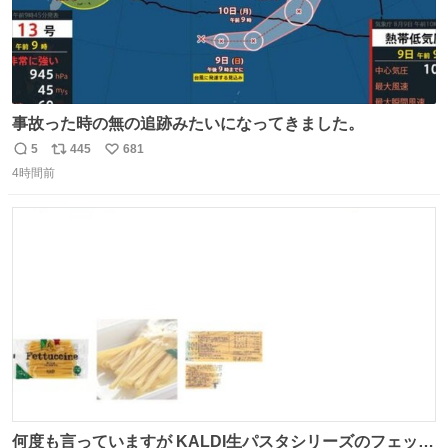
事故った時の無の追跡みたいになってきました。
5
445
681
返
リ
い
4時間前
信
ポ
い
数
ス
ね
ト
数
数
何度も言っていますが KALDI生パスタシリーズのフェット