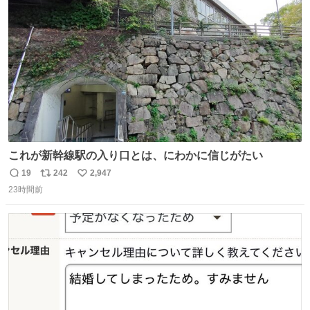
ト
数
数
これが新幹線駅の入り口とは、にわかに信じがたい
19
242
2,947
返
リ
い
23時間前
信
ポ
い
数
ス
ね
ト
数
数