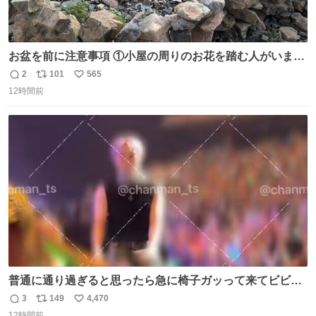
お盆を前に注意事項 ①小屋の周りのお花を踏む人がいま
す。石で囲うと踏む人は減りましたがストックで差す人が
2
101
565
返
リ
い
います。よく見て下さい。②小屋の前の水は手洗い用で
12時間前
信
ポ
い
す。水筒とかに入れないで下さい。3000mの小屋で水が無
数
ス
ね
料の小屋などありません。そもそも天水なので飲めませ
ト
数
数
ん。続く
普通に通り過ぎると思ったら急に椅子ガッって来てビビっ
た。そんでまじいい匂い。← #超特急_ESCORT
3
149
4,470
返
リ
い
12時間前