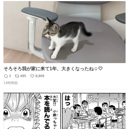
たから何？と思って口から出したら自分の歯wwwwww セ
ト
数
数
イレーンの呪いじゃん😭
そろそろ我が家に来て1年、大きくなったね☺️🤍
3
495
8,909
返
リ
い
14時間前
信
ポ
い
数
ス
ね
ト
数
数