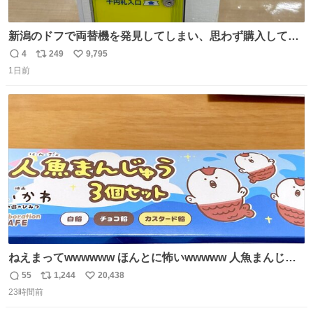
新潟のドフで両替機を発見してしまい、思わず購入してし
まい大阪に発送するイベントが発生
4
249
9,795
返
リ
い
1日前
信
ポ
い
数
ス
ね
ト
数
数
ねえまってwwwwww ほんとに怖いwwwww 人魚まんじゅ
う買ってきたから私も永遠のいのちを…ぐへへ…と思いな
55
1,244
20,438
返
リ
い
がら1つ食べたら 奥歯欠けたんだけど！！！！？？？ しか
23時間前
信
ポ
い
もガッツリ😭 まんじゅうだよ？？？？？？ ガリッて言っ
数
ス
ね