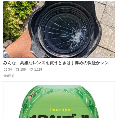
あると、水はほとんど出てきません🙆🏽‍♂️ ポイントは「空
ト
数
数
気」でした🤭
みんな、高級なレンズを買うときは手厚めの保証かレンズ
保護フィルターをちゃんと付けておくんだぞ、お兄さんと
34
185
1,119
返
リ
い
の約束だぞ…😭 涙で画面が見えない…
4時間前
信
ポ
い
数
ス
ね
ト
数
数