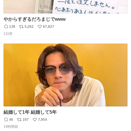
やからすぎるだろまじでwww
138
5,262
67,827
返
リ
い
1日前
信
ポ
い
数
ス
ね
ト
数
数
結婚して1年 結婚して5年
46
197
7,954
返
リ
い
19時間前
信
ポ
い