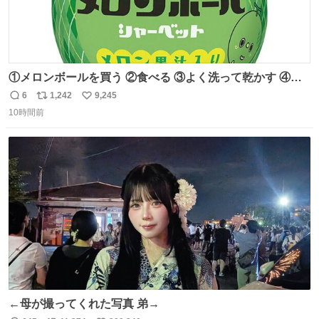
①メロンボールを買う ②食べる ③よく洗って乾かす ④か
わいい
6
1,242
9,245
返
リ
い
10時間前
信
ポ
い
数
ス
ね
ト
数
数
←母が撮ってくれた写真 弟→