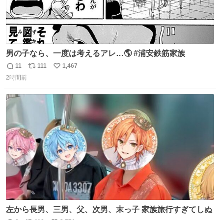
男の子なら、一度は考えるアレ…🌎 #浦安鉄筋家族
11
111
1,467
返
リ
い
2時間前
信
ポ
い
数
ス
ね
ト
数
数
左から長男、三男、父、次男、末っ子 家族旅行すぎてしぬ