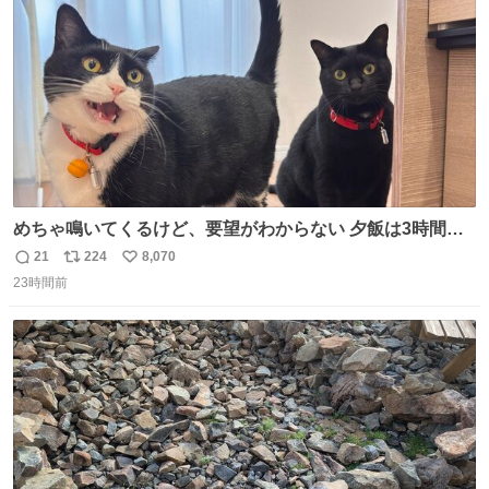
数
めちゃ鳴いてくるけど、要望がわからない 夕飯は3時間も
先だしな
21
224
8,070
返
リ
い
23時間前
信
ポ
い
数
ス
ね
ト
数
数