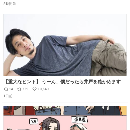
いたら音速で反応していた
5時間前
信
ポ
い
数
ス
ね
ト
数
数
【重大なヒント】 うーん、僕だったら井戸を確かめますけ
どね
14
329
10,649
返
リ
い
1日前
信
ポ
い
数
ス
ね
ト
数
数