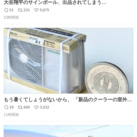
大谷翔平のサインボール、出品されてしまう…
51
231
5,675
返
リ
い
23時間前
信
ポ
い
数
ス
ね
ト
数
数
もう暑くてしょうがないから、 「新品のクーラーの室外機
のミニチュア」 でも見ていってよ
29
606
3,532
返
リ
い
11時間前
信
ポ
い
数
ス
ね
ト
数
数