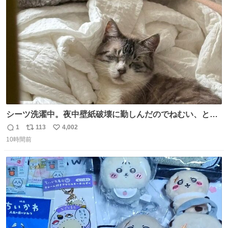
ト
数
数
シーツ洗濯中。夜中壁紙破壊に勤しんだのでねむい、との
こと。
1
113
4,002
返
リ
い
10時間前
信
ポ
い
数
ス
ね
ト
数
数