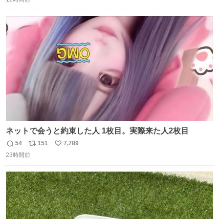
信
ポ
い
数
ス
ね
ト
数
数
ネットで会うと約束した人 1枚目。実際来た人2枚目
54
151
7,789
返
リ
い
23時間前
信
ポ
い
数
ス
ね
ト
数
数