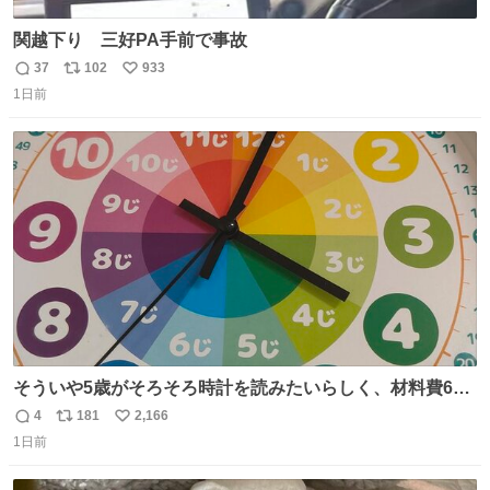
関越下り 三好PA手前で事故
37
102
933
返
リ
い
1日前
信
ポ
い
数
ス
ね
ト
数
数
そういや5歳がそろそろ時計を読みたいらしく、材料費600
円で作れる知育時計作ってみた！ めっちゃ簡単！ ありがと
4
181
2,166
返
リ
い
う先人！
1日前
信
ポ
い
数
ス
ね