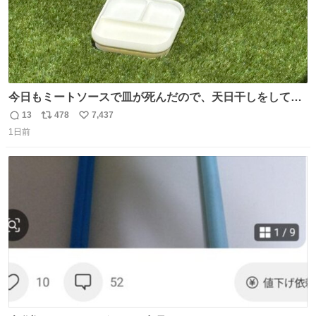
今日もミートソースで皿が死んだので、天日干しをしてい
ます🍝 ありがとう先人の知恵
13
478
7,437
返
リ
い
1日前
信
ポ
い
数
ス
ね
ト
数
数