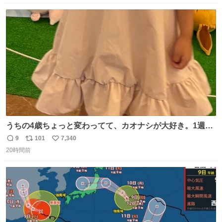
数
ス
ね
ト
数
数
うちの4歳ちょっと変わってて、カオナシが大好き。1週間
前からおねだりされてたカオナシの靴下をドングリ共和国
9
101
7,340
返
リ
い
で発見したものの大人用のみ。履けなくてもいいから買い
20時間前
信
ポ
い
たいとのことで、仕方なく購入。 すぐにベンチで履きだし
数
ス
ね
て、このあとホテルビュッフェだったのにこれ。 ←購入
ト
数
数
前 購入後→