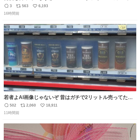
チーネは 真剣(ガチ)で美味いぞ
3
563
6,193
返
リ
い
16時間前
信
ポ
い
数
ス
ね
ト
数
数
若者よAI画像じゃないぞ 昔はガチで2リットル売ってたん
やでw
502
2,060
18,911
返
リ
い
11時間前
信
ポ
い
数
ス
ね
ト
数
数