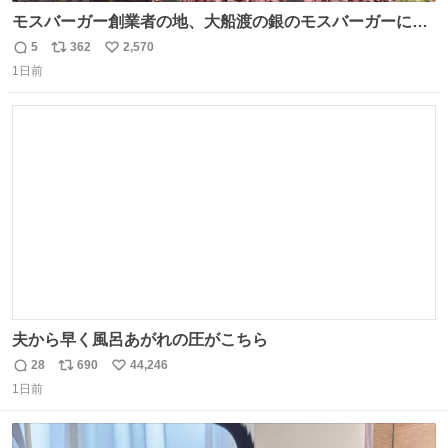
モスバーガー創業者の地、大船渡の銀のモスバーガーに一
礼。
5
362
2,570
返
リ
い
1日前
信
ポ
い
数
ス
ね
ト
数
数
夫から早く風呂あがれの圧がこちら
28
690
44,246
返
リ
い
1日前
信
ポ
い
数
ス
ね
ト
数