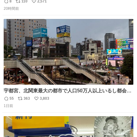
8
110
2,571
返
リ
い
20時間前
信
ポ
い
数
ス
ね
ト
数
数
宇都宮、北関東最大の都市で人口50万人以上いるし都会何
だろうなと思っていたら想像以上に都会で興奮した
55
363
3,803
返
リ
い
1日前
信
ポ
い
数
ス
ね
ト
数
数