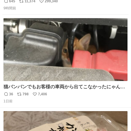
645
11,374
299,340
返
リ
い
9時間前
信
ポ
い
数
ス
ね
ト
数
数
猫バンバンでもお客様の車両から出てこなかったにゃんこ
🐈 救出しようとした工場長が腕を引っ掻かれ、ぱんぱんに
36
798
7,406
返
リ
い
膨れ上がり、傷だらけ血だらけになりながらも何とか救出
1日前
信
ポ
い
したこの子はその後、工場長の家の子になりました😌💕
数
ス
ね
ト
数
数