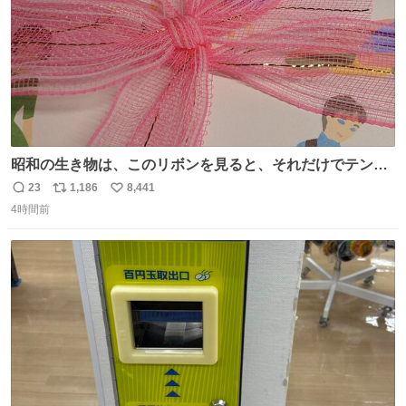
昭和の生き物は、このリボンを見ると、それだけでテンシ
ョンが上がるのである。
23
1,186
8,441
返
リ
い
4時間前
信
ポ
い
数
ス
ね
ト
数
数