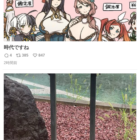
時代ですね
4
385
847
返
リ
い
2時間前
信
ポ
い
数
ス
ね
ト
数
数