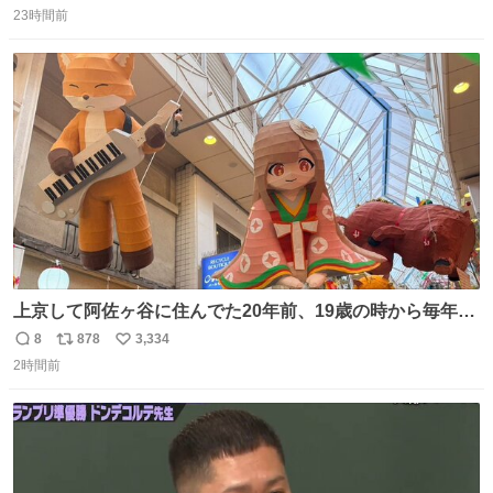
さい。 ゾッとしました！！
23時間前
信
ポ
い
数
ス
ね
ト
数
数
上京して阿佐ヶ谷に住んでた20年前、19歳の時から毎年参
加してるお祭りなのでとっても感慨深いです。うれしーー
8
878
3,334
返
リ
い
ー！作っていただいた方本当にありがとう。
2時間前
信
ポ
い
数
ス
ね
ト
数
数