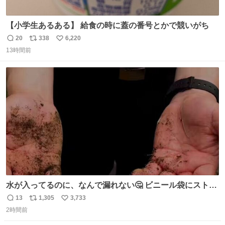
【小学生あるある】 給食の時に蓋の番号とかで競いがち
20
338
6,220
返
リ
い
13時間前
信
ポ
い
数
ス
ね
ト
数
数
水が入ってるのに、なんで漏れない🤔 ビニール袋にストロ
ーを刺しているだけなのに、水が漏れない😳 実はこれ、ち
13
1,305
3,733
返
リ
い
ゃんと理由があるんです💁🏽‍♂️ ビニール袋に水を入れて、ス
2時間前
信
ポ
い
トローを横から差すだけ！ ストローの先端が水面より上に
数
ス
ね