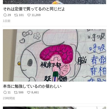
それは定価で買ってるのと同じだよ
29
101
11,269
返
リ
い
1日前
信
ポ
い
数
ス
ね
ト
数
数
本当に勉強しているのか疑わしい
11
586
8,461
返
リ
い
23時間前
信
ポ
い
数
ス
ね