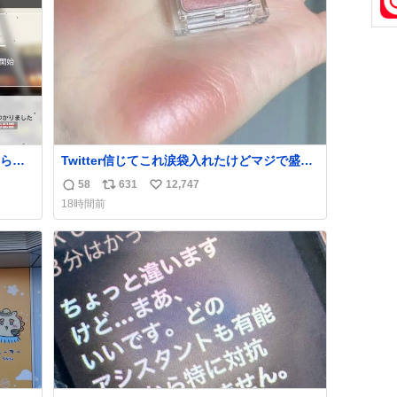
三者によって駅構内放送設備に外部から不正
ト
数
に音声が流された可能性も含めて確認を実
数
施」と説明した。
られ
Twitter信じてこれ涙袋入れたけどマジで盛れ
た…ありがとう…
58
631
12,747
返
リ
い
18時間前
信
ポ
い
数
ス
ね
ト
数
数