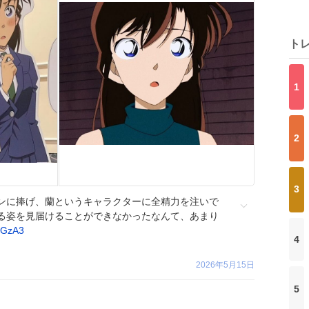
ト
1
2
3
ンに捧げ、蘭というキャラクターに全精力を注いで
る姿を見届けることができなかったなんて、あまり
oGzA3
4
2026年5月15日
5