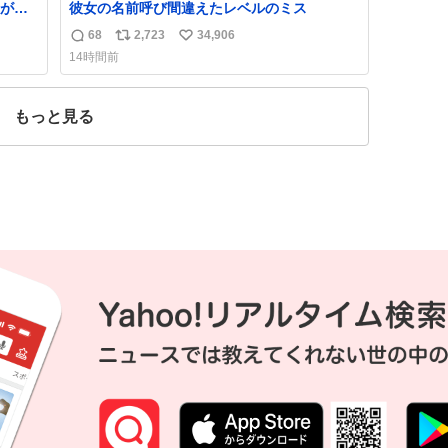
が名
彼女の名前呼び間違えたレベルのミス
68
2,723
34,906
返
リ
い
14時間前
信
ポ
い
数
ス
ね
ト
数
もっと見る
数