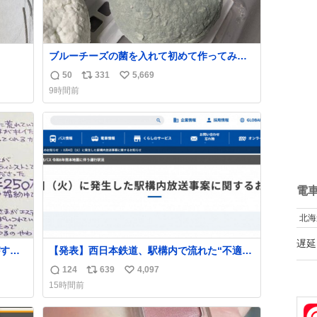
ブルーチーズの菌を入れて初めて作ってみた
チーズなんだけど 本能でちょっとヤバいと思
50
331
5,669
返
リ
い
っちゃう見た目だな
9時間前
信
ポ
い
数
ス
ね
ト
数
数
電
北海
遅延
する
【発表】西日本鉄道、駅構内で流れた“不適切
ものを
音声”に声明「被害届も検討」
124
639
4,097
返
リ
い
news.livedoor.com/article/detail… 4日に西
15時間前
い。
鉄福岡（天神）駅および薬院駅で発生した駅
信
ポ
い
まな
構内放送事案について声明を公表した。「第
数
ス
ね