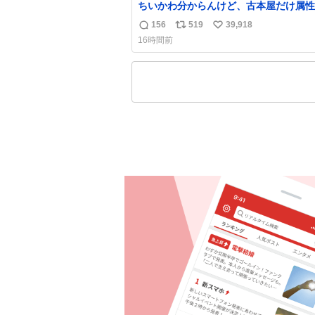
ちいかわ分からんけど、古本屋だけ属性
前になってるのはどういうこと？
156
519
39,918
返
リ
い
16時間前
信
ポ
い
数
ス
ね
ト
数
数