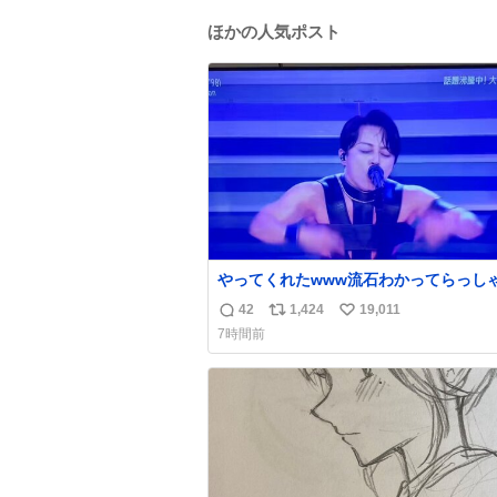
ほかの人気ポスト
やってくれたwww流石わかってらっしゃ
🤣🤣 #Mステ #西川貴教
42
1,424
19,011
返
リ
い
7時間前
信
ポ
い
数
ス
ね
ト
数
数