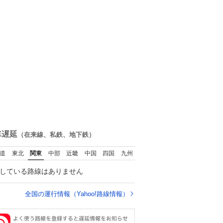
車遅延
（在来線、私鉄、地下鉄）
道
東北
関東
中部
近畿
中国
四国
九州
している路線はありません
全国の運行情報（Yahoo!路線情報）