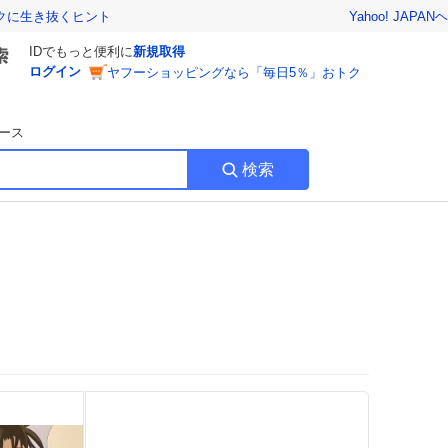
Yahoo! JAPAN
ヘ
トクに生き抜くヒント
IDでもっと便利に
新規取得
ログイン
ヤフーショッピングなら「毎日5％」おトク
ース
検索