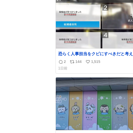
い() 156cm40kg、年中日焼け止めとお友達の
ト
数
私より綺麗な手やめてもろて とか言う
数
恐らく人事担当をクビにすべきだと考え
るが‥‥‥
2
144
1,515
返
リ
い
1日前
信
ポ
い
数
ス
ね
ト
数
数