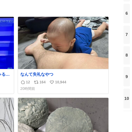
6
7
8
る🤣
なんて失礼なやつ
9
12
164
10,944
返
リ
い
20時間前
信
ポ
い
数
ス
ね
10
ト
数
数