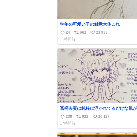
学年の可愛い子の触覚大体これ
24
662
23,933
返
リ
い
11時間前
信
ポ
い
数
ス
ね
ト
数
数
冨樫夫妻は純粋に浮かれてるだけな気が
な〜 全アはここに自分の市場価値的な
239
922
20,117
返
リ
い
上乗せするので、 すっぴん＆寝起きのボサボ
17時間前
サ頭でも「今日も可愛いね」が止まらな
信
ポ
い
放っておくと永遠に髪撫でてきて作業進
数
ス
ね