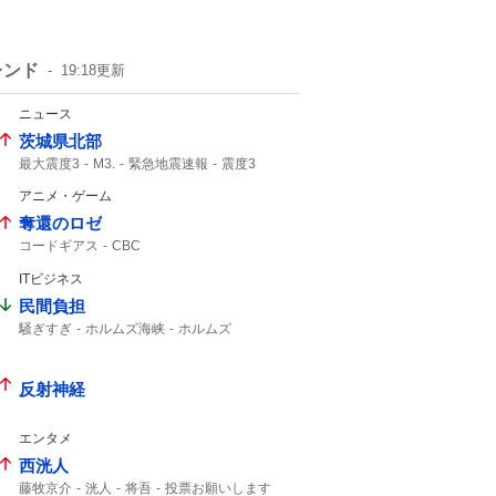
レンド
19:18
更新
ニュース
茨城県北部
最大震度3
M3.
緊急地震速報
震度3
深さ10km
震度2
気象庁発表
地震速報
アニメ・ゲーム
津波の心配はありません
奪還のロゼ
コードギアス
CBC
ITビジネス
民間負担
騒ぎすぎ
ホルムズ海峡
ホルムズ
反射神経
エンタメ
西洸人
藤牧京介
洸人
将吾
投票お願いします