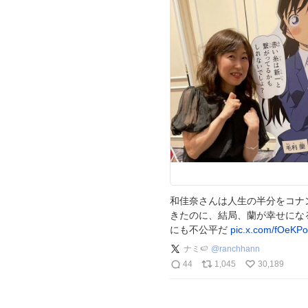
和佳奈さんは人生の半分をコナ
きたのに、結局、蘭が幸せにな
にも不公平だ
pic.x.com/fOeKP
ナミ🍉
@
ranchhann
44
1,045
30,189