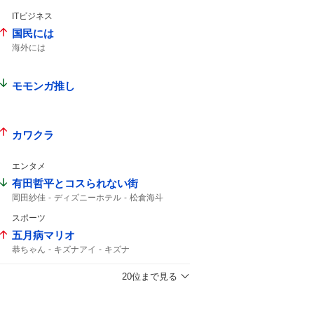
radiko
ITビジネス
国民には
海外には
モモンガ推し
カワクラ
エンタメ
有田哲平とコスられない街
岡田紗佳
ディズニーホテル
松倉海斗
スポーツ
五月病マリオ
恭ちゃん
キズナアイ
キズナ
20位まで見る