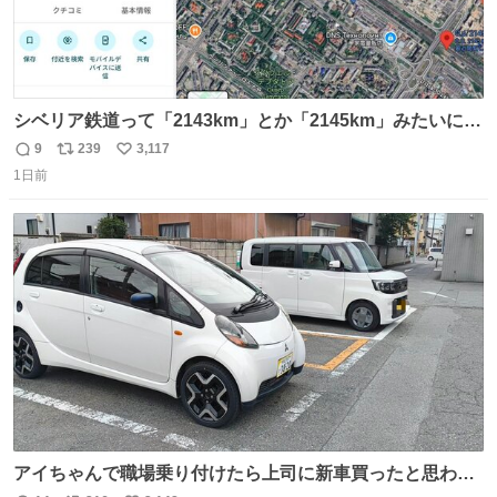
シベリア鉄道って「2143km」とか「2145km」みたいに、
モスクワからの距離名そのままの駅名があるんですね。
9
239
3,117
返
リ
い
1日前
信
ポ
い
数
ス
ね
ト
数
数
アイちゃんで職場乗り付けたら上司に新車買ったと思われ