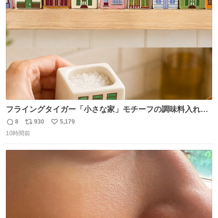
ト
数
数
フライングタイガー「小さな家」モチーフの調味料入れ、
並べれば“デンマークの街並み”に ピンク・グリーン・テラ
8
930
5,179
返
リ
い
コッタの全9種 - fashion-press.net/news/149552
10時間前
信
ポ
い
数
ス
ね
ト
数
数