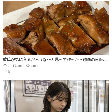
いく。妹のハンドリングには不安が残るが、事故を起こせ
ト
数
数
ば大爆発
彼氏が気に入るだろうな〜と思って作ったら想像の何倍も
美味しい美味しい言ってくれて嬉しい
4
101
4,858
返
リ
い
1日前
信
ポ
い
数
ス
ね
ト
数
数