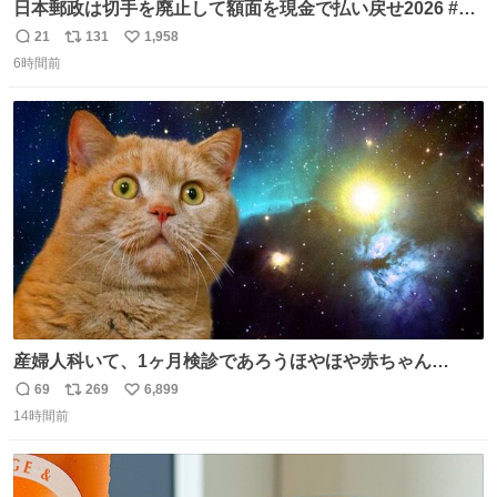
日本郵政は切手を廃止して額面を現金で払い戻せ2026 #日
本郵政 @JapanPostHD_PR
21
131
1,958
返
リ
い
6時間前
信
ポ
い
数
ス
ね
ト
数
数
産婦人科いて、1ヶ月検診であろうほやほや赤ちゃん👩‍🍼
と推定2,3歳の女の子👧🏻をワンオペで連れてるママがいる
69
269
6,899
返
リ
い
のだけども 女の子ずっとママの側から離れない…⁉️ 手を繋
14時間前
信
ポ
い
がなくてもうろちょろしないしママが歩いたらピクミンみ
数
ス
ね
たいにﾄﾃﾄﾃついてってるし逃走しないし脱走しないし逃げ
ト
数
数
ないし走ら文字数