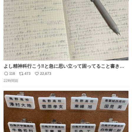
ト
数
数
よし精神科行こう‼️と急に思い立って困ってること書き出
してたらペン止まらなくなってすごい勢いで埋まってワロ
118
473
22,673
返
リ
い
タ
22時間前
信
ポ
い
数
ス
ね
ト
数
数