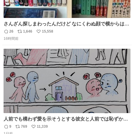
さんざん探しまわったんだけど なにくわぬ顔で横からはえ
てた
26
1,646
15,558
返
リ
い
16時間前
信
ポ
い
数
ス
ね
ト
数
数
人前でも構わず愛を示そうとする彼女と人前では恥ずかし
いけど彼女を死ぬほど愛している彼氏 同士いませんか✋️
9
769
11,339
返
リ
い
1日前