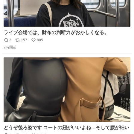
ライブ会場では、財布の判断力がおかしくなる。
2
157
805
返
リ
い
2時間前
信
ポ
い
数
ス
ね
ト
数
数
どうぞ後ろ姿です コートの紐がいいよね…そして腰が細い