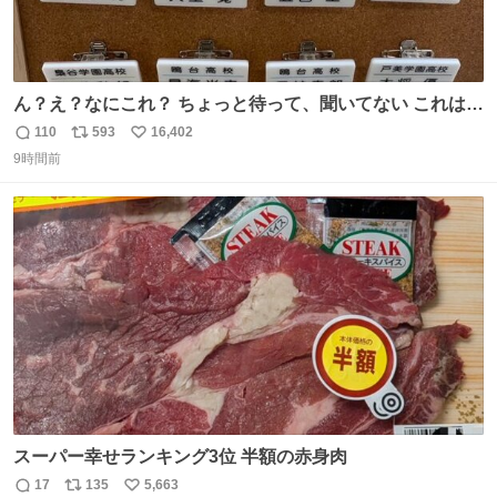
ん？え？なにこれ？ ちょっと待って、聞いてない これは販
売されているのもですか？
110
593
16,402
返
リ
い
9時間前
信
ポ
い
数
ス
ね
ト
数
数
スーパー幸せランキング3位 半額の赤身肉
17
135
5,663
返
リ
い