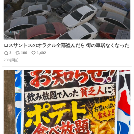
ロスサントスのオラクル全部盗んだら 街の車居なくなった
3
100
1,402
返
リ
い
23時間前
信
ポ
い
数
ス
ね
ト
数
数