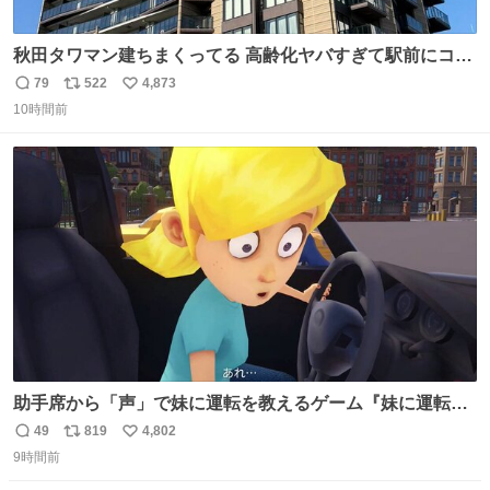
秋田タワマン建ちまくってる 高齢化ヤバすぎて駅前にコン
パクトシティつくって高齢者を住ませる考えらしい 病院も
79
522
4,873
返
リ
い
全部駅前にある
10時間前
信
ポ
い
数
ス
ね
ト
数
数
助手席から「声」で妹に運転を教えるゲーム『妹に運転を
教える』の最新映像が公開。危険だらけの道路で生き残れ
49
819
4,802
返
リ
い
るか news.denfaminicogamer.jp/news/260806s プレイヤ
9時間前
信
ポ
い
ーの声を聞いて反応する妹に、直接“口頭”で指示を出して
数
ス
ね