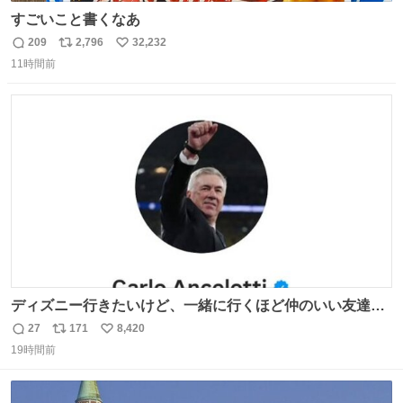
すごいこと書くなあ
209
2,796
32,232
返
リ
い
11時間前
信
ポ
い
数
ス
ね
ト
数
数
ディズニー行きたいけど、一緒に行くほど仲のいい友達が
居ない… ほんでこれ
27
171
8,420
返
リ
い
19時間前
信
ポ
い
数
ス
ね
ト
数