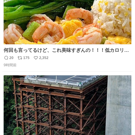
何回も言ってるけど、これ美味すぎんの！！！低カロリー
で満足感エグいから一生食べてる😭
20
175
2,352
返
リ
い
9時間前
信
ポ
い
数
ス
ね
ト
数
数