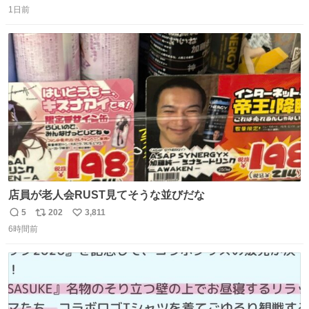
1日前
信
ポ
い
数
ス
ね
ト
数
数
店員が老人会RUST見てそうな並びだな
5
202
3,811
返
リ
い
6時間前
信
ポ
い
数
ス
ね
ト
数
数