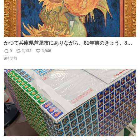
かつて兵庫県芦屋市にありながら、81年前のきょう、8月6
日の阪神大空襲の折に残念ながら焼失した、 #ゴッホ の幻
9
1,132
3,946
返
リ
い
の「 #ヒマワリ 」。 当館は、東京都にある武者小路実篤記
9時間前
信
ポ
い
念館にご協力いただき、当時発行されたカラー印刷画集よ
数
ス
ね
り陶板で原寸大に再現し、2014年より展示しています。 #
ト
数
数
大塚国際美術館