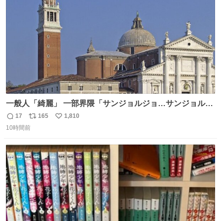
数
一般人「綺麗」 一部界隈「サンジョルジョ…サンジョルジ
ョマ…ジョルノジョバァーナ！！』
17
165
1,810
返
リ
い
10時間前
信
ポ
い
数
ス
ね
ト
数
数