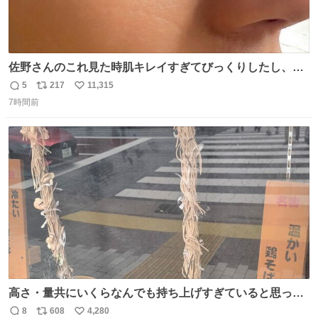
佐野さんのこれ見た時肌キレイすぎてびっくりしたし、や
はりアイドルって体型･肌管理すごすぎる
5
217
11,315
返
リ
い
7時間前
信
ポ
い
数
ス
ね
ト
数
数
高さ・量共にいくらなんでも持ち上げすぎていると思って
撮影した写真
8
608
4,280
返
リ
い