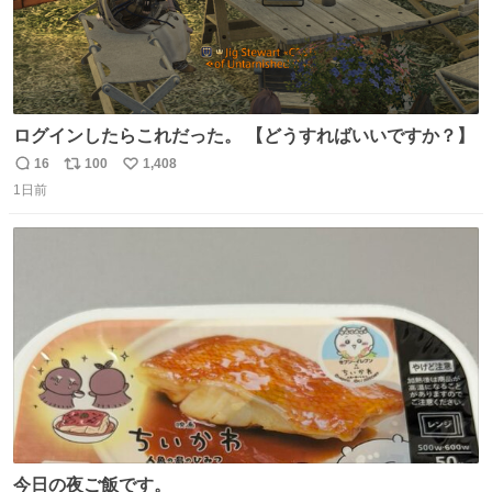
ログインしたらこれだった。 【どうすればいいですか？】
16
100
1,408
返
リ
い
1日前
信
ポ
い
数
ス
ね
ト
数
数
今日の夜ご飯です。