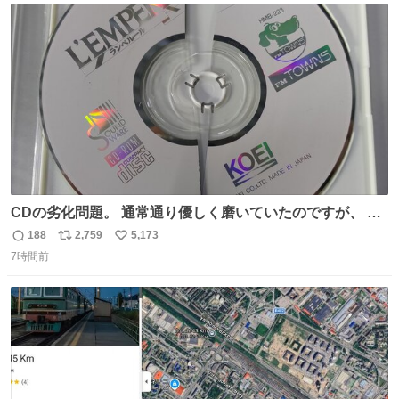
ト
数
数
CDの劣化問題。 通常通り優しく磨いていたのですが、 薄
い氷のようにバリッと割れてしまいました。。 中々高価な
188
2,759
5,173
返
リ
い
ソフトなので辛いです😭 数十年後にはCDゲームソフト、
7時間前
信
ポ
い
みなこうなってしまうのでしょうか。。
数
ス
ね
ト
数
数