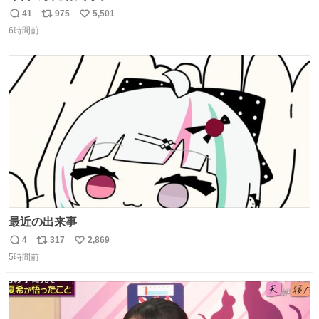
41
975
5,501
返
リ
い
6時間前
信
ポ
い
数
ス
ね
ト
数
数
最近の出来事
4
317
2,869
返
リ
い
5時間前
信
ポ
い
数
ス
ね
ト
数
数