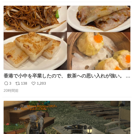
数
ス
ね
ト
数
数
香港で小中を卒業したので、 飲茶への思い入れが強い。 常
に現地の味を探している。 横浜中華街まで行き、店を厳選
3
138
1,203
返
リ
い
すれば流石に出会えるけど、もっと近場で気軽に行ける店
20時間前
信
ポ
い
はないか。 代々木にあった。 多少違うかなというのもあっ
数
ス
ね
たけど、 総合的には満足。
ト
数
数