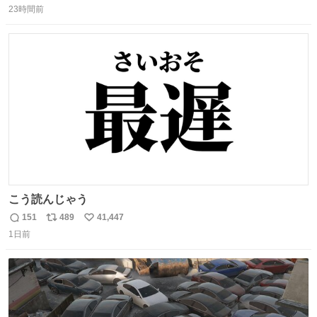
23時間前
信
ポ
い
数
ス
ね
ト
数
数
こう読んじゃう
151
489
41,447
返
リ
い
1日前
信
ポ
い
数
ス
ね
ト
数
数