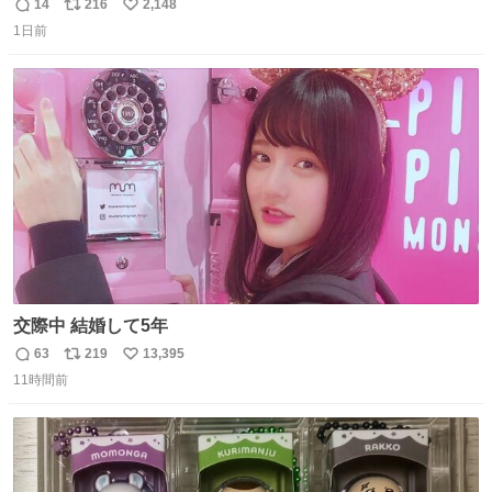
たの嬉しすぎる。 20年落ちの車もやりようによっては新車
14
216
2,148
返
リ
い
っぽく見えるってことよ。 令和の車の横に並べても違和感
1日前
信
ポ
い
ない平成18年式です。
数
ス
ね
ト
数
数
交際中 結婚して5年
63
219
13,395
返
リ
い
11時間前
信
ポ
い
数
ス
ね
ト
数
数