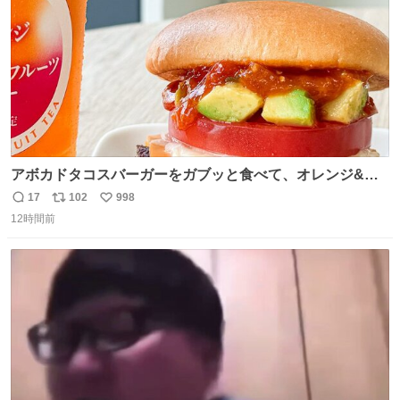
アボカドタコスバーガーをガブッと食べて、オレンジ&パ
ッションフルーツティーをグビッと飲んで、またアボカド
17
102
998
返
リ
い
タコスバーガーをガブッと食べて、またオレンジ＆パッシ
12時間前
信
ポ
い
ョンフルーツティーをグビッと飲んで…🍔🍹
数
ス
ね
ト
数
数