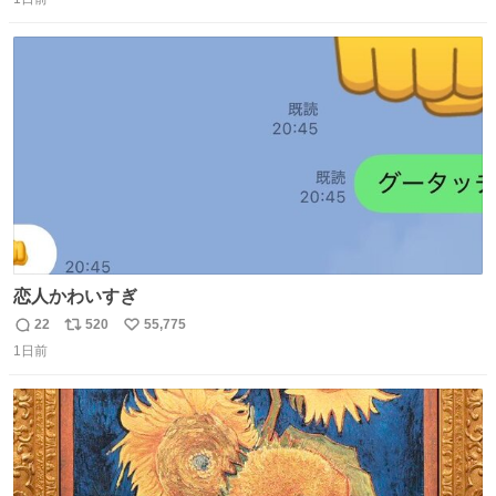
信
ポ
い
数
ス
ね
ト
数
数
恋人かわいすぎ
22
520
55,775
返
リ
い
1日前
信
ポ
い
数
ス
ね
ト
数
数