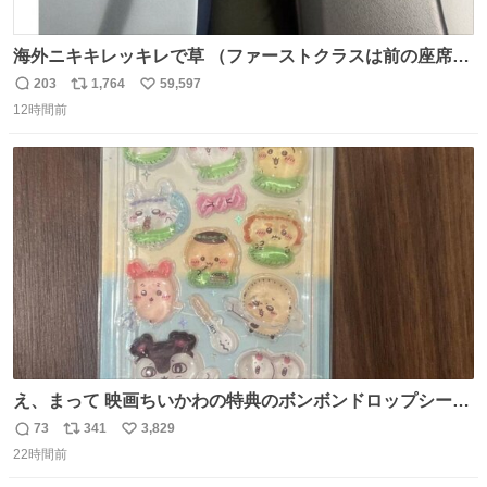
海外ニキキレッキレで草 （ファーストクラスは前の座席で
あるため）
203
1,764
59,597
返
リ
い
12時間前
信
ポ
い
数
ス
ね
ト
数
数
え、まって 映画ちいかわの特典のボンボンドロップシール
もうメルカリにでてるやん #ちいかわ
73
341
3,829
返
リ
い
22時間前
信
ポ
い
数
ス
ね