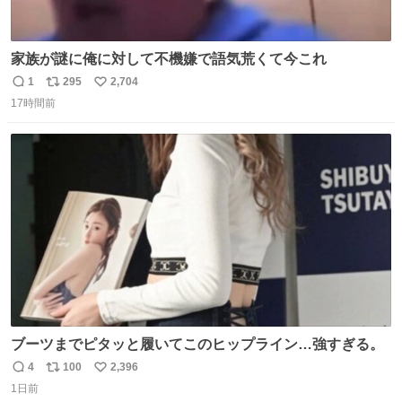
家族が謎に俺に対して不機嫌で語気荒くて今これ
1
295
2,704
返
リ
い
17時間前
信
ポ
い
数
ス
ね
ト
数
数
ブーツまでピタッと履いてこのヒップライン…強すぎる。
4
100
2,396
返
リ
い
1日前
信
ポ
い