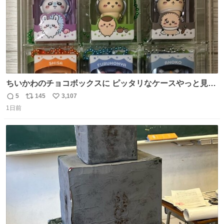
ちいかわのチョコボックスに ピッタリなケースやっと見つ
かった😭
5
145
3,107
返
リ
い
1日前
信
ポ
い
数
ス
ね
ト
数
数