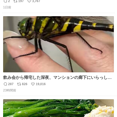
2
197
3,767
返
リ
い
1日前
信
ポ
い
数
ス
ね
ト
数
数
飲み会から帰宅した深夜、マンションの廊下にいらっしゃ
ったオニヤンマ様 まさかこんな都会でお会いできるなんて
287
826
19,016
返
リ
い
思っておらず大興奮しております かっこよすぎる 指を差し
23時間前
信
ポ
い
伸べると乗ってきてくれたのでひとまず一緒に帰宅しまし
数
ス
ね
たが、飛ばないということは弱っていらっしゃるのでしょ
ト
数
数
うか…素敵すぎる