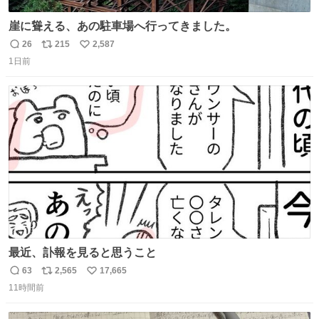
崖に聳える、あの駐車場へ行ってきました。
26
215
2,587
返
リ
い
1日前
信
ポ
い
数
ス
ね
ト
数
数
最近、訃報を見ると思うこと
63
2,565
17,665
返
リ
い
11時間前
信
ポ
い
数
ス
ね