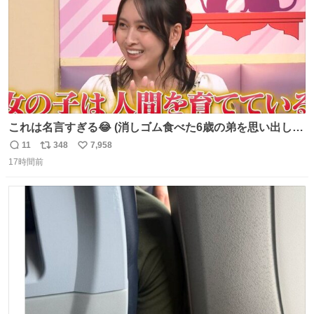
これは名言すぎる😂 (消しゴム食べた6歳の弟を思い出しな
がら)
11
348
7,958
返
リ
い
17時間前
信
ポ
い
数
ス
ね
ト
数
数