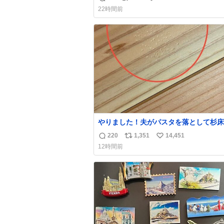
返
リ
い
け呼んで下さい😰 保険にロードサービ
22時間前
てて金銭負担も無いんですから これで走る
信
ポ
い
と、壊さなくていい所まで壊しちゃいま
数
ス
ね
ら 実際、外装ダメージ、ABSセンサ断
ト
数
レーキホースも傷入っちゃってます…
数
やりました！夫がパスタを落として杉床
ぼこしました！よかったーーー！ファー
220
1,351
14,451
返
リ
い
ぼこぼこ自分じゃなくて！これで第二波
12時間前
でもいけます！！！✌️いやーほっとした！
信
ポ
い
床を採用しようとしている方々へ忠告で
数
ス
ね
杉床は乾燥パスタに負けます。豆腐くら
ト
数
わやわです。
数