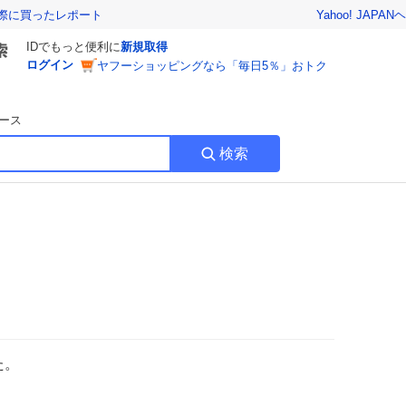
Yahoo! JAPAN
ヘ
実際に買ったレポート
IDでもっと便利に
新規取得
ログイン
ヤフーショッピングなら「毎日5％」おトク
ース
検索
た。