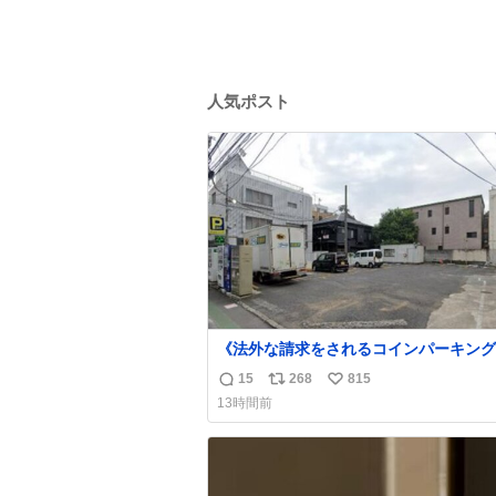
人気ポスト
《法外な請求をされるコインパーキング
営業所にも前から告知されていますが、P
15
268
815
返
リ
い
Link南青山の敷地内に一瞬でも車を乗
13時間前
ると法外な請求をされ長時間拘束されま
信
ポ
い
迎車で呼ばれた時やお客を降ろした際に
数
ス
ね
分注意してください！ 東京都港区南青山2
ト
数
20
数