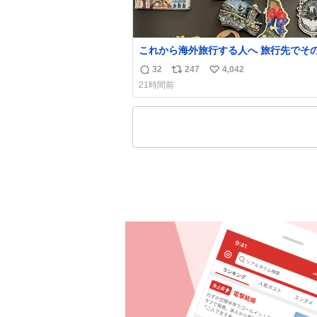
これから海外旅行する人へ 旅行先でそ
都市を象徴する マグネットを買って欲
32
247
4,042
返
リ
い
僕は交換留学してた1年間で20カ国回っ
21時間前
ど、旅行先で必ずマグネットを買い、今
信
ポ
い
の冷蔵庫に貼ってる。 交換留学が終わって1
数
ス
ね
年経つけどそれぞれのマグネットを見る
ト
数
旅の思い出が鮮明によみがえります。
数