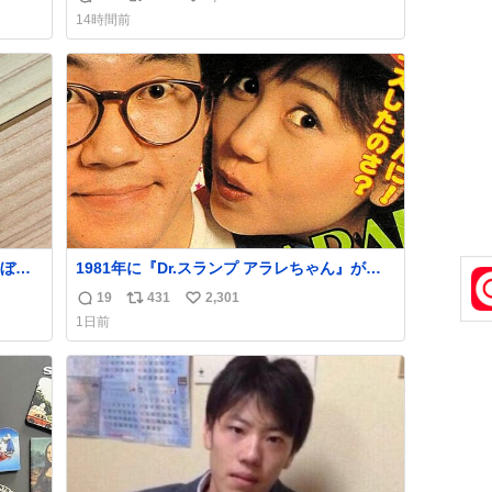
返
リ
い
ス付い
you.net/article/96186 『映画ちいかわ 人魚の
14時間前
島のひみつ』を3回観て、原作も追っている筆
信
ポ
い
すか
者が、モモンガの名誉回復を試みようとする
数
ス
ね
線、ブ
記事です。ちいかわ初心者向けです🖊
ト
数
数
ぼこ
1981年に『Dr.スランプ アラレちゃん』が放
スト
映開始された直後の鳥山明さんと、小山茉美
19
431
2,301
返
リ
い
いつ
さんです。
1日前
 杉
信
ポ
い
す。
数
ス
ね
いや
ト
数
数