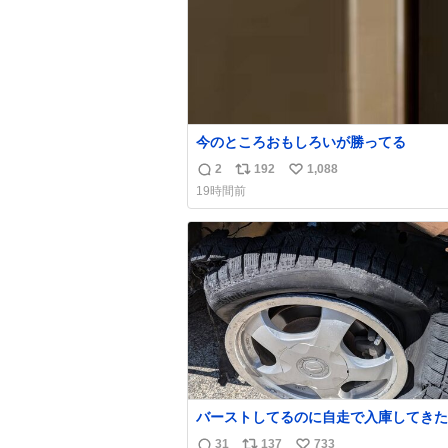
今のところおもしろいが勝ってる
2
192
1,088
返
リ
い
19時間前
信
ポ
い
数
ス
ね
ト
数
数
バーストしてるのに自走で入庫してきた
さん バーストしたならその場で動かな
31
137
733