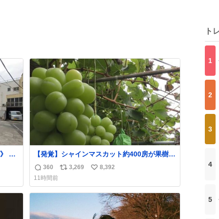
ト
1
2
3
》 各
【発覚】シャインマスカット約400房が果樹園
ark
から盗まれる 栃木・佐野市
4
360
3,269
8,392
返
リ
い
り入れ
news.livedoor.com/article/detail… 被害に遭
11時間前
す。
った果樹園には防犯カメラなどはなく、シャ
信
ポ
い
は十
インマスカットが盗まれた木には刃物などで
数
ス
ね
5
-14-
切られた跡が。市内で今年に入って同様の被
ト
数
害は確認されておらず、警察はパトロールを
数