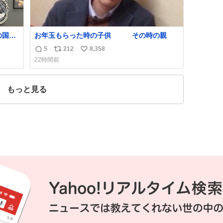
の国や
お年玉もらった時の子供 その時の親
しい。
5
212
8,358
返
リ
い
たけ
22時間前
は家
信
ポ
い
数
ス
ね
度に
ト
数
もっと見る
数