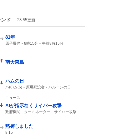
レンド
23:55
更新
81年
原子爆弾
8時15分
午前8時15分
戦争をしない
南大東島
ハムの日
ハ(8)ム(6)
原爆死没者
バルーンの日
消費拡大
1年分
ニュース
AIが指示なくサイバー攻撃
政府機関
ターミネーター
サイバー攻撃
黙祷しました
8:15