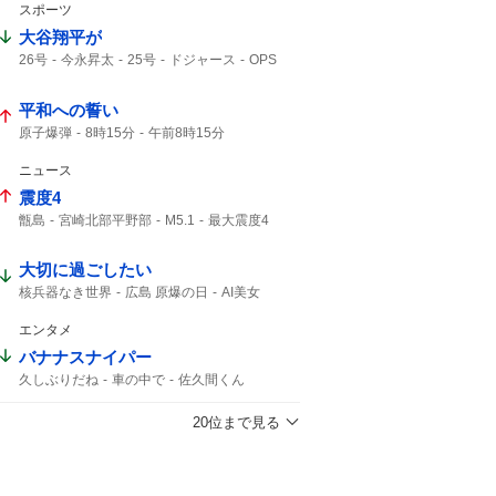
スポーツ
大谷翔平が
26号
今永昇太
25号
ドジャース
OPS
大谷翔平
23度
先頭打者
2本目
今永
ホームラン
1点差
平和への誓い
原子爆弾
8時15分
午前8時15分
こども代表
ご冥福をお祈り
ニュース
震度4
甑島
宮崎北部平野部
M5.1
最大震度4
島原半島
M4.9
熊本県天草・芦北地方
筑後地方
震度3
天草・芦北地方
M4.8
大切に過ごしたい
地震情報
津波の心配はありません
緊急地震速報
震源の深さ
地震速報
核兵器なき世界
広島 原爆の日
AI美女
深さ10km
鹿児島県
地震の規模
エンタメ
バナナスナイパー
久しぶりだね
車の中で
佐久間くん
さっくん
20位まで見る