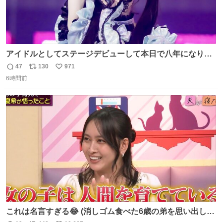
アイドルとしてステージデビューして本日で八年になりま
した。これからもここに居続けられますように❤︎
47
130
971
返
リ
い
6時間前
信
ポ
い
数
ス
ね
ト
数
数
これは名言すぎる😂 (消しゴム食べた6歳の弟を思い出しな