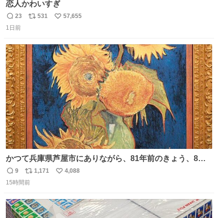
恋人かわいすぎ
23
531
57,655
返
リ
い
1日前
信
ポ
い
数
ス
ね
ト
数
数
かつて兵庫県芦屋市にありながら、81年前のきょう、8月6
日の阪神大空襲の折に残念ながら焼失した、 #ゴッホ の幻
9
1,171
4,088
返
リ
い
の「 #ヒマワリ 」。 当館は、東京都にある武者小路実篤記
15時間前
信
ポ
い
念館にご協力いただき、当時発行されたカラー印刷画集よ
数
ス
ね
り陶板で原寸大に再現し、2014年より展示しています。 #
ト
数
数
大塚国際美術館