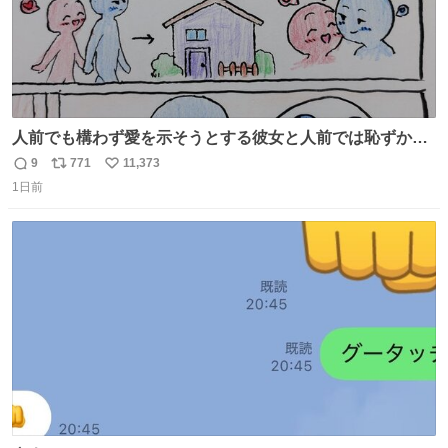
人前でも構わず愛を示そうとする彼女と人前では恥ずかし
いけど彼女を死ぬほど愛している彼氏 同士いませんか✋️
9
771
11,373
返
リ
い
1日前
信
ポ
い
数
ス
ね
ト
数
数