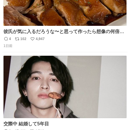
彼氏が気に入るだろうな〜と思って作ったら想像の何倍も
美味しい美味しい言ってくれて嬉しい
4
102
4,947
返
リ
い
1日前
信
ポ
い
数
ス
ね
ト
数
数
交際中 結婚して5年目