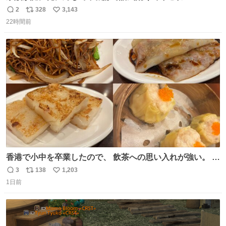
2
328
3,143
返
リ
い
22時間前
信
ポ
い
数
ス
ね
ト
数
数
香港で小中を卒業したので、 飲茶への思い入れが強い。 常
に現地の味を探している。 横浜中華街まで行き、店を厳選
3
138
1,203
返
リ
い
すれば流石に出会えるけど、もっと近場で気軽に行ける店
1日前
信
ポ
い
はないか。 代々木にあった。 多少違うかなというのもあっ
数
ス
ね
たけど、 総合的には満足。
ト
数
数