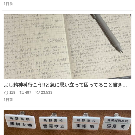
1日前
信
ポ
い
数
ス
ね
ト
数
数
よし精神科行こう‼️と急に思い立って困ってること書き出
してたらペン止まらなくなってすごい勢いで埋まってワロ
118
497
23,533
返
リ
い
タ
1日前
信
ポ
い
数
ス
ね
ト
数
数