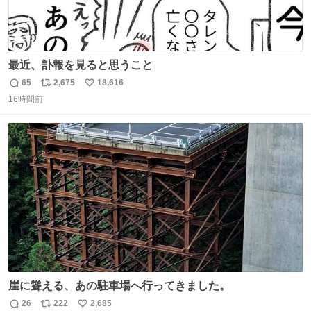
最近、訃報を見ると思うこと
65
2,675
18,616
返
リ
い
16時間前
信
ポ
い
数
ス
ね
ト
数
数
崖に聳える、あの駐車場へ行ってきました。
26
222
2,685
返
リ
い