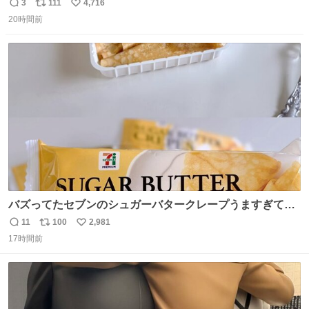
3
111
4,716
返
リ
い
20時間前
信
ポ
い
数
ス
ね
ト
数
数
バズってたセブンのシュガーバタークレープうますぎて
7NOWで買い溜め🛒💭
11
100
2,981
返
リ
い
17時間前
信
ポ
い
数
ス
ね
ト
数
数