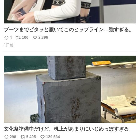
ブーツまでピタッと履いてこのヒップライン…強すぎる。
4
100
2,396
返
リ
い
1日前
信
ポ
い
数
ス
ね
ト
数
数
文化祭準備中だけど、机上があまりにいじめっぽすぎる
298
5,495
129,534
返
リ
い