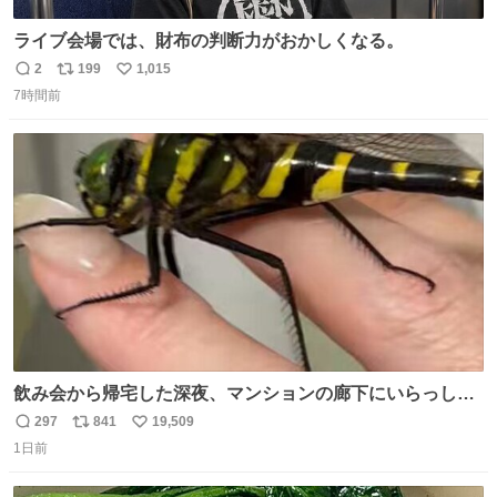
ライブ会場では、財布の判断力がおかしくなる。
2
199
1,015
返
リ
い
7時間前
信
ポ
い
数
ス
ね
ト
数
数
飲み会から帰宅した深夜、マンションの廊下にいらっしゃ
ったオニヤンマ様 まさかこんな都会でお会いできるなんて
297
841
19,509
返
リ
い
思っておらず大興奮しております かっこよすぎる 指を差し
1日前
信
ポ
い
伸べると乗ってきてくれたのでひとまず一緒に帰宅しまし
数
ス
ね