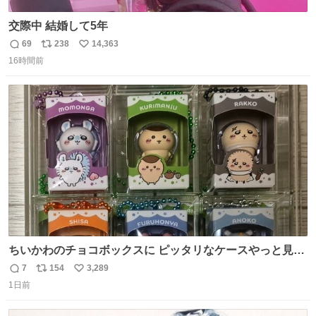
交際中 結婚して5年
69
238
14,363
返
リ
い
16時間前
信
ポ
い
数
ス
ね
ト
数
数
ちいかわのチョコボックスに ピッタリなケースやっと見つ
かった😭
7
154
3,289
返
リ
い
1日前
信
ポ
い
数
ス
ね