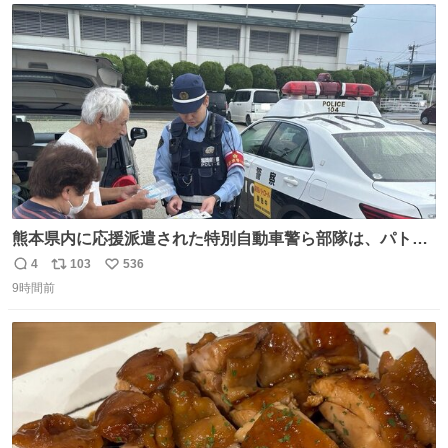
スします。「優秀」と「良い」は別なんですよね。 1/2
ト
数
数
熊本県内に応援派遣された特別自動車警ら部隊は、パトロ
ールを通じて車中泊者への声掛けも行っています。写真
4
103
536
返
リ
い
は、福岡県警察の特別自動車警ら部隊が八代警察署管内の
9時間前
信
ポ
い
車中泊者に対して、熱中症について注意喚起する様子で
数
ス
ね
す。こまめな水分・塩分補給を行ってください。 #令和８
ト
数
数
年熊本地震 #福岡県警察