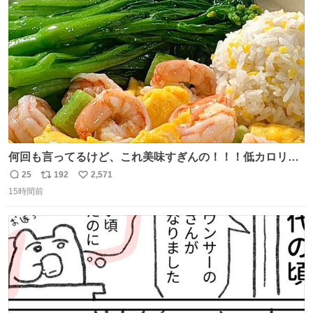
たが、飛ばないということは弱っていらっしゃるのでしょ
ト
数
数
うか…素敵すぎる
何回も言ってるけど、これ美味すぎんの！！！低カロリー
で満足感エグいから一生食べてる😭
25
192
2,571
返
リ
い
15時間前
信
ポ
い
数
ス
ね
ト
数
数