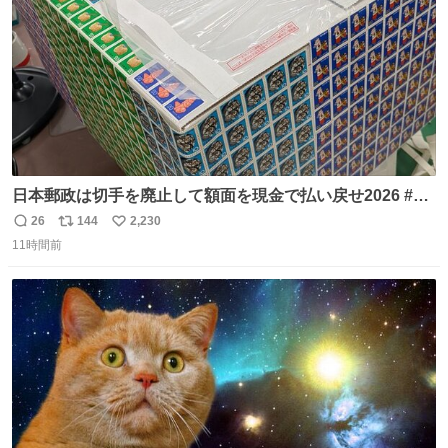
日本郵政は切手を廃止して額面を現金で払い戻せ2026 #日
本郵政 @JapanPostHD_PR
26
144
2,230
返
リ
い
11時間前
信
ポ
い
数
ス
ね
ト
数
数