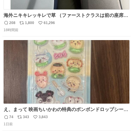
海外ニキキレッキレで草 （ファーストクラスは前の座席で
あるため）
208
1,800
61,296
返
リ
い
18時間前
信
ポ
い
数
ス
ね
ト
数
数
え、まって 映画ちいかわの特典のボンボンドロップシール
もうメルカリにでてるやん #ちいかわ
74
343
3,843
返
リ
い
1日前
信
ポ
い
数
ス
ね