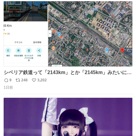
ト
数
数
シベリア鉄道って「2143km」とか「2145km」みたいに、
モスクワからの距離名そのままの駅名があるんですね。
9
248
3,202
返
リ
い
1日前
信
ポ
い
数
ス
ね
ト
数
数