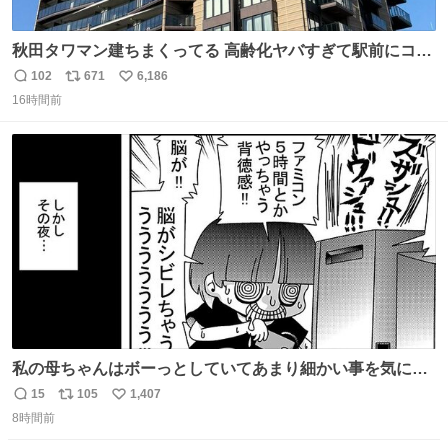
秋田タワマン建ちまくってる 高齢化ヤバすぎて駅前にコン
パクトシティつくって高齢者を住ませる考えらしい 病院も
102
671
6,186
返
リ
い
全部駅前にある
16時間前
信
ポ
い
数
ス
ね
ト
数
数
私の母ちゃんはボーっとしていてあまり細かい事を気にし
ません。優秀な人の多い現代の価値観から見ると、あまり
15
105
1,407
返
リ
い
優秀な母親ではないかもしれません。でも、だからこそ、
8時間前
信
ポ
い
私はそういう母親が大好きです。今も昔もすごくリラック
数
ス
ね