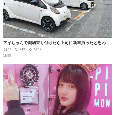
アイちゃんで職場乗り付けたら上司に新車買ったと思われ
たの嬉しすぎる。 20年落ちの車もやりようによっては新車
14
219
2,207
返
リ
い
っぽく見えるってことよ。 令和の車の横に並べても違和感
1日前
信
ポ
い
ない平成18年式です。
数
ス
ね
ト
数
数