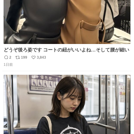
どうぞ後ろ姿です コートの紐がいいよね…そして腰が細い
2
199
3,843
返
リ
い
1日前
信
ポ
い
数
ス
ね
ト
数
数