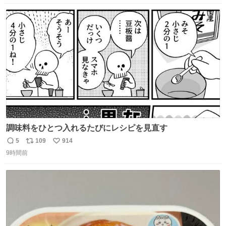
ョンフルーツティーをグビッと飲んで…🍔🍹
数
ス
ね
ト
数
数
調味料をひとつ入れるたびにレシピを見直す
5
109
914
返
リ
い
9時間前
信
ポ
い
数
ス
ね
ト
数
数