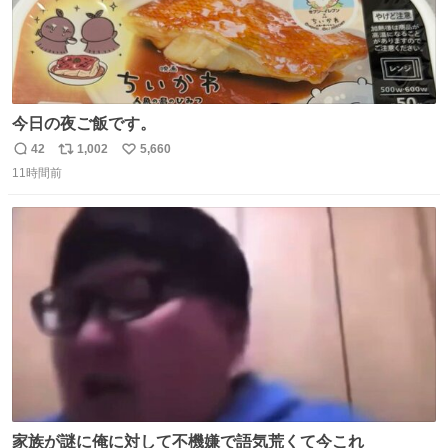
今日の夜ご飯です。
42
1,002
5,660
返
リ
い
11時間前
信
ポ
い
数
ス
ね
ト
数
数
家族が謎に俺に対して不機嫌で語気荒くて今これ