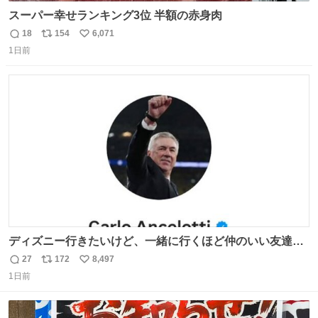
スーパー幸せランキング3位 半額の赤身肉
18
154
6,071
返
リ
い
1日前
信
ポ
い
数
ス
ね
ト
数
数
ディズニー行きたいけど、一緒に行くほど仲のいい友達が
居ない… ほんでこれ
27
172
8,497
返
リ
い
1日前
信
ポ
い
数
ス
ね
ト
数