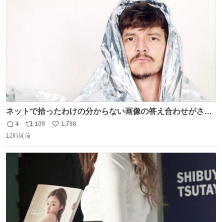
ト
数
数
ネットで拾ったわけの分からない画像の答え合わせがされ
ていくw
4
109
1,798
返
リ
い
12時間前
信
ポ
い
数
ス
ね
ト
数
数