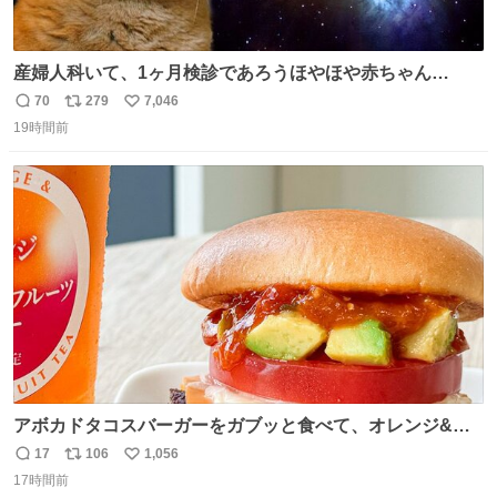
産婦人科いて、1ヶ月検診であろうほやほや赤ちゃん👩‍🍼
と推定2,3歳の女の子👧🏻をワンオペで連れてるママがいる
70
279
7,046
返
リ
い
のだけども 女の子ずっとママの側から離れない…⁉️ 手を繋
19時間前
信
ポ
い
がなくてもうろちょろしないしママが歩いたらピクミンみ
数
ス
ね
たいにﾄﾃﾄﾃついてってるし逃走しないし脱走しないし逃げ
ト
数
数
ないし走ら文字数
アボカドタコスバーガーをガブッと食べて、オレンジ&パ
ッションフルーツティーをグビッと飲んで、またアボカド
17
106
1,056
返
リ
い
タコスバーガーをガブッと食べて、またオレンジ＆パッシ
17時間前
信
ポ
い