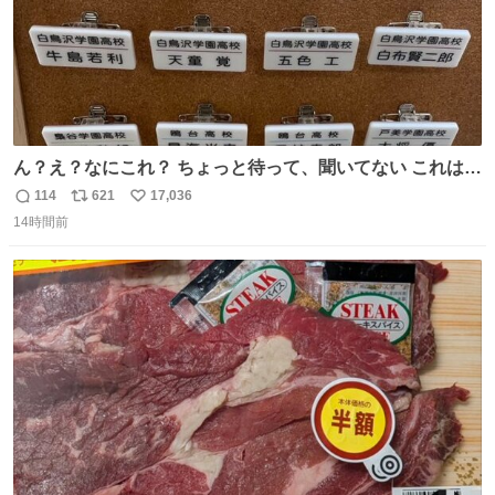
ん？え？なにこれ？ ちょっと待って、聞いてない これは販
売されているのもですか？
114
621
17,036
返
リ
い
14時間前
信
ポ
い
数
ス
ね
ト
数
数