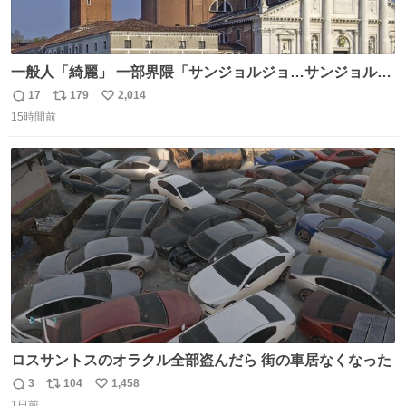
一般人「綺麗」 一部界隈「サンジョルジョ…サンジョルジ
ョマ…ジョルノジョバァーナ！！』
17
179
2,014
返
リ
い
15時間前
信
ポ
い
数
ス
ね
ト
数
数
ロスサントスのオラクル全部盗んだら 街の車居なくなった
3
104
1,458
返
リ
い
1日前