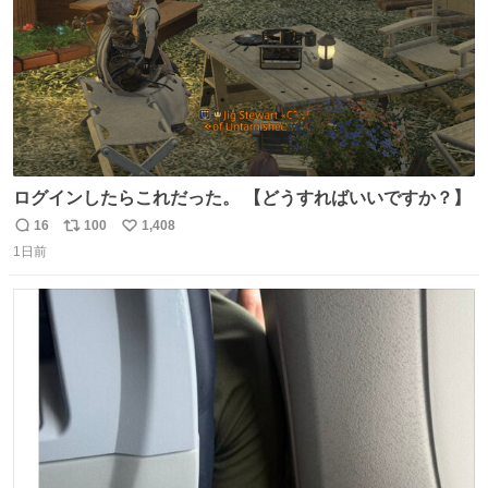
ログインしたらこれだった。 【どうすればいいですか？】
16
100
1,408
返
リ
い
1日前
信
ポ
い
数
ス
ね
ト
数
数