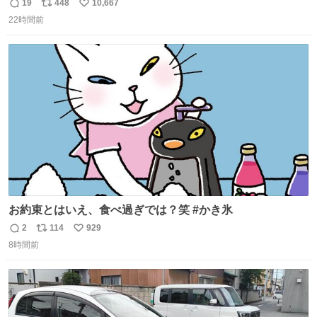
がら)
19
448
10,667
返
リ
い
22時間前
信
ポ
い
数
ス
ね
ト
数
数
お約束とはいえ、食べ過ぎでは？笑 #かき氷
2
114
929
返
リ
い
8時間前
信
ポ
い
数
ス
ね
ト
数
数