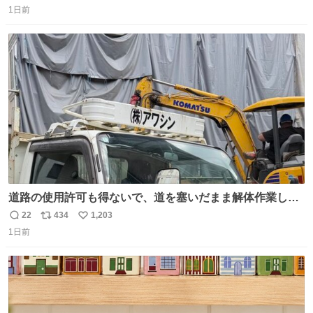
1日前
信
ポ
い
数
ス
ね
ト
数
数
道路の使用許可も得ないで、道を塞いだまま解体作業して
る。 写真を撮ろうとしたら「勝手に写真撮るな馬鹿野郎」
22
434
1,203
返
リ
い
と罵倒されるなど。
1日前
信
ポ
い
数
ス
ね
ト
数
数