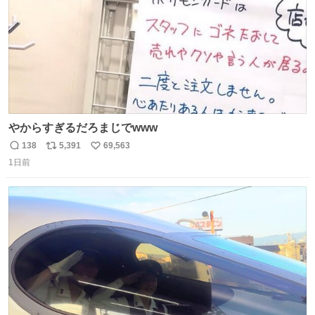
やからすぎるだろまじでwww
138
5,391
69,563
返
リ
い
1日前
信
ポ
い
数
ス
ね
ト
数
数