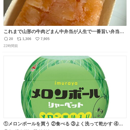
これまで山形の牛肉どまん中弁当が人生で一番旨い弁当だ
ったのだが、それを遥かに超える弁当発見。 個人的に駅弁
20
1,306
7,905
返
リ
い
＆空弁ランキングぶっち切りで首位を独走しているお弁当
22時間前
信
ポ
い
です🥹 福岡空港＆博多駅で購入可🍱 博多駅界隈にステイさ
数
ス
ね
れてるクルーの方は駅での購入が断然オススメです👍 #え
ト
数
数
んがわ明太寿司
①メロンボールを買う ②食べる ③よく洗って乾かす ④か