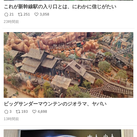
これが新幹線駅の入り口とは、にわかに信じがたい
21
251
3,058
返
リ
い
23時間前
信
ポ
い
数
ス
ね
ト
数
数
ビッグサンダーマウンテンのジオラマ、ヤバい
3
193
4,698
返
リ
い
13時間前
信
ポ
い
数
ス
ね
ト
数