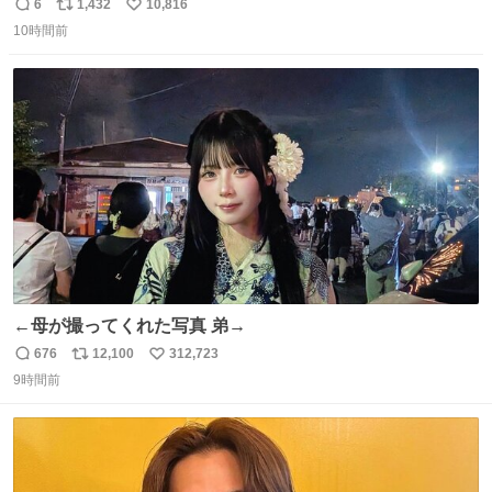
わいい
6
1,432
10,816
返
リ
い
10時間前
信
ポ
い
数
ス
ね
ト
数
数
←母が撮ってくれた写真 弟→
676
12,100
312,723
返
リ
い
9時間前
信
ポ
い
数
ス
ね
ト
数
数