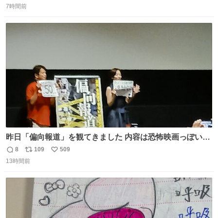
けてください🙇‍♀️ オキニトークの名前を ここに置いておき
7時間前
信
ポ
い
ますね。
数
ス
ね
ト
数
数
昨日「偏向報道」を観てきました 内容は恐怖映画っぽいの
かと思ってましたが きちんとエンタメ映画でした。 伏線回
8
109
509
返
リ
い
収もあり、小さい笑いもあり、爽快感もある満足 びっくり
13時間前
信
ポ
い
したのが客層高年齢層だった、この映画ってテレビとか新
数
ス
ね
聞で取り上げてないのにこれだけネットを駆使してる方多
ト
数
数
い 変わるぞ日本