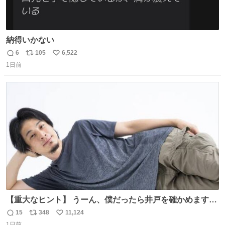
納得いかない
6
105
6,522
返
リ
い
1日前
信
ポ
い
数
ス
ね
ト
数
数
【重大なヒント】 うーん、僕だったら井戸を確かめますけ
どね
15
348
11,124
返
リ
い
1日前