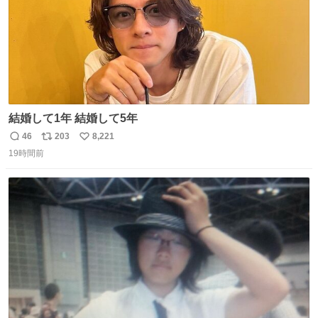
結婚して1年 結婚して5年
46
203
8,221
返
リ
い
19時間前
信
ポ
い
数
ス
ね
ト
数
数