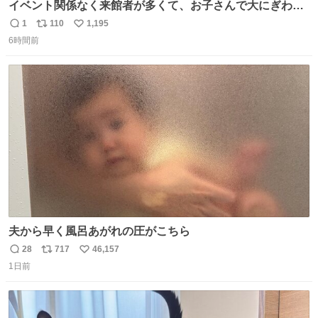
イベント関係なく来館者が多くて、お子さんで大にぎわ
い。 🐹を知らない子が「ねこ🐱」「ねこかな？」とつぶや
1
110
1,195
返
リ
い
いたら音速で反応していた
6時間前
信
ポ
い
数
ス
ね
ト
数
数
夫から早く風呂あがれの圧がこちら
28
717
46,157
返
リ
い
1日前
信
ポ
い
数
ス
ね
ト
数
数