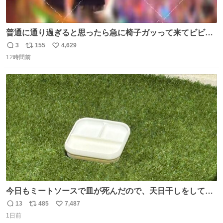
普通に通り過ぎると思ったら急に椅子ガッって来てビビっ
た。そんでまじいい匂い。← #超特急_ESCORT
3
155
4,629
返
リ
い
12時間前
信
ポ
い
数
ス
ね
ト
数
数
今日もミートソースで皿が死んだので、天日干しをしてい
ます🍝 ありがとう先人の知恵
13
485
7,487
返
リ
い
1日前
信
ポ
い