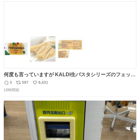
ト
数
数
何度も言っていますが KALDI生パスタシリーズのフェット
チーネは 真剣(ガチ)で美味いぞ
3
597
6,431
返
リ
い
16時間前
信
ポ
い
数
ス
ね
ト
数
数