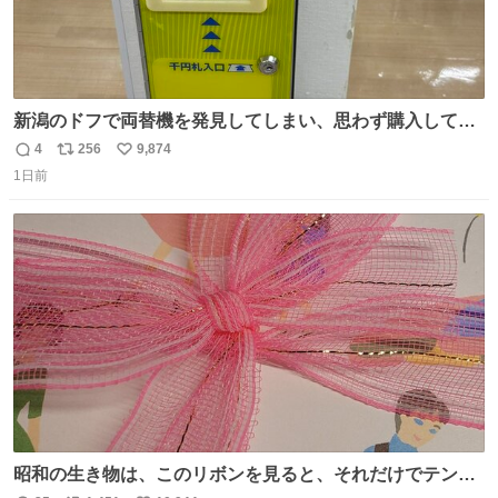
新潟のドフで両替機を発見してしまい、思わず購入してし
まい大阪に発送するイベントが発生
4
256
9,874
返
リ
い
1日前
信
ポ
い
数
ス
ね
ト
数
数
昭和の生き物は、このリボンを見ると、それだけでテンシ