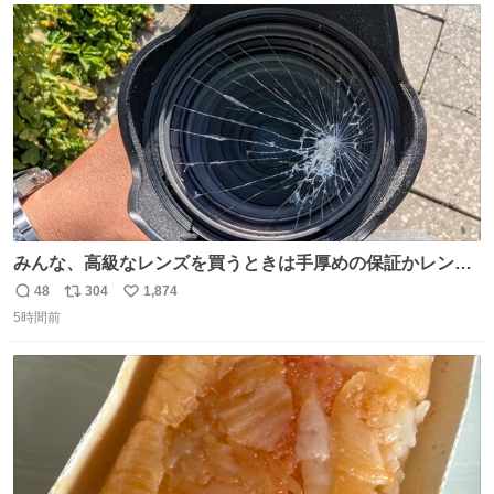
あると、水はほとんど出てきません🙆🏽‍♂️ ポイントは「空
ト
数
数
気」でした🤭
みんな、高級なレンズを買うときは手厚めの保証かレンズ
保護フィルターをちゃんと付けておくんだぞ、お兄さんと
48
304
1,874
返
リ
い
の約束だぞ…😭 涙で画面が見えない…
5時間前
信
ポ
い
数
ス
ね
ト
数
数