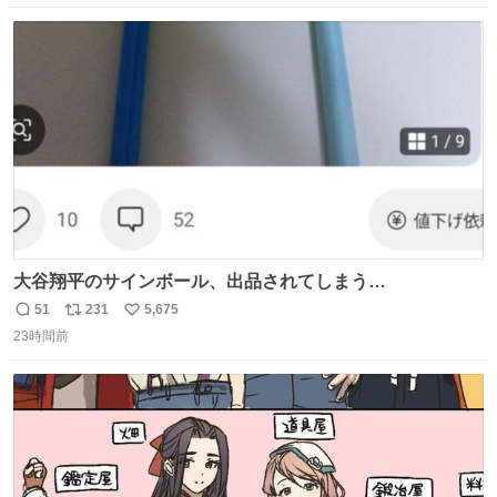
数
ス
ね
ト
数
数
大谷翔平のサインボール、出品されてしまう…
51
231
5,675
返
リ
い
23時間前
信
ポ
い
数
ス
ね
ト
数
数