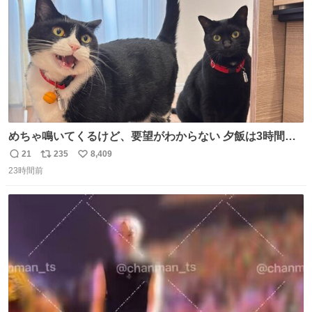
めちゃ鳴いてくるけど、要望がわからない 夕飯は3時間も
先だしな
21
235
8,409
返
リ
い
23時間前
信
ポ
い
数
ス
ね
ト
数
数