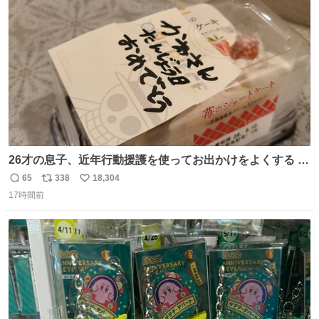
ト
数
数
26才の息子、近年行動援護を使ってお出かけをよくする 親
との外出はもう嫌らしい。 中身は小学生位なのに小癪な😅
65
338
18,304
返
リ
い
昨日は夜のショッピングモールに行った 先に寝といてよ❗
17時間前
信
ポ
い
と何度も何度も言い残して。 起きたら冷蔵庫に… ああ、こ
数
ス
ね
れ買いに行ってくれたんだ…😭
ト
数
数