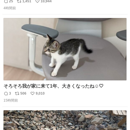
ョンが上がるのである。
25
1,451
10,944
返
リ
い
4時間前
信
ポ
い
数
ス
ね
ト
数
数
そろそろ我が家に来て1年、大きくなったね☺️🤍
3
506
9,010
返
リ
い
15時間前
信
ポ
い
数
ス
ね
ト
数
数