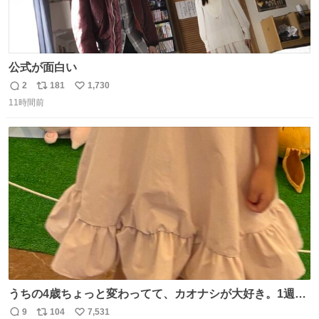
公式が面白い
2
181
1,730
返
リ
い
11時間前
信
ポ
い
数
ス
ね
ト
数
数
うちの4歳ちょっと変わってて、カオナシが大好き。1週間
前からおねだりされてたカオナシの靴下をドングリ共和国
9
104
7,531
返
リ
い