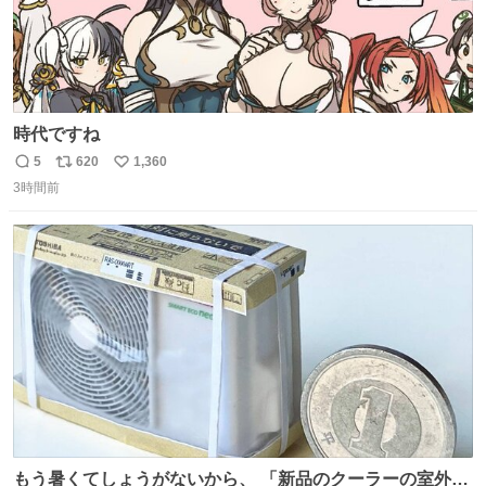
時代ですね
5
620
1,360
返
リ
い
3時間前
信
ポ
い
数
ス
ね
ト
数
数
もう暑くてしょうがないから、 「新品のクーラーの室外機