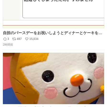
自担のバースデーをお祝いしようとディナーとケーキを予
約していたにも関わらず、当の本人がご結婚なさったので
3
497
15,034
返
リ
い
泣く泣くキャンセルした可哀想な重岡担を見かけたら私で
2時間前
信
ポ
い
す
数
ス
ね
ト
数
数