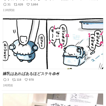
のミニチュア」 でも見ていってよ
31
626
3,664
返
リ
い
11時間前
信
ポ
い
数
ス
ね
ト
数
数
練乳はあればあるほどステキ🧊🍧
3
118
978
返
リ
い
1時間前
信
ポ
い
数
ス
ね
ト
数
数