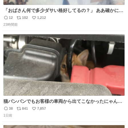
「おばさん何で多少ダサい格好してるの？」 ああ確かに多
少ダサいな。君達が大人になる時にはこんな格好しなくて
12
102
1,212
返
リ
い
済むと良いな
23時間前
信
ポ
い
数
ス
ね
ト
数
数
猫バンバンでもお客様の車両から出てこなかったにゃんこ
🐈 救出しようとした工場長が腕を引っ掻かれ、ぱんぱんに
38
841
7,857
返
リ
い
膨れ上がり、傷だらけ血だらけになりながらも何とか救出
1日前
信
ポ
い
したこの子はその後、工場長の家の子になりました😌💕
数
ス
ね