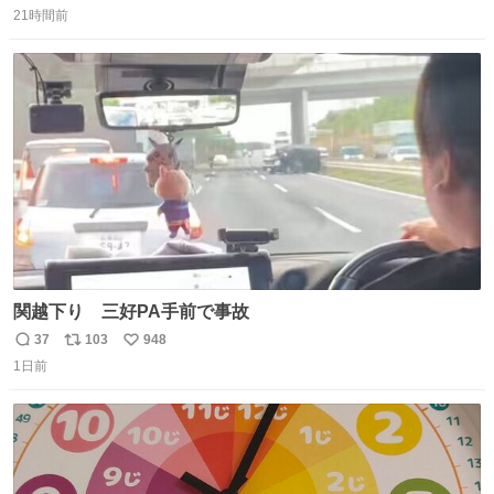
で発見したものの大人用のみ。履けなくてもいいから買い
21時間前
信
ポ
い
たいとのことで、仕方なく購入。 すぐにベンチで履きだし
数
ス
ね
て、このあとホテルビュッフェだったのにこれ。 ←購入
ト
数
数
前 購入後→
関越下り 三好PA手前で事故
37
103
948
返
リ
い
1日前
信
ポ
い
数
ス
ね
ト
数
数