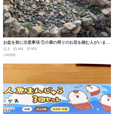
お盆を前に注意事項 ①小屋の周りのお花を踏む人がいま
す。石で囲うと踏む人は減りましたがストックで差す人が
2
103
572
返
リ
い
います。よく見て下さい。②小屋の前の水は手洗い用で
13時間前
信
ポ
い
す。水筒とかに入れないで下さい。3000mの小屋で水が無
数
ス
ね
料の小屋などありません。そもそも天水なので飲めませ
ト
数
数
ん。続く