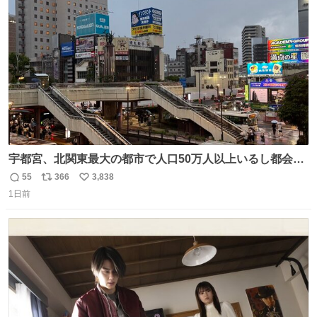
ト
数
数
宇都宮、北関東最大の都市で人口50万人以上いるし都会何
だろうなと思っていたら想像以上に都会で興奮した
55
366
3,838
返
リ
い
1日前
信
ポ
い
数
ス
ね
ト
数
数