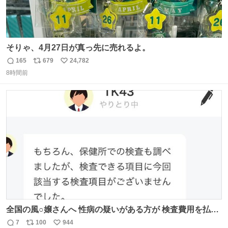
そりゃ、4月27日が真っ先に売れるよ。
165
679
24,782
返
リ
い
8時間前
信
ポ
い
数
ス
ね
ト
数
数
全国の風○嬢さんへ 性病の疑いがある方が 検査費用を払い
たくないからと 検査に行かず、遊び続けているので 気をつ
7
100
944
返
リ
い