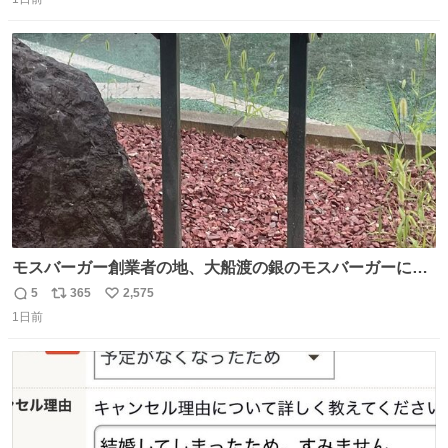
信
ポ
い
数
ス
ね
ト
数
数
モスバーガー創業者の地、大船渡の銀のモスバーガーに一
礼。
5
365
2,575
返
リ
い
1日前
信
ポ
い
数
ス
ね
ト
数
数