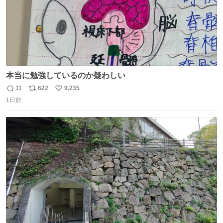
本当に勉強しているのか疑わしい
11
622
9,235
返
リ
い
1日前
信
ポ
い
数
ス
ね
ト
数
数