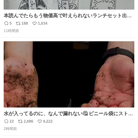
本読んでたらもう物価高で叶えられないランチセット出て
きた
5
188
1,034
返
リ
い
11時間前
信
ポ
い
数
ス
ね
ト
数
数
水が入ってるのに、なんで漏れない🤔 ビニール袋にストロ
ーを刺しているだけなのに、水が漏れない😳 実はこれ、ち
22
2,086
6,222
返
リ
い
ゃんと理由があるんです💁🏽‍♂️ ビニール袋に水を入れて、ス
2時間前
信
ポ
い
トローを横から差すだけ！ ストローの先端が水面より上に
数
ス
ね