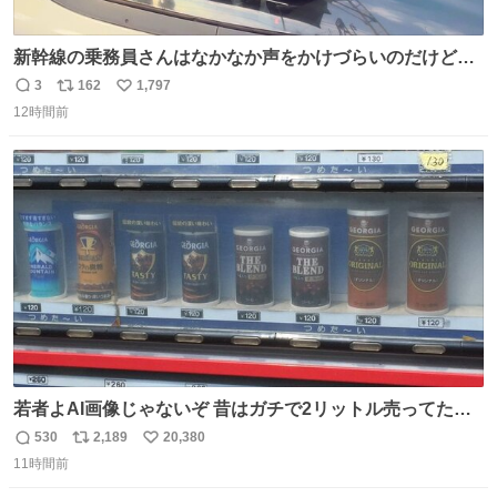
新幹線の乗務員さんはなかなか声をかけづらいのだけど😅
ルミエールの運転士さん、運転台にカメラマン向けたらお
3
162
1,797
返
リ
い
二人で敬礼🫡✨ 暗くて上手く撮れないなぁ…な顔してた
12時間前
信
ポ
い
ら、わざわざ車外に出て来てくださり✨ 「フリー素材なの
数
ス
ね
で載せて大丈夫です！」と自ら言ってくださる親切気さく
ト
数
数
なS運転士さん感謝
若者よAI画像じゃないぞ 昔はガチで2リットル売ってたん
やでw
530
2,189
20,380
返
リ
い
11時間前
信
ポ
い
数
ス
ね