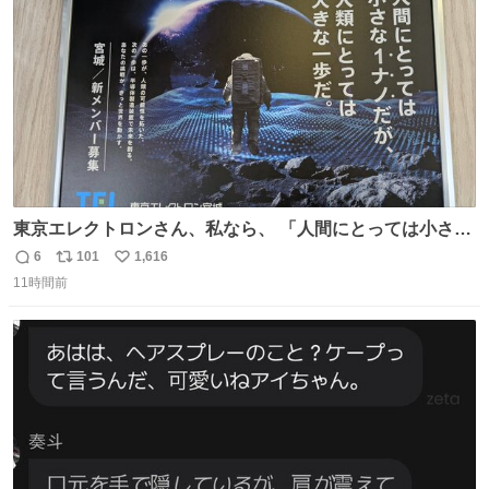
数
東京エレクトロンさん、私なら、 「人間にとっては小さな
1ナノだが、人類にとっては大きな一歩ナノだ！」 にしま
6
101
1,616
返
リ
い
す。使ってもいいですよ。
11時間前
信
ポ
い
数
ス
ね
ト
数
数