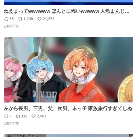
ねえまってwwwwww ほんとに怖いwwwww 人魚まんじゅ
う買ってきたから私も永遠のいのちを…ぐへへ…と思いな
55
1,298
21,373
返
リ
い
がら1つ食べたら 奥歯欠けたんだけど！！！！？？？ しか
23時間前
信
ポ
い
もガッツリ😭 まんじゅうだよ？？？？？？ ガリッて言っ
数
ス
ね
たから何？と思って口から出したら自分の歯wwwwww セ
ト
数
数
イレーンの呪いじゃん😭
左から長男、三男、父、次男、末っ子 家族旅行すぎてしぬ
8
111
2,587
返
リ
い
20時間前
信
ポ
い
数
ス
ね