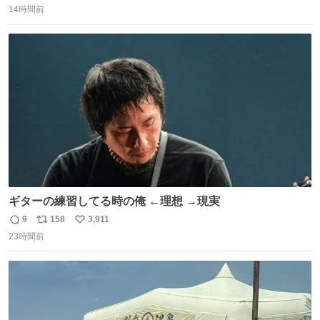
＆寝起きのボサボサ頭でも「今日も可愛いね」が止まらな
14時間前
信
ポ
い
い。放っておくと永遠に髪撫でてきて作業進まない()
数
ス
ね
156cm40kg、年中日焼け止めとお友達の私より綺麗な手や
ト
数
数
めてもろて とか言う
ギターの練習してる時の俺 ←理想 →現実
9
158
3,911
返
リ
い
23時間前
信
ポ
い
数
ス
ね
ト
数
数