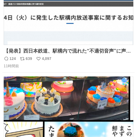
【発表】西日本鉄道、駅構内で流れた“不適切音声”に声明
「被害届も検討」 news.livedoor.com/article/detail… 4日
124
639
4,097
返
リ
い
に西鉄福岡（天神）駅および薬院駅で発生した駅構内放送
11時間前
信
ポ
い
事案について声明を公表した。「第三者によって駅構内放
数
ス
ね
送設備に外部から不正に音声が流された可能性も含めて確
ト
数
数
認を実施」と説明した。