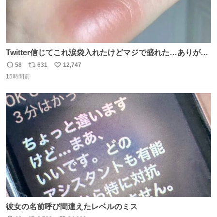
Twitter信じてこれ涙袋入れたけどマジで盛れた…ありがと
う…
58
631
12,747
返
リ
い
15時間前
信
ポ
い
数
ス
ね
ト
数
数
彼女の名前呼び間違えたレベルのミス