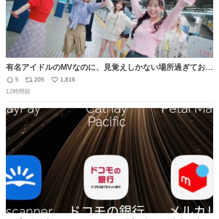
有名アイドルのMVなのに、見覚えしかない場所過ぎておも
ろいな
5
205
1,816
返
リ
い
12時間前
信
ポ
い
数
ス
ね
ト
数
数