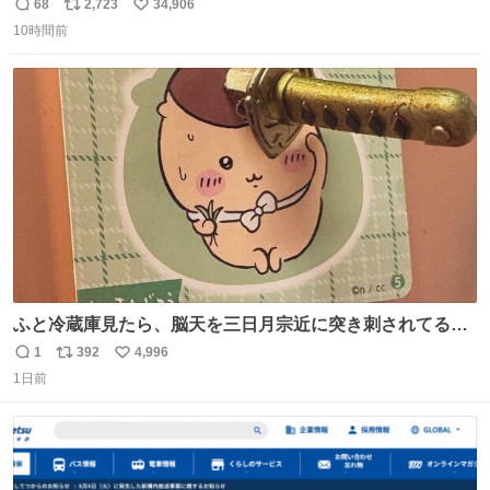
68
2,723
34,906
返
リ
い
10時間前
信
ポ
い
数
ス
ね
ト
数
数
ふと冷蔵庫見たら、脳天を三日月宗近に突き刺されてるく
りまんじゅうパイセンが
1
392
4,996
返
リ
い
1日前
信
ポ
い
数
ス
ね
ト
数
数