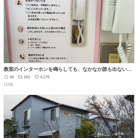
汗拭きシートみたいなもの。耳裏襟足首筋がんがん拭いて
ト
数
数
汗臭不安を解消。
教室のインターホンを鳴らしても、なかなか誰も出ないこ
とがあります…。 もしかすると「電話の出方」に困ってい
48
292
4,176
返
リ
い
るのかもしれません。 そこで「何を話せばいいか」が見え
1日前
信
ポ
い
る手引きを用意して、安心して電話に出られるようにしま
数
ス
ね
す。 インターホンの応対も大切なコミュニケーションの学
ト
数
数
びです。