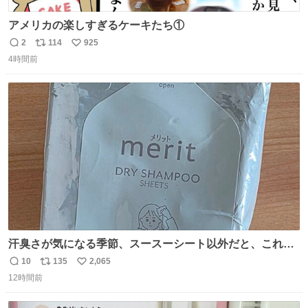
アメリカの楽しすぎるケーキたち①
2
114
925
返
リ
い
4時間前
信
ポ
い
数
ス
ね
ト
数
数
汗臭さが気になる季節、スースーシート以外だと、これが
とにかくスッキリする。2年くらい前に #生活は踊る で紹
10
135
2,065
返
リ
い
介したやつ。おじさんにもおばさんにもオススメだ。ドラ
12時間前
信
ポ
い
ストに売ってるぞ。ドライシャンプーって書いてあるけど
数
ス
ね