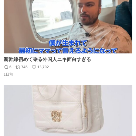
新幹線初めて乗る外国人ニキ面白すぎる
6
745
13,792
返
リ
い
1日前
信
ポ
い
数
ス
ね
ト
数
数