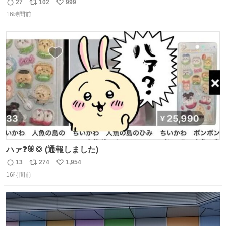
ドライバー先輩が出しゃばってくる
27
102
999
返
リ
い
16時間前
信
ポ
い
数
ス
ね
ト
数
数
ハァ❓🐰💢 (通報しました)
13
274
1,954
返
リ
い
16時間前
信
ポ
い
数
ス
ね
ト
数
数