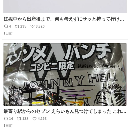
妊娠中から出産後まで、何も考えずにサッと持って行ける
ようなショルダーバッグが欲しいな〜と思っていたのだけ
4
235
3,820
返
リ
い
ど snidelでめちゃくちゃピッタリなものを見つけたので買
1日前
信
ポ
い
った！✨ スマホと小物とペットボトルが入るの最高すぎる
数
ス
ね
🥹 しかもスマホ入れ独立してるしファスナーない！地味に
ト
数
数
嬉しいやつ！！！
最寄り駅からのセブン えらいもん見つけてしまった これ売
ってくれへんかな… #浅井健一 #ポテチ #ロックの名盤
14
138
4,263
返
リ
い
1日前
信
ポ
い