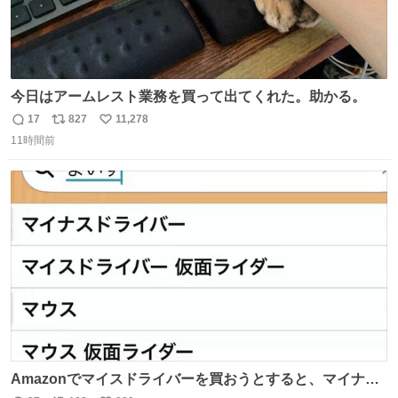
今日はアームレスト業務を買って出てくれた。助かる。
17
827
11,278
返
リ
い
11時間前
信
ポ
い
数
ス
ね
ト
数
数
Amazonでマイスドライバーを買おうとすると、マイナス