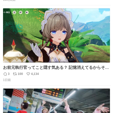
信
ポ
い
数
ス
ね
ト
数
数
お前元執行官ってこと隠す気ある？ 記憶消えてるからそん
な考えに至らないだろうけどさ…
3
100
4,134
返
リ
い
1日前
信
ポ
い
数
ス
ね
ト
数
数