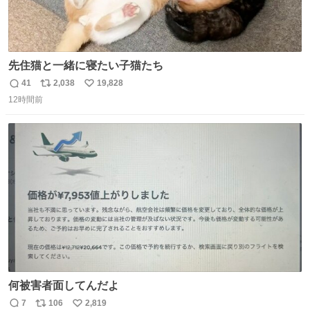
先住猫と一緒に寝たい子猫たち
41
2,038
19,828
返
リ
い
12時間前
信
ポ
い
数
ス
ね
ト
数
数
何被害者面してんだよ
7
106
2,819
返
リ
い