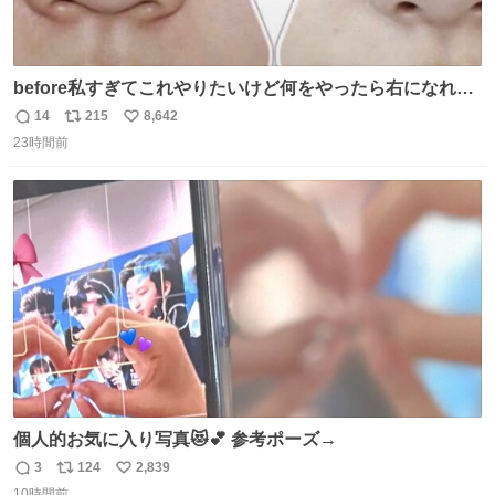
before私すぎてこれやりたいけど何をやったら右になれる
の
14
215
8,642
返
リ
い
23時間前
信
ポ
い
数
ス
ね
ト
数
数
個人的お気に入り写真😻💕 参考ポーズ→
3
124
2,839
返
リ
い
10時間前