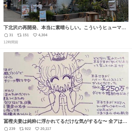
下北沢の再開発、本当に素晴らしい。こういうヒューマン
スケールの開発がいいんだよ。
31
151
4,304
返
リ
い
12時間前
信
ポ
い
数
ス
ね
ト
数
数
冨樫夫妻は純粋に浮かれてるだけな気がするな〜 全アはこ
こに自分の市場価値的なものを上乗せするので、 すっぴん
239
922
20,117
返
リ
い