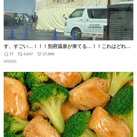
す、すごい…！！！別府温泉が来てる…！！これはどれぐ
らい待つんだろう…
77
4,047
27,966
返
リ
い
8時間前
信
ポ
い
数
ス
ね
ト
数
数