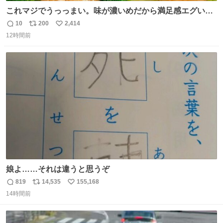
これマジでうっっまい。味が濃いめだから満足感エグいし
1週間で3キロ痩せた😭
10
200
2,414
返
リ
い
12時間前
信
ポ
い
数
ス
ね
ト
数
数
娘よ……それは違うと思うぞ
819
14,535
155,168
返
リ
い
14時間前
信
ポ
い
数
ス
ね
ト
数