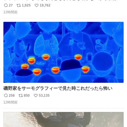
寺にある庭みたいになってる
27
1,925
19,762
返
リ
い
12時間前
信
ポ
い
数
ス
ね
ト
数
数
磯野家をサーモグラフィーで見た時これだったら怖い
256
850
53,135
返
リ
い
12時間前
信
ポ
い
数
ス
ね
ト
数
数