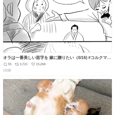
ト
数
数
オラは一番美しい苗字を 嫁に贈りたい（0/16) #コルクマン
ガ専科
55
3,721
15,266
返
リ
い
1日前
信
ポ
い
数
ス
ね
ト
数
数