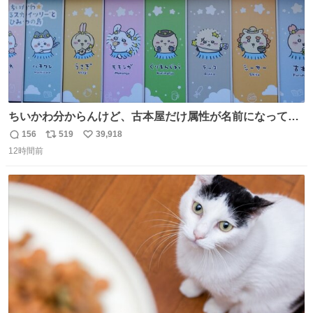
ちいかわ分からんけど、古本屋だけ属性が名前になってる
のはどういうこと？
156
519
39,918
返
リ
い
12時間前
信
ポ
い
数
ス
ね
ト
数
数