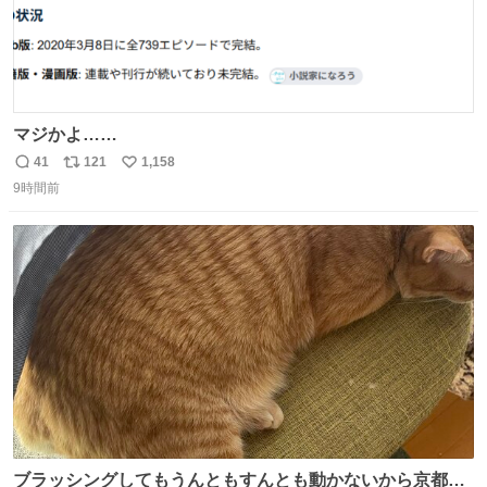
マジかよ……
41
121
1,158
返
リ
い
9時間前
信
ポ
い
数
ス
ね
ト
数
数
ブラッシングしてもうんともすんとも動かないから京都の