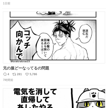
1日前
信
ポ
い
数
ス
ね
ト
数
数
兄の服どーなってるの問題
4
281
5,786
返
リ
い
7時間前
信
ポ
い
数
ス
ね
ト
数
数