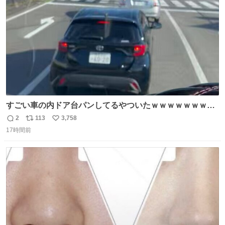
数
すごい車の内ドア台パンしてるやついたｗｗｗｗｗｗｗｗ
ｗｗｗｗｗｗ
2
113
3,758
返
リ
い
17時間前
信
ポ
い
数
ス
ね
ト
数
数