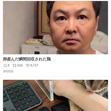
ト
数
数
卵産んだ瞬間回収された鶏
8
519
9,717
返
リ
い
9時間前
信
ポ
い
数
ス
ね
ト
数
数