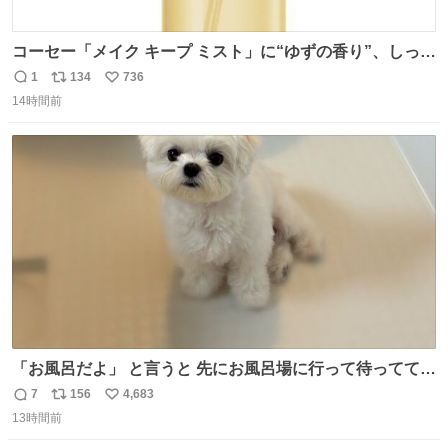
コーセー「メイク キープ ミスト」に“ゆずの香り”、しっと
りツヤ肌叶う保湿タイプ - fashion-press.net/news/148945
1
134
736
返
リ
い
14時間前
信
ポ
い
数
ス
ね
ト
数
数
「お風呂だよ」 と言うと 先にお風呂場に行って待っててく
れる 賢いライス
7
156
4,683
返
リ
い
13時間前
信
ポ
い
数
ス
ね