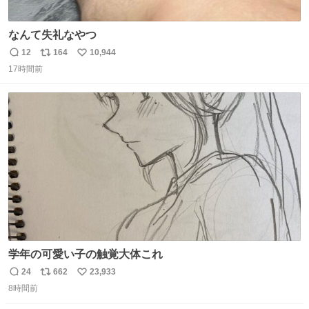
なんて失礼なやつ
12
164
10,944
返
リ
い
17時間前
信
ポ
い
数
ス
ね
ト
数
数
学年の可愛い子の触覚大体これ
24
662
23,933
返
リ
い
8時間前
信
ポ
い
数
ス
ね