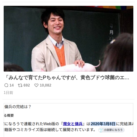
数
ス
ね
ト
数
数
「みんなで育てたPちゃんですが、黄色ブドウ球菌のエン
テロトキシン（耐熱性毒素）が検出されたので、議論する
14
692
10,082
返
リ
い
までもなく処分が決まりました」
1日前
信
ポ
い
数
ス
ね
ト
数
数