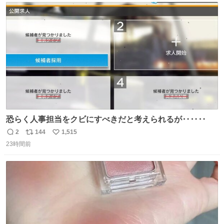
ト
数
数
恐らく人事担当をクビにすべきだと考えられるが‥‥‥
2
144
1,515
返
リ
い
23時間前
信
ポ
い
数
ス
ね
ト
数
数