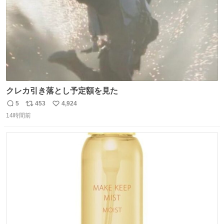
クレカ引き落とし予定額を見た
5
453
4,924
返
リ
い
14時間前
信
ポ
い
数
ス
ね
ト
数
数