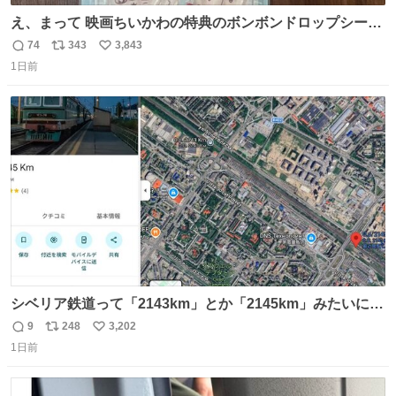
え、まって 映画ちいかわの特典のボンボンドロップシール
もうメルカリにでてるやん #ちいかわ
74
343
3,843
返
リ
い
1日前
信
ポ
い
数
ス
ね
ト
数
数
シベリア鉄道って「2143km」とか「2145km」みたいに、
モスクワからの距離名そのままの駅名があるんですね。
9
248
3,202
返
リ
い
1日前
信
ポ
い
数
ス
ね
ト
数