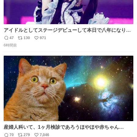
アイドルとしてステージデビューして本日で八年になりま
した。これからもここに居続けられますように❤︎
47
130
971
返
リ
い
6時間前
信
ポ
い
数
ス
ね
ト
数
数
産婦人科いて、1ヶ月検診であろうほやほや赤ちゃん👩‍🍼
と推定2,3歳の女の子👧🏻をワンオペで連れてるママがいる
70
279
7,046