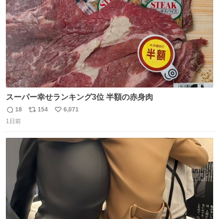
スーパー幸せランキング3位 半額の赤身肉
18
154
6,071
返
リ
い
1日前
信
ポ
い
数
ス
ね
ト
数
数