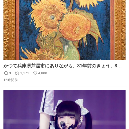
ト
数
数
かつて兵庫県芦屋市にありながら、81年前のきょう、8月6
日の阪神大空襲の折に残念ながら焼失した、 #ゴッホ の幻
9
1,171
4,088
返
リ
い
の「 #ヒマワリ 」。 当館は、東京都にある武者小路実篤記
15時間前
信
ポ
い
念館にご協力いただき、当時発行されたカラー印刷画集よ
数
ス
ね
り陶板で原寸大に再現し、2014年より展示しています。 #
ト
数
数
大塚国際美術館