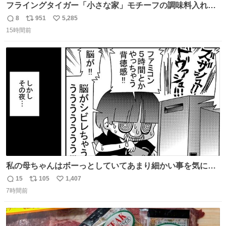
フライングタイガー「小さな家」モチーフの調味料入れ、
並べれば“デンマークの街並み”に ピンク・グリーン・テラ
8
951
5,285
返
リ
い
コッタの全9種 - fashion-press.net/news/149552
15時間前
信
ポ
い
数
ス
ね
ト
数
数
私の母ちゃんはボーっとしていてあまり細かい事を気にし
ません。優秀な人の多い現代の価値観から見ると、あまり
15
105
1,407
返
リ
い
優秀な母親ではないかもしれません。でも、だからこそ、
7時間前
信
ポ
い
私はそういう母親が大好きです。今も昔もすごくリラック
数
ス
ね
スします。「優秀」と「良い」は別なんですよね。 1/2
ト
数
数