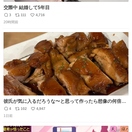
交際中 結婚して5年目
3
111
4,716
返
リ
い
20時間前
信
ポ
い
数
ス
ね
ト
数
数
彼氏が気に入るだろうな〜と思って作ったら想像の何倍も
美味しい美味しい言ってくれて嬉しい
4
102
4,947
返
リ
い
1日前
信
ポ
い
数
ス
ね
ト
数