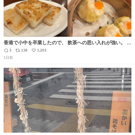
香港で小中を卒業したので、 飲茶への思い入れが強い。 常
に現地の味を探している。 横浜中華街まで行き、店を厳選
3
138
1,203
返
リ
い
すれば流石に出会えるけど、もっと近場で気軽に行ける店
1日前
信
ポ
い
はないか。 代々木にあった。 多少違うかなというのもあっ
数
ス
ね
たけど、 総合的には満足。
ト
数
数