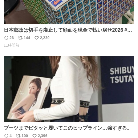
日本郵政は切手を廃止して額面を現金で払い戻せ2026 #日
本郵政 @JapanPostHD_PR
26
144
2,230
返
リ
い
11時間前
信
ポ
い
数
ス
ね
ト
数
数
ブーツまでピタッと履いてこのヒップライン…強すぎる。
4
100
2,396