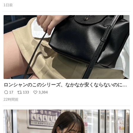
返
リ
い
1日前
信
ポ
い
数
ス
ね
ト
数
数
ロンシャンのこのシリーズ、なかなか安くならないのにセ
ール価格になってる🖤✨レザーなのが反則級にかわいい。
17
133
3,304
返
リ
い
持ってるだけでコーデが格上げされる。
22時間前
信
ポ
い
数
ス
ね
ト
数
数