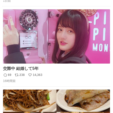
っぽく見えるってことよ。 令和の車の横に並べても違和感
1日前
信
ポ
い
ない平成18年式です。
数
ス
ね
ト
数
数
交際中 結婚して5年
69
238
14,363
返
リ
い
16時間前
信
ポ
い
数
ス
ね
ト
数
数