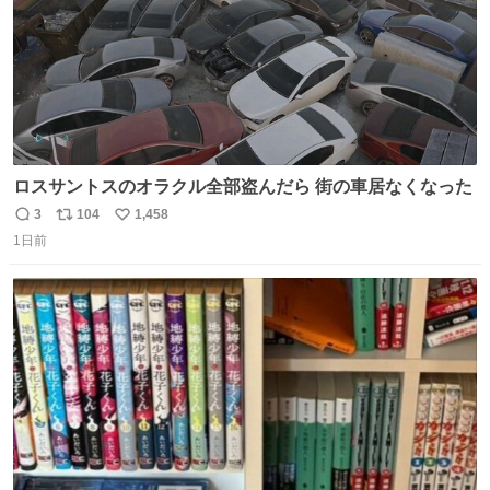
ロスサントスのオラクル全部盗んだら 街の車居なくなった
3
104
1,458
返
リ
い
1日前
信
ポ
い
数
ス
ね
ト
数
数