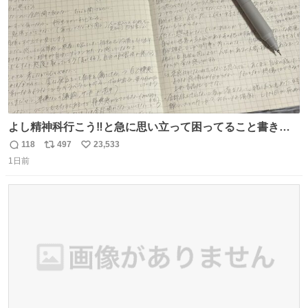
よし精神科行こう‼️と急に思い立って困ってること書き出
してたらペン止まらなくなってすごい勢いで埋まってワロ
118
497
23,533
返
リ
い
タ
1日前
信
ポ
い
数
ス
ね
ト
数
数