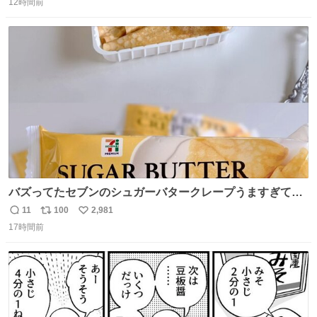
12時間前
信
ポ
い
数
ス
ね
ト
数
数
バズってたセブンのシュガーバタークレープうますぎて
7NOWで買い溜め🛒💭
11
100
2,981
返
リ
い
17時間前
信
ポ
い
数
ス
ね
ト
数
数