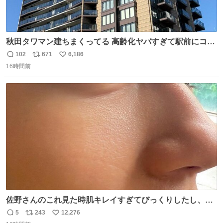
秋田タワマン建ちまくってる 高齢化ヤバすぎて駅前にコン
パクトシティつくって高齢者を住ませる考えらしい 病院も
102
671
6,186
返
リ
い
全部駅前にある
16時間前
信
ポ
い
数
ス
ね
ト
数
数
佐野さんのこれ見た時肌キレイすぎてびっくりしたし、や
はりアイドルって体型･肌管理すごすぎる
5
243
12,276
返
リ
い