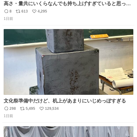
高さ・量共にいくらなんでも持ち上げすぎていると思って
撮影した写真
8
613
4,295
返
リ
い
1日前
信
ポ
い
数
ス
ね
ト
数
数
文化祭準備中だけど、机上があまりにいじめっぽすぎる
298
5,495
129,534
返
リ
い
1日前
信
ポ
い
数
ス
ね
ト
数