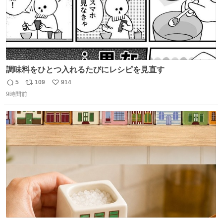
調味料をひとつ入れるたびにレシピを見直す
5
109
914
返
リ
い
9時間前
信
ポ
い
数
ス
ね
ト
数
数