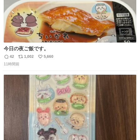
今日の夜ご飯です。
42
1,002
5,660
返
リ
い
11時間前
信
ポ
い
数
ス
ね
ト
数
数