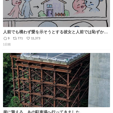
人前でも構わず愛を示そうとする彼女と人前では恥ずかし
いけど彼女を死ぬほど愛している彼氏 同士いませんか✋️
9
771
11,373
返
リ
い
1日前
信
ポ
い
数
ス
ね
ト
数
数
崖に聳える、あの駐車場へ行ってきました。