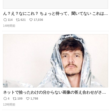
ん？え？なにこれ？ ちょっと待って、聞いてない これは販
売されているのもですか？
114
621
17,036
返
リ
い
14時間前
信
ポ
い
数
ス
ね
ト
数
数
ネットで拾ったわけの分からない画像の答え合わせがされ
ていくw
4
109
1,798
返
リ
い
12時間前
信
ポ
い