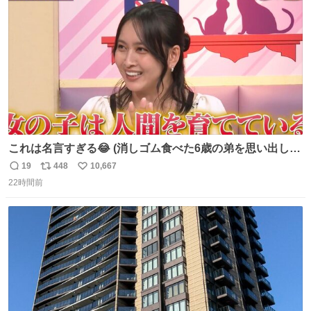
数
これは名言すぎる😂 (消しゴム食べた6歳の弟を思い出しな
がら)
19
448
10,667
返
リ
い
22時間前
信
ポ
い
数
ス
ね
ト
数
数