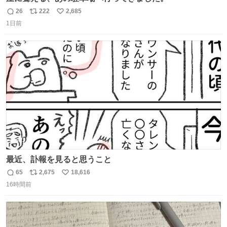
26
222
2,685
返
リ
い
1日前
信
ポ
い
数
ス
ね
ト
数
数
最近、訃報を見ると思うこと
65
2,675
18,616
返
リ
い
16時間前
信
ポ
い
数
ス
ね
ト
数
数