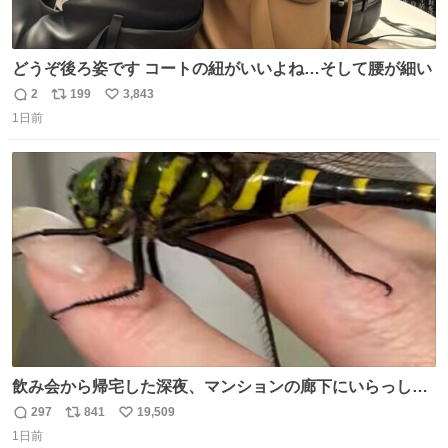
どうぞ後ろ姿です コートの紐がいいよね…そして腰が細い
2
199
3,843
返
リ
い
1日前
信
ポ
い
数
ス
ね
ト
数
数
飲み会から帰宅した深夜、マンションの廊下にいらっしゃ
ったオニヤンマ様 まさかこんな都会でお会いできるなんて
297
841
19,509
返
リ
い
思っておらず大興奮しております かっこよすぎる 指を差し
1日前
信
ポ
い