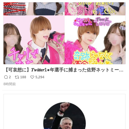
数
ス
ね
ト
数
数
【可哀想に】𝑻𝒘𝒊𝒕𝒕𝒆𝒓1●年選手に捕まった佐野ネットミーム
勇斗さんのコラボプリ
2
188
5,294
返
リ
い
8時間前
信
ポ
い
数
ス
ね
ト
数
数