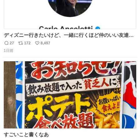
ディズニー行きたいけど、一緒に行くほど仲のいい友達が
居ない… ほんでこれ
27
172
8,497
返
リ
い
1日前
信
ポ
い
数
ス
ね
ト
数
数
すごいこと書くなあ