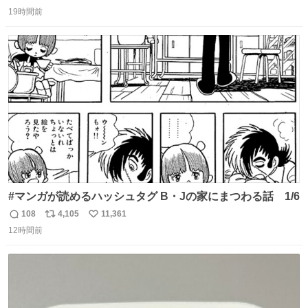
返
リ
い
のだけども 女の子ずっとママの側から離れない…⁉️ 手を繋
19時間前
信
ポ
い
がなくてもうろちょろしないしママが歩いたらピクミンみ
数
ス
ね
たいにﾄﾃﾄﾃついてってるし逃走しないし脱走しないし逃げ
ト
数
数
ないし走ら文字数
#マンガが読めるハッシュタグ B・Jの家にまつわる話 1/6
108
4,105
11,361
返
リ
い
12時間前
信
ポ
い
数
ス
ね
ト
数
数