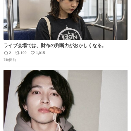
ライブ会場では、財布の判断力がおかしくなる。
2
199
1,015
返
リ
い
7時間前
信
ポ
い
数
ス
ね
ト
数
数