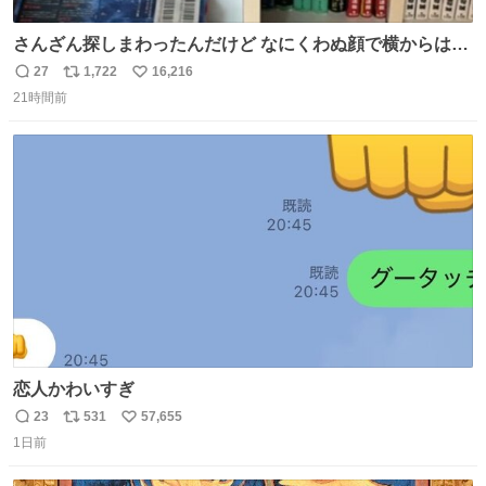
さんざん探しまわったんだけど なにくわぬ顔で横からはえ
てた
27
1,722
16,216
返
リ
い
21時間前
信
ポ
い
数
ス
ね
ト
数
数
恋人かわいすぎ
23
531
57,655
返
リ
い
1日前
信
ポ
い
数
ス
ね