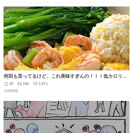
伸べると乗ってきてくれたのでひとまず一緒に帰宅しまし
数
ス
ね
たが、飛ばないということは弱っていらっしゃるのでしょ
ト
数
数
うか…素敵すぎる
何回も言ってるけど、これ美味すぎんの！！！低カロリー
で満足感エグいから一生食べてる😭
25
192
2,571
返
リ
い
15時間前
信
ポ
い
数
ス
ね
ト
数
数