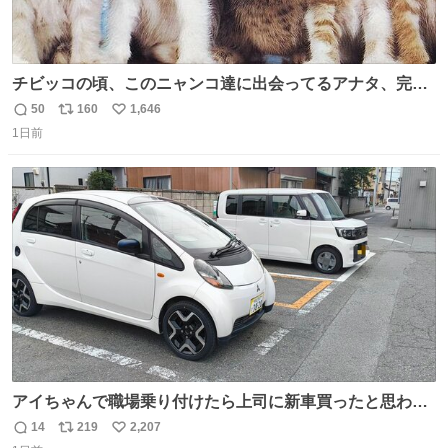
チビッコの頃、このニャンコ達に出会ってるアナタ、完全
なる同世代（笑） #70年代 #80年代 #昭和レトロ
50
160
1,646
返
リ
い
1日前
信
ポ
い
数
ス
ね
ト
数
数
アイちゃんで職場乗り付けたら上司に新車買ったと思われ
たの嬉しすぎる。 20年落ちの車もやりようによっては新車
14
219
2,207
返
リ
い