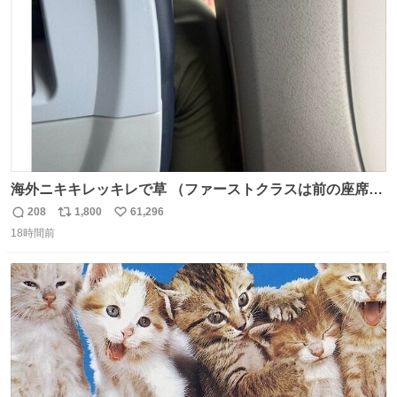
数
海外ニキキレッキレで草 （ファーストクラスは前の座席で
あるため）
208
1,800
61,296
返
リ
い
18時間前
信
ポ
い
数
ス
ね
ト
数
数