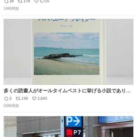
だった「ばぁばのじぃじ」
28
179
1,715
返
リ
い
news.livedoor.com/article/detail… 中島は明治時代の文
19時間前
信
ポ
い
豪・国木田独歩の玄孫だという。国木田との関係は「ばあ
数
ス
ね
ちゃんのじいちゃん」だとし、“歩”という名前も独歩から
ト
数
数
取られているとのこと。
多くの読書人がオールタイムベストに挙げる小説でありな
がら長いこと絶版になっていた本書、思い入れの深い小さ
2
138
1,043
返
リ
い
な版元さんからとても美しい装丁で復刊されました。い
20時間前
信
ポ
い
や〜素晴らしいですね。 パパ・ユーア クレイジー
数
ス
ね
rebelbooks.theshop.jp/items/153696070
ト
数
数