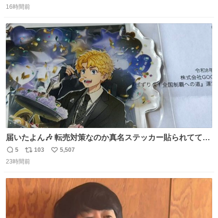
16時間前
信
ポ
い
数
ス
ね
ト
数
数
届いたよん🎶 転売対策なのか真名ステッカー貼られてて大
ウケです
5
103
5,507
返
リ
い
23時間前
信
ポ
い
数
ス
ね
ト
数
数