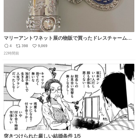
マリーアントワネット展の物販で買ったドレスチャームを
流行りのめじるしアクセサリーにして、リップにつけた
4
398
9,069
返
リ
い
り、同じく物販で購入したシュシュにつけたりしています
22時間前
信
ポ
い
💄💎
数
ス
ね
ト
数
数
突きつけられた厳しい結婚条件 1/5