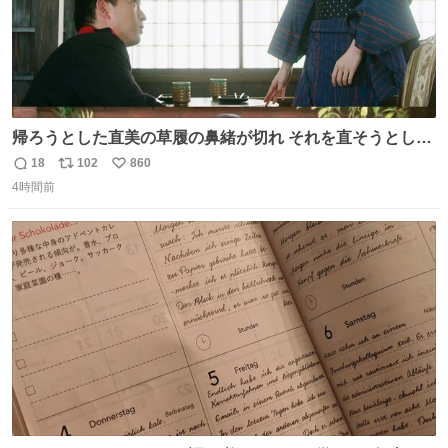
帰ろうとした直美の草履の鼻緒が切れ それを直そうとした
小川がさらに壊し…… 結果、直美をおんぶして送ることに
18
102
860
返
リ
い
なりました。 👇鼻緒はいつも恋のキューピッド？
4時間前
信
ポ
い
web.nhk/tv/an/kazekaor…［見逃し配信中］ #朝ドラ #風
数
ス
ね
薫る 上坂樹里 甲斐翔真
ト
数
数