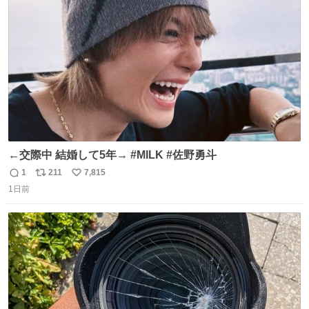
ト
数
数
←交際中 結婚して5年→ #MILK #佐野勇斗
1
211
7,815
返
リ
い
1日前
信
ポ
い
数
ス
ね
ト
数
数