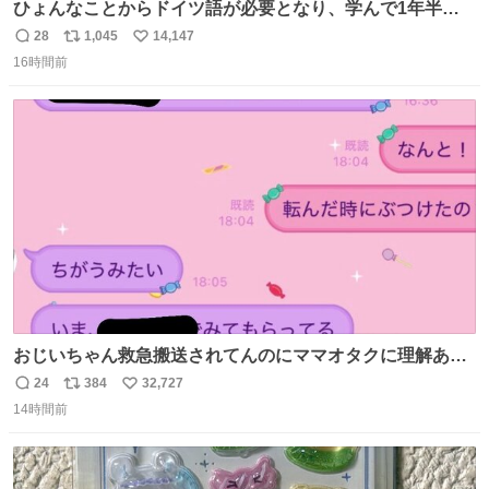
ひょんなことからドイツ語が必要となり、学んで1年半に
なる。 ちなみに最初の半年で『必携ドイツ文法総まとめ』
28
1,045
14,147
返
リ
い
と『重要単語4000』を数十周して丸暗記した。読み書きに
16時間前
信
ポ
い
困らなくなり、日記も8ヶ月続けて書ける量はこの通り。
数
ス
ね
Geminiの添削もエラーの指摘は激減し、上級の表現を教え
ト
数
数
てもらう今日この頃。
おじいちゃん救急搬送されてんのにママオタクに理解あっ
て不謹慎だけどウケる
24
384
32,727
返
リ
い
14時間前
信
ポ
い
数
ス
ね
ト
数
数