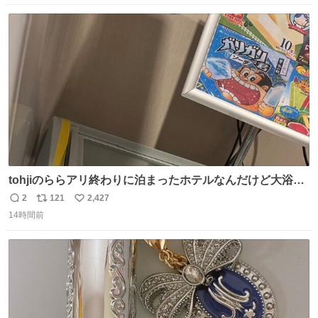
数
ス
ね
ト
数
数
tohjiのららアリ終わりに泊まったホテルなんだけど大浴場
にアイス置いてあって バニラがこれだった 粋な計らいあり
2
121
2,427
返
リ
い
がとう
14時間前
信
ポ
い
数
ス
ね
ト
数
数