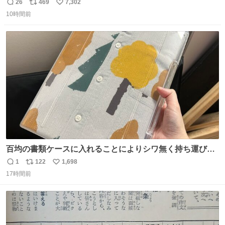
26
469
7,302
返
リ
い
10時間前
信
ポ
い
数
ス
ね
ト
数
数
百均の書類ケースに入れることによりシワ無く持ち運びに
成功 いつも劇場のアイロンをお借りしていた ㅤ だいぶ前に
1
122
1,698
返
リ
い
楽屋で誰かが入れているのを見て「真似しよう」と思った
17時間前
信
ポ
い
のを長らく忘れていた 誰だっけ
数
ス
ね
ト
数
数