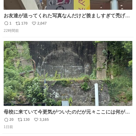
お友達が送ってくれた写真なんだけど羨ましすぎて禿げそ
う
1
170
2,047
返
リ
い
22時間前
信
ポ
い
数
ス
ね
ト
数
数
母校に来ていて今更気がついたのだが元々ここには何があ
ったのだろう…？_:(´ཀ`」 ∠):
20
130
3,165
返
リ
い
1日前
信
ポ
い
数
ス
ね