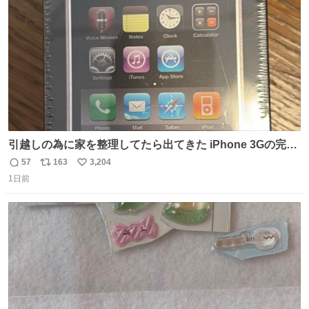
数
引越しの為に家を整理してたら出てきた iPhone 3Gの完全
未開封品 かなり前に楽天だかで買った多分未使用のデモ機
57
163
3,204
返
リ
い
で-が出るのだと思うんだよね ヤフオクで売れてない190万
1日前
信
ポ
い
があったけど初代じゃあるまいし流石にそこまではねぇ 日
数
ス
ね
本初のモデルではあるけど´д` ; #Apple #iPhone3G
ト
数
数