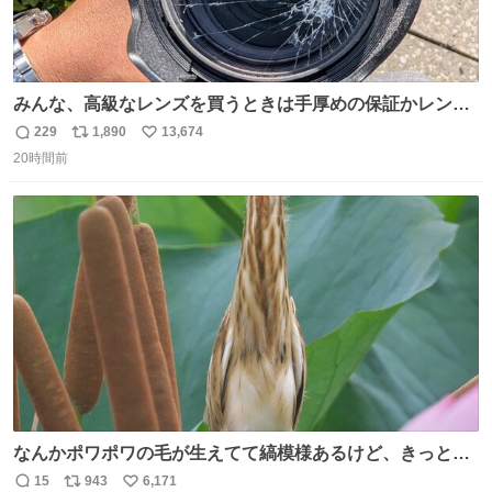
みんな、高級なレンズを買うときは手厚めの保証かレンズ
保護フィルターをちゃんと付けておくんだぞ、お兄さんと
229
1,890
13,674
返
リ
い
の約束だぞ…😭 涙で画面が見えない…
20時間前
信
ポ
い
数
ス
ね
ト
数
数
なんかポワポワの毛が生えてて縞模様あるけど、きっとガ
マの穂
15
943
6,171
返
リ
い