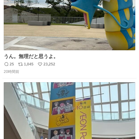
うん。無理だと思うよ。
25
1,045
23,252
返
リ
い
20時間前
信
ポ
い
数
ス
ね
ト
数
数