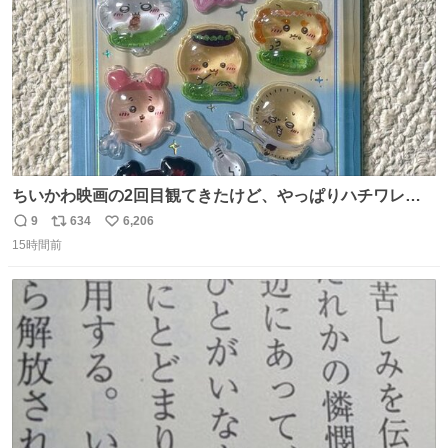
ちいかわ映画の2回目観てきたけど、やっぱりハチワレの
「ハモりすごいよッ…」に対するちいかわの「エ゛ッ!?(い
9
634
6,206
返
リ
い
まそんな場合じゃねぇだろお前よぉ)」が面白すぎる。
15時間前
信
ポ
い
数
ス
ね
ト
数
数