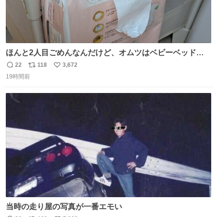
ほんと2人目ごめんなんだけど、オムツはベビーベッドにS
字フックで吊るしてる😂
22
118
3,672
返
リ
い
19時間前
信
ポ
い
数
ス
ね
ト
数
数
当時の走り屋の写真が一番エモい