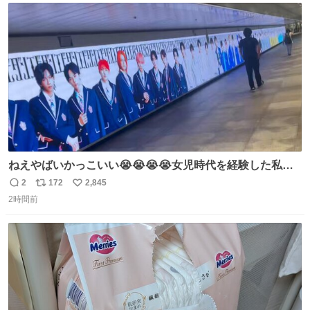
ト
数
数
ねえやばいかっこいい😭😭😭😭女児時代を経験した私に
ぶっ刺さりなんだが😭😭😭😭😭
2
172
2,845
返
リ
い
2時間前
信
ポ
い
数
ス
ね
ト
数
数