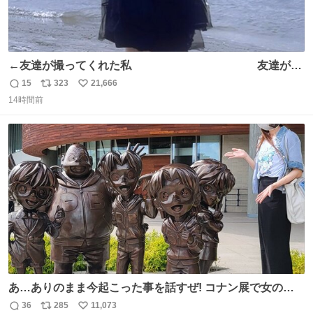
←友達が撮ってくれた私 友達が描
いてくれた私→
15
323
21,666
返
リ
い
14時間前
信
ポ
い
数
ス
ね
ト
数
数
あ…ありのまま今起こった事を話すぜ! コナン展で女の子
に 「千速さんですか！？」 と声をかけられた。 あぁ鞄の
36
285
11,073
返
リ
い