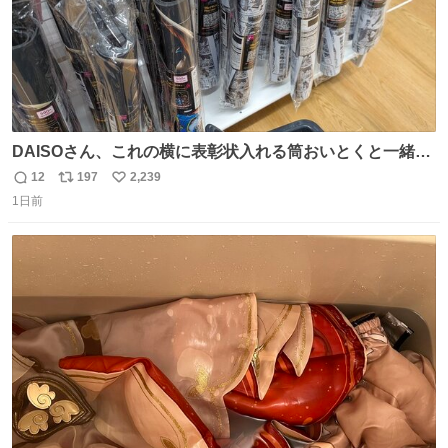
DAISOさん、これの横に表彰状入れる筒おいとくと一緒に
売れますのでご検討下さい
12
197
2,239
返
リ
い
1日前
信
ポ
い
数
ス
ね
ト
数
数