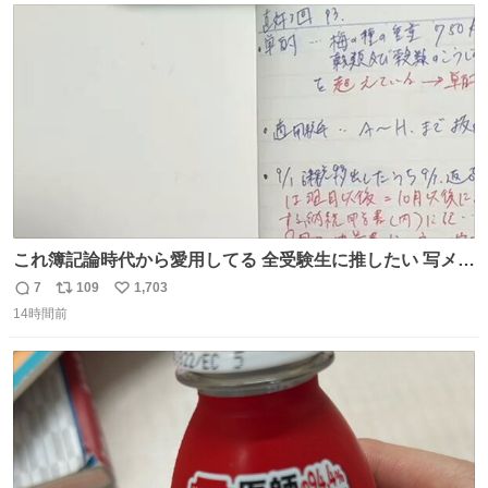
ト
数
数
これ簿記論時代から愛用してる 全受験生に推したい 写メし
たとこ、ピーーてレシートよりひと回り大きいサイズくら
7
109
1,703
返
リ
い
いで、シールで出てくるからペターって貼って間違ったと
14時間前
信
ポ
い
こメモメモして持ち歩いてるの 便利だから使って 回し者で
数
ス
ね
もPRでもないよ
ト
数
数