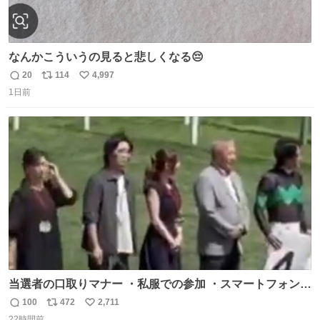
なんかこういうの見ると悲しくなる😔
20
114
4,997
返
リ
い
1日前
信
ポ
い
数
ス
ね
ト
数
数
当選者の口取りマナー ・私服での参加 ・スマートフォンで
の撮影 ・調教師へ自分から握手を求める行為 ・シャツをズ
100
472
2,711
返
リ
い
ボンにインしていない服装 ・ボディーバッグの着用 私も口
22時間前