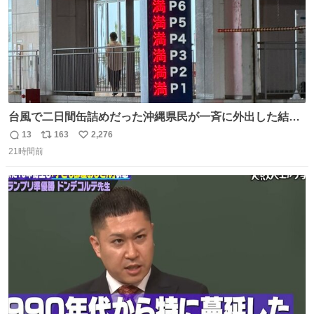
台風で二日間缶詰めだった沖縄県民が一斉に外出した結
果、パルコの駐車場フル満車🤣
13
163
2,276
返
リ
い
21時間前
信
ポ
い
数
ス
ね
ト
数
数