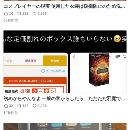
コスプレイヤーの現実 使用した衣装は破損防止のため洗濯
機に入れられないので、大体こんな感じで浸け置きした後
14
132
2,639
返
リ
い
に手洗い…
20時間前
信
ポ
い
数
ス
ね
ト
数
数
初めからやんなよ 一般の客からしたら、ただただ邪魔でし
かないのよ
32
189
1,296
返
リ
い
12時間前
信
ポ
い
数
ス
ね
ト
数