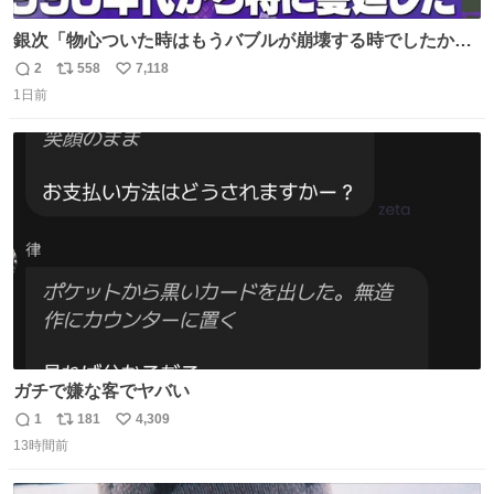
銀次「物心ついた時はもうバブルが崩壊する時でしたか
ら。不況の中に育ち、自分の好きなことをして、夢を叶え
2
558
7,118
返
リ
い
なさいと、いうふうに言われました。その1990年代から特
1日前
信
ポ
い
に蔓延しましたこの個人主義教育が生み出した化け物、そ
数
ス
ね
れが私 渡辺銀次でございます」
ト
数
数
youtu.be/QBDnUH0BFPQ
ガチで嫌な客でヤバい
1
181
4,309
返
リ
い
13時間前
信
ポ
い
数
ス
ね