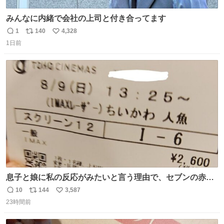
みんなに内緒で会社の上司と付き合ってます
1
140
4,328
返
リ
い
1日前
信
ポ
い
数
ス
ね
ト
数
数
息子と娘に私の反応がみたいと言う理由で、セブンの赤魚
の煮付けを食べさせられ、ちいかわの映画に連れてこられ
10
144
3,587
返
リ
い
ました 一体どういうことなんやで…
23時間前
信
ポ
い
数
ス
ね