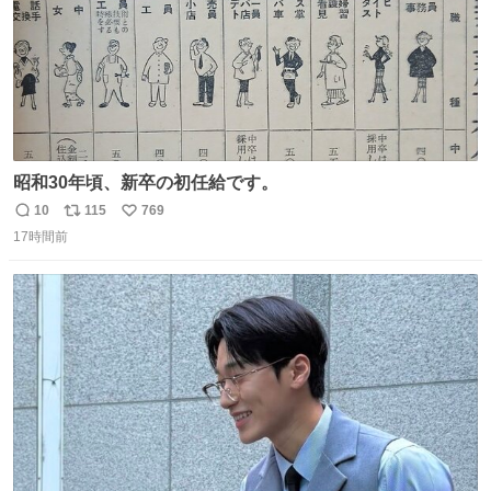
昭和30年頃、新卒の初任給です。
10
115
769
返
リ
い
17時間前
信
ポ
い
数
ス
ね
ト
数
数