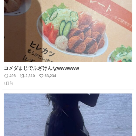
ト
数
数
コメダまじでふざけんなwwwwww
498
2,310
63,234
返
リ
い
1日前
信
ポ
い
数
ス
ね
ト
数
数