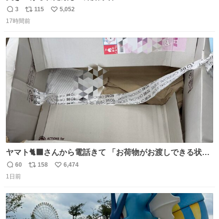
3
115
5,052
返
リ
い
17時間前
信
ポ
い
数
ス
ね
ト
数
数
ヤマト🐈‍⬛さんから電話きて 「お荷物がお渡しできる状況
でない程潰れてまして」って えっ😳 見に行くとこの状態
60
158
6,474
返
リ
い
😭 海渡ってくる時に潰れたっぽい 「一旦戻して新しいの
1日前
信
ポ
い
送ってもらいます」みたいに言ってたから 在庫ないし💦 っ
数
ス
ね
て事で中身無事だったから連れて帰って来た😅 壊れる物な
ト
数
数
くて良かった