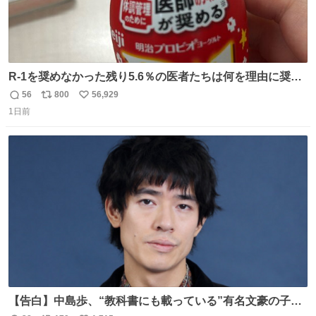
R-1を奨めなかった残り5.6％の医者たちは何を理由に奨め
なかったのかガチで気になってきてやばい勉強どころじゃ
56
800
56,929
返
リ
い
ない
1日前
信
ポ
い
数
ス
ね
ト
数
数
【告白】中島歩、“教科書にも載っている”有名文豪の子孫