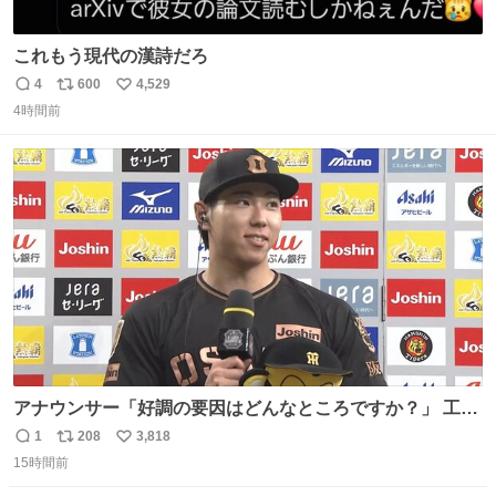
これもう現代の漢詩だろ
4
600
4,529
返
リ
い
4時間前
信
ポ
い
数
ス
ね
ト
数
数
アナウンサー「好調の要因はどんなところですか？」 工藤
「え〜、、、要因、、、」 阪神ファン「ﾌｧﾝﾉｵｶｹﾞｰ!」 工藤
1
208
3,818
返
リ
い
「ファンのおかげですっ！😎」 阪神ファンやっぱりオモロ
15時間前
信
ポ
い
すぎ笑
数
ス
ね