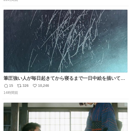
信
ポ
い
ドリに参加したいので、出禁になる前に繰り返し案内して
数
ス
ね
ほしい #DMMバヌーシ
ト
数
数
筆圧強い人が毎日起きてから寝るまで一日中絵を描いてる
とこうなる。 異常事態です。
15
326
10,246
返
リ
い
14時間前
信
ポ
い
数
ス
ね
ト
数
数