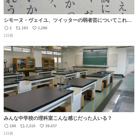
シモーヌ・ヴェイユ、ツイッターの弱者芸についてこれ以
上なく鋭く分析していて本当に凄い。俺辞めちゃうかもイ
2
183
1,286
返
リ
い
ンターネット。これ読み終わったら
1日前
信
ポ
い
数
ス
ね
ト
数
数
みんな中学校の理科室こんな感じだった人いる？
188
2,310
39,437
返
リ
い
1日前
信
ポ
い