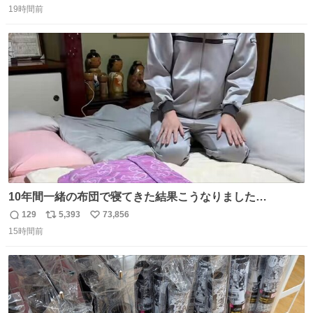
装飾かなと思ったら 「背も高いし見た目もすごく千速さん
19時間前
信
ポ
い
だと思いました！」 それでは聞いてください。 ＿人人人人
数
ス
ね
人＿ ＞今日は私服＜ ￣Y^Y^Y^Y^Y^￣ #白樹鳥取大阪コ
ト
数
数
ナン旅行2026
10年間一緒の布団で寝てきた結果こうなりました…
129
5,393
73,856
返
リ
い
15時間前
信
ポ
い
数
ス
ね
ト
数
数