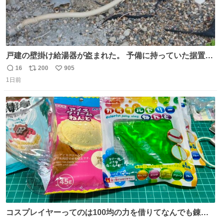
戸建の壁掛け給湯器が盗まれた。 予備に持っていた据置給
湯器があったのでガスやさんに設置してもらった。 工事費
16
200
905
返
リ
い
9万円。 痛い出費。 防犯カメラ設置した。 物騒な時代にな
1日前
信
ポ
い
ったな。 昔は給湯器盗むとか聞いたことなかったな。
数
ス
ね
ト
数
数
コスプレイヤーってのは100均の力を借りてなんでも錬成