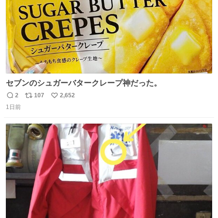
セブンのシュガーバタークレープ神だった。
2
107
2,652
返
リ
い
1日前
信
ポ
い
数
ス
ね
ト
数
数