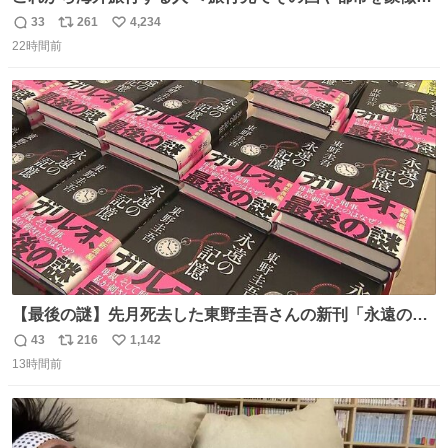
る マグネットを買って欲しい。 僕は交換留学してた1年間
33
261
4,234
返
リ
い
で20カ国回ったけど、旅行先で必ずマグネットを買い、今
22時間前
信
ポ
い
は家の冷蔵庫に貼ってる。 交換留学が終わって1年経つけ
数
ス
ね
どそれぞれのマグネットを見る度に旅の思い出が鮮明によ
ト
数
数
みがえります。
【最後の謎】先月死去した東野圭吾さんの新刊「永遠の記
憶」発売 代表作「ガリレオ」シリーズ最新作
43
216
1,142
返
リ
い
news.livedoor.com/article/detail… 68歳で亡くなった作家
13時間前
信
ポ
い
の東野圭吾さんの新刊が発売された。5日は発売されたば
数
ス
ね
かりの新刊も加わり、多くのファンが足を運んでいた。
ト
数
数