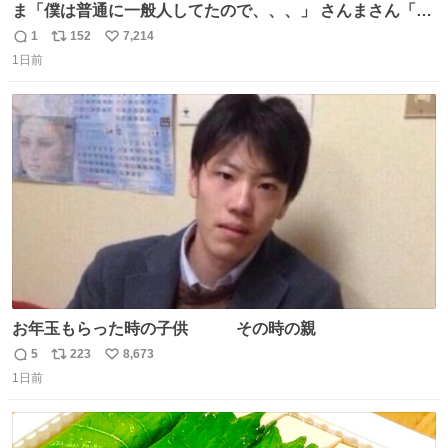
ま「僕は普通に一般人してたので、、、」 さんまさん「チ
ンパンジー⁉️」 しぬwwwwwwwwwwwwwwwwwwwww
1
152
7,214
返
リ
い
1日前
信
ポ
い
数
ス
ね
ト
数
数
お年玉もらった時の子供 その時の親
5
223
8,673
返
リ
い
1日前
信
ポ
い
数
ス
ね
ト
数
数