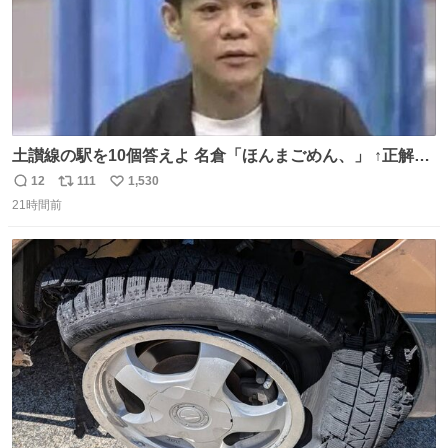
土讃線の駅を10個答えよ 名倉「ほんまごめん、」 ↑正解
（御免駅）
12
111
1,530
返
リ
い
21時間前
信
ポ
い
数
ス
ね
ト
数
数