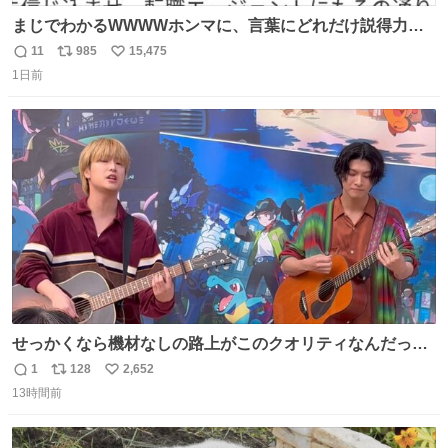
まじでわかるWWWWホンマに、言葉にどれだけ説得力を
持たせるかだし、自分でそれが本当だと信じないと相手も
11
985
15,475
返
リ
い
騙せられん 私なんか就活中に存在しない記憶作り出してた
1日前
信
ポ
い
WWWW
数
ス
ね
ト
数
数
せっかくなら機材なしの路上がこのクオリティなんだって
バレてくれないかな。 「ガラクタ」大好き！
1
128
2,652
返
リ
い
#Sakurashimeji
13時間前
信
ポ
い
数
ス
ね
ト
数