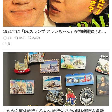
1981年に『Dr.スランプ アラレちゃん』が放映開始された
直後の鳥山明さんと、小山茉美さんです。
21
448
2,396
返
リ
い
1日前
信
ポ
い
数
ス
ね
ト
数
数
これから海外旅行する人へ 旅行先でその国や都市を象徴す