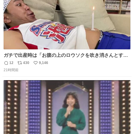
ガチで出産時は「お腹の上のロウソクを吹き消さんとする
サンシャイン池崎」だったし、お産後の股裂け状態でのト
12
430
9,146
返
リ
い
イレは「とにかく明るい安村の体勢」が1番楽
21時間前
信
ポ
い
数
ス
ね
ト
数
数