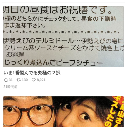
る筆者が、モモンガの名誉回復を試みようとする記事で
数
ス
ね
す。ちいかわ初心者向けです🖊
ト
数
数
いま1番悩んでる究極の２択
31
130
8,021
返
リ
い
21時間前
信
ポ
い
数
ス
ね
ト
数
数