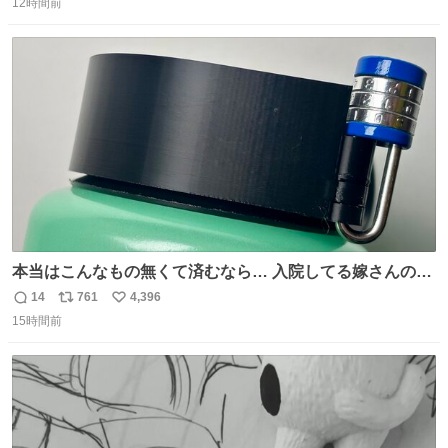
12時間前
信
ポ
い
数
ス
ね
ト
数
数
本当はこんなもの無くて済むなら… 入院してる嫁さんの病
棟、共同の冷蔵庫の中身を勝手に触る輩がおるのだけど、
14
761
4,396
返
リ
い
ナルゲンボトルの中身が減っている事案が起きたらしい。
15時間前
信
ポ
い
水に何か入れられても嫌なので3Dプリンタで 『鍵を開け
数
ス
ね
ないと蓋が回せないやつ』を作ったぞ…
ト
数
数