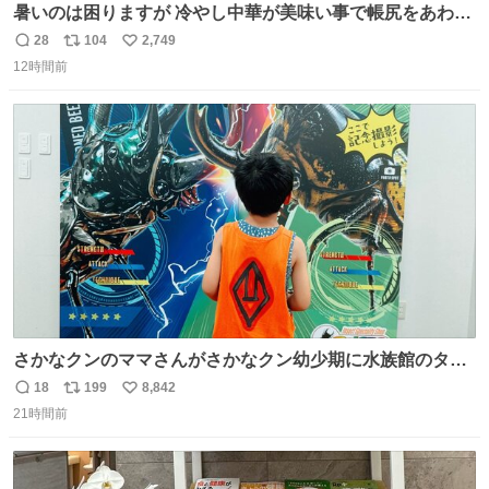
暑いのは困りますが 冷やし中華が美味い事で帳尻をあわせ
てます。
28
104
2,749
返
リ
い
12時間前
信
ポ
い
数
ス
ね
ト
数
数
さかなクンのママさんがさかなクン幼少期に水族館のタコ
水槽の前で1時間以上粘る彼に付き合ったらしいけれど、
18
199
8,842
返
リ
い
先日昆虫博でカブトムシを触り続ける息子に5時間付き合
21時間前
信
ポ
い
った私も将来誰か褒め称えて欲しい
数
ス
ね
ト
数