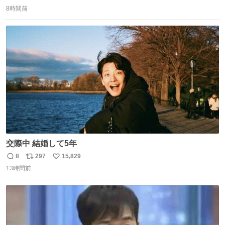
返
リ
い
させないように描かれてるんだよね。かなり徹底している
8時間前
信
ポ
い
印象。
数
ス
ね
ト
数
数
交際中 結婚して5年
8
297
15,829
返
リ
い
13時間前
信
ポ
い
数
ス
ね
ト
数
数