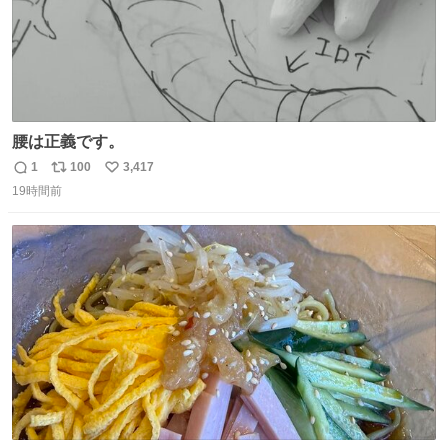
腰は正義です。
1
100
3,417
返
リ
い
19時間前
信
ポ
い
数
ス
ね
ト
数
数