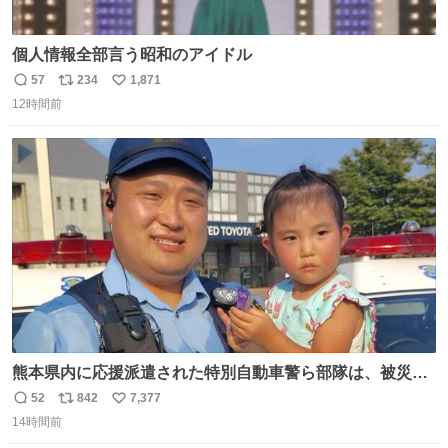
個人情報全部言う昭和のアイドル
57
234
1,871
返
リ
い
12時間前
信
ポ
い
数
ス
ね
ト
数
数
熊本県内に応援派遣された特別自動車警ら部隊は、被災場
所のみならず、避難所も回りながらパトロールを行ってい
52
842
7,377
返
リ
い
ます。写真は、京都府警察の特別自動車警ら部隊が、上益
14時間前
信
ポ
い
城郡御船町内で避難している方々と交流している様子で