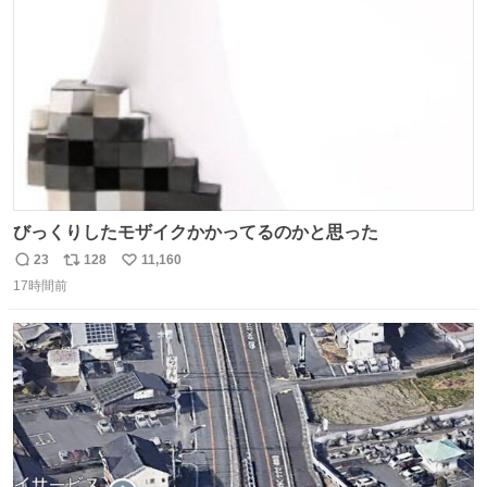
数
びっくりしたモザイクかかってるのかと思った
23
128
11,160
返
リ
い
17時間前
信
ポ
い
数
ス
ね
ト
数
数