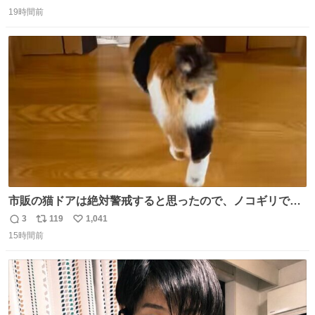
返
リ
い
か？ 九州の夏といえば、これ！ 地元の定番でも、旅先で出
19時間前
信
ポ
い
会ったお気に入りでも、ぜひ教えてください🍨
数
ス
ね
ト
数
数
市販の猫ドアは絶対警戒すると思ったので、ノコギリで無
理やりドアを切り取って作った、にゃんころ専用の猫のれ
3
119
1,041
返
リ
い
ん
15時間前
信
ポ
い
数
ス
ね
ト
数
数