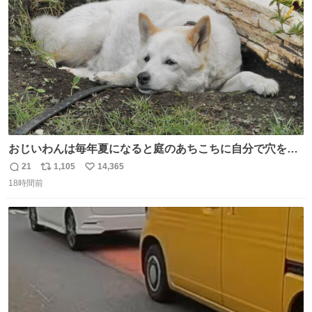
数
おじいわんは毎年夏になると庭のあちこちに自分で穴を掘
って涼んでた。 たまにうさぎ氏がちゃっかり中に入る事も
21
1,105
14,365
返
リ
い
あったが、退かさず怒らず保護者のようにただ見ていた。
18時間前
信
ポ
い
数
ス
ね
ト
数
数