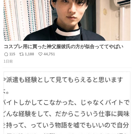
コスプレ用に買った神父服彼氏の方が似合っててやばい
115
1,188
44,751
返
リ
い
1日前
信
ポ
い
数
ス
ね
ト
数
数