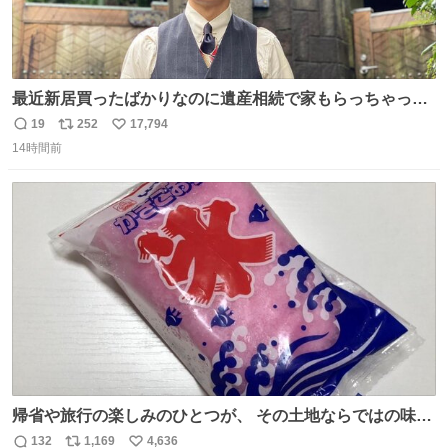
最近新居買ったばかりなのに遺産相続で家もらっちゃった
長男
19
252
17,794
返
リ
い
14時間前
信
ポ
い
数
ス
ね
ト
数
数
帰省や旅行の楽しみのひとつが、 その土地ならではの味。
この夏、みなさんのおすすめのご当地アイスはあります
132
1,169
4,636