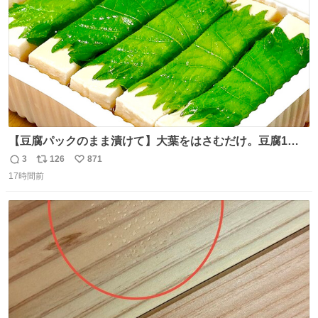
【豆腐パックのまま漬けて】大葉をはさむだけ。豆腐1
丁、秒でなくなる 豆腐に大葉をはさんで、めんつゆに漬け
3
126
871
返
リ
い
るだけ。冷蔵庫で置くだけで味がしみ込み、さっぱりなの
17時間前
信
ポ
い
に満足感のある一品に。火を使わず5分で仕込める、忙し
数
ス
ね
い日にもぴったりの大葉と豆腐の漬けレシピです。 詳しく
ト
数
数
はリプ欄を見てね👇