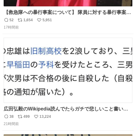
【救急隊への暴行事案について】 隊員に対する暴行事案
が、令和7年度の6件に対し、令和8年度は現在既に4件発生
52
1,654
5,951
返
リ
い
しています。 特に、この4日間で救急隊員に対する暴行事
17時間前
信
ポ
い
案が立て続けに2件発生しています。 このような行為に対
数
ス
ね
して隊員の安全を守るために、法的措置も辞さず毅然と対
ト
数
数
応していきます。
広田弘毅のWikipedia読んでたらガチで悲しいこと書いて
あって辛い
38
499
13,224
返
リ
い
21時間前
信
ポ
い
数
ス
ね