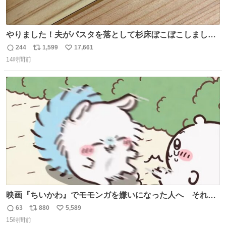
やりました！夫がパスタを落として杉床ぼこぼこしまし
た！よかったーーー！ファーストぼこぼこ自分じゃなく
244
1,599
17,661
返
リ
い
て！これで第二波いつでもいけます！！！✌️いやーほっと
14時間前
信
ポ
い
した！ 杉床を採用しようとしている方々へ忠告です。杉床
数
ス
ね
は乾燥パスタに負けます。豆腐くらいやわやわです。
ト
数
数
映画『ちいかわ』でモモンガを嫌いになった人へ それで
も愛される理由と可能性 kai-you.net/article/96186 『映画
63
880
5,589
返
リ
い
ちいかわ 人魚の島のひみつ』を3回観て、原作も追ってい
15時間前
信
ポ
い