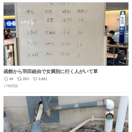
数
ス
ね
す。 #令和８年熊本地震 #京都府警察
ト
数
数
函館から羽田経由で女満別に行く人がいて草
49
303
3,861
返
リ
い
17時間前
信
ポ
い
数
ス
ね
ト
数
数