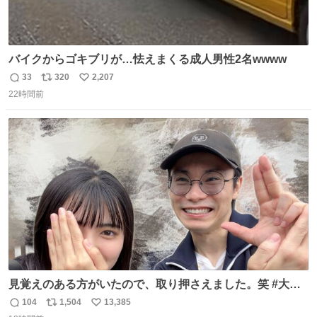
バイクからゴキブリが…怯えまくる成人男性2名wwww
33
320
2,207
返
リ
い
22時間前
信
ポ
い
数
ス
ね
ト
数
数
見覚えのある方がいたので、取り押さえました。笑 #大追
跡 #鈴木浩文 さん
104
1,504
13,385
返
リ
い