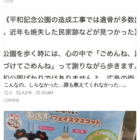
1日前
信
ポ
い
数
ス
ね
ト
数
数
こんなの、しらなかった…誰も教えてくれなかった…。
1
3,279
13,463
返
リ
い
12時間前
信
ポ
い
数
ス
ね
ト
数
数