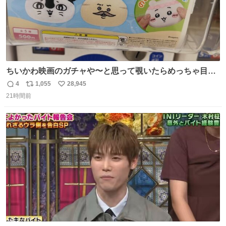
ちいかわ映画のガチャや〜と思って覗いたらめっちゃ目合
って気まずい
4
1,055
28,945
返
リ
い
21時間前
信
ポ
い
数
ス
ね
ト
数
数