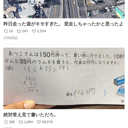
昨日走った道がキモすぎた。 逆走しちゃったかと思ったよ
18
247
2,554
返
リ
い
22時間前
信
ポ
い
数
ス
ね
ト
数
数
絶対答え見て書いただろ。
368
1,084
69,576
返
リ
い