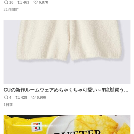
できるんですよねビフォーアフター
10
463
6,870
返
リ
い
21時間前
信
ポ
い
数
ス
ね
ト
数
数
GUの新作ルームウェアめちゃくちゃ可愛い～❣️絶対買うぞ
🪿🤍 9月下旬発売🪄
4
428
6,966
返
リ
い
1日前
信
ポ
い
数
ス
ね
ト
数
数