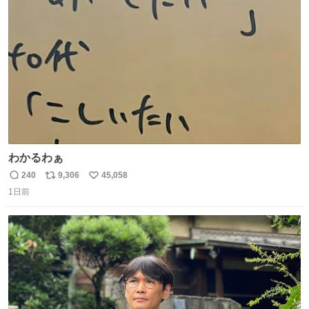
ト
数
数
わかるわぁ
240
9,306
45,058
返
リ
い
1日前
信
ポ
い
数
ス
ね
ト
数
数