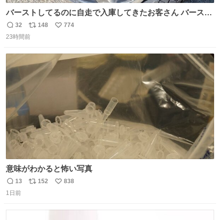
バーストしてるのに自走で入庫してきたお客さん バースト
したならその場で動かないで助け呼んで下さい😰 保険にロ
32
148
774
返
リ
い
ードサービス付いてて金銭負担も無いんですから これで走
23時間前
信
ポ
い
ると、壊さなくていい所まで壊しちゃいますから 実際、外
数
ス
ね
装ダメージ、ABSセンサ断線、ブレーキホースも傷入っち
ト
数
数
ゃってます…
意味がわかると怖い写真
13
152
838
返
リ
い
1日前
信
ポ
い
数
ス
ね
ト
数