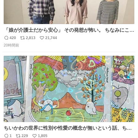
「娘が介護士だから安心」 その発想が怖い。 ちなみにこの
ポスターは、介護職の求人や転職支援をしている会社のポ
420
2,813
21,744
返
リ
い
スターらしい。
20時間前
信
ポ
い
数
ス
ね
ト
数
数
ちいかわの世界に性別や性愛の概念が無いという話、ちい
かわタロットでも恋人・女帝・女教皇あたりは性別を意識
1
229
1,805