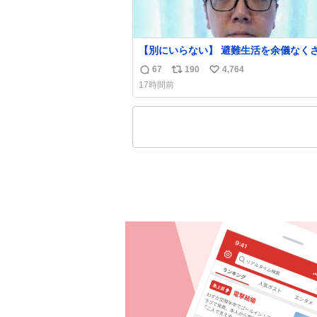
【別にいらない】 避難生活を余儀なくされて
いる子どもたちのためにヒカキンボック
67
190
4,764
返
リ
い
1000個を寄付させていただきました
17時間前
信
ポ
い
数
ス
ね
ト
数
数