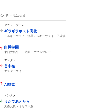
レンド
8:15
更新
アニメ・ゲーム
ギラギラホスト高校
ミルキーウェイ
流星ミルキーウェイ
不破湊
白樺学園
東日大昌平
二遊間
ダブルプレー
東日本国際大昌平
アライバ
入ケ町
グラブトス
ビデオ検証
2年生
エンタメ
スーパープレー
ゲッツー
高校野球
畠中祐
エスケーエイト
ライブありがとうございました
キャラクター
インスタライブ
AI疑惑
エンタメ
うたであえたら
大森元貴
ミセス大森