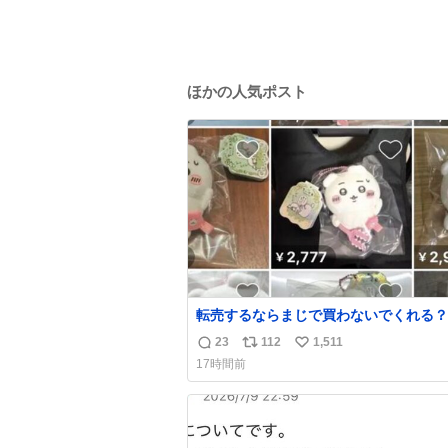
ほかの人気ポスト
転売するならまじで買わないでくれる？
23
112
1,511
返
リ
い
17時間前
信
ポ
い
数
ス
ね
ト
数
数