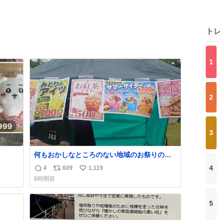
ト
1
2
3
何もおかしなところのない地域のお祭りの屋
台。あとなんか割と聞き馴染みのあるBGMが
4
4
609
1,119
返
リ
い
流れてます #関広見まつり #関広見まつり
6時間前
2026
信
ポ
い
数
ス
ね
5
ト
数
数