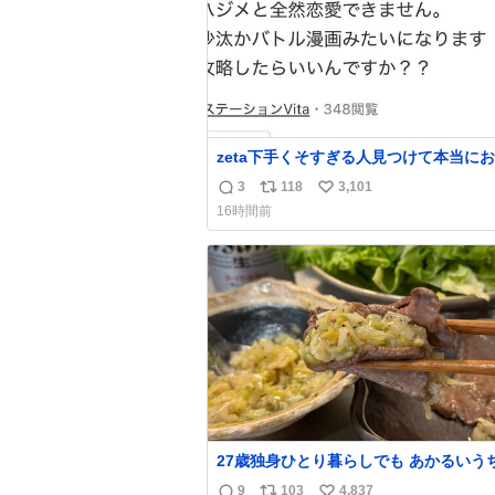
zeta下手くそすぎる人見つけて本当に
い
3
118
3,101
返
リ
い
16時間前
信
ポ
い
数
ス
ね
ト
数
数
27歳独身ひとり暮らしでも あかるいう
呑みながらキッチンでひとり焼肉できて
9
103
4,837