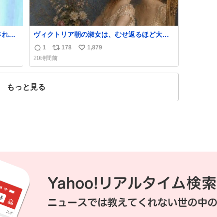
ヴィクトリア朝の淑女は、むせ返るほど大量
ス
の香水を身につけるものではないとされてい
1
178
1,879
返
リ
い
た。それでも香水は、髪や肌の手入れと同じ
20時間前
くらい、ヴィクトリア朝の女性達の美容習慣
信
ポ
い
に欠かせないものだった。 当時の香水は、現
数
ス
ね
在私たちが知る香水よりも単純な組成で、そ
ト
数
もっと見る
の大部分は薔薇、菫、ベルガモット、
数