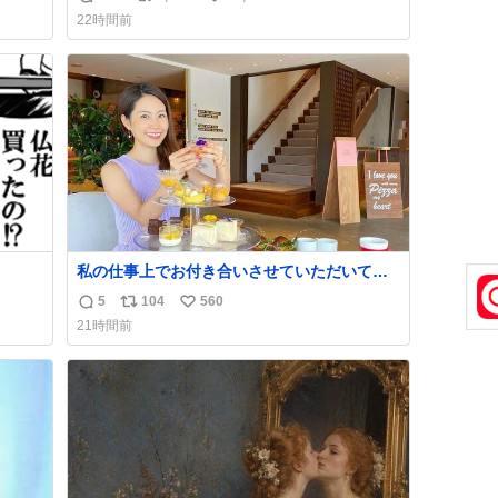
返
リ
い
22時間前
信
ポ
い
数
ス
ね
ト
数
数
私の仕事上でお付き合いさせていただいてい
る富裕層の社長さん達は、こんな事しない。
5
104
560
返
リ
い
こんな自慢は一切しないし、なんなら表に出
21時間前
てこない。 自分に自信がない半端モンはブラ
信
ポ
い
ンドで自分を飾りキラキラ自慢をする。 #折
数
ス
ね
田楓 #merchu
ト
数
数