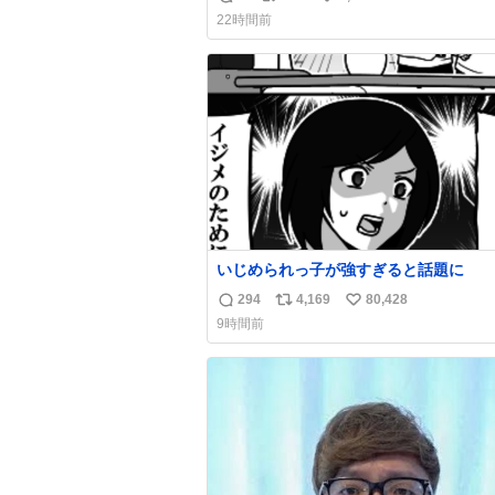
返
リ
い
わせだもん՞ o̴̶̷̥ ̫ o̴̶̷̥ ՞
22時間前
信
ポ
い
数
ス
ね
ト
数
数
いじめられっ子が強すぎると話題に
294
4,169
80,428
返
リ
い
9時間前
信
ポ
い
数
ス
ね
ト
数
数