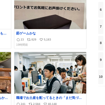
6
7
おもろ
罰ゲームかな
23
829
5,183
返
リ
い
8
19時間前
信
ポ
い
数
ス
ね
ト
数
9
数
10
ちから
職場でお土産を配ってるときの「まだ気づい
しあ
てませんよ」的な演技が毎回シンドい。
241
2,584
40,148