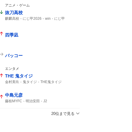
アニメ・ゲーム
抜刀高校
麒麟高校
にじ甲2026
win
にじ甲
四季凪
バッコー
エンタメ
THE 鬼タイジ
金村美玖
鬼タイジ
THE鬼タイジ
中島元彦
藤枝MYFC
明治安田
J2
20位まで見る