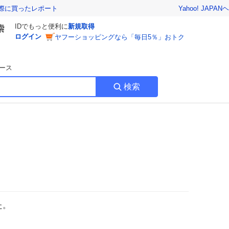
Yahoo! JAPAN
ヘ
実際に買ったレポート
IDでもっと便利に
新規取得
ログイン
ヤフーショッピングなら「毎日5％」おトク
ース
検索
た。