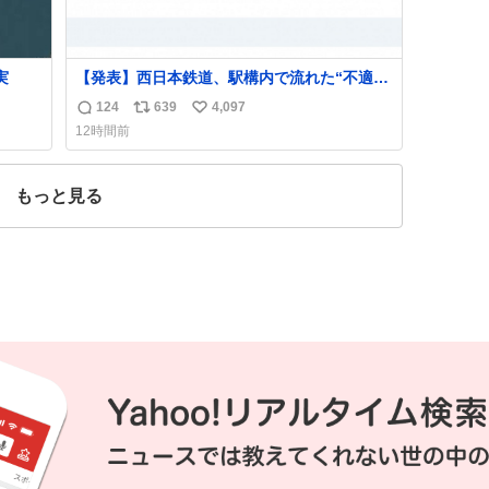
実
【発表】西日本鉄道、駅構内で流れた“不適切
音声”に声明「被害届も検討」
124
639
4,097
返
リ
い
news.livedoor.com/article/detail… 4日に西
12時間前
鉄福岡（天神）駅および薬院駅で発生した駅
信
ポ
い
構内放送事案について声明を公表した。「第
数
ス
ね
三者によって駅構内放送設備に外部から不正
ト
数
もっと見る
に音声が流された可能性も含めて確認を実
数
施」と説明した。