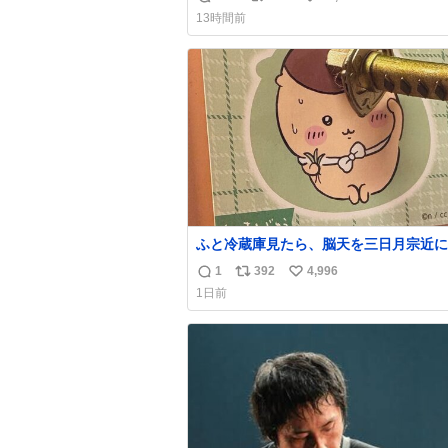
返
リ
い
13時間前
信
ポ
い
数
ス
ね
ト
数
数
ふと冷蔵庫見たら、脳天を三日月宗近に
刺されてるくりまんじゅうパイセンが
1
392
4,996
返
リ
い
1日前
信
ポ
い
数
ス
ね
ト
数
数