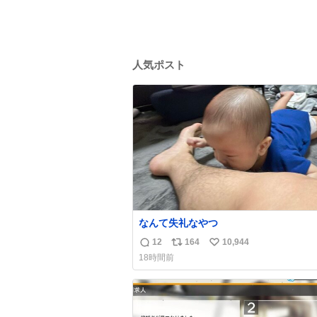
人気ポスト
なんて失礼なやつ
12
164
10,944
返
リ
い
18時間前
信
ポ
い
数
ス
ね
ト
数
数