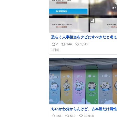
恐らく人事担当をクビにすべきだと考え
るが‥‥‥
2
144
1,515
返
リ
い
1日前
信
ポ
い
数
ス
ね
ト
数
数
ちいかわ分からんけど、古本屋だけ属性
前になってるのはどういうこと？
156
519
39,918