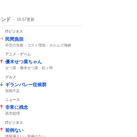
レンド
16:57
更新
ITビジネス
民間負担
外交の失敗
コスト増加
ホルムズ海峡
アニメ・ゲーム
優木せつ菜ちゃん
せつ菜
優木せつ菜
虹ヶ咲
グルメ
ギランバレー症候群
加熱不足
ニュース
非常に残念
高市総理
ITビジネス
前例ない
情報漏えい
前例のない