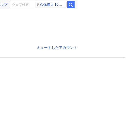
ルプ
久保優太 10代女性
ミュートしたアカウント