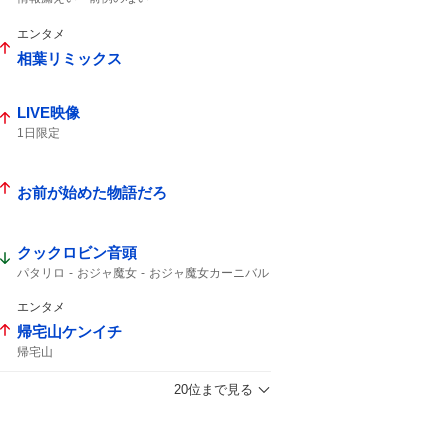
エンタメ
相葉リミックス
LIVE映像
1日限定
お前が始めた物語だろ
クックロビン音頭
パタリロ
おジャ魔女
おジャ魔女カーニバル
カーニバル
エンタメ
帰宅山ケンイチ
帰宅山
20位まで見る