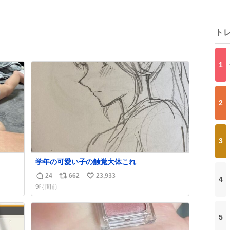
ト
1
2
3
学年の可愛い子の触覚大体これ
24
662
23,933
4
返
リ
い
9時間前
信
ポ
い
数
ス
ね
ト
数
5
数