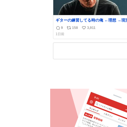
ギターの練習してる時の俺 ←理想 →現
9
158
3,911
返
リ
い
1日前
信
ポ
い
数
ス
ね
ト
数
数