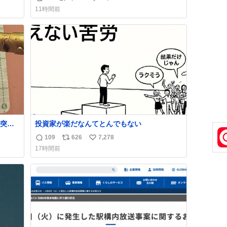
返
リ
い
11時間前
信
ポ
い
数
ス
ね
ト
数
数
突き
投資家が楽だなんてとんでもない
109
626
7,278
返
リ
い
17時間前
信
ポ
い
数
ス
ね
ト
数
数