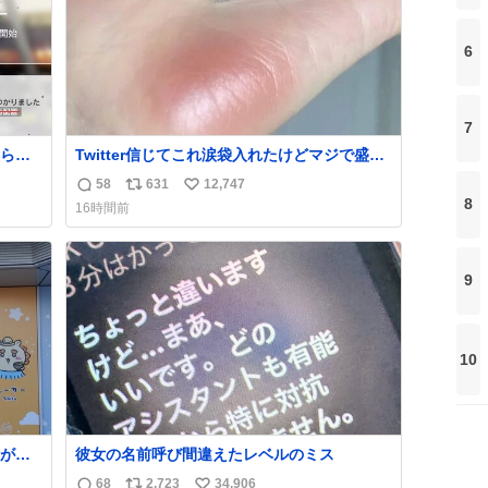
6
7
られ
Twitter信じてこれ涙袋入れたけどマジで盛れ
た…ありがとう…
58
631
12,747
返
リ
い
8
16時間前
信
ポ
い
数
ス
ね
ト
数
9
数
10
が名
彼女の名前呼び間違えたレベルのミス
68
2,723
34,906