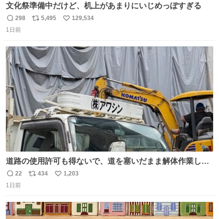
文化祭準備中だけど、机上があまりにいじめっぽすぎる
298
5,495
129,534
返
リ
い
1日前
信
ポ
い
数
ス
ね
ト
数
数
道路の使用許可も得ないで、道を塞いだまま解体作業して
る。 写真を撮ろうとしたら「勝手に写真撮るな馬鹿野郎」
22
434
1,203
返
リ
い
と罵倒されるなど。
1日前
信
ポ
い
数
ス
ね
ト
数