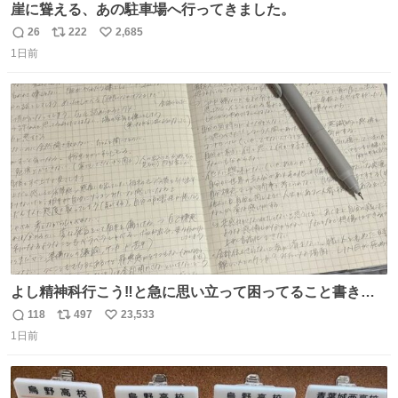
崖に聳える、あの駐車場へ行ってきました。
26
222
2,685
返
リ
い
1日前
信
ポ
い
数
ス
ね
ト
数
数
よし精神科行こう‼️と急に思い立って困ってること書き出
してたらペン止まらなくなってすごい勢いで埋まってワロ
118
497
23,533
返
リ
い
タ
1日前
信
ポ
い
数
ス
ね
ト
数
数