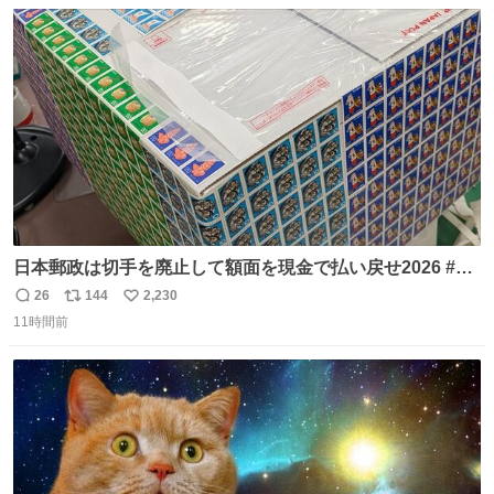
数
ス
ね
り陶板で原寸大に再現し、2014年より展示しています。 #
ト
数
数
大塚国際美術館
日本郵政は切手を廃止して額面を現金で払い戻せ2026 #日
本郵政 @JapanPostHD_PR
26
144
2,230
返
リ
い
11時間前
信
ポ
い
数
ス
ね
ト
数
数