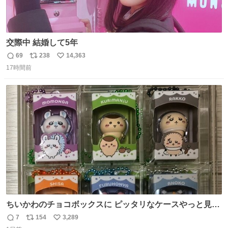
交際中 結婚して5年
69
238
14,363
返
リ
い
17時間前
信
ポ
い
数
ス
ね
ト
数
数
ちいかわのチョコボックスに ピッタリなケースやっと見つ
かった😭
7
154
3,289
返
リ
い