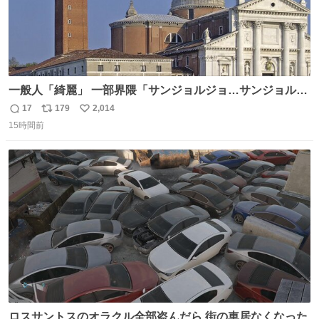
一般人「綺麗」 一部界隈「サンジョルジョ…サンジョルジ
ョマ…ジョルノジョバァーナ！！』
17
179
2,014
返
リ
い
15時間前
信
ポ
い
数
ス
ね
ト
数
数
ロスサントスのオラクル全部盗んだら 街の車居なくなった