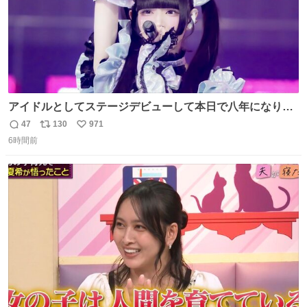
アイドルとしてステージデビューして本日で八年になりま
した。これからもここに居続けられますように❤︎
47
130
971
返
リ
い
6時間前
信
ポ
い
数
ス
ね
ト
数
数