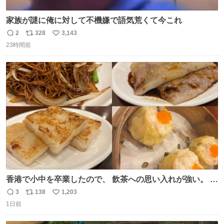
家族が謎に俺に対して不機嫌で語気荒くて今これ
2
328
3,143
返
リ
い
23時間前
信
ポ
い
数
ス
ね
ト
数
数
香港で小中を卒業したので、 飲茶への思い入れが強い。 常
に現地の味を探している。 横浜中華街まで行き、店を厳選
3
138
1,203
返
リ
い
すれば流石に出会えるけど、もっと近場で気軽に行ける店
1日前
信
ポ
い
はないか。 代々木にあった。 多少違うかなというのもあっ
数
ス
ね