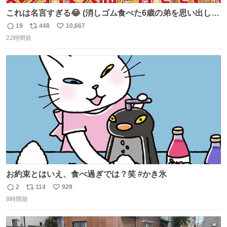
これは名言すぎる😂 (消しゴム食べた6歳の弟を思い出しな
がら)
19
448
10,667
返
リ
い
22時間前
信
ポ
い
数
ス
ね
ト
数
数
お約束とはいえ、食べ過ぎでは？笑 #かき氷
2
114
929
返
リ
い
8時間前
信
ポ
い
数
ス
ね
ト
数