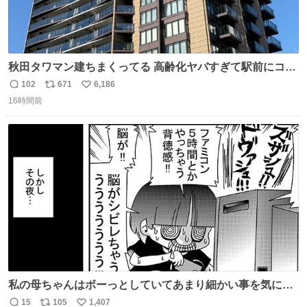
秋田タワマン建ちまくってる 高齢化ヤバすぎて駅前にコン
パクトシティつくって高齢者を住ませる考えらしい 病院も
102
671
6,186
返
リ
い
全部駅前にある
16時間前
信
ポ
い
数
ス
ね
ト
数
数
私の母ちゃんはボーっとしていてあまり細かい事を気にし
ません。優秀な人の多い現代の価値観から見ると、あまり
15
105
1,407