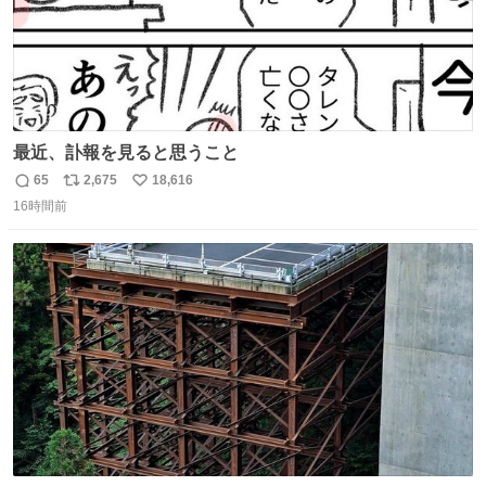
最近、訃報を見ると思うこと
65
2,675
18,616
返
リ
い
16時間前
信
ポ
い
数
ス
ね
ト
数
数