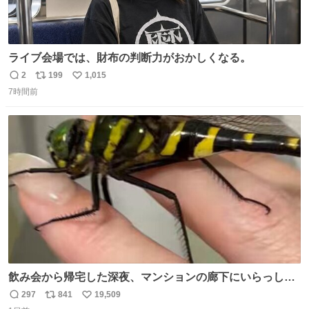
ライブ会場では、財布の判断力がおかしくなる。
2
199
1,015
返
リ
い
7時間前
信
ポ
い
数
ス
ね
ト
数
数
飲み会から帰宅した深夜、マンションの廊下にいらっしゃ
ったオニヤンマ様 まさかこんな都会でお会いできるなんて
297
841
19,509
返
リ
い