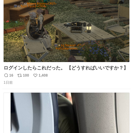
たけど、 総合的には満足。
ト
数
数
ログインしたらこれだった。 【どうすればいいですか？】
16
100
1,408
返
リ
い
1日前
信
ポ
い
数
ス
ね
ト
数
数