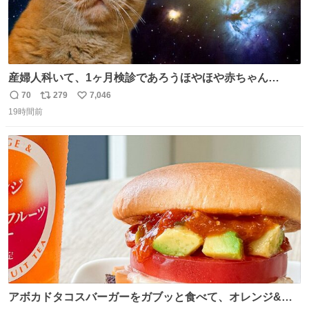
産婦人科いて、1ヶ月検診であろうほやほや赤ちゃん👩‍🍼
と推定2,3歳の女の子👧🏻をワンオペで連れてるママがいる
70
279
7,046
返
リ
い
のだけども 女の子ずっとママの側から離れない…⁉️ 手を繋
19時間前
信
ポ
い
がなくてもうろちょろしないしママが歩いたらピクミンみ
数
ス
ね
たいにﾄﾃﾄﾃついてってるし逃走しないし脱走しないし逃げ
ト
数
数
ないし走ら文字数
アボカドタコスバーガーをガブッと食べて、オレンジ&パ