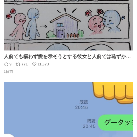
人前でも構わず愛を示そうとする彼女と人前では恥ずかし
いけど彼女を死ぬほど愛している彼氏 同士いませんか✋️
9
771
11,373
返
リ
い
1日前
信
ポ
い
数
ス
ね
ト
数
数