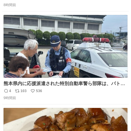
返
リ
い
優秀な母親ではないかもしれません。でも、だからこそ、
8時間前
信
ポ
い
私はそういう母親が大好きです。今も昔もすごくリラック
数
ス
ね
スします。「優秀」と「良い」は別なんですよね。 1/2
ト
数
数
熊本県内に応援派遣された特別自動車警ら部隊は、パトロ
ールを通じて車中泊者への声掛けも行っています。写真
4
103
536
返
リ
い
は、福岡県警察の特別自動車警ら部隊が八代警察署管内の
9時間前
信
ポ
い
車中泊者に対して、熱中症について注意喚起する様子で
数
ス
ね
す。こまめな水分・塩分補給を行ってください。 #令和８
ト
数
数
年熊本地震 #福岡県警察