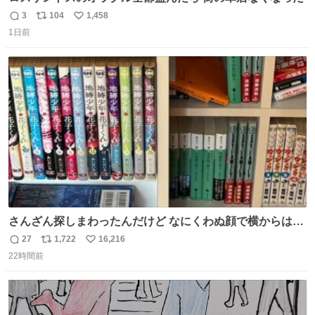
3
104
1,458
返
リ
い
1日前
信
ポ
い
数
ス
ね
ト
数
数
さんざん探しまわったんだけど なにくわぬ顔で横からはえ
てた
27
1,722
16,216
返
リ
い
22時間前
信
ポ
い
数
ス
ね
ト
数
数