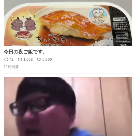
今日の夜ご飯です。
42
1,002
5,660
返
リ
い
11時間前
信
ポ
い
数
ス
ね
ト
数
数