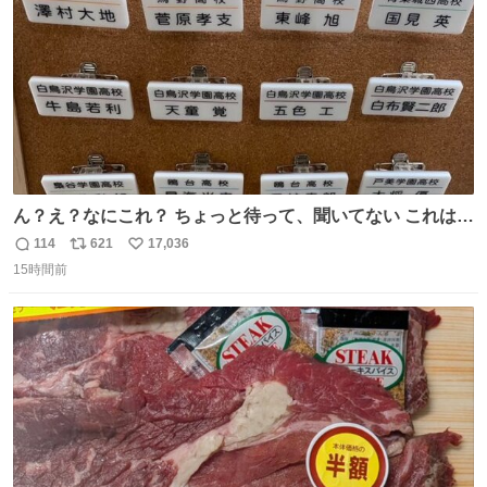
ん？え？なにこれ？ ちょっと待って、聞いてない これは販
売されているのもですか？
114
621
17,036
返
リ
い
15時間前
信
ポ
い
数
ス
ね
ト
数
数