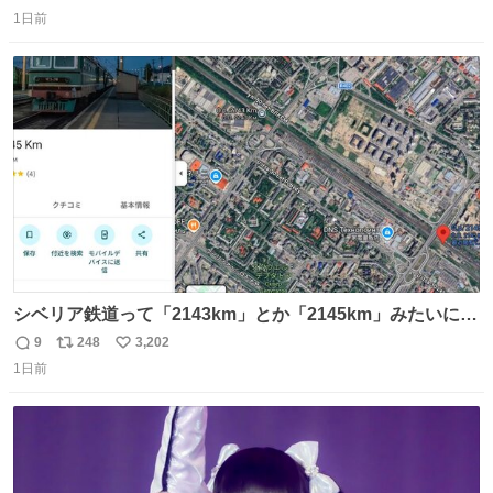
返
リ
い
1日前
信
ポ
い
数
ス
ね
ト
数
数
シベリア鉄道って「2143km」とか「2145km」みたいに、
モスクワからの距離名そのままの駅名があるんですね。
9
248
3,202
返
リ
い
1日前
信
ポ
い
数
ス
ね
ト
数
数