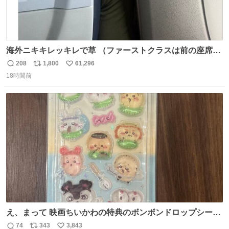
海外ニキキレッキレで草 （ファーストクラスは前の座席で
あるため）
208
1,800
61,296
返
リ
い
18時間前
信
ポ
い
数
ス
ね
ト
数
数
え、まって 映画ちいかわの特典のボンボンドロップシール
もうメルカリにでてるやん #ちいかわ
74
343
3,843