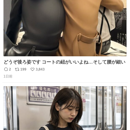
数
どうぞ後ろ姿です コートの紐がいいよね…そして腰が細い
2
199
3,843
返
リ
い
1日前
信
ポ
い
数
ス
ね
ト
数
数