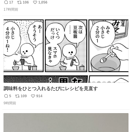
ッションフルーツティーをグビッと飲んで、またアボカド
17
106
1,056
返
リ
い
タコスバーガーをガブッと食べて、またオレンジ＆パッシ
17時間前
信
ポ
い
ョンフルーツティーをグビッと飲んで…🍔🍹
数
ス
ね
ト
数
数
調味料をひとつ入れるたびにレシピを見直す
5
109
914
返
リ
い
9時間前
信
ポ
い
数
ス
ね
ト
数
数