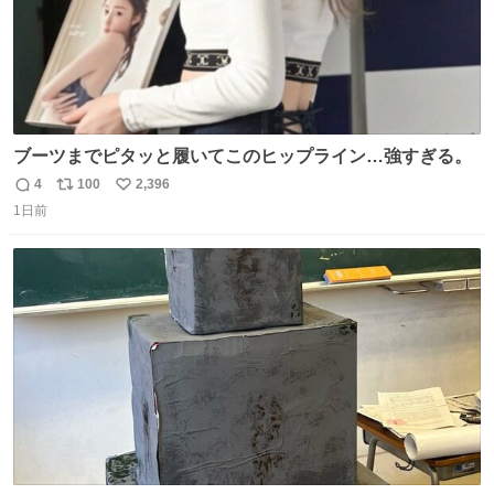
ブーツまでピタッと履いてこのヒップライン…強すぎる。
4
100
2,396
返
リ
い
1日前
信
ポ
い
数
ス
ね
ト
数
数