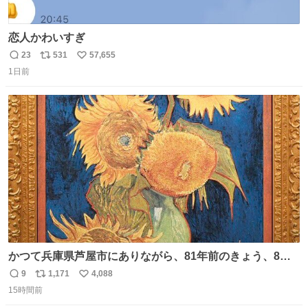
恋人かわいすぎ
23
531
57,655
返
リ
い
1日前
信
ポ
い
数
ス
ね
ト
数
数
かつて兵庫県芦屋市にありながら、81年前のきょう、8月6
日の阪神大空襲の折に残念ながら焼失した、 #ゴッホ の幻
9
1,171
4,088
返
リ
い
の「 #ヒマワリ 」。 当館は、東京都にある武者小路実篤記
15時間前
信
ポ
い
念館にご協力いただき、当時発行されたカラー印刷画集よ