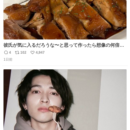
彼氏が気に入るだろうな〜と思って作ったら想像の何倍も
美味しい美味しい言ってくれて嬉しい
4
102
4,947
返
リ
い
1日前
信
ポ
い
数
ス
ね
ト
数
数