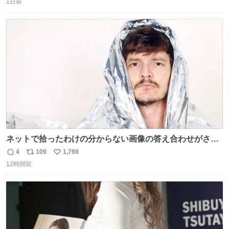
1日前
信
ポ
い
数
ス
ね
ト
数
数
ネットで拾ったわけの分からない画像の答え合わせがされ
ていくw
4
109
1,798
返
リ
い
12時間前
信
ポ
い
数
ス
ね
ト
数
数