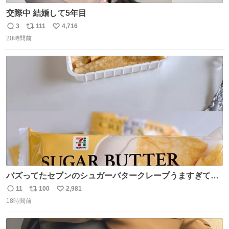
交際中 結婚して5年目
3
111
4,716
返
リ
い
20時間前
信
ポ
い
数
ス
ね
ト
数
数
バズってたセブンのシュガーバタークレープうますぎて
7NOWで買い溜め🛒💭
11
100
2,981
返
リ
い
18時間前
信
ポ
い
数
ス
ね
ト
数