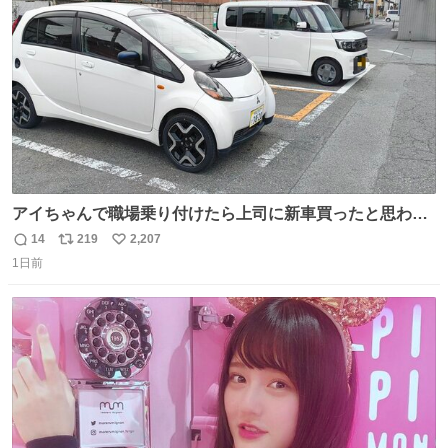
数
アイちゃんで職場乗り付けたら上司に新車買ったと思われ
たの嬉しすぎる。 20年落ちの車もやりようによっては新車
14
219
2,207
返
リ
い
っぽく見えるってことよ。 令和の車の横に並べても違和感
1日前
信
ポ
い
ない平成18年式です。
数
ス
ね
ト
数
数