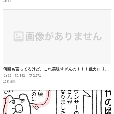
思っておらず大興奮しております かっこよすぎる 指を差し
1日前
信
ポ
い
伸べると乗ってきてくれたのでひとまず一緒に帰宅しまし
数
ス
ね
たが、飛ばないということは弱っていらっしゃるのでしょ
ト
数
数
うか…素敵すぎる
何回も言ってるけど、これ美味すぎんの！！！低カロリー
で満足感エグいから一生食べてる😭
25
192
2,571
返
リ
い
15時間前
信
ポ
い
数
ス
ね
ト
数
数