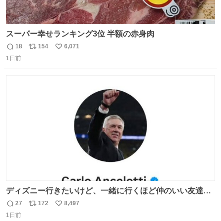
スーパー幸せランキング3位 半額の赤身肉
18
154
6,071
返
リ
い
1日前
信
ポ
い
数
ス
ね
ト
数
数
ディズニー行きたいけど、一緒に行くほど仲のいい友達が
居ない… ほんでこれ
27
172
8,497
返
リ
い
1日前
信
ポ
い