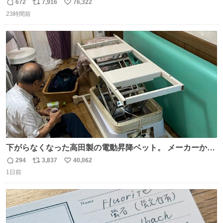
672
7,916
76,322
返
リ
い
23時間前
信
ポ
い
数
ス
ね
ト
数
数
下がらなくなった高田製の電動昇降ベット。 メーカーから
は、完全に見放されたんですが、 見事に85歳の父が治しま
294
3,837
40,062
返
リ
い
した。 うちの父は、トヨタカローラのボディをオート生産
1日前
信
ポ
い
する、工業ロボットの製作者なんですが、 父が電動ベット
数
ス
ね
の配線をハンダで修理している横で、
ト
数
数