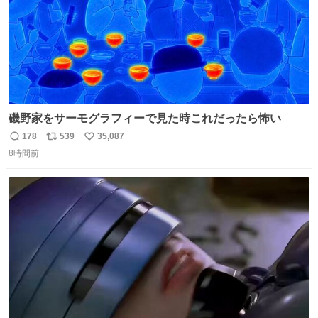
磯野家をサーモグラフィーで見た時これだったら怖い
178
539
35,087
返
リ
い
8時間前
信
ポ
い
数
ス
ね
ト
数
数