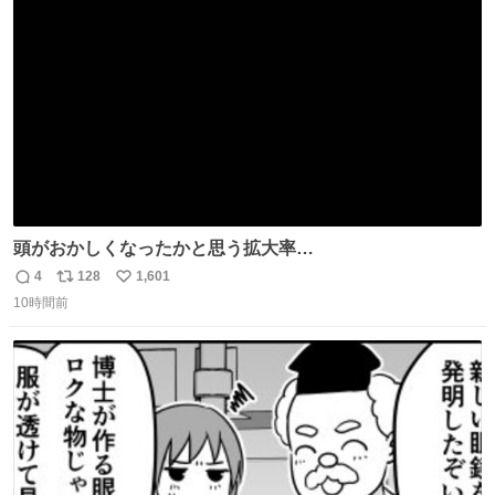
ト
数
数
頭がおかしくなったかと思う拡大率
https://t.co/n1bPnS7x1h
4
128
1,601
返
リ
い
10時間前
信
ポ
い
数
ス
ね
ト
数
数