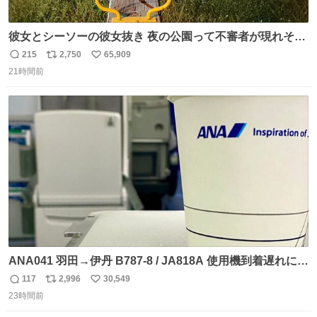
彼女とシーソーの彼女抜き 夜の公園って不審者が現れそう
で怖いんだよな
215
2,750
65,909
返
リ
い
21時間前
信
ポ
い
数
ス
ね
ト
数
数
ANA041 羽田→伊丹 B787-8 / JA818A 使用機到着遅れにつ
き 「安全に支障ない範囲で1分1秒でも遅延回復に努めてお
117
2,996
30,549
返
リ
い
ります」と機長の気合い十分！ が、フライトは順調に進み
23時間前
信
ポ
い
すぎ… 「飛ばしすぎたせいか現在奈良県上空での待機を命
数
ス
ね