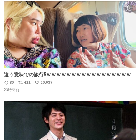
じられております」 でコンソメスープ吹き出しそうになり
ト
数
数
ましたw
違う意味での旅行⁉️ｗｗｗｗｗｗｗｗｗｗｗｗｗｗｗｗｗｗ
ｗ
80
421
20,037
返
リ
い
23時間前
信
ポ
い
数
ス
ね
ト
数
数