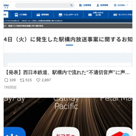
ト
数
数
【発表】西日本鉄道、駅構内で流れた“不適切音声”に声明
「被害届も検討」 news.livedoor.com/article/detail… 4日
109
515
2,897
返
リ
い
に西鉄福岡（天神）駅および薬院駅で発生した駅構内放送
7時間前
信
ポ
い
事案について声明を公表した。「第三者によって駅構内放
数
ス
ね
送設備に外部から不正に音声が流された可能性も含めて確
ト
数
数
認を実施」と説明した。