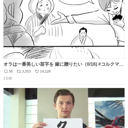
で無償で対応すると発表した。「Switch 2」や「Switch」
ト
数
数
「Joy-Con」などが対象。
オラは一番美しい苗字を 嫁に贈りたい（0/16) #コルクマン
ガ専科
50
3,353
14,126
返
リ
い
1日前
信
ポ
い
数
ス
ね
ト
数
数