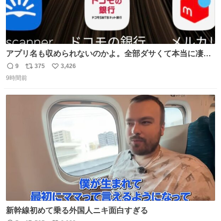
アプリ名も収められないのかよ。全部ダサくて本当に凄
い。 https://t.co/LemyLGyVkR
9
375
3,426
返
リ
い
9時間前
信
ポ
い
数
ス
ね
ト
数
数
新幹線初めて乗る外国人ニキ面白すぎる