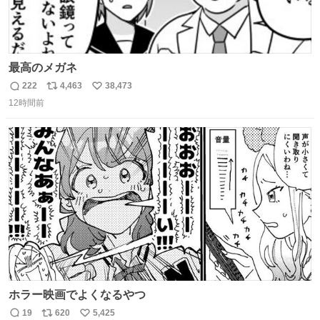
最高のメガネ
222
4,463
38,473
返
リ
い
12時間前
信
ポ
い
数
ス
ね
ト
数
数
ホラー映画でよくなるやつ
19
620
5,425
返
リ
い