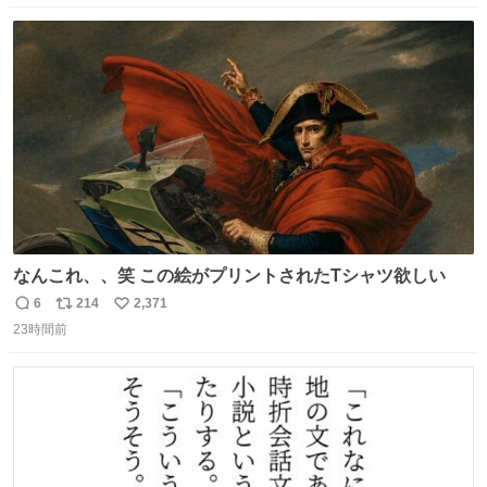
数
ス
ね
ト
数
数
なんこれ、、笑 この絵がプリントされたTシャツ欲しい
6
214
2,371
返
リ
い
23時間前
信
ポ
い
数
ス
ね
ト
数
数