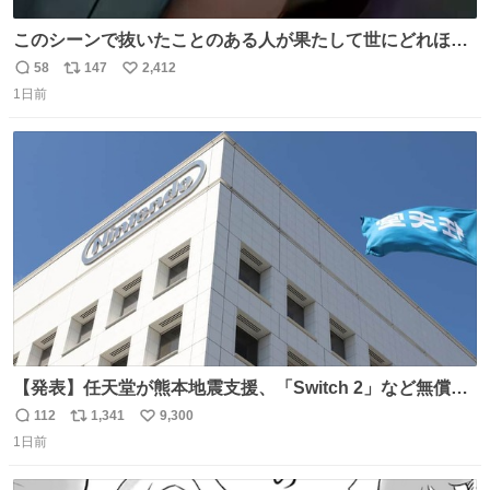
このシーンで抜いたことのある人が果たして世にどれほど
いることか このアカウントに辿り着いた皆さんとは、ロボ
58
147
2,412
返
リ
い
コップ2についてこれからもぜひ語り合っていきたい
1日前
信
ポ
い
数
ス
ね
ト
数
数
【発表】任天堂が熊本地震支援、「Switch 2」など無償修
理へ 保証切れでも対象 news.livedoor.com/article/detail…
112
1,341
9,300
返
リ
い
任天堂が令和8年熊本地震の被災者支援として、災害救助
1日前
信
ポ
い
法適用地域からの同社製品の修理について、27年2月1日ま
数
ス
ね