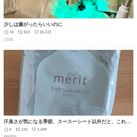
少しは嫌がったらいいのに
16
923
26,723
返
リ
い
1日前
信
ポ
い
数
ス
ね
ト
数
数
汗臭さが気になる季節、スースーシート以外だと、これが
とにかくスッキリする。2年くらい前に #生活は踊る で紹
6
110
1,449
返
リ
い
介したやつ。おじさんにもおばさんにもオススメだ。ドラ
8時間前