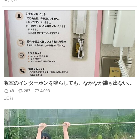
信
ポ
い
ストに売ってるぞ。ドライシャンプーって書いてあるけど
数
ス
ね
汗拭きシートみたいなもの。耳裏襟足首筋がんがん拭いて
ト
数
数
汗臭不安を解消。
教室のインターホンを鳴らしても、なかなか誰も出ないこ
とがあります…。 もしかすると「電話の出方」に困ってい
48
287
4,093
返
リ
い
るのかもしれません。 そこで「何を話せばいいか」が見え
1日前
信
ポ
い
る手引きを用意して、安心して電話に出られるようにしま
数
ス
ね
す。 インターホンの応対も大切なコミュニケーションの学
ト
数
数
びです。