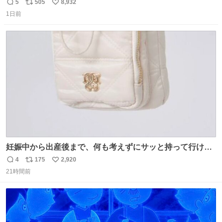
5
505
8,932
返
リ
い
1日前
信
ポ
い
数
ス
ね
ト
数
数
妊娠中から出産後まで、何も考えずにサッと持って行ける
ようなショルダーバッグが欲しいな〜と思っていたのだけ
4
175
2,920
返
リ
い
ど snidelでめちゃくちゃピッタリなものを見つけたので買
21時間前
信
ポ
い
った！✨ スマホと小物とペットボトルが入るの最高すぎる
数
ス
ね
🥹 しかもスマホ入れ独立してるしファスナーない！地味に
ト
数
数
嬉しいやつ！！！