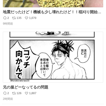
地震だったけど！機械も少し壊れたけど！！稲刈り開始
や！！！🌾 米食べてね！！！！！www たかきライスセン
2
135
1,070
返
リ
い
ター起動します😂
9時間前
信
ポ
い
数
ス
ね
ト
数
数
兄の服どーなってるの問題
2
126
1,887
返
リ
い
2時間前
信
ポ
い
数
ス
ね