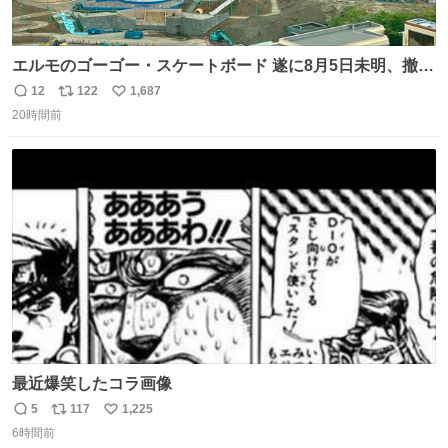
エルモのゴーゴー・スケートボード 遂に8月5日未明、撤
去… ←4日朝 5日朝→ #USJファン #ワンダーランド
12
122
1,687
返
リ
い
20時間前
信
ポ
い
数
ス
ね
ト
数
数
最近爆笑したコラ画像
5
117
1,225
返
リ
い
6時間前
信
ポ
い