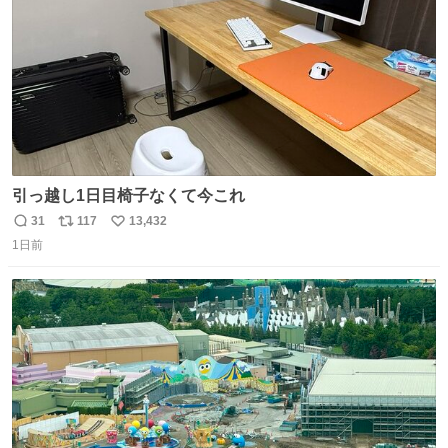
引っ越し1日目椅子なくて今これ
31
117
13,432
返
リ
い
1日前
信
ポ
い
数
ス
ね
ト
数
数