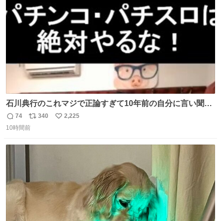
数
石川典行のこれマジで正論すぎて10年前の自分に言い聞か
せたい
74
340
2,225
返
リ
い
10時間前
信
ポ
い
数
ス
ね
ト
数
数