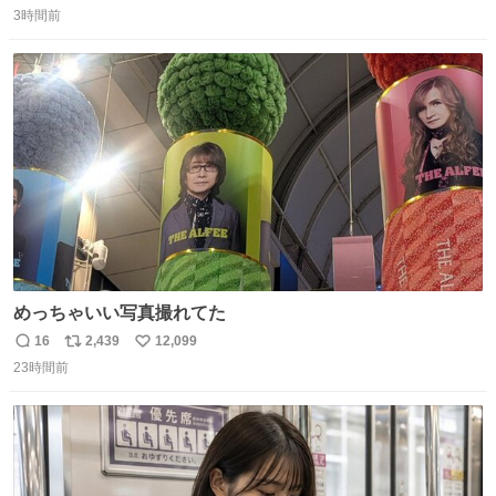
3時間前
信
ポ
い
数
ス
ね
ト
数
数
めっちゃいい写真撮れてた
16
2,439
12,099
返
リ
い
23時間前
信
ポ
い
数
ス
ね
ト
数
数