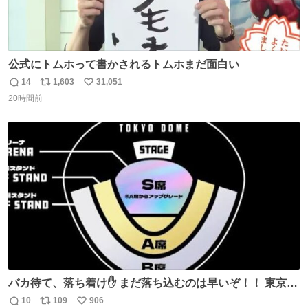
公式にトムホって書かされるトムホまだ面白い
14
1,603
31,051
返
リ
い
20時間前
信
ポ
い
数
ス
ね
ト
数
数
バカ待て、落ち着け✋ まだ落ち込むのは早いぞ！！ 東京ド
ームの最大キャパ5.5万人に対して席数の配分はだいたい S
10
109
906
返
リ
い