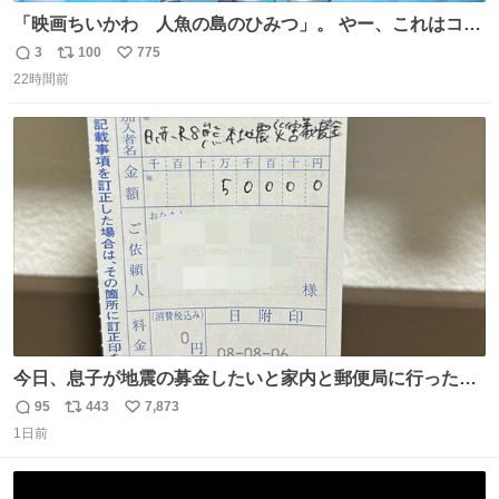
「映画ちいかわ 人魚の島のひみつ」。 やー、これはコワ
イ、コワイ、映画でした。 可愛い夏休みのアニメで、「七
3
100
775
返
リ
い
人の侍」なのかと観ていたら… 相容れぬ者同士の対立と相
22時間前
信
ポ
い
克。 傍観者の罪… 罪から逃れることのできない恐怖… 復
数
ス
ね
讐の妄執… 娯楽映画、ファミリー映画と思ったら、大やけ
ト
数
数
どします。
今日、息子が地震の募金したいと家内と郵便局に行ったみ
たいです。おもちゃとか買う選択肢もあったと思うけど、
95
443
7,873
返
リ
い
自分で貯めてた2万円を役に立てて欲しい、みんなも元気
1日前
信
ポ
い
になって欲しいと。家内も一緒に募金したので、自分も何
数
ス
ね
かできたらなぁと思いました。
ト
数