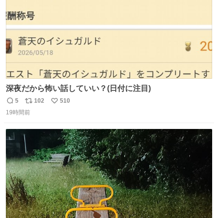
深夜だから怖い話していい？(日付に注目)
5
102
510
返
リ
い
19時間前
信
ポ
い
数
ス
ね
ト
数
数