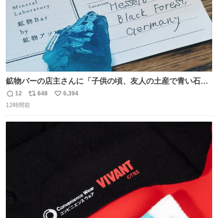
鉱物バーの店主さんに「子供の頃、友人の土産で青い石を
貰って、それがすごく気に入ってたのに、いつかの引越し
12
648
6,394
返
リ
い
で無くしてしまった」という話をしたら、 「お土産で買っ
12時間前
信
ポ
い
てきたくらいの価格感なら、ドイツの黒い森のフローライ
数
ス
ね
トかな…」と当たりつけてもらった。確かにこんな感じだ
ト
数
数
った気がする 凄い