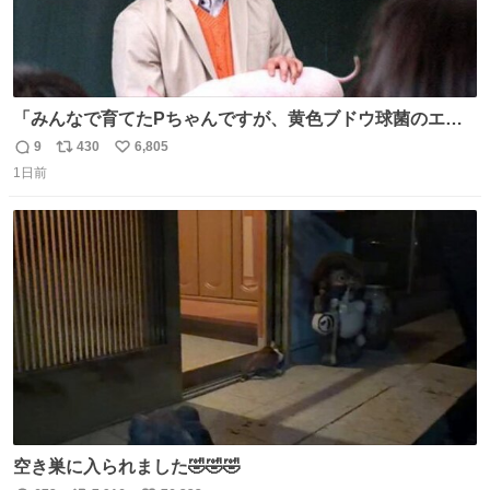
「みんなで育てたPちゃんですが、黄色ブドウ球菌のエン
テロトキシン（耐熱性毒素）が検出されたので、議論する
9
430
6,805
返
リ
い
までもなく処分が決まりました」
1日前
信
ポ
い
数
ス
ね
ト
数
数
空き巣に入られました🤣🤣🤣