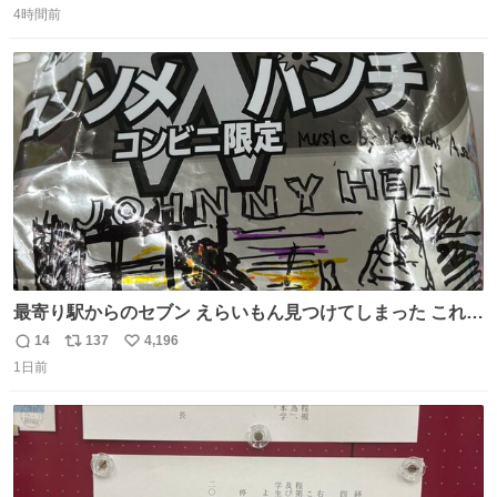
席（アリーナ）：約1.4万人 A席（1階スタンド）：約2.5万
4時間前
信
ポ
い
人 B席（2階スタンド）：約1.5万人 一番席数が多いA席は
数
ス
ね
一次だけで全枠出し切るわけないし、二次からは全体の3
ト
数
数
割を占める
最寄り駅からのセブン えらいもん見つけてしまった これ売
ってくれへんかな… #浅井健一 #ポテチ #ロックの名盤
14
137
4,196
返
リ
い
1日前
信
ポ
い
数
ス
ね
ト
数
数