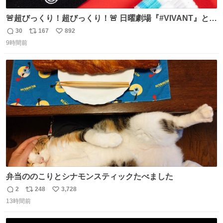
🚨超びっくり！超びっくり！🚨 日曜劇場『#VIVANT』と
ファミマの #コンビニエンスウェア がコラボ！ 🧦ラインソ
30
167
892
返
リ
い
ックス 🟦今治タオルハンカチ 「いいね」「保存」してファ
9時間前
信
ポ
い
ミマへGO👀
数
ス
ね
ト
数
数
弁当ののこりとシナモンスティックたべました
2
248
3,728
返
リ
い
13時間前
信
ポ
い
数
ス
ね