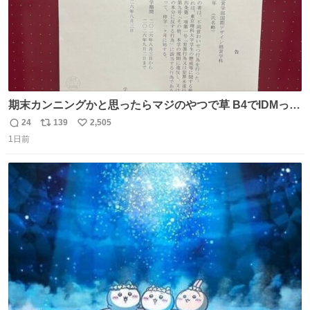
期末カンニングかと思ったらマジのやつで草 B4でIDMって
ことはおそらく就職だし、内定取り消し？ それと夏休み期
24
139
2,505
返
リ
い
間の停学って無意味じゃね？
1日前
信
ポ
い
数
ス
ね
ト
数
数