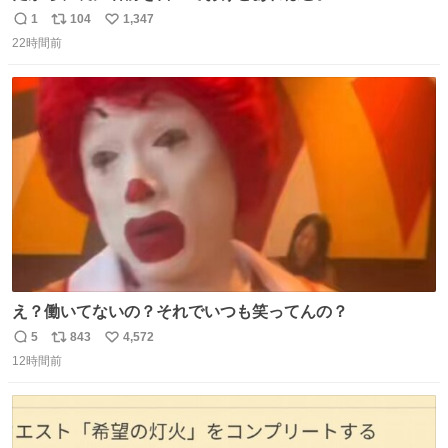
1
104
1,347
返
リ
い
22時間前
信
ポ
い
数
ス
ね
ト
数
数
え？働いてないの？それでいつも笑ってんの？
5
843
4,572
返
リ
い
12時間前
信
ポ
い
数
ス
ね
ト
数
数