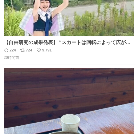
【自由研究の成果発表】 “スカートは回転によって広がる
が、岡澤恋によって270°までなら広がらずに回転が可能な
224
724
9,791
返
リ
い
ことが証明された！”
20時間前
信
ポ
い
数
ス
ね
ト
数
数