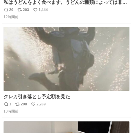
私はうどんをよく食べます。うどんの種類によっては非常
食にもなります。生うどんは消費期限が短く、冷凍うどん
20
203
1,444
返
リ
い
は長持ちする代わりに停電に弱いので、乾麺タイプのうど
12時間前
信
ポ
い
んなら水分が少なく長期保存するのにおすすめです。アル
数
ス
ね
ファ化米や缶詰など、色々な非常食がありますが、うどん
ト
数
数
もいかがでしょうか？
クレカ引き落とし予定額を見た
3
208
2,289
返
リ
い
10時間前
信
ポ
い
数
ス
ね
ト
数
数