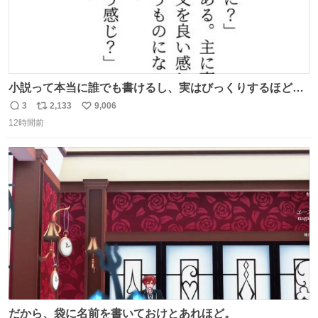
小説って本当に誰でも書けるし、実はびっくりするほど自
由だし、みんなもっと好きに文字で遊べばいいんじゃない
3
2,133
9,006
返
リ
い
かなって思うよ〜
12時間前
信
ポ
い
数
ス
ね
ト
数
数
だから、袋に名前を書いておけとあれほど。