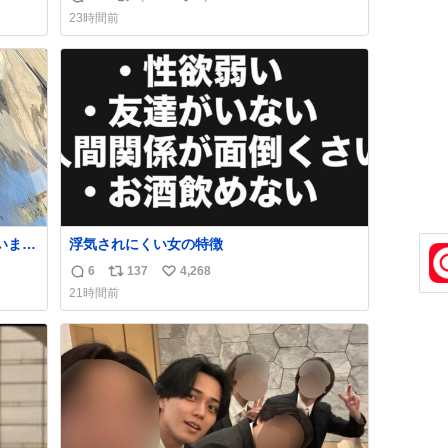
返
リ
い
ェイ
バタークレープは目黒、品川、蒲田、渋谷、
23時間前
なか
川崎、横浜、鶴見、九州の一部エリア限定商
信
ポ
い
品で8月5日に発注が終了したため店舗に置い
数
ス
ね
てあるところ少ないですが見つけたら即買い
ト
数
です🤩❣️
数
浮気されにくい女の特徴
6
137
4,268
返
リ
い
21時間前
止の
信
ポ
い
数
ス
ね
ト
数
数