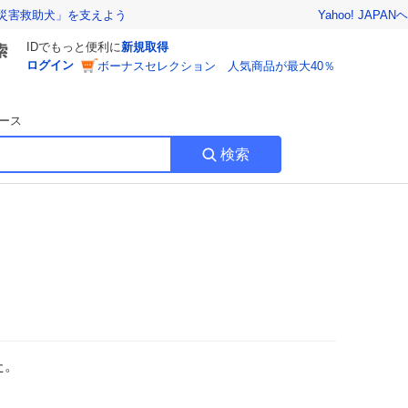
Yahoo! JAPAN
ヘ
災害救助犬」を支えよう
IDでもっと便利に
新規取得
ログイン
ボーナスセレクション 人気商品が最大40％
ース
検索
た。