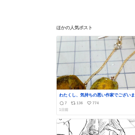
ほかの人気ポスト
わたくし、気持ちの悪い作家でございま
昨日産出しました胆石をピアスにしまし
7
136
774
返
リ
い
とても希少な石です。 割ってみたらな
1日前
綺麗でした。 次回の外来はこれ付けて行きま
信
ポ
い
す。
数
ス
ね
ト
数
数