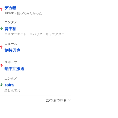
デカ猫
TikTok
使ってみたかった
エンタメ
畠中祐
エスケーエイト
スパリク
キャラクター
インスタライブ
ニュース
剣持刀也
スポーツ
熱中症搬送
エンタメ
spira
楽しんでね
20位まで見る