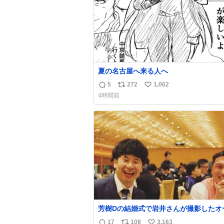
夏の名古屋へ来る人へ
5
272
1,062
返
リ
い
4時間前
信
ポ
い
数
ス
ね
ト
数
数
芳樹Dの結婚式で岩井さんが撮影したオ
ーの写真が本当好きなのよね。確か3枚
17
108
3,163