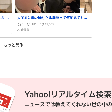
に明後
人間界に舞い降りた永瀬廉って何度見ても究
極のアイドル過ぎてずっと味する。美味い。
4
181
11,505
返
リ
い
22時間前
信
ポ
い
数
ス
ね
ト
数
もっと見る
数