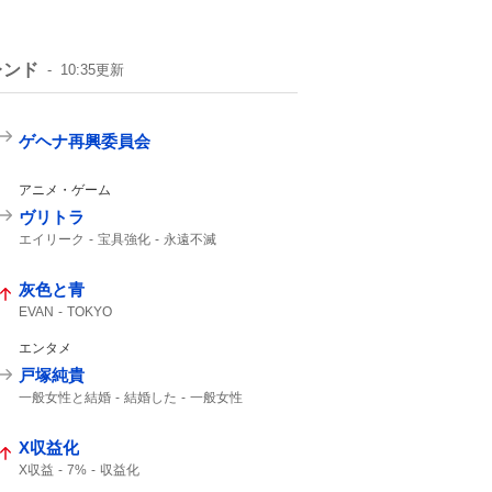
レンド
10:35
更新
ゲヘナ再興委員会
アニメ・ゲーム
ヴリトラ
エイリーク
宝具強化
永遠不滅
強化クエスト
インドラ
11th
灰色と青
EVAN
TOKYO
エンタメ
戸塚純貴
一般女性と結婚
結婚した
一般女性
X収益化
X収益
7%
収益化