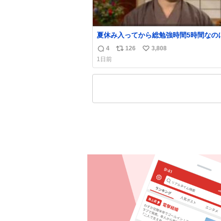
夏休み入ってから総勉強時間5時間なの
日京大オープンで今これ
4
126
3,808
返
リ
い
1日前
信
ポ
い
数
ス
ね
ト
数
数