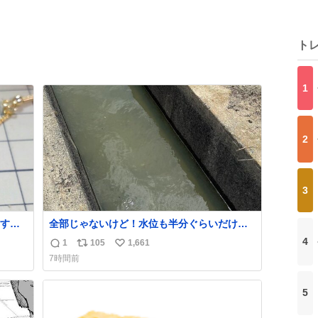
ト
1
2
3
す。
全部じゃないけど！水位も半分ぐらいだけ
た。
ど！水が来はじめたよ！！！ 作業してくれた
4
1
105
1,661
返
リ
い
かなか
方々ありがとーーー
7時間前
ー！！！！！！！！！！！！！！！！！！！
信
ポ
い
！！！！！！！
数
ス
ね
5
ト
数
数