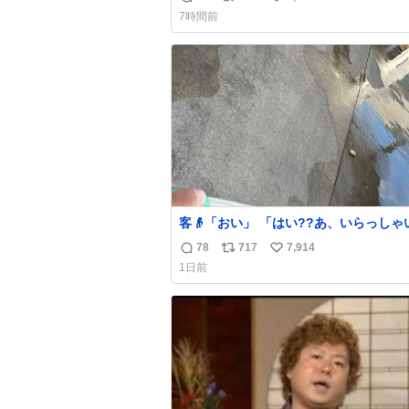
返
リ
い
うすでに出来上がっている春日さんがウ
7時間前
ターにハイボールを懇願している所じゃ
信
ポ
い
ったかな
数
ス
ね
ト
数
数
客👴「おい」 「はい??あ、いらっしゃいま
せ」 👴「さっきからずっと水出しっぱなしで
78
717
7,914
返
リ
い
もったいないだろ」 「静電気を逃がし、熱く
1日前
なった地面の温度を下げ、引火事故の防
信
ポ
い
為必要な作業です」 👴「水不足の昨今にもっ
数
ス
ね
たいないことをするな!!」 それでは歌いま
ト
数
す、聞いてください 「井戸水」
数