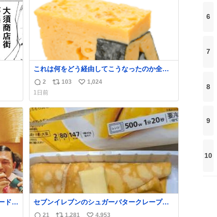
6
7
これは何をどう経由してこうなったのか全く
わからない構造のすしざんまいの玉子
2
103
1,024
返
リ
い
8
1日前
信
ポ
い
数
ス
ね
ト
数
9
数
10
ードリ
セブンイレブンのシュガーバタークレープと
目はも
えんがわの寿司を探している人へ！ シュガー
21
1,281
4,953