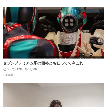
信
ポ
い
念館にご協力いただき、当時発行されたカラー印刷画集よ
数
ス
ね
り陶板で原寸大に再現し、2014年より展示しています。 #
ト
数
数
大塚国際美術館
セブンプレミアム系の価格とち狂ってて今これ
5
120
1,386
返
リ
い
19時間前
信
ポ
い
数
ス
ね
ト
数
数