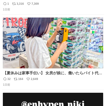
は消滅したままですねと
1
3,316
7,309
返
リ
い
1日前
信
ポ
い
数
ス
ね
ト
数
数
【夏休みは家事手伝い】 女房が娘に、働いたらバイト代も
らえば？と言ったら、娘は、いらない、と言って黙々と働
32
164
2,649
返
リ
い
いてくれました。 あとでソフトクリーム買ってやろうと思
1日前
信
ポ
い
いました。
数
ス
ね
ト
数
数