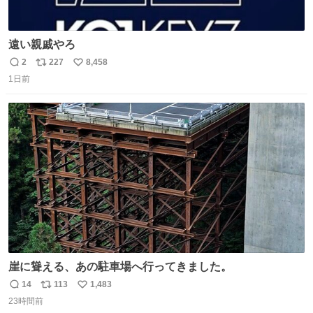
遠い親戚やろ
2
227
8,458
返
リ
い
1日前
信
ポ
い
数
ス
ね
ト
数
数
崖に聳える、あの駐車場へ行ってきました。
14
113
1,483
返
リ
い
23時間前
信
ポ
い