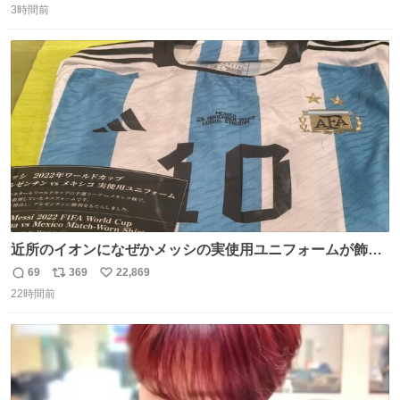
3時間前
信
ポ
い
数
ス
ね
ト
数
数
近所のイオンになぜかメッシの実使用ユニフォームが飾っ
てあっておもろい
69
369
22,869
返
リ
い
22時間前
信
ポ
い
数
ス
ね
ト
数
数