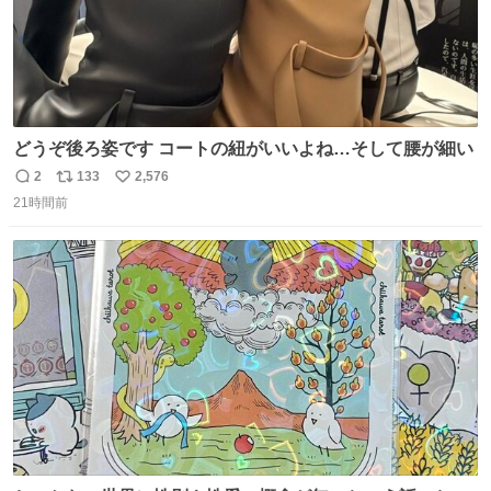
どうぞ後ろ姿です コートの紐がいいよね…そして腰が細い
2
133
2,576
返
リ
い
21時間前
信
ポ
い
数
ス
ね
ト
数
数