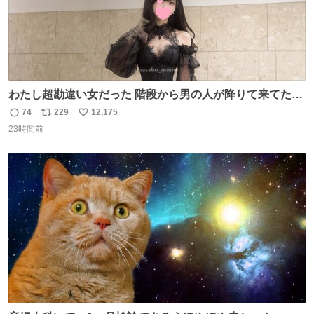
わたし超勘違い女だった 階段から男の人が降りて来てたん
だけど この格好の女が立ってたら一回は足が止まるでし
74
229
12,175
返
リ
い
ょ？普通。降りてきたのは仕事帰りっぽい男の人で、足取
23時間前
信
ポ
い
り重そうに歩いてて見るからに異変を感じたんだけど
数
ス
ね
ト
数
数