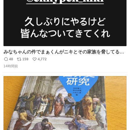
みなちゃんの件でまぁくんがニキとその家族を脅してるけ
ど絶対間違えてる。 悪いのは誹謗中傷した人達でしょ。こ
48
159
4,772
返
リ
い
んなのみなちゃん望んでないし曲がった正義すぎる
14時間前
信
ポ
い
数
ス
ね
ト
数
数