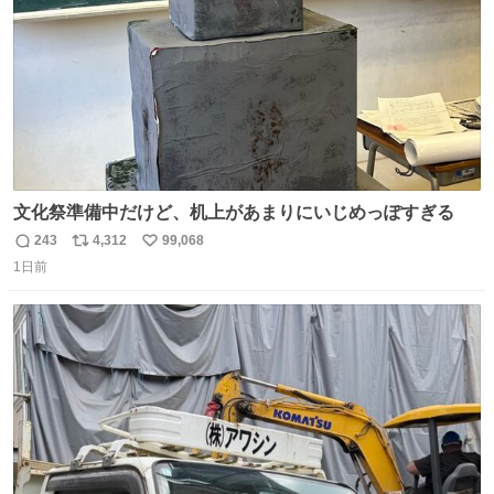
文化祭準備中だけど、机上があまりにいじめっぽすぎる
243
4,312
99,068
返
リ
い
1日前
信
ポ
い
数
ス
ね
ト
数
数