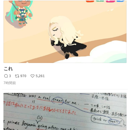
今年に入って同様の被害は確認されておらず、警察はパト
ト
数
数
ロールを強化する。
これ
3
970
5,261
返
リ
い
7時間前
信
ポ
い
数
ス
ね
ト
数
数