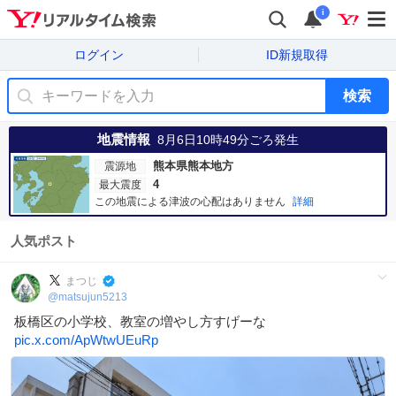
i
ログイン
ID新規取得
検索
地震情報
8月6日10時49分
ごろ発生
熊本県熊本地方
震源地
4
最大震度
この地震による津波の心配はありません
詳細
人気ポスト
まつじ
@
matsujun5213
板橋区の小学校、教室の増やし方すげーな
pic.x.com/ApWtwUEuRp