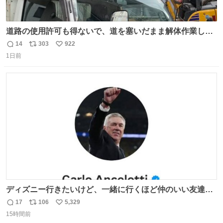
道路の使用許可も得ないで、道を塞いだまま解体作業して
る。 写真を撮ろうとしたら「勝手に写真撮るな馬鹿野郎」
14
303
922
返
リ
い
と罵倒されるなど。
1日前
信
ポ
い
数
ス
ね
ト
数
数
ディズニー行きたいけど、一緒に行くほど仲のいい友達が
居ない… ほんでこれ
17
106
5,329
返
リ
い
15時間前
信
ポ
い