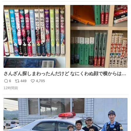
数
ス
ね
ト
数
数
さんざん探しまわったんだけど なにくわぬ顔で横からはえ
てた
6
449
4,705
返
リ
い
12時間前
信
ポ
い
数
ス
ね
ト
数
数