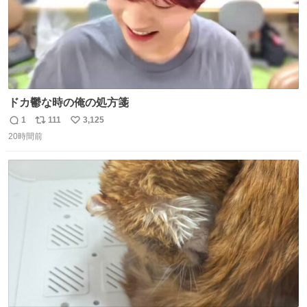
ドカ鬱な時の俺の処方箋
1
111
3,125
返
リ
い
20時間前
信
ポ
い
数
ス
ね
ト
数
数