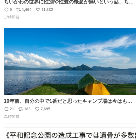
ちいかわの世界に性別や性愛の概念が無いという話、ちい
かわタロットでも恋人・女帝・女教皇あたりは性別を意識
9
1,464
11,332
返
リ
い
させないように描かれてるんだよね。かなり徹底している
17時間前
信
ポ
い
印象。
数
ス
ね
ト
数
数
10年前、自分の中で1番だと思ったキャンプ場は今はもう
ない
21
183
7,695
返
リ
い
21時間前
信
ポ
い
数
ス
ね
ト
数
数