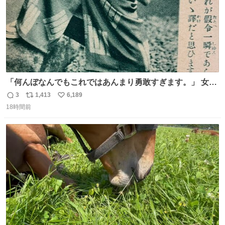
「何んぼなんでもこれではあんまり勇敢すぎます。」 女性
の立ち振る舞い指南コーナーで、大股を「下品」や「はし
3
1,413
6,189
返
リ
い
たない」という言葉を使わず「勇敢すぎます」と洒落っ気
18時間前
信
ポ
い
たっぷりにたしなめる当時の言葉選びよ 勇敢すぎます、使
数
ス
ね
っていきたい… （昭和4年婦人倶楽部新年号より）
ト
数
数