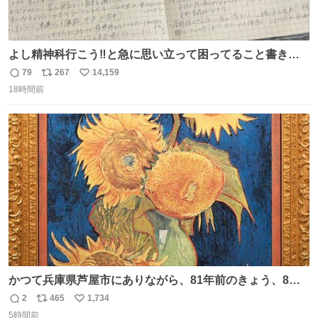
よし精神科行こう‼️と急に思い立って困ってること書き出
してたらペン止まらなくなってすごい勢いで埋まってワロ
79
267
14,159
返
リ
い
タ
18時間前
信
ポ
い
数
ス
ね
ト
数
数
かつて兵庫県芦屋市にありながら、81年前のきょう、8月6
日の阪神大空襲の折に残念ながら焼失した、 #ゴッホ の幻
2
465
1,734
返
リ
い
の「 #ヒマワリ 」。 当館は、東京都にある武者小路実篤記
5時間前