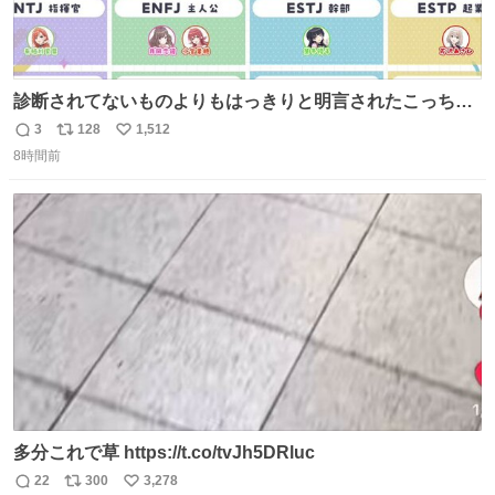
診断されてないものよりもはっきりと明言されたこっちで
話しませんかというお気持ち
3
128
1,512
返
リ
い
8時間前
信
ポ
い
数
ス
ね
ト
数
数
多分これで草 https://t.co/tvJh5DRluc
22
300
3,278
返
リ
い