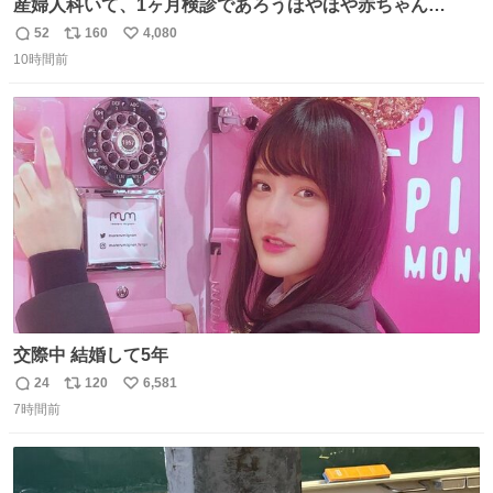
産婦人科いて、1ヶ月検診であろうほやほや赤ちゃん👩‍🍼
と推定2,3歳の女の子👧🏻をワンオペで連れてるママがいる
52
160
4,080
返
リ
い
のだけども 女の子ずっとママの側から離れない…⁉️ 手を繋
10時間前
信
ポ
い
がなくてもうろちょろしないしママが歩いたらピクミンみ
数
ス
ね
たいにﾄﾃﾄﾃついてってるし逃走しないし脱走しないし逃げ
ト
数
数
ないし走ら文字数
交際中 結婚して5年
24
120
6,581
返
リ
い
7時間前
信
ポ
い
数
ス
ね
ト
数
数