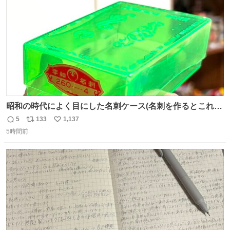
昭和の時代によく目にした名刺ケース(名刺を作るとこれに
入れて渡された)はウランガラスのような綺麗な発色なの
5
133
1,137
返
リ
い
で、子供たちの宝物入れとして二次利用されていましたと
5時間前
信
ポ
い
さ。
数
ス
ね
ト
数
数