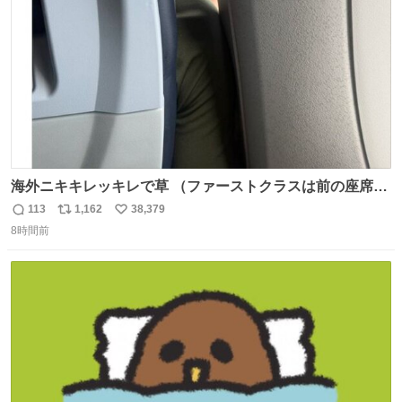
数
海外ニキキレッキレで草 （ファーストクラスは前の座席で
あるため）
113
1,162
38,379
返
リ
い
8時間前
信
ポ
い
数
ス
ね
ト
数
数