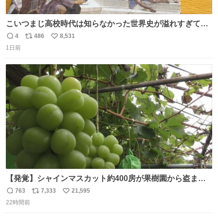
こいつまじ高校時代は知らなかった世界史が溢れすぎてて
𝑩𝑰𝑮 𝑳𝑶𝑽𝑬＿＿
4
486
8,531
返
リ
い
1日前
信
ポ
い
数
ス
ね
ト
数
数
【発覚】シャインマスカット約400房が果樹園から盗まれ
る 栃木・佐野市 news.livedoor.com/article/detail… 被害
763
7,333
21,595
返
リ
い
に遭った果樹園には防犯カメラなどはなく、シャインマス
22時間前
信
ポ
い
カットが盗まれた木には刃物などで切られた跡が。市内で
数
ス
ね