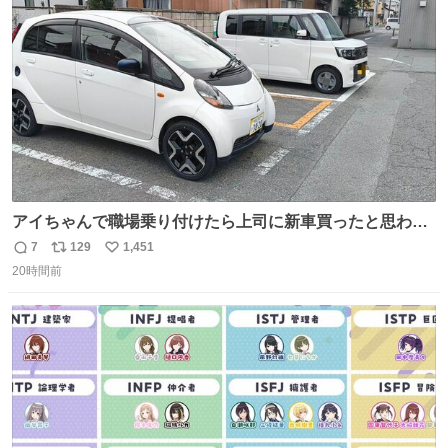
ト
数
数
アイちゃんで職場乗り付けたら上司に新車買ったと思われ
たの嬉しすぎる。 20年落ちの車もやりようによっては新車
7
129
1,451
返
リ
い
っぽく見えるってことよ。 令和の車の横に並べても違和感
20時間前
信
ポ
い
ない平成18年式です。
数
ス
ね
ト
数
数