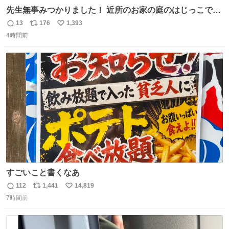
先生無事みつかりました！ 近所のお家の庭のはじっこでう
ずくまってました💦 拡散してくれたり探してくれたみなさ
13
176
1,393
返
リ
い
ん本当にありがとございます！ 飛び出し防止柵を増やして
4時間前
信
ポ
い
先生とちょびが怖い思いをしないでいいようにしようと思
数
ス
ね
う！
ト
数
数
すごいこと書くなあ
112
1,441
14,819
返
リ
い
7時間前
信
ポ
い
数
ス
ね
ト
数