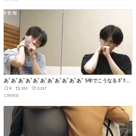
信
ポ
い
数
ス
ね
ト
数
数
あﾞあﾞあﾞあﾞあﾞあﾞあﾞあﾞあﾞあﾞあﾞ 5年でこうなる ｶﾞｸｶﾞ
ｸ((( ；ﾟДﾟ)))ﾌﾞﾙﾌﾞﾙ
6
103
2,117
返
リ
い
12時間前
信
ポ
い
数
ス
ね
ト
数
数