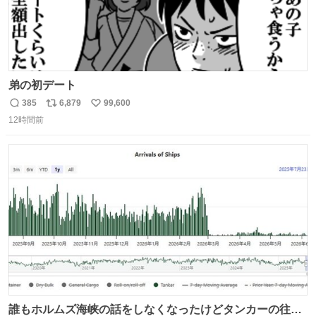
弟の初デート
385
6,879
99,600
返
リ
い
12時間前
信
ポ
い
数
ス
ね
ト
数
数
誰もホルムズ海峡の話をしなくなったけどタンカーの往来