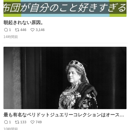
朝起きれない原因。
1
446
3,146
返
リ
い
14時間前
信
ポ
い
数
ス
ね
ト
数
数
最も有名なペリドットジュエリーコレクションはオースト
リア大公妃イザベラが所有していたもの。一時期キッチン
1
133
749
返
リ
い
ペーパーに包んで保管されていたことに衝撃💥を受けた。
10時間前