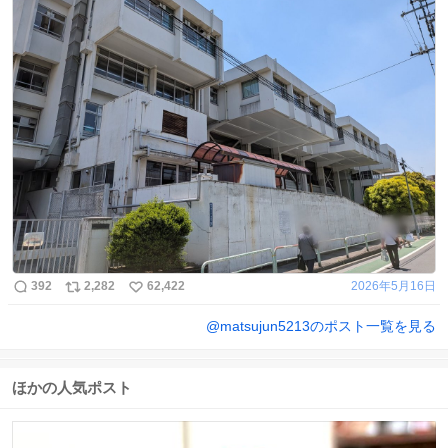
392
2,282
62,422
2026年5月16日
@
matsujun5213
のポスト一覧を見る
ほかの人気ポスト