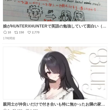
娘がHUNTERXHUNTERで英語の勉強していて面白い（娘
の許可済み）
10
150
2,770
返
リ
い
17時間前
信
ポ
い
数
ス
ね
ト
数
数
親同士が仲良いだけで付き合いも特に無かったお隣の家に