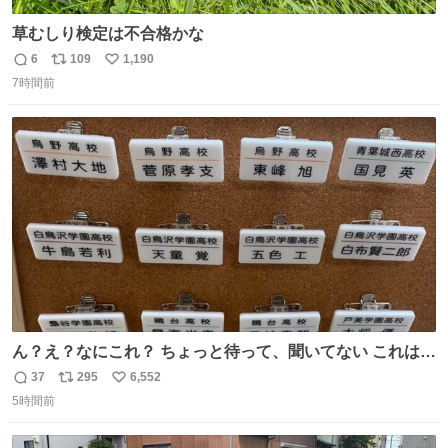
草むしり検定は不合格かな
6
109
1,190
返
リ
い
7時間前
信
ポ
い
数
ス
ね
ト
数
数
ん？え？なにこれ？ ちょっと待って、聞いてない これは販
売されているのもですか？
37
295
6,552
返
リ
い
5時間前
信
ポ
い
数
ス
ね