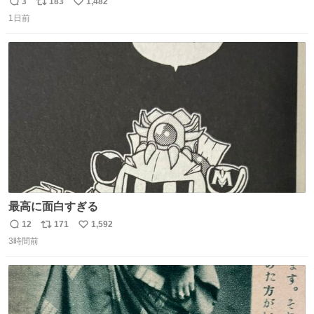
自分とこの親が外せない用事があるからと半ば強制的に預
3
183
1,482
返
リ
い
けられて空き部屋が無いからたまに見かけるけどロクに会
1日前
信
ポ
い
話したことも無い一人娘と同じ部屋で寝るように言われ恐
数
ス
ね
る恐る部屋の扉を開けた先にこの光景が待ってた時の少年
ト
数
数
の反応を答えよ
最高に面白すぎる
12
171
1,592
返
リ
い
3時間前
信
ポ
い
数
ス
ね
ト
数
数