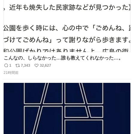
こんなの、しらなかった…誰も教えてくれなかった…。
1
7,343
32,627
返
リ
い
21時間前
信
ポ
い
数
ス
ね
ト
数
数