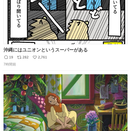
沖縄にはユニオンというスーパーがある
19
282
2,761
返
リ
い
7時間前
信
ポ
い
数
ス
ね
ト
数
数