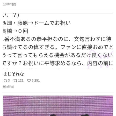
返
リ
い
10時間前
信
ポ
い
数
ス
ね
ト
数
数
まじそれな
3
121
3,251
返
リ
い
9時間前
信
ポ
い
数
ス
ね
ト
数
数