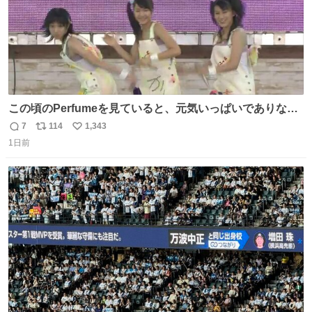
この頃のPerfumeを見ていると、元気いっぱいでありなが
ら決して感情に任せすぎることなく、しっかりと制御され
7
114
1,343
返
リ
い
たダンスであることに新鮮に驚く。3人のあげた足の向き
1日前
信
ポ
い
や角度とか本当に細かな部分まできっちりと揃っていてそ
数
ス
ね
こから積み重ねてきた努力や練習量が見て取れる…
ト
数
数