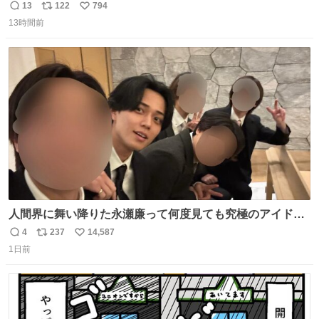
13
122
794
返
リ
い
13時間前
信
ポ
い
数
ス
ね
ト
数
数
人間界に舞い降りた永瀬廉って何度見ても究極のアイドル
過ぎてずっと味する。美味い。
4
237
14,587
返
リ
い
1日前
信
ポ
い
数
ス
ね
ト
数
数