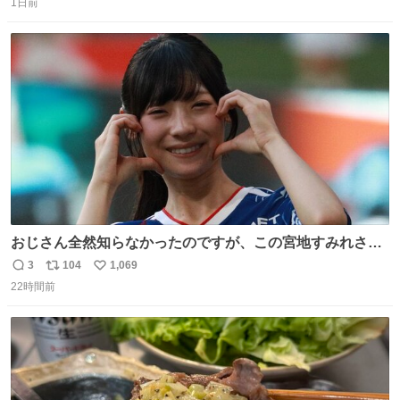
くなった人の一部を持ち帰っているような感覚になりまし
1日前
信
ポ
い
た。 勇気を出して口に入れたら、ハッカ味😳✨ #ポーラ美
数
ス
ね
術館
ト
数
数
おじさん全然知らなかったのですが、この宮地すみれさん
（日向坂46）はマリサポだったのですね。 カメラ目線でに
3
104
1,069
返
リ
い
っこりしていただいたので撮影したものの、全然誰だか知
22時間前
信
ポ
い
りませんでした。 マリサポらしいのでこれからは名前覚え
数
ス
ね
ます！！
ト
数
数