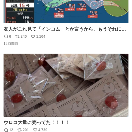
友人がこれ見て「インコム」とか言うから、もうそれにし
か見えなくなっちゃった。
6
240
1,104
返
リ
い
12時間前
信
ポ
い
数
ス
ね
ト
数
数
ウロコ大量に売ってた！！！！
12
201
4,730