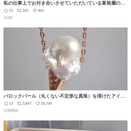
私の仕事上でお付き合いさせていただいている富裕層の社
長さん達は、こんな事しない。 こんな自慢は一切しない
23
181
963
返
リ
い
し、なんなら表に出てこない。 自分に自信がない半端モン
1日前
信
ポ
い
はブランドで自分を飾りキラキラ自慢をする。 #折田楓
数
ス
ね
#merchu
ト
数
数
バロックパール（丸くない不定形な真珠）を溶けたアイス
や飴玉、雲、アヒルに見立ててジュエリーデザイナー、
13
3,667
24,759
返
リ
い
Ben Choi 蔡俊文さんの作品。
12時間前
信
ポ
い
instagram.com/bcjoaillerie/
数
ス
ね
ト
数
数