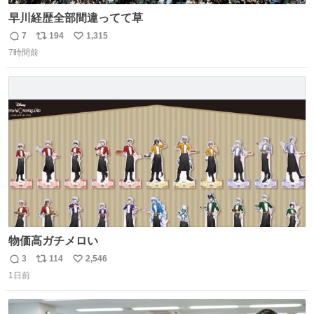
早川経歴全部間違ってて草
7
194
1,315
返
リ
い
7時間前
信
ポ
い
数
ス
ね
ト
数
数
物価高ガチメロい
3
114
2,546
返
リ
い
1日前
信
ポ
い
数
ス
ね
ト
数