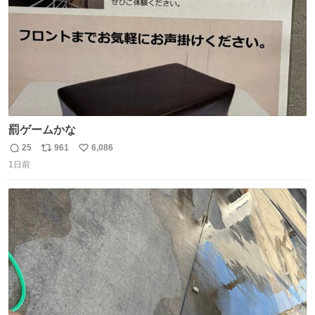
罰ゲームかな
25
961
6,086
返
リ
い
1日前
信
ポ
い
数
ス
ね
ト
数
数