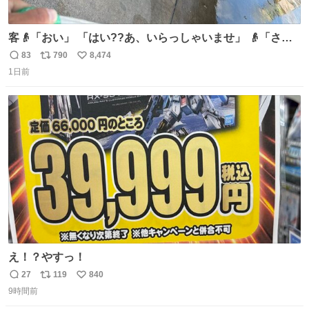
客👴「おい」 「はい??あ、いらっしゃいませ」 👴「さっ
きからずっと水出しっぱなしでもったいないだろ」 「静電
83
790
8,474
返
リ
い
気を逃がし、熱くなった地面の温度を下げ、引火事故の防
1日前
信
ポ
い
止の為必要な作業です」 👴「水不足の昨今にもったいない
数
ス
ね
ことをするな!!」 それでは歌います、聞いてください 「井
ト
数
数
戸水」
え！？やすっ！
27
119
840
返
リ
い
9時間前
信
ポ
い