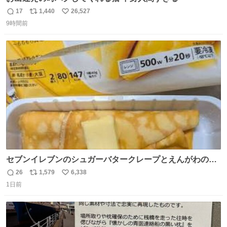
17
1,440
26,527
返
リ
い
9時間前
信
ポ
い
数
ス
ね
ト
数
数
セブンイレブンのシュガーバタークレープとえんがわの寿
司を探している人へ！ シュガーバタークレープは目黒、品
26
1,579
6,338
返
リ
い
川、蒲田、渋谷、川崎、横浜、鶴見、九州の一部エリア限
1日前
信
ポ
い
定商品で8月5日に発注が終了したため店舗に置いてあると
数
ス
ね
ころ少ないですが見つけたら即買いです🤩❣️
ト
数
数