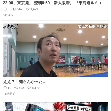
22:00、東京発。 翌朝6:59、新大阪着。 『東海道ルミエー
ルエクスプレス』が今夜、初運行！ 岐阜羽島駅で夜を越す
3
562
1,479
返
リ
い
東海道新幹線。寝台列車じゃないのに、朝まで新幹線とい
5時間前
信
ポ
い
う、なんだか特別体験😉 #TRAINTRIP #東海道ルミエール
数
ス
ね
エクスプレス
ト
数
数
ええ？！知らんかった…
11
592
8,479
返
リ
い
11時間前
信
ポ
い
数
ス
ね
ト
数