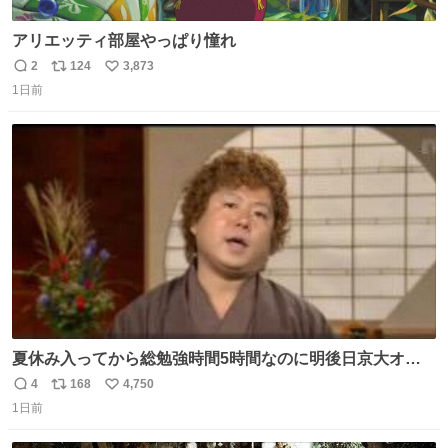
アリエッティ部屋やっぱり憧れ
2
124
3,873
返
リ
い
1日前
信
ポ
い
数
ス
ね
ト
数
数
夏休み入ってから総勉強時間5時間なのに明後日京大オー
プンで今これ
4
168
4,750
返
リ
い
1日前
信
ポ
い
数
ス
ね