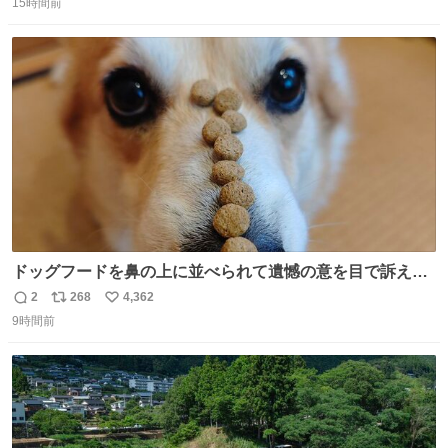
15時間前
信
ポ
い
数
ス
ね
ト
数
数
ドッグフードを鼻の上に並べられて遺憾の意を目で訴えて
くるコーギー
2
268
4,362
返
リ
い
9時間前
信
ポ
い
数
ス
ね
ト
数
数