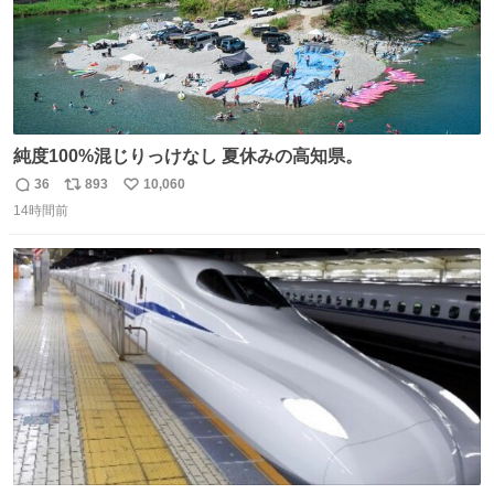
純度100%混じりっけなし 夏休みの高知県。
36
893
10,060
返
リ
い
14時間前
信
ポ
い
数
ス
ね
ト
数
数