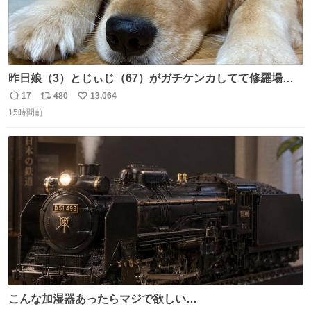
昨日娘（3）とじぃじ（67）がガチケンカしてて修羅場だ
ったんだけど、ふぉるては可能な限り平たくなってまし
17
480
13,064
返
リ
い
た。犬が1番空気読める。
15時間前
信
ポ
い
数
ス
ね
ト
数
数
こんな加湿器あったらマジで欲しい…