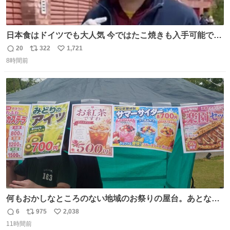
日本食はドイツでも大人気 今ではたこ焼きも入手可能です
が、🥑や🌽、ウィンナーや枝豆などが入っているオリジナ
20
322
1,721
返
リ
い
ルたこ焼きへと進化 大使館の広報課長ハインリッヒは、日
8時間前
信
ポ
い
本でたこ焼きに心奪われ、ベルリンにいたときには出店で
数
ス
ね
焼いてました👏（ええ笑顔や） #たこ焼きの日
ト
数
数
何もおかしなところのない地域のお祭りの屋台。あとなん
か割と聞き馴染みのあるBGMが流れてます #関広見まつり
6
975
2,038
返
リ
い
#関広見まつり2026
11時間前
信
ポ
い