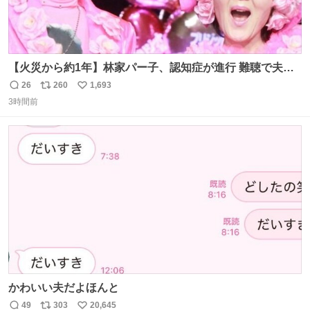
【火災から約1年】林家パー子、認知症が進行 難聴で夫・
ペーと「筆談」 news.livedoor.com/article/detail… パー子
26
260
1,693
返
リ
い
は以前からの難聴も悪化。大声での会話も通じないという
3時間前
信
ポ
い
が、ペーによると、「こっちが『バカか！』って言うとそ
数
ス
ね
れだけ分かる。『今なんて言った？』みたいな。始末が悪
ト
数
数
いんだ」と笑顔で語った。
かわいい夫だよほんと
49
303
20,645