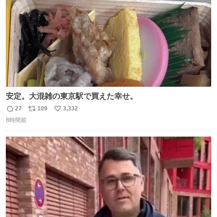
安定。大混雑の東京駅で買えた幸せ。
27
109
3,332
返
リ
い
8時間前
信
ポ
い
数
ス
ね
ト
数
数