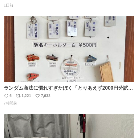
返
リ
い
1日前
信
ポ
い
数
ス
ね
ト
数
数
ランダム商法に慣れすぎたぼく「とりあえず2000円分試し
てみるか…」 駅員さん「どれが欲しいの？」 ぼく「えっ
6
1,221
7,633
返
リ
い
良いんですか？」 駅員さん「何が…？？」 やっぱランダム
7時間前
信
ポ
い
って悪い文化だ
数
ス
ね
わ！！！！！！！！！！！！！！！！！！！！
ト
数
数