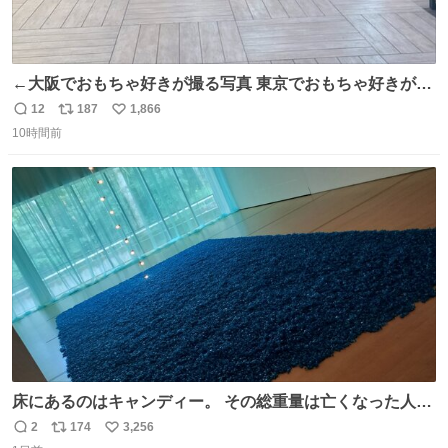
←大阪でおもちゃ好きが撮る写真 東京でおもちゃ好きが撮
る写真→
12
187
1,866
返
リ
い
10時間前
信
ポ
い
数
ス
ね
ト
数
数
床にあるのはキャンディー。 その総重量は亡くなった人と
同等の重さだそうです。 鑑賞者は一つ持ち帰れますが、亡
2
174
3,256
返
リ
い