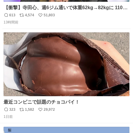
【衝撃】寺田心、週6ジム通いで体重62kg→82kgに 110kg
のベンチプレス持ち上げる姿披露
613
4,574
51,803
返
リ
い
news.livedoor.com/article/detail… 元々自重のみだった
13時間前
信
ポ
い
が、更に筋肉を大きくするためジム通いを開始。筋肉増量
数
ス
ね
のためおにぎり10個、ゼリー飲料3～4本、パスタと毎日4
ト
数
数
千kcalオーバーの食事を摂取し、増量したという。
最近コンビニで話題のチョコパイ！
323
1,582
29,972
返
リ
い
1日前
信
ポ
い
数
ス
ね
ト
数