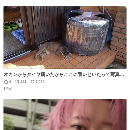
数
ス
ね
ト
数
数
オカンからタイヤ届いたからここに置いといたって写真送
られてきたけど明らかに猫が邪魔くさそうな顔してて草
4
441
7,912
返
リ
い
1日前
信
ポ
い
数
ス
ね
ト
数
数