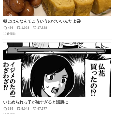
朝ごはんなんてこういうのでいいんだよ🤤
436
1,093
17,828
返
リ
い
12時間前
信
ポ
い
数
ス
ね
ト
数
数
いじめられっ子が強すぎると話題に
335
5,043
97,577
返
リ
い