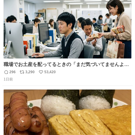
数
職場でお土産を配ってるときの「まだ気づいてませんよ」
的な演技が毎回シンドい。
296
3,290
53,420
返
リ
い
1日前
信
ポ
い
数
ス
ね
ト
数
数