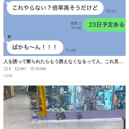
数
人を誘って断られたらもう誘えなくなるって人、これ見て
元気出してほしい
6
607
25,985
返
リ
い
1日前
信
ポ
い
数
ス
ね
ト
数
数