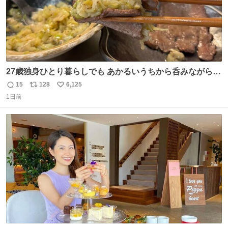
27歳独身ひとり暮らしでも あかるいうちから呑みながらキ
ッチンでひとり焼肉できてしあわせだもん՞ o̴̶̷̥ ̫ o̴̶̷̥ ՞
15
128
6,125
返
リ
い
1日前
信
ポ
い
数
ス
ね
ト
数
数