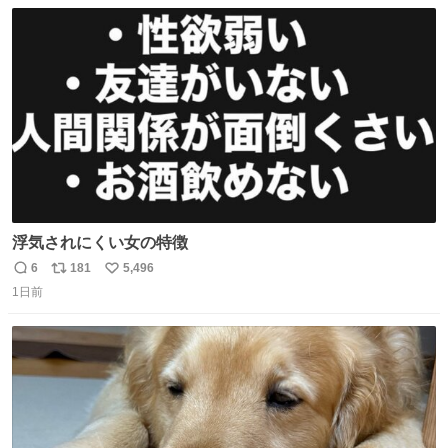
数
ス
ね
ト
数
数
浮気されにくい女の特徴
6
181
5,496
返
リ
い
1日前
信
ポ
い
数
ス
ね
ト
数
数