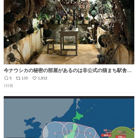
ト
数
数
今ナウシカの秘密の部屋があるのは非公式の猫まち駅舎だ
けだもんね。本物が欲しいね
5
135
1,932
返
リ
い
1日前
信
ポ
い
数
ス
ね
ト
数
数