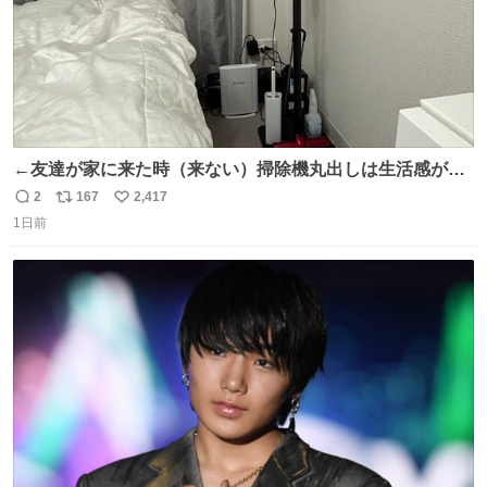
←友達が家に来た時（来ない）掃除機丸出しは生活感が出
てかっこ悪いなぁ →せや
2
167
2,417
返
リ
い
1日前
信
ポ
い
数
ス
ね
ト
数
数