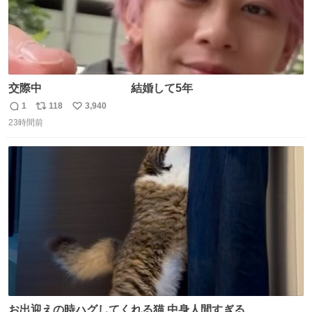
交際中 結婚して5年
1
118
3,940
返
リ
い
23時間前
信
ポ
い
数
ス
ね
ト
数
数
お出迎えの時ハグしてくれる猫 中身人間すぎる