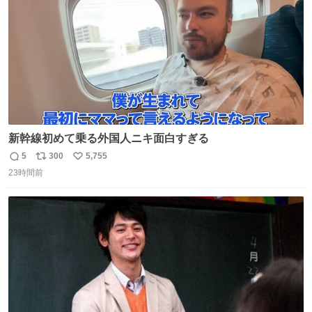
ましたw
新幹線初めて乗る外国人ニキ面白すぎる
5
300
5,755
返
リ
い
23時間前
信
ポ
い
数
ス
ね
ト
数
数