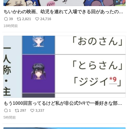
ちいかわの映画、幼児を連れて入場できる回があったので
子どもを連れて観てきたんですけど、セイレーンの登場シ
39
2,821
24,716
返
リ
い
ーンで場内のベビーが一斉に泣き出してたのがとてもよい
18時間前
信
ポ
い
映画体験でした。
数
ス
ね
ト
数
数
もう1000回言ってるけど私が非公式ｳｨｷで一番好きな部
分、これ
1
297
3,337
返
リ
い
5時間前
信
ポ
い
数
ス
ね