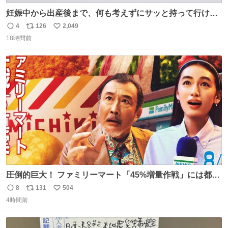
妊娠中から出産後まで、何も考えずにサッと持って行ける
ようなショルダーバッグが欲しいな〜と思っていたのだけ
4
126
2,049
返
リ
い
ど snidelでめちゃくちゃピッタリなものを見つけたので買
18時間前
信
ポ
い
った！✨ スマホと小物とペットボトルが入るの最高すぎる
数
ス
ね
🥹 しかもスマホ入れ独立してるしファスナーない！地味に
ト
数
数
嬉しいやつ！！！
圧倒的巨大！ ファミリーマート「45%増量作戦」には都市
伝説が隠されている、のかもしれない。 web-
8
131
504
返
リ
い
mu.jp/news/79509/
4時間前
信
ポ
い
数
ス
ね
ト
数