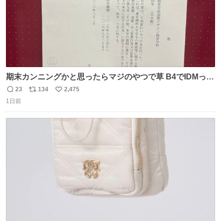
期末カンニングかと思ったらマジのやつで草 B4でIDMって
ことはおそらく就職だし、内定取り消し？ それと夏休み期
23
134
2,475
返
リ
い
間の停学って無意味じゃね？
1日前
信
ポ
い
数
ス
ね
ト
数
数