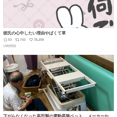
彼氏の心中したい理由やばくて草
53
742
35,258
返
リ
い
19時間前
信
ポ
い
数
ス
ね
ト
数
数
下がらなくなった高田製の電動昇降ベット。 メーカーから