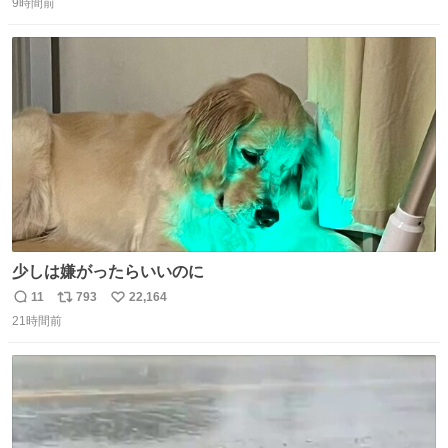
は長持ちする代わりに停電に弱いので、乾麺タイプのうど
9時間前
信
ポ
い
んなら水分が少なく長期保存するのにおすすめです。アル
数
ス
ね
ファ化米や缶詰など、色々な非常食がありますが、うどん
ト
数
数
もいかがでしょうか？
少しは嫌がったらいいのに
11
793
22,164
返
リ
い
21時間前
信
ポ
い
数
ス
ね
ト
数
数