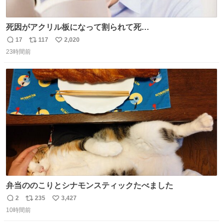
死因がアクリル板になって割られて死
亡……………！？！？
17
117
2,020
返
リ
い
23時間前
信
ポ
い
数
ス
ね
ト
数
数
弁当ののこりとシナモンスティックたべました
2
235
3,427
返
リ
い
10時間前
信
ポ
い