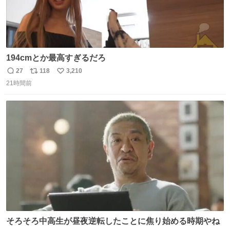
194cmとか最高すぎるだろ
27
118
3,210
返
リ
い
21時間前
信
ポ
い
数
ス
ね
ト
数
数
そろそろ中高生が昼夜逆転したことに焦り始める時期やね