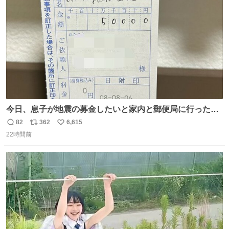
数
今日、息子が地震の募金したいと家内と郵便局に行ったみ
たいです。おもちゃとか買う選択肢もあったと思うけど、
82
362
6,615
返
リ
い
自分で貯めてた2万円を役に立てて欲しい、みんなも元気
22時間前
信
ポ
い
になって欲しいと。家内も一緒に募金したので、自分も何
数
ス
ね
かできたらなぁと思いました。
ト
数
数