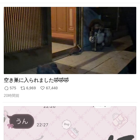
数
ス
ね
ト
数
数
空き巣に入られました🤣🤣🤣
575
6,969
67,440
返
リ
い
20時間前
信
ポ
い
数
ス
ね
ト
数
数