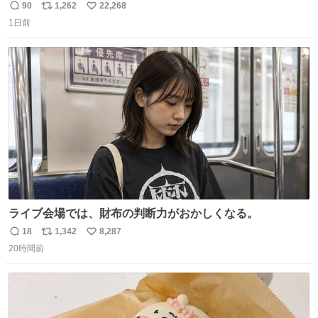
90
1,262
22,268
返
リ
い
1日前
信
ポ
い
数
ス
ね
ト
数
数
ライブ会場では、財布の判断力がおかしくなる。
18
1,342
8,287
返
リ
い
20時間前
信
ポ
い
数
ス
ね
ト
数
数