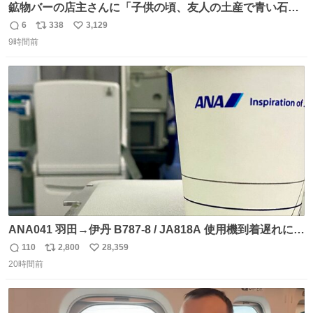
鉱物バーの店主さんに「子供の頃、友人の土産で青い石を
貰って、それがすごく気に入ってたのに、いつかの引越し
6
338
3,129
返
リ
い
で無くしてしまった」という話をしたら、 「お土産で買っ
9時間前
信
ポ
い
てきたくらいの価格感なら、ドイツの黒い森のフローライ
数
ス
ね
トかな…」と当たりつけてもらった。確かにこんな感じだ
ト
数
数
った気がする 凄い
ANA041 羽田→伊丹 B787-8 / JA818A 使用機到着遅れにつ
き 「安全に支障ない範囲で1分1秒でも遅延回復に努めてお
110
2,800
28,359
返
リ
い
ります」と機長の気合い十分！ が、フライトは順調に進み
20時間前
信
ポ
い
すぎ… 「飛ばしすぎたせいか現在奈良県上空での待機を命
数
ス
ね
じられております」 でコンソメスープ吹き出しそうになり
ト
数
数