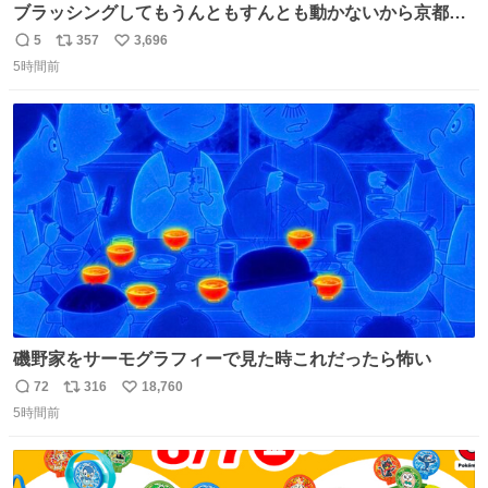
ブラッシングしてもうんともすんとも動かないから京都の
寺にある庭みたいになってる
5
357
3,696
返
リ
い
5時間前
信
ポ
い
数
ス
ね
ト
数
数
磯野家をサーモグラフィーで見た時これだったら怖い
72
316
18,760
返
リ
い
5時間前
信
ポ
い
数
ス
ね
ト
数