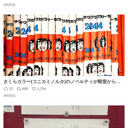
返
リ
い
ックス 🟦今治タオルハンカチ 「いいね」「保存」してファ
6時間前
信
ポ
い
ミマへGO👀
数
ス
ね
ト
数
数
さくらカラー(コニカミノルタ)のノベルティが暗室から山
のように出てきた。 1970年代のものかなあ。 欽ちゃん鉛
32
490
1,754
返
リ
い
筆。どうすんの、これ。
8時間前
信
ポ
い
数
ス
ね
ト
数
数