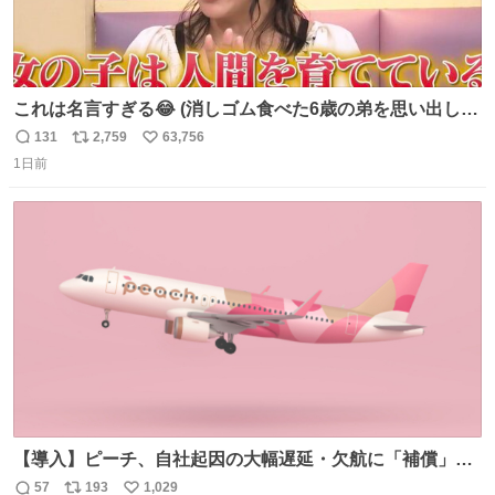
これは名言すぎる😂 (消しゴム食べた6歳の弟を思い出しな
がら)
131
2,759
63,756
返
リ
い
1日前
信
ポ
い
数
ス
ね
ト
数
数
【導入】ピーチ、自社起因の大幅遅延・欠航に「補償」開
始へ news.livedoor.com/article/detail… 同社に起因する理
57
193
1,029