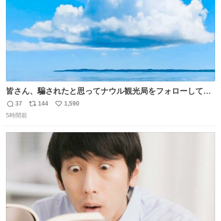
皆さん、騙されたと思ってナウル観光局をフォローしてみ
てください。たまに海とか島とかわけわからん画像が流れ
37
144
1,590
返
リ
い
てくるだけで、特に何も起こりません。
5時間前
信
ポ
い
数
ス
ね
ト
数
数