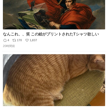
なんこれ、、笑 この絵がプリントされたTシャツ欲しい
4
170
1,837
返
リ
い
20時間前
信
ポ
い
数
ス
ね
ト
数
数