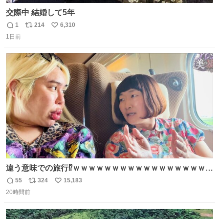
交際中 結婚して5年
1
214
6,310
返
リ
い
1日前
信
ポ
い
数
ス
ね
ト
数
数
違う意味での旅行⁉️ｗｗｗｗｗｗｗｗｗｗｗｗｗｗｗｗｗｗ
ｗ
55
324
15,183
返
リ
い
20時間前
信
ポ
い
数
ス
ね
ト
数