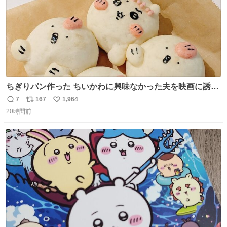
ちぎりパン作った ちいかわに興味なかった夫を映画に誘い
出すことに成功したからさァ、永遠のいのち食べさせてか
7
167
1,964
返
リ
い
ら観に行くねッ🎫
20時間前
信
ポ
い
数
ス
ね
ト
数
数