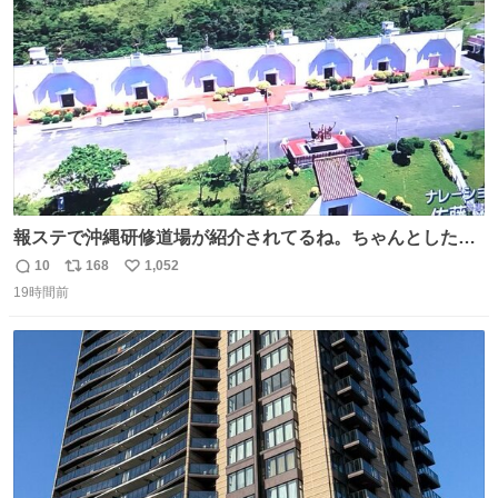
数
報ステで沖縄研修道場が紹介されてるね。ちゃんとした名
前出してないけど。#報道ステーション
10
168
1,052
返
リ
い
19時間前
信
ポ
い
数
ス
ね
ト
数
数