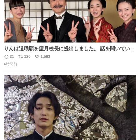
りんは退職願を望月校長に提出しました。 話を聞いていた
寮生の久と常も一緒に、皆さんでお別れオフショット📸 👇
21
120
1,563
返
リ
い
見逃し配信 web.nhk/tv/an/kazekaor… #朝ドラ #風薫る 見
4時間前
信
ポ
い
上愛 関智一 近藤華 河村ここあ
数
ス
ね
ト
数
数