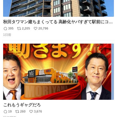
秋田タワマン建ちまくってる 高齢化ヤバすぎて駅前にコン
パクトシティつくって高齢者を住ませる考えらしい 病院も
395
2,205
20,796
返
リ
い
全部駅前にある
1日前
信
ポ
い
数
ス
ね
ト
数
数
これもうギャグだろ
19
260
3,676
返
リ
い