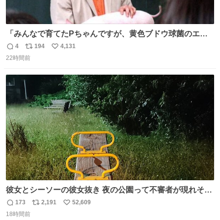
「みんなで育てたPちゃんですが、黄色ブドウ球菌のエン
テロトキシン（耐熱性毒素）が検出されたので、議論する
4
194
4,131
返
リ
い
までもなく処分が決まりました」
22時間前
信
ポ
い
数
ス
ね
ト
数
数
彼女とシーソーの彼女抜き 夜の公園って不審者が現れそう
で怖いんだよな
173
2,191
52,609
返
リ
い
18時間前
信
ポ
い