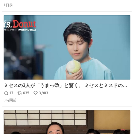
返
リ
い
由によって大幅遅延や欠航が発生した場合、乗客が負担し
1日前
信
ポ
い
た宿泊費や交通費を、領収書の事後申請に基づき、国内線
数
ス
ね
は1人あたり上限1万円、国際線は上限2万円まで支払う。
ト
数
数
ミセスの3人が「うまっ😍」と驚く、 ミセスとミスドのコ
ラボドーナツ🍏🍩 その味わいとは....！？ 『Mrs.
17
635
3,903
返
リ
い
Donut（ミセスドーナツ）』 8月7日（金）店頭販売開始🎉
3時間前
信
ポ
い
数
ス
ね
ト
数
数