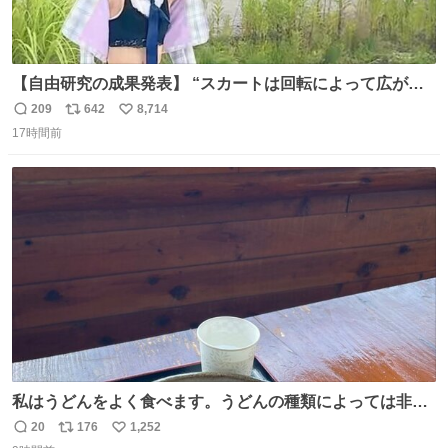
【自由研究の成果発表】 “スカートは回転によって広がる
が、岡澤恋によって270°までなら広がらずに回転が可能な
209
642
8,714
返
リ
い
ことが証明された！”
17時間前
信
ポ
い
数
ス
ね
ト
数
数
私はうどんをよく食べます。うどんの種類によっては非常
食にもなります。生うどんは消費期限が短く、冷凍うどん
20
176
1,252
返
リ
い