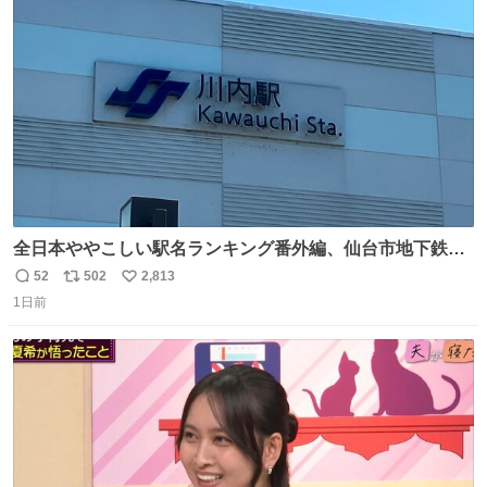
ト
数
数
全日本ややこしい駅名ランキング番外編、仙台市地下鉄川
内駅
52
502
2,813
返
リ
い
1日前
信
ポ
い
数
ス
ね
ト
数
数