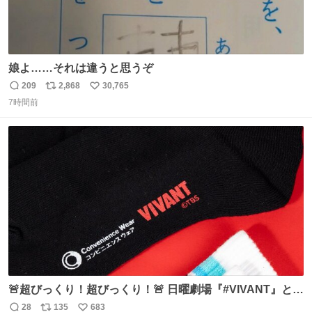
娘よ……それは違うと思うぞ
209
2,868
30,765
返
リ
い
7時間前
信
ポ
い
数
ス
ね
ト
数
数
🚨超びっくり！超びっくり！🚨 日曜劇場『#VIVANT』と
ファミマの #コンビニエンスウェア がコラボ！ 🧦ラインソ
28
135
683