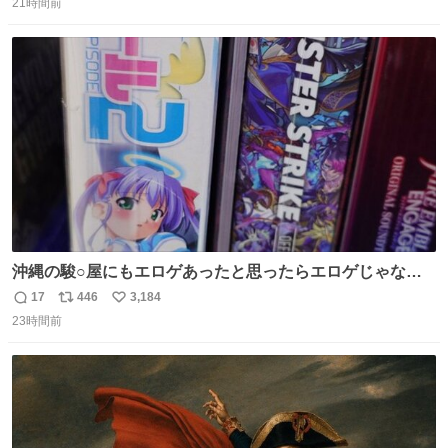
21時間前
信
ポ
い
数
ス
ね
ト
数
数
沖縄の駿○屋にもエロゲあったと思ったらエロゲじゃなか
った
17
446
3,184
返
リ
い
23時間前
信
ポ
い
数
ス
ね
ト
数
数