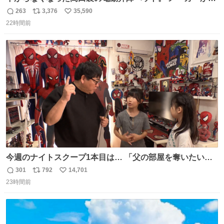
は、完全に見放されたんですが、 見事に85歳の父が治しま
263
3,376
35,590
返
リ
い
した。 うちの父は、トヨタカローラのボディをオート生産
22時間前
信
ポ
い
する、工業ロボットの製作者なんですが、 父が電動ベット
数
ス
ね
の配線をハンダで修理している横で、
ト
数
数
今週のナイトスクープ1本目は… 「父の部屋を奪いたい姉
妹」
301
792
14,701
返
リ
い
23時間前
信
ポ
い
数
ス
ね
ト
数
数