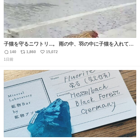
子猫を守るニワトリ...。 雨の中、羽の中に子猫を入れて守
る姿に感動した！！ 愛は種族を超える！
140
1,860
15,072
返
リ
い
1日前
信
ポ
い
数
ス
ね
ト
数
数