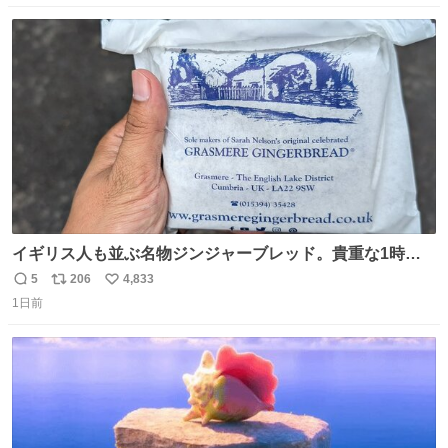
数
ス
ね
ト
数
数
イギリス人も並ぶ名物ジンジャーブレッド。貴重な1時間
の自由時間のうち20分並んだ価値があるぐらい美味しかっ
5
206
4,833
返
リ
い
たです。
1日前
信
ポ
い
数
ス
ね
ト
数
数