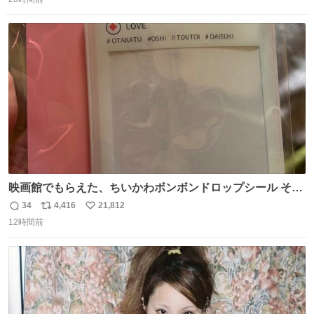
信
ポ
い
数
ス
ね
ト
数
数
映画館でもらえた、ちいかわボンボンドロップシール その
ままキーホルダーにして使いたいって人まずキャンドゥに
34
4,416
21,812
返
リ
い
行きな 何も加工せずにキーホルダーになるケースあるか
12時間前
信
ポ
い
ら……な￼ #ちいかわ #キャンドゥ #ボンボンドロップシール
数
ス
ね
ト
数
数