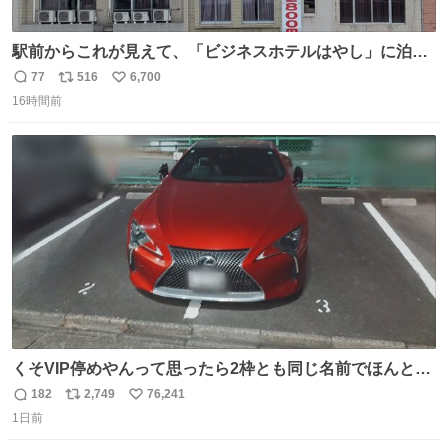
駅前からこれが見えて、「ビジネスホテルはやし」に泊ま
らなかったことを激しく後悔している
77
516
6,700
返
リ
い
16時間前
信
ポ
い
数
ス
ね
ト
数
数
くそVIP停めやんって思ったら2枠とも同じ名前でほんとの
VIP停めだった 好きですこの心意気
182
2,749
76,241
返
リ
い
1日前
信
ポ
い
数
ス
ね