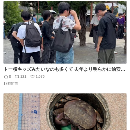
ト
数
数
トー横キッズみたいなのも多くて 去年より明らかに治安悪
い
8
121
1,070
返
リ
い
17時間前
信
ポ
い
数
ス
ね
ト
数
数