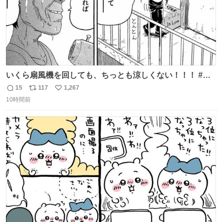
いくら扇風機を回しても、ちっとも涼しくない！！！ #浦
安鉄筋家族
15
117
1,267
返
リ
い
10時間前
信
ポ
い
数
ス
ね
ト
数
数