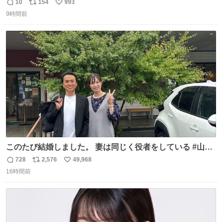
問していた兵庫県警察の特別自動車警ら部隊。派遣期間の
10
154
993
返
リ
い
最終日には、避難者の方から「名残惜しいですね。」と温
9時間前
信
ポ
い
かいお言葉をいただきました。一人一人の安全・安心のた
数
ス
ね
め、警察は昼夜パトロールを続けます。 #令和８年熊本地
ト
数
数
震 #兵庫県警察
このたび結婚しました。 妻は同じく役者をしている #山下
ひかり です。 これからも一つひとつの作品に真摯に向き合
728
2,576
49,968
返
リ
い
い、役者として精進していきます。変わらず見守っていた
16時間前
信
ポ
い
だけたら嬉しいです。 写真は先日、妻の故郷へ行った時に
数
ス
ね
立ち寄った、妻のソウルフードのラーメン屋さんでの一枚
ト
数
数
🍜