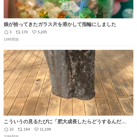
娘が拾ってきたガラス片を溶かして指輪にしました
3
170
5,205
返
リ
い
18時間前
信
ポ
い
数
ス
ね
ト
数
数
こういうの見るたびに「肥大成長したらどうするんだ
ろ…」って心配になっちゃう．
22
184
11,199
返
リ
い
20時間前