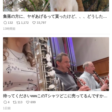
集落の方に、ヤギあげるって貰ったけど、、、どうしたら
ええんかわからん。 とりあえず軒先に繋いでるけど人慣れ
132
1,172
33,797
返
リ
い
してないから、スマホの通知音でビクッてなってはる。
13時間前
信
ポ
い
数
ス
ね
ト
数
数
待ってくださいwwこのTシャツどこに売ってるんですか
www
4
113
699
返
リ
い
1日前
信
ポ
い