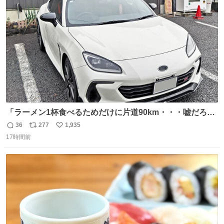
ト
数
数
「ラーメン1杯食べるためだけに片道90km・・・嘘だろ？
正気か？」 BRZで行ってみなよ！って言いたい 幹線道
36
277
1,935
返
リ
い
路〜専用道路〜適度なワインディング〜有料区間〜市街
17時間前
信
ポ
い
地〜峠〜 BRZを全力で楽しめる最高なルート、待ってるの
数
ス
ね
は美味しいラーメン 「スバルがあるから」毎日が楽しい ↑
ト
数
数