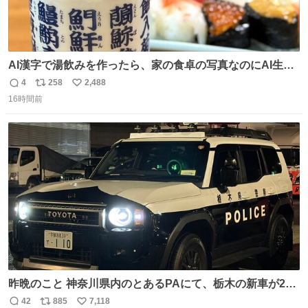
AI漢字で湯飲みを作ったら、家の食卓の写真なのにAI生成
に見える
4
258
2,488
返
リ
い
16時間前
信
ポ
い
数
ス
ね
ト
数
数
昨晩のこと 神奈川県内のとあるPAにて、栃木の新車が2
台。声をかけて撮影すると、これから熊本に行くのだとか
42
885
7,118
返
リ
い