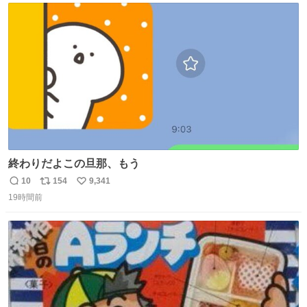
ト
数
数
終わりだよこの旦那、もう
10
154
9,341
返
リ
い
19時間前
信
ポ
い
数
ス
ね
ト
数
数