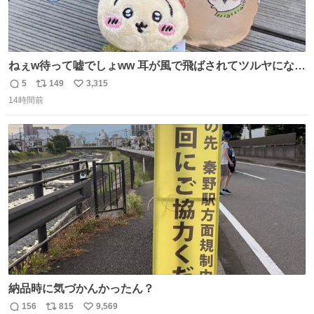
ねぇw待って嘘でしょww 耳が風で飛ばされてツルヤになっ
ちゃった🤭🌬️
5
149
3,315
返
リ
い
14時間前
信
ポ
い
数
ス
ね
ト
数
数
納品時に気づかんかったん？
156
815
9,569
返
リ
い