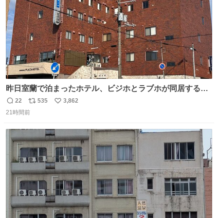
昨日室蘭で泊まったホテル、ビジホとラブホが同居する謎
形態だった。2階と3階の部屋数が異様に少ない。
22
535
3,862
返
リ
い
21時間前
信
ポ
い
数
ス
ね
ト
数
数