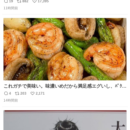
19
882
17,395
返
リ
い
11時間前
信
ポ
い
数
ス
ね
ト
数
数
これガチで美味い。味濃いめだから満足感エグいし、ﾊﾞｸﾊﾞ
ｸ食べても低カロリーなの。(ただ次の日予定ある時は気を
4
203
2,171
返
リ
い
つけて😭)
14時間前
信
ポ
い
数
ス
ね
ト
数
数