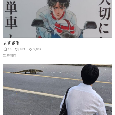
よすぎる
13
883
5,007
返
リ
い
21時間前
信
ポ
い
数
ス
ね
ト
数
数