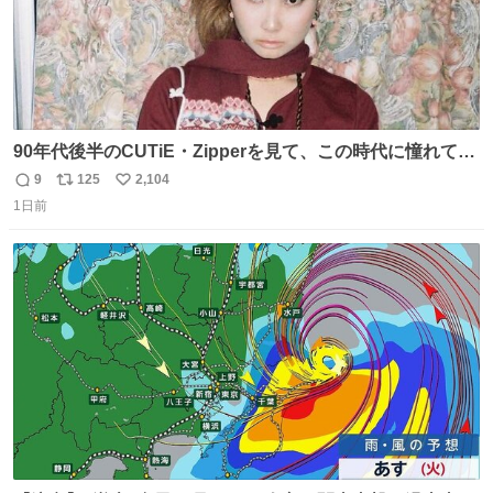
90年代後半のCUTiE・Zipperを見て、この時代に憧れて
「令和」に再現した22歳🍓 身につけてるものは全て90年代
9
125
2,104
返
リ
い
後半のお洋服❤︎
1日前
信
ポ
い
数
ス
ね
ト
数
数