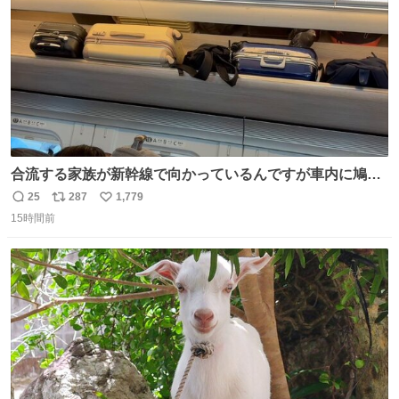
合流する家族が新幹線で向かっているんですが車内に鳩が
乗車してしまったようで 捕獲の為那須塩原で10分停止した
25
287
1,779
返
リ
い
ようで🤣無事降車👏しかし乗り継ぎが間に合わなくなって
15時間前
信
ポ
い
しまった😓
数
ス
ね
ト
数
数