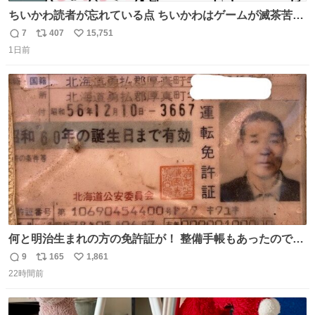
ちいかわ読者が忘れている点 ちいかわはゲームが滅茶苦茶
上手い
7
407
15,751
返
リ
い
1日前
信
ポ
い
数
ス
ね
ト
数
数
何と明治生まれの方の免許証が！ 整備手帳もあったのでこ
の方は新車で買われてるようです 住所調べても既に家はな
9
165
1,861
返
リ
い
くAIに聞いたりリサーチ力の凄い酷道仲間に調べてもらっ
22時間前
信
ポ
い
たりして辿り着きました 友人はいつかこのカブに乗って自
数
ス
ね
分の手でこの免許証を親族の方に返したいと思っていて今
ト
数