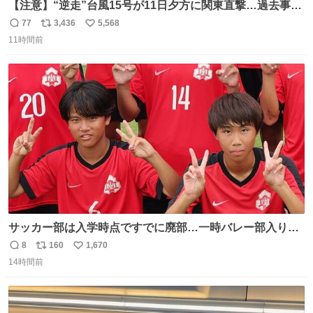
【注意】“逆走”台風15号が11日夕方に関東直撃…過去事例
が少なく予想外の被害も懸念
77
3,436
5,568
返
リ
い
news.livedoor.com/lite/article_d… 台風15号はかなり珍し
11時間前
信
ポ
い
いタイプで、東海上から西に進む“逆走型”。東海上から西
数
ス
ね
に進んで上陸した台風は過去にも3例しかない。もしも、
ト
数
数
茨城県か福島県に上陸すれば初のケースとなる。
サッカー部は入学時点ですでに廃部…一時バレー部入りも
2人で復活させた伊勢原市立中沢中の柳川&宮口、合同チー
8
160
1,670
返
リ
い
ムで歩んだ3年間の集大成で全国へ
14時間前
信
ポ
い
web.gekisaka.jp/news/jryouth/d… #中学サッカー #全国中
数
ス
ね
学校サッカー大会 #全中 #ゲキサカ
ト
数
数