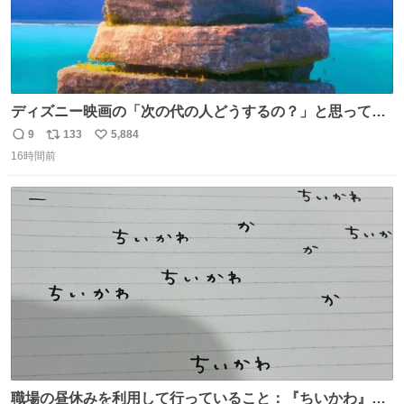
ディズニー映画の「次の代の人どうするの？」と思ってし
まうもの
9
133
5,884
返
リ
い
16時間前
信
ポ
い
数
ス
ね
ト
数
数
職場の昼休みを利用して行っていること：『ちいかわ』の