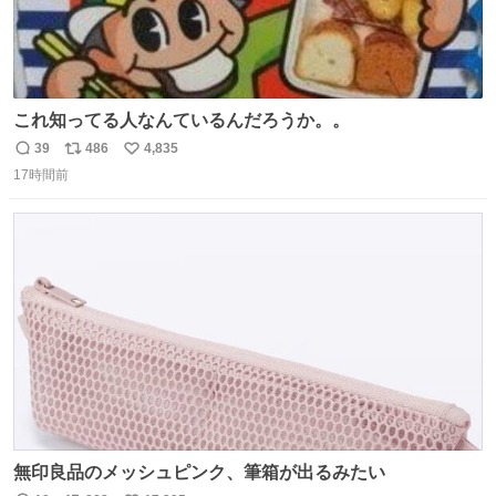
これ知ってる人なんているんだろうか。。
39
486
4,835
返
リ
い
17時間前
信
ポ
い
数
ス
ね
ト
数
数
無印良品のメッシュピンク、筆箱が出るみたい