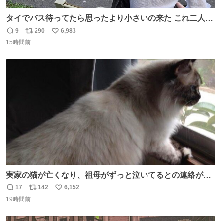
タイでバス待ってたら思ったより小さいの来た これ二人行
けるか？
9
290
6,983
返
リ
い
15時間前
信
ポ
い
数
ス
ね
ト
数
数
実家の猫が亡くなり、祖母がずっと泣いてるとの連絡があ
りました… 西日本豪雨の時、家族が避難する中1匹で2階に
17
142
6,152
返
リ
い
残り、怖い思いをして頑張った子だった😢私の家族を支え
19時間前
信
ポ
い
てくれて本当にありがとう✨
数
ス
ね