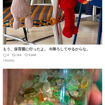
数
回実現しそうです
もう、保育園に行ったよ。 今降ろしてやるからな。
6
164
6,848
返
リ
い
19時間前
信
ポ
い
数
ス
ね
ト
数
数