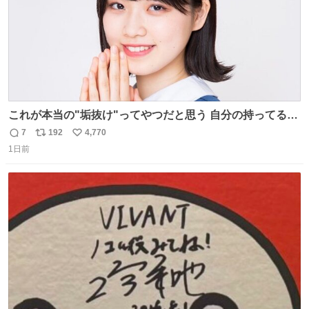
これが本当の"垢抜け"ってやつだと思う 自分の持ってるポ
テンシャルを最大限活かしてるもん 私も整形とかじゃなく
7
192
4,770
返
リ
い
て、こういう垢抜け方したい
1日前
信
ポ
い
数
ス
ね
ト
数
数