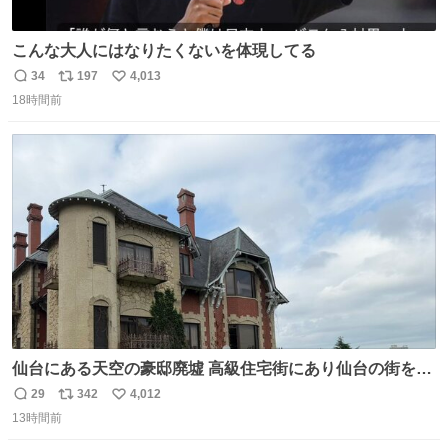
こんな大人にはなりたくないを体現してる
34
197
4,013
返
リ
い
18時間前
信
ポ
い
数
ス
ね
ト
数
数
仙台にある天空の豪邸廃墟 高級住宅街にあり仙台の街を一
望できたのだろう それにしても美しい家や
29
342
4,012
返
リ
い
13時間前
信
ポ
い
数
ス
ね