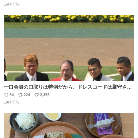
16時間前
信
ポ
い
数
ス
ね
ト
数
数
一口会員の口取りは特例だから、ドレスコードは厳守させ
るべき。
54
224
2,355
返
リ
い
19時間前
信
ポ
い
数
ス
ね
ト
数
数