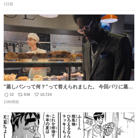
1日前
信
ポ
い
数
ス
ね
ト
数
数
"蒸しパンって何？"って答えられました。 今回パリに蒸し
パンがなかった。😭😢
32
938
10,724
返
リ
い
10時間前
信
ポ
い
数
ス
ね
ト
数
数