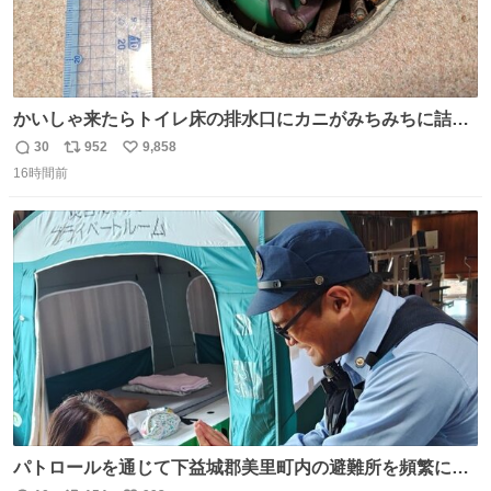
かいしゃ来たらトイレ床の排水口にカニがみちみちに詰ま
ってて横転
30
952
9,858
返
リ
い
16時間前
信
ポ
い
数
ス
ね
ト
数
数
パトロールを通じて下益城郡美里町内の避難所を頻繁に訪