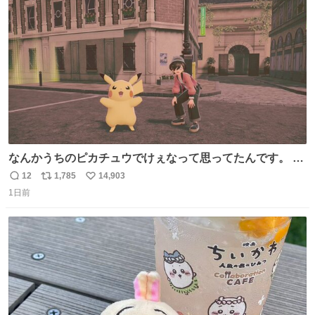
ト
数
数
なんかうちのピカチュウでけぇなって思ってたんです。 そ
れでね、ライチュウにしたら普通のライチュウと変わらな
12
1,785
14,903
返
リ
い
いサイズになるよなって思ったんですよ。これは名案だな
1日前
信
ポ
い
と。 そしたらね、なっちゃったんですよ。 バンギラスくら
数
ス
ね
いでかいライチュウに。
ト
数
数