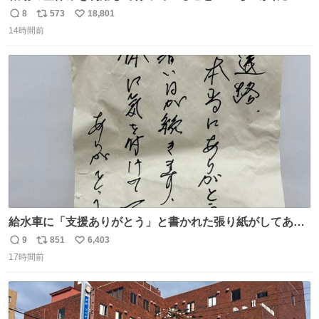
タイトルフォントの練習
8
573
18,801
返
リ
い
14時間前
信
ポ
い
数
ス
ね
ト
数
数
給水車に「支援ありがとう」と書かれた張り紙がしてあっ
たのだ。現地で活動する職員の疲れも少し吹き飛んだの
9
851
6,403
返
リ
い
だ。温かいお気持ち、本当にありがとうございますなのだ
17時間前
信
ポ
い
😊一日も早く日常が戻るよう、これからも心を込めて支援
数
ス
ね
を続けていくのだ💪＃米子市上下水道局 ＃給水支援
ト
数
数