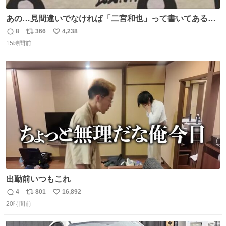
あの…見間違いでなければ「二宮和也」って書いてあるよ
うに見えるんですが…
8
366
4,238
返
リ
い
15時間前
信
ポ
い
数
ス
ね
ト
数
数
出勤前いつもこれ
4
801
16,892
返
リ
い
20時間前
信
ポ
い
数
ス
ね