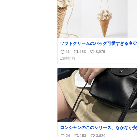
ソフトクリームのバッグ可愛すぎる🍦🤍
11
583
8,976
返
リ
い
13時間前
信
ポ
い
数
ス
ね
ト
数
数
ロンシャンのこのシリーズ、なかなか安
らないのにセール価格になってる🖤✨レ
24
153
3,820