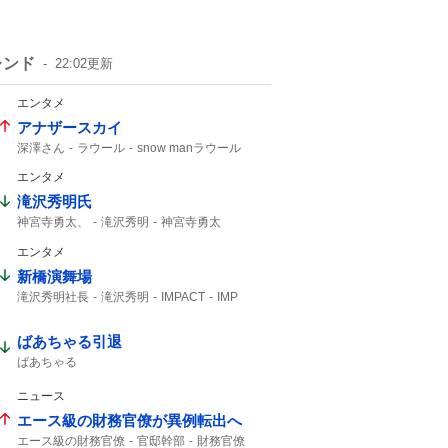
レンド
22:02
更新
エンタメ
アナザースカイ
深澤さん
ラウール
snow manラウール
ふかラウ
エンタメ
滝沢秀明氏
神宮寺勇太、
滝沢秀明
神宮寺勇太
Number_i
エンタメ
新橋演舞場
滝沢秀明社長
滝沢秀明
IMPACT
IMP
主演舞台
TOBE
IMP.
椿泰我
サンスポ
10月から
ばあちゃる引退
ばあちゃる
ニュース
エース級の財務官僚が異例転出へ
エース級の財務官僚
官邸幹部
財務官僚