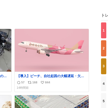
ト
1
2
3
の映
【導入】ピーチ、自社起因の大幅遅延・欠航
に「補償」開始へ
57
168
844
4
返
リ
い
news.livedoor.com/article/detail… 同社に起
14時間前
熊本 #
因する理由によって大幅遅延や欠航が発生し
信
ポ
い
た場合、乗客が負担した宿泊費や交通費を、
数
ス
ね
領収書の事後申請に基づき、国内線は1人あた
ト
数
5
り上限1万円、国際線は上限2万円まで支払
数