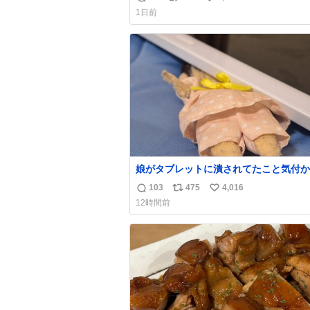
返
リ
い
なのが反則級にかわいい。持ってるだけ
1日前
ーデが格上げされる。
信
ポ
い
数
ス
ね
ト
数
数
娘がタブレットに潰されてたこと気付か
った。 旦那だけは娘の波長を感じ取れ
103
475
4,016
返
リ
い
声出せずともSOSが伝わったらしい。 
12時間前
旦那が救出して、泣きじゃくる娘に自分
信
ポ
い
って抱きしめようとしたら、ビンタされ
数
ス
ね
まった。3回ほど。 小さい手だけど、地
ト
数
痛い。 その後、娘は旦那に泣きついて
数