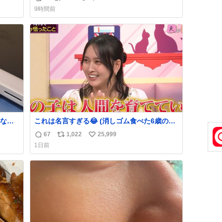
返
リ
い
でコ
9時間前
信
ポ
い
数
ス
ね
ト
数
数
なか
これは名言すぎる😂 (消しゴム食べた6歳の弟
るから
を思い出しながら)
67
1,022
25,999
返
リ
い
急いで
1日前
も謝
信
ポ
い
てし
数
ス
ね
味に
ト
数
た。
数