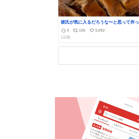
彼氏が気に入るだろうな〜と思って作っ
想像の何倍も美味しい美味しい言ってく
4
106
5,092
返
リ
い
嬉しい
1日前
信
ポ
い
数
ス
ね
ト
数
数