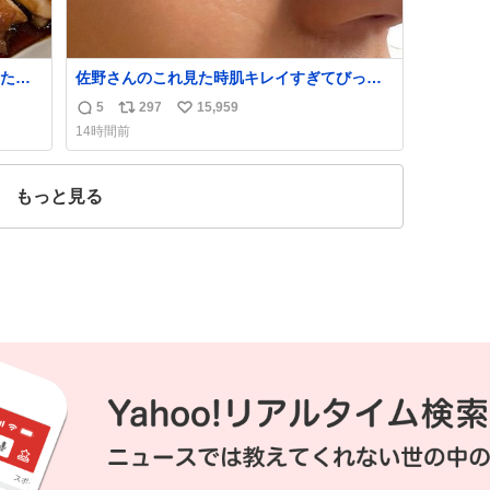
たら
佐野さんのこれ見た時肌キレイすぎてびっく
れて
りしたし、やはりアイドルって体型･肌管理す
5
297
15,959
返
リ
い
ごすぎる
14時間前
信
ポ
い
数
ス
ね
ト
数
もっと見る
数