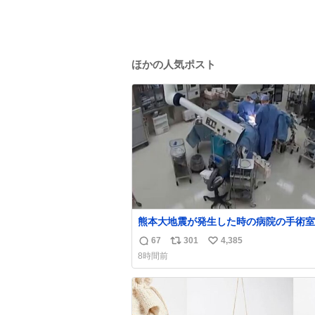
ほかの人気ポスト
熊本大地震が発生した時の病院の手術室
像が公開されていたがとにかく怖すぎる
67
301
4,385
返
リ
い
x.com/nhk_news/statu…
8時間前
news.web.nhk/newsweb/na/na-… #
信
ポ
い
大地震 #手術室
数
ス
ね
ト
数
数