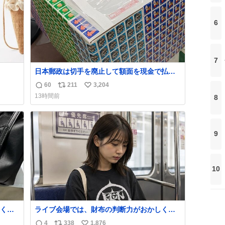
う。
6
7
日本郵政は切手を廃止して額面を現金で払い
戻せ2026 #日本郵政 @JapanPostHD_PR
60
211
3,204
返
リ
い
13時間前
8
信
ポ
い
数
ス
ね
ト
数
数
9
10
くな
ライブ会場では、財布の判断力がおかしくな
ザー
る。
4
338
1,876