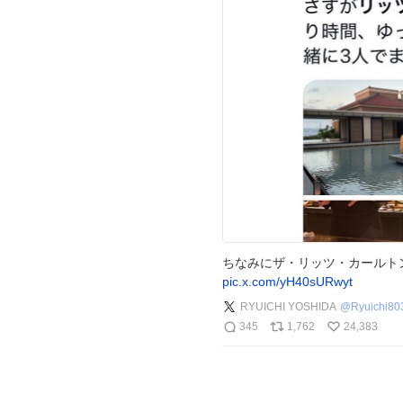
ちなみにザ・リッツ・カールト
pic.x.com/yH40sURwyt
RYUICHI YOSHIDA
@
Ryuichi8
345
1,762
24,383