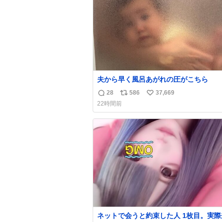
数
夫から早く風呂あがれの圧がこちら
28
586
37,669
返
リ
い
22時間前
信
ポ
い
数
ス
ね
ト
数
数
ネットで会うと約束した人 1枚目。実際