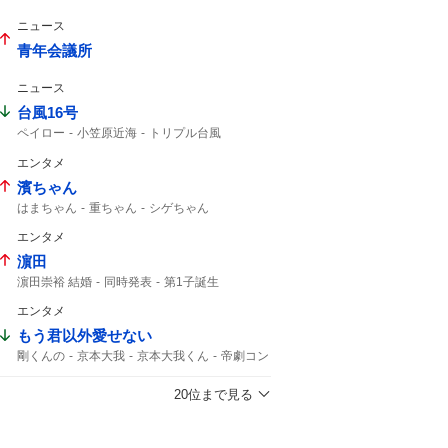
仮面ライダーゼッツ
コードナンバーサーティーン
仮面ライダー
ニュース
青年会議所
ニュース
台風16号
ペイロー
小笠原近海
トリプル台風
影響はない
16号
熱帯低気圧
午後3時
エンタメ
台風14号
14号
台風15号
濱ちゃん
はまちゃん
重ちゃん
シゲちゃん
ちゃん結婚
結婚おめでとう
結婚したの
エンタメ
しげ
濵田
濵田崇裕 結婚
同時発表
第1子誕生
重岡大毅 結婚
重岡大毅
濵田崇裕
重岡
エンタメ
午後6時
結婚した
第1子
結婚した?
もう君以外愛せない
剛くんの
京本大我
京本大我くん
帝劇コン
光一くん
京本さん
僕こそミュージック
DOMOTO
帝コン
市村正親
20位まで見る