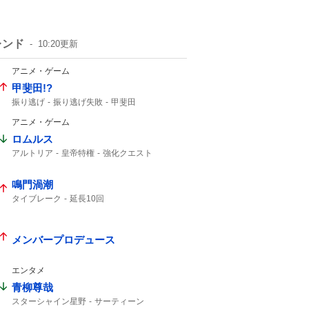
レンド
10:20
更新
アニメ・ゲーム
甲斐田!?
振り逃げ
振り逃げ失敗
甲斐田
アニメ・ゲーム
ロムルス
アルトリア
皇帝特権
強化クエスト
セイバー
鳴門渦潮
タイブレーク
延長10回
メンバープロデュース
エンタメ
青柳尊哉
スターシャイン星野
サーティーン