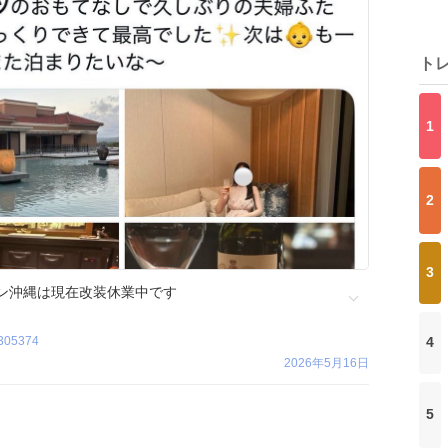
ト
1
2
3
ン沖縄は現在改装休業中です
0305374
4
2026年5月16日
5