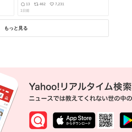
干しをしています🍝 ありがとう先人の知恵
13
462
7,231
返
リ
い
1日前
信
ポ
い
数
ス
ね
ト
数
もっと見る
数