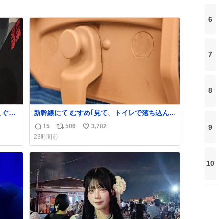
6
7
8
えぐい
新幹線にて むすめ｢見て、トイレで落ち込んで
くれる
る人｣ それにしか見えなくなった どうしてく
15
506
3,782
9
返
リ
い
れるんだ
23時間前
信
ポ
い
数
ス
ね
ト
数
10
数