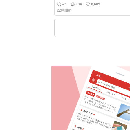
人2枚目
43
134
6,605
返
リ
い
22時間前
信
ポ
い
数
ス
ね
ト
数
数