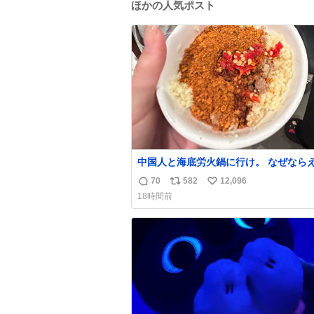
ほかの人気ポスト
中国人と海底労火鍋に行け。 なぜなら
調合して美味しすぎる ソースを作って
70
582
12,096
返
リ
い
から。
18時間前
信
ポ
い
数
ス
ね
ト
数
数