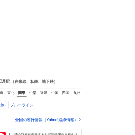
車遅延
（在来線、私鉄、地下鉄）
道
東北
関東
中部
近畿
中国
四国
九州
光線
ブルーライン
全国の運行情報（Yahoo!路線情報）