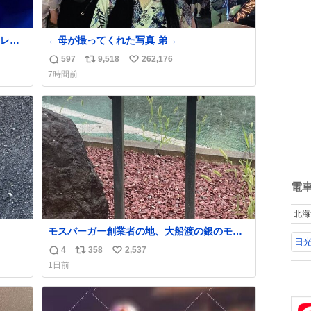
レー
←母が撮ってくれた写真 弟→
した
597
9,518
262,176
返
リ
い
7時間前
信
ポ
い
数
ス
ね
ト
数
数
電
北海
モスバーガー創業者の地、大船渡の銀のモス
日
バーガーに一礼。
4
358
2,537
返
リ
い
1日前
信
ポ
い
数
ス
ね
ト
数