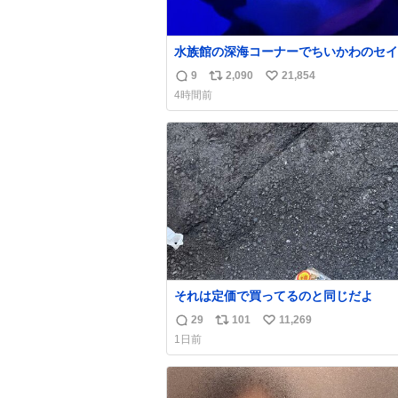
水族館の深海コーナーでちいかわのセイ
ンぬい取り出したら目光っててビビりま
9
2,090
21,854
返
リ
い
#ちいかわ
4時間前
信
ポ
い
数
ス
ね
ト
数
数
それは定価で買ってるのと同じだよ
29
101
11,269
返
リ
い
1日前
信
ポ
い
数
ス
ね
ト
数