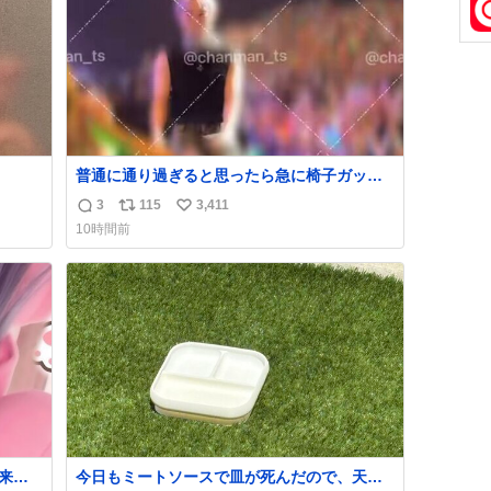
数
普通に通り過ぎると思ったら急に椅子ガッっ
て来てビビった。そんでまじいい匂い。← #
3
115
3,411
返
リ
い
超特急_ESCORT
10時間前
信
ポ
い
数
ス
ね
ト
数
数
来た
今日もミートソースで皿が死んだので、天日