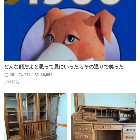
数
どんな顔だよと思って見にいったらその通りで笑った
29
719
15,967
返
リ
い
17時間前
信
ポ
い
数
ス
ね
ト
数
数