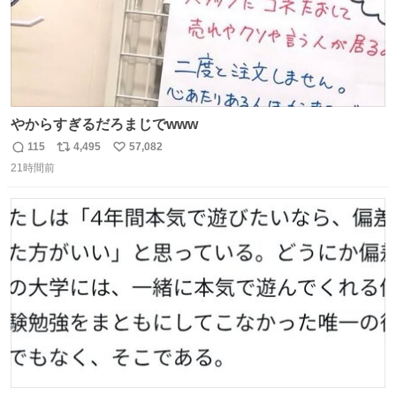
やからすぎるだろまじでwww
115
4,495
57,082
返
リ
い
21時間前
信
ポ
い
数
ス
ね
ト
数
数