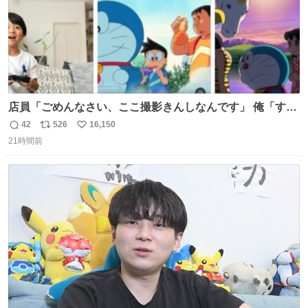
店員「ごめんなさい、ここ撮影きんしなんです」 俺「すみ
ません！すぐ消します」 店員「念のためフォルダから消し
42
526
16,150
返
リ
い
てるところ見せて頂けますか？」 俺「はい…」
21時間前
信
ポ
い
数
ス
ね
ト
数
数