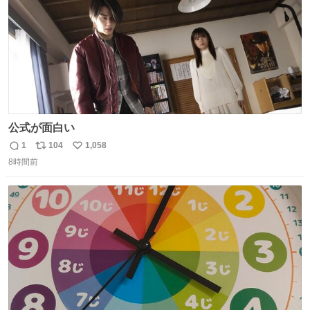
公式が面白い
1
104
1,058
返
リ
い
8時間前
信
ポ
い
数
ス
ね
ト
数
数