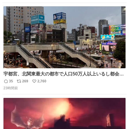
数
ス
ね
ト
数
数
宇都宮、北関東最大の都市で人口50万人以上いるし都会何
だろうなと思っていたら想像以上に都会で興奮した
35
269
2,760
返
リ
い
23時間前
信
ポ
い
数
ス
ね
ト
数
数