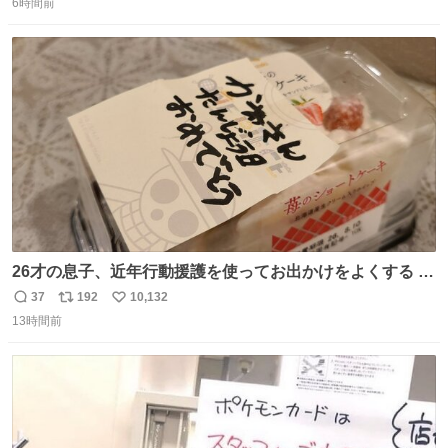
6時間前
信
ポ
い
数
ス
ね
ト
数
数
26才の息子、近年行動援護を使ってお出かけをよくする 親
との外出はもう嫌らしい。 中身は小学生位なのに小癪な😅
37
192
10,132
返
リ
い
昨日は夜のショッピングモールに行った 先に寝といてよ❗
13時間前
信
ポ
い
と何度も何度も言い残して。 起きたら冷蔵庫に… ああ、こ
数
ス
ね
れ買いに行ってくれたんだ…😭
ト
数
数