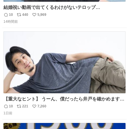
結婚祝い動画で出てくるわけがないテロップ
youtu.be/4pJ7U22AYtw
10
440
5,969
返
リ
い
14時間前
信
ポ
い
数
ス
ね
ト
数
数
【重大なヒント】 うーん、僕だったら井戸を確かめますけ
どね
10
221
7,260
返
リ
い
1日前
信
ポ
い
数
ス
ね
ト
数