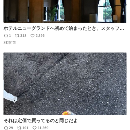
ホテルニューグランドへ初めて泊まったとき、スタッフさ
まから朝のロビーはとても綺麗ですと教えていただいた。
1
318
2,396
返
リ
い
薄暗がりの重厚な造りへ、まずやわらかな光が差し込み、
8時間前
信
ポ
い
しだいに馴染んでいって、時間をかけていつもの美しさへ
数
ス
ね
と移ろっていく。120分のドラマチック。
ト
数
数
それは定価で買ってるのと同じだよ
29
101
11,269