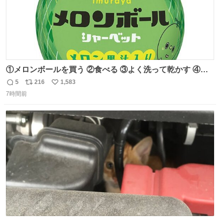
①メロンボールを買う ②食べる ③よく洗って乾かす ④か
わいい
5
216
1,583
返
リ
い
7時間前
信
ポ
い
数
ス
ね
ト
数
数