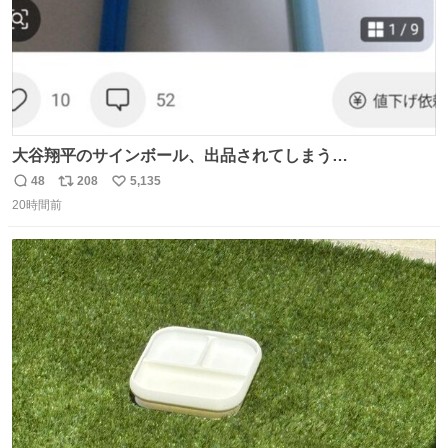
大谷翔平のサインボール、出品されてしまう…
48
208
5,135
返
リ
い
20時間前
信
ポ
い
数
ス
ね
ト
数
数