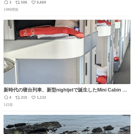
3
506
6,669
返
リ
い
19時間前
信
ポ
い
数
ス
ね
ト
数
数
新時代の寝台列車、新型nightjetで誕生したMini Cabin ま
さに走るカプセルホテルといった感じで、一人旅で利用す
4
215
1,133
返
リ
い
るのにはちょうどいい設備。 他の人も言ってましたが、サ
1日前
信
ポ
い
ンライズの後継に欲しい…
数
ス
ね
ト
数
数