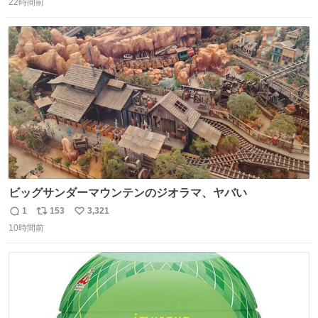
うにこのような形で保存していると前に科博の先生から教
22時間前
信
ポ
い
えてもらった #国立科学博物館
数
ス
ね
ト
数
数
ビッグサンダーマウンテンのジオラマ、ヤバい
1
153
3,321
返
リ
い
10時間前
信
ポ
い
数
ス
ね
ト
数
数