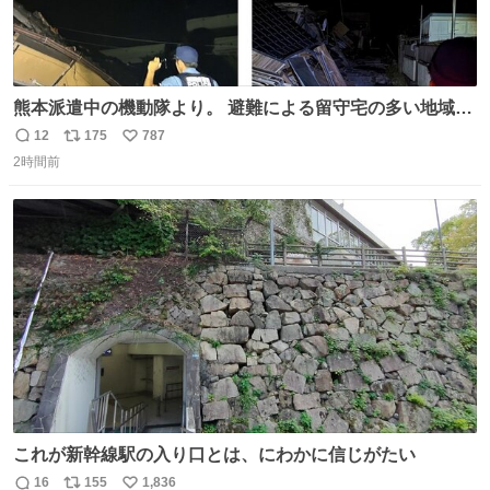
熊本派遣中の機動隊より。 避難による留守宅の多い地域等
を念入りに、見守っています。県境を越えて集まった警察
12
175
787
返
リ
い
官が、今も昼夜を問わず、守っています。 夜が明けると、
2時間前
信
ポ
い
地域の皆さんへの御挨拶のため、ラジオ体操に飛び入り参
数
ス
ね
加させていただきました。
ト
数
数
これが新幹線駅の入り口とは、にわかに信じがたい
16
155
1,836