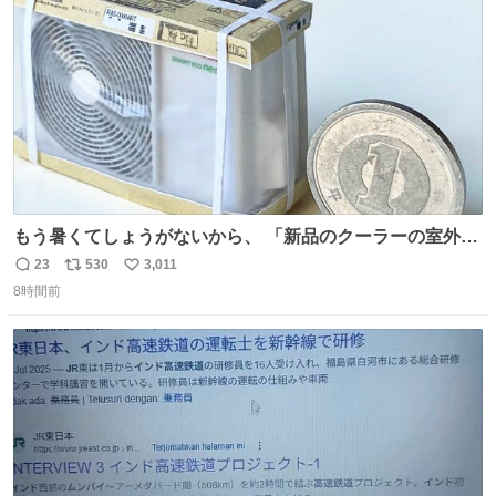
数
もう暑くてしょうがないから、 「新品のクーラーの室外機
のミニチュア」 でも見ていってよ
23
530
3,011
返
リ
い
8時間前
信
ポ
い
数
ス
ね
ト
数
数