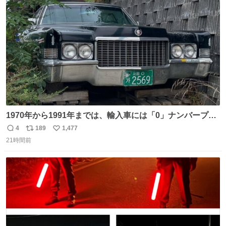
愛がられて困ることもなかろうなと思ったのでやっぱり猫
ト
数
数
よ不老不死でいてくれ
1970年から1991年までは、輸入車には「0」ナンバープレ
ートが使用されていました。 その後、この制度は廃止さ
4
189
1,477
返
リ
い
れ、すべての「0」ナンバープレートは抹消・無効化され
21時間前
信
ポ
い
ました。 ところが最近、その「0」ナンバープレートを装
数
ス
ね
着した車両が発見されました。 今でも残っていること自体
ト
数
数
が奇跡です……。