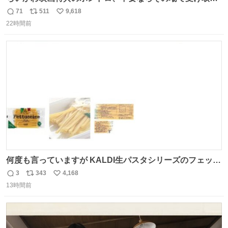
辞退すれば良いのに白々しい
71
511
9,618
返
リ
い
22時間前
信
ポ
い
数
ス
ね
ト
数
数
何度も言っていますが KALDI生パスタシリーズのフェット
チーネは 真剣(ガチ)で美味いぞ
3
343
4,168
返
リ
い
13時間前
信
ポ
い
数
ス
ね
ト
数
数