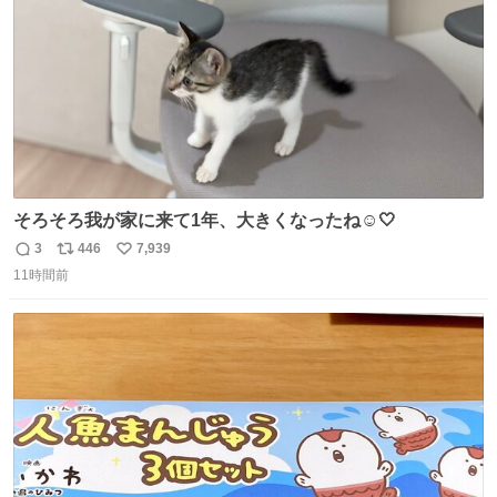
そろそろ我が家に来て1年、大きくなったね☺️🤍
3
446
7,939
返
リ
い
11時間前
信
ポ
い
数
ス
ね
ト
数
数