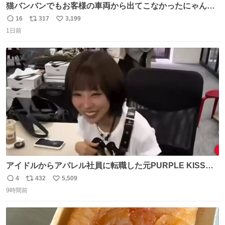
猫バンバンでもお客様の車両から出てこなかったにゃんこ
🐈 救出しようとした工場長が腕を引っ掻かれ、ぱんぱんに
16
317
3,199
返
リ
い
膨れ上がり、傷だらけ血だらけになりながらも何とか救出
1日前
信
ポ
い
したこの子はその後、工場長の家の子になりました😌💕
数
ス
ね
ト
数
数
アイドルからアパレル社員に転職した元PURPLE KISSの
ドシちゃん、入社3日目にして自社の取り扱い商品を一生
4
432
5,509
返
リ
い
懸命PRしててほんまに…………
9時間前
信
ポ
い
数
ス
ね
ト
数