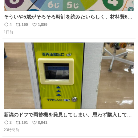
そういや5歳がそろそろ時計を読みたいらしく、材料費600
円で作れる知育時計作ってみた！ めっちゃ簡単！ ありがと
4
160
1,889
返
リ
い
う先人！
1日前
信
ポ
い
数
ス
ね
ト
数
数
新潟のドフで両替機を発見してしまい、思わず購入してし
まい大阪に発送するイベントが発生
2
191
8,041
返
リ
い
23時間前
信
ポ
い