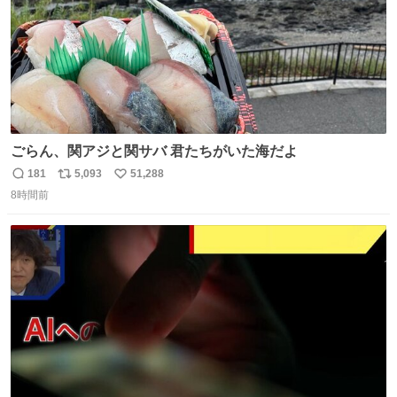
ごらん、関アジと関サバ 君たちがいた海だよ
181
5,093
51,288
返
リ
い
8時間前
信
ポ
い
数
ス
ね
ト
数
数