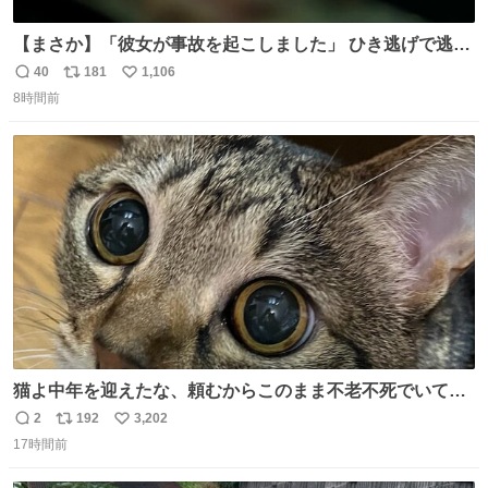
【まさか】「彼女が事故を起こしました」 ひき逃げで逃走
した男、AIの相談履歴で“ウソ発覚” 警察が男のスマホを押
40
181
1,106
返
リ
い
収して解析すると、出頭する前に事故の詳しい状況やどう
8時間前
信
ポ
い
対応すればいいかをAIに相談していたことがわかった。し
数
ス
ね
かし、AIの回答は「正直に警察に話すように」だった。
ト
数
数
猫よ中年を迎えたな、頼むからこのまま不老不死でいてく
れ…と願ってから、いや人間の家族が死に絶えて猫だけこ
2
192
3,202
返
リ
い
の世に置いていくなんてひどいことはできない…と思って
17時間前
信
ポ
い
から、猫のこの可愛さと愛嬌なら未来永劫ほかの人間に可
数
ス
ね