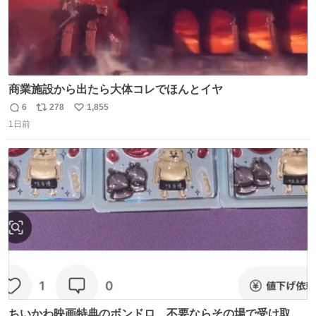
商業施設から出たら大体コレでほんとイヤ
6
278
1,855
返
リ
い
1日前
信
ポ
い
数
ス
ね
ト
数
数
ちいかわ映画特典のボンドロ、不要ならその場で受け取り