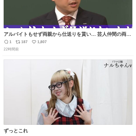
アルバイトもせず両親から仕送りを貰い… 芸人仲間の両親
のスネまでかじる!? ドンデコルテ銀次⚡️ 無料見逃し配信は
1
187
1,807
返
リ
い
こちらから ▶︎abema.go.link/gBLVb ◤しくじり先生
22時間前
信
ポ
い
ABEMAにて毎週最新話無料配信中◢ @10000nabe
数
ス
ね
@akmllube0617
ト
数
数
ずっとこれ