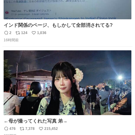
インド関係のページ、もしかして全部消されてる?
2
124
1,036
返
リ
い
16時間前
信
ポ
い
数
ス
ね
ト
数
数
←母が撮ってくれた写真 弟→
476
7,378
215,452
返
リ
い