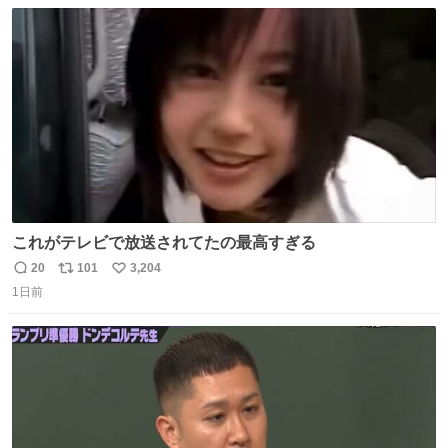
数
ス
ね
ト
数
数
これがテレビで放送されてたの最高すぎる
20
101
3,204
返
リ
い
1日前
信
ポ
い
数
ス
ね
ト
数
数