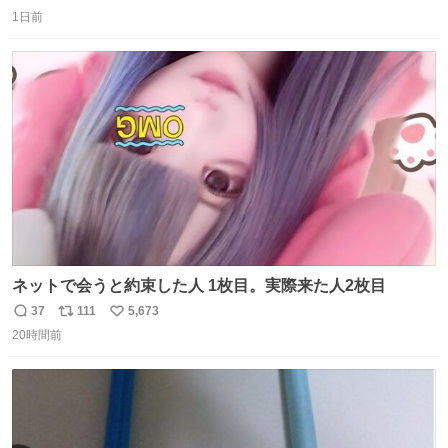
返
リ
い
1日前
信
ポ
い
数
ス
ね
ト
数
数
ネットで会うと約束した人 1枚目。実際来た人2枚目
37
111
5,673
返
リ
い
20時間前
信
ポ
い
数
ス
ね
ト
数
数