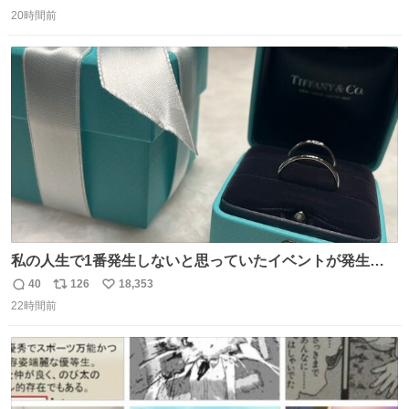
返
リ
い
20時間前
信
ポ
い
数
ス
ね
ト
数
数
私の人生で1番発生しないと思っていたイベントが発生し
ました
40
126
18,353
返
リ
い
22時間前
信
ポ
い
数
ス
ね
ト
数
数