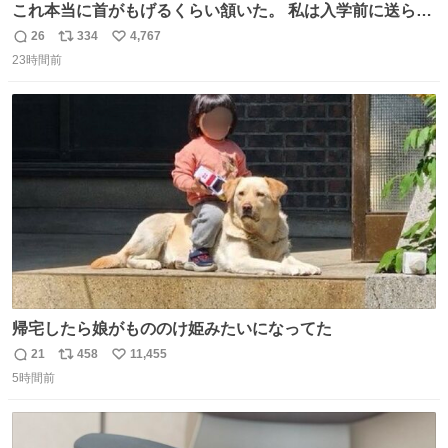
これ本当に首がもげるくらい頷いた。 私は入学前に送られ
てきた、大学のサークル紹介冊子を見た時点で終わりを感
26
334
4,767
返
リ
い
じたので、女子大でもないくせに偏差値の高い大学のイン
23時間前
信
ポ
い
カレサークルに突撃して所属するという奇行で事なきを得
数
ス
ね
た。 高偏差値に行けないならせめてそれくらいした方が予
ト
数
数
後がいいです。 https://t.co/9nMHIrETkw
帰宅したら娘がもののけ姫みたいになってた
21
458
11,455
返
リ
い
5時間前
信
ポ
い
数
ス
ね
ト
数
数