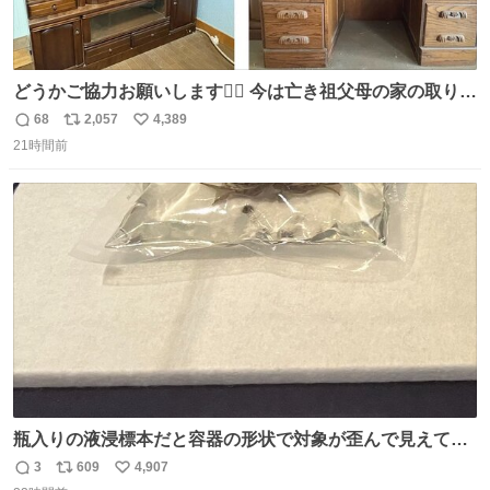
どうかご協力お願いします🙇‍♂️ 今は亡き祖父母の家の取り壊
しが決まり、どうしても処分して欲しくない食器棚と机の
68
2,057
4,389
返
リ
い
引き取り手を探しております この2つは私の祖母が当初一
21時間前
信
ポ
い
目惚れで購入したもので、祖母はc型肝炎で58歳という若
数
ス
ね
さで亡くなりましたが、この家具達をとても大切にしてお
ト
数
数
りました 続く↓
瓶入りの液浸標本だと容器の形状で対象が歪んで見えてし
まうことから、なるべく歪みがない状態で観察しやすいよ
3
609
4,907
返
リ
い