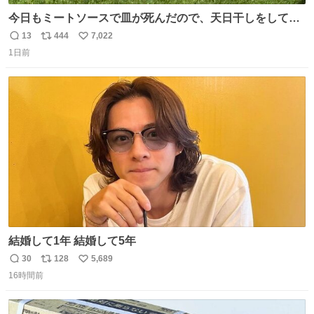
今日もミートソースで皿が死んだので、天日干しをしてい
ます🍝 ありがとう先人の知恵
13
444
7,022
返
リ
い
1日前
信
ポ
い
数
ス
ね
ト
数
数
結婚して1年 結婚して5年
30
128
5,689
返
リ
い
16時間前
信
ポ
い
数
ス
ね
ト
数