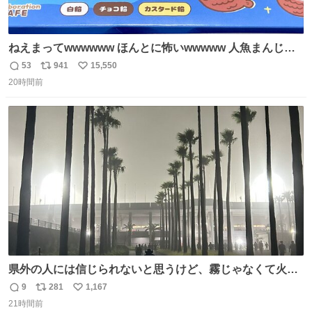
ねえまってwwwwww ほんとに怖いwwwww 人魚まんじゅ
う買ってきたから私も永遠のいのちを…ぐへへ…と思いな
53
941
15,550
返
リ
い
がら1つ食べたら 奥歯欠けたんだけど！！！！？？？ しか
20時間前
信
ポ
い
もガッツリ😭 まんじゅうだよ？？？？？？ ガリッて言っ
数
ス
ね
たから何？と思って口から出したら自分の歯wwwwww セ
ト
数
数
イレーンの呪いじゃん😭
県外の人には信じられないと思うけど、霧じゃなくて火山
灰です🌋 #桜島
9
281
1,167
返
リ
い
21時間前
信
ポ
い