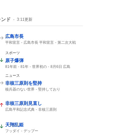
レンド
3:11
更新
広島市長
平和宣言
広島市長 平和宣言
第二次大戦
広島の原爆
口を揃えて
日本国憲法
2000年
NHK
スポーツ
原子爆弾
81年前
81年
世界初の
8月6日 広島
ニュース
非核三原則を堅持
核兵器のない世界
堅持しており
唯一の戦争被爆国
NPT
非核三原則
非核三原則見直し
広島平和記念式典
非核三原則
天翔乱姫
フッダイ
デップー