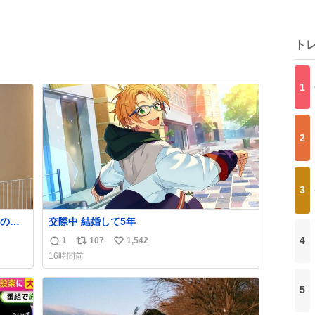
ト
1
2
3
の方
交際中 結婚して5年
もう
4
1
107
1,542
返
リ
い
16時間前
信
ポ
い
数
ス
ね
5
ト
数
数