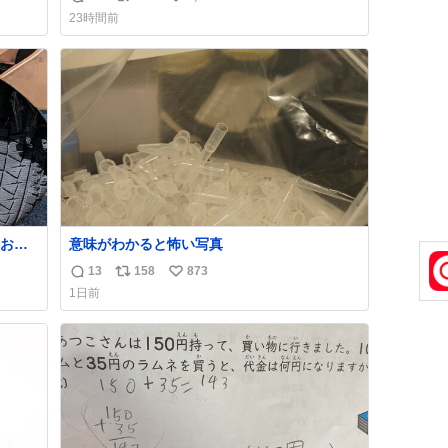
返
リ
い
23時間前
信
ポ
い
数
ス
ね
ト
数
数
お客
意味がわかると怖い写真
いで助
13
158
873
返
リ
い
ス付い
1日前
信
ポ
い
すか
数
ス
ね
線、ブ
ト
数
数