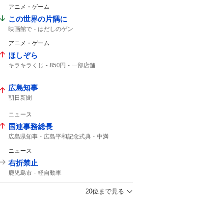
アニメ・ゲーム
この世界の片隅に
映画館で
はだしのゲン
アニメ・ゲーム
ほしぞら
キラキラくじ
850円
一部店舗
無くなり次第終了
シルバニア
広島知事
朝日新聞
ニュース
国連事務総長
広島県知事
広島平和記念式典
中満
平和祈念式典
核保有国
1946年
ニュース
核兵器廃絶
常任理事国
ゼロサム
事務総長
右折禁止
鹿児島市
軽自動車
20位まで見る