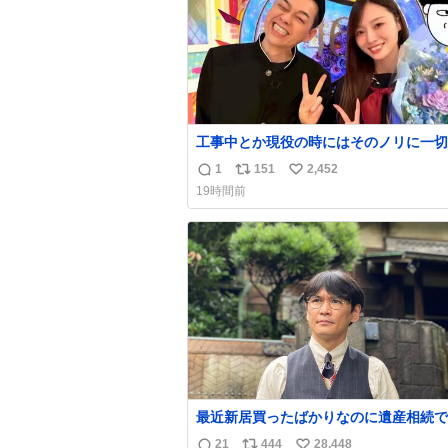
工事中とか現役の時にはそのノリに一切
てなかった1番の「設楽の女」が卒業し
1
151
2,452
返
リ
い
を現しはじめてて大好き🥲🥲 設楽さん
19時間前
も良い🥲 #梅澤美波
信
ポ
い
数
ス
ね
ト
数
数
最近新居買ったばかりなのに遺産相続で
らっちゃった長男
21
444
28,448