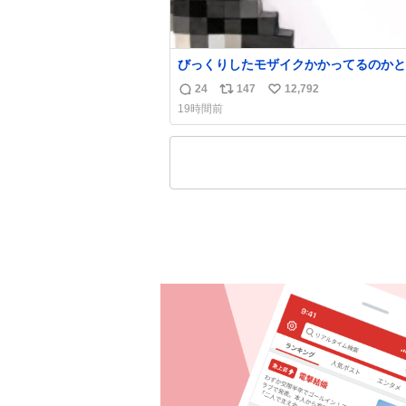
びっくりしたモザイクかかってるのかと
た
24
147
12,792
返
リ
い
19時間前
信
ポ
い
数
ス
ね
ト
数
数