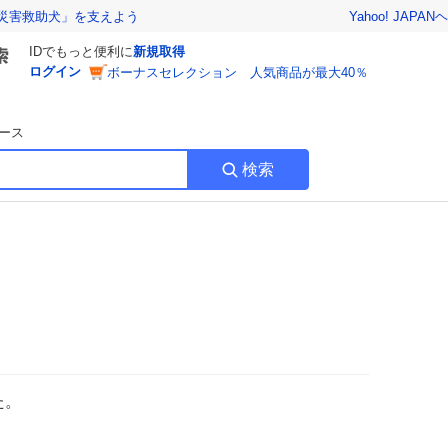
Yahoo! JAPAN
ヘ
災害救助犬」を支えよう
IDでもっと便利に
新規取得
ログイン
ボーナスセレクション 人気商品が最大40％
ース
検索
た。