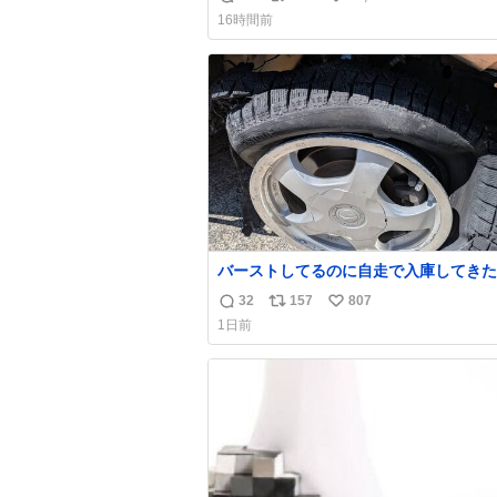
返
リ
い
16時間前
信
ポ
い
数
ス
ね
ト
数
数
バーストしてるのに自走で入庫してきた
さん バーストしたならその場で動かな
32
157
807
返
リ
い
け呼んで下さい😰 保険にロードサービ
1日前
てて金銭負担も無いんですから これで走る
信
ポ
い
と、壊さなくていい所まで壊しちゃいま
数
ス
ね
ら 実際、外装ダメージ、ABSセンサ断
ト
数
レーキホースも傷入っちゃってます…
数