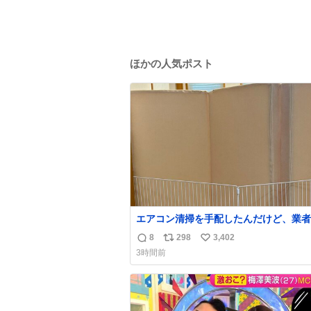
ほかの人気ポスト
エアコン清掃を手配したんだけど、業者
にめっちゃ吠えるから隔離した。これで
8
298
3,402
返
リ
い
安心だ。
3時間前
信
ポ
い
数
ス
ね
ト
数
数