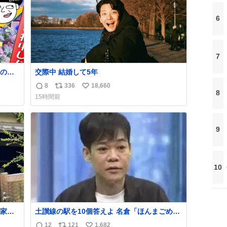
6
7
のっ
交際中 結婚して5年
て頭角
8
336
18,660
返
リ
い
の返し
8
15時間前
信
ポ
い
数
ス
ね
ト
数
9
数
10
家も
土讃線の駅を10個答えよ 名倉「ほんまごめ
ん、」 ↑正解（御免駅）
12
121
1,682