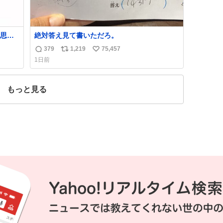
思っ
絶対答え見て書いただろ。
379
1,219
75,457
返
リ
い
1日前
信
ポ
い
数
ス
ね
ト
数
もっと見る
数