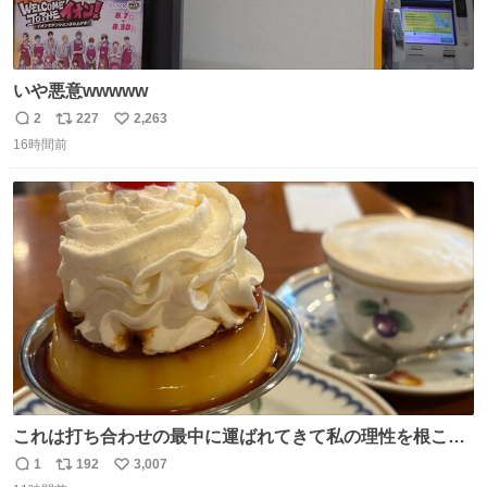
いや悪意wwwww
2
227
2,263
返
リ
い
16時間前
信
ポ
い
数
ス
ね
ト
数
数
これは打ち合わせの最中に運ばれてきて私の理性を根こそ
ぎ奪い去ったプリンの写真です。
1
192
3,007
返
リ
い