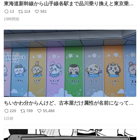
東海道新幹線から山手線各駅まで品川乗り換えと東京乗り
換え。どっちが早いか？どっちが安いか？を調べてみた。
13
114
581
返
リ
い
数字は早い方の駅からの所要時間。駅名色分けは運賃が安
19時間前
信
ポ
い
い方で色分け。赤白抜き＝品川 青白抜き＝東京。黒字は
数
ス
ね
運賃が同じ。→
ト
数
数
ちいかわ分からんけど、古本屋だけ属性が名前になってる
のはどういうこと？
220
789
55,486
返
リ
い
1日前
信
ポ
い
数
ス
ね
ト
数