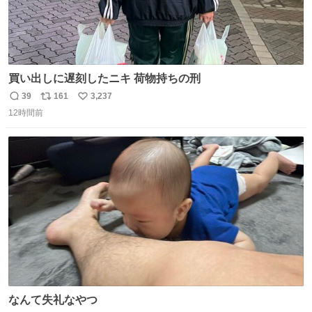
買い出しに遅刻したニキ 荷物持ちの刑
39
161
3,237
返
リ
い
12時間前
信
ポ
い
数
ス
ね
ト
数
数
なんて失礼なやつ