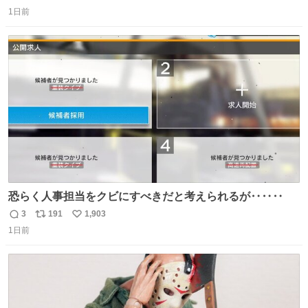
返
リ
い
＆寝起きのボサボサ頭でも「今日も可愛いね」が止まらな
1日前
信
ポ
い
い。放っておくと永遠に髪撫でてきて作業進まない()
数
ス
ね
156cm40kg、年中日焼け止めとお友達の私より綺麗な手や
ト
数
数
めてもろて とか言う
恐らく人事担当をクビにすべきだと考えられるが‥‥‥
3
191
1,903
返
リ
い
1日前
信
ポ
い
数
ス
ね
ト
数
数