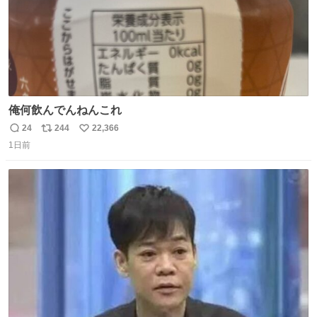
俺何飲んでんねんこれ
24
244
22,366
返
リ
い
1日前
信
ポ
い
数
ス
ね
ト
数
数