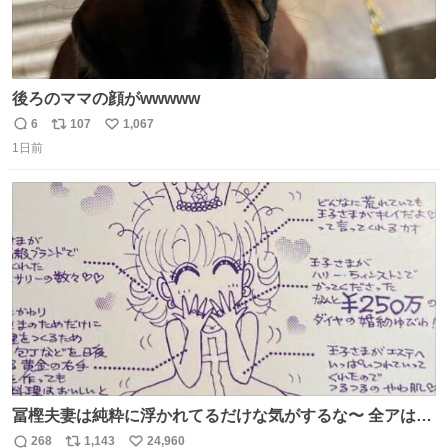
後ろのママの顔がwwwww
6
107
1,067
返
リ
い
1日前
信
ポ
い
数
ス
ね
ト
数
数
冨樫夫妻は純粋に浮かれてるだけな気がするな〜 全アはこ
こに自分の市場価値的なものを上乗せするので、 すっぴん
268
1,143
24,960