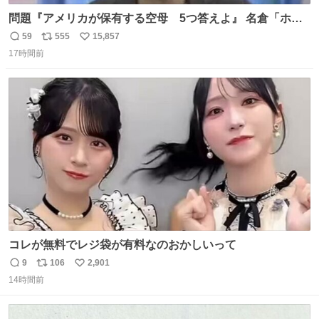
問題『アメリカが保有する空母 5つ答えよ』 名倉「ホン
マごめん、日本」
59
555
15,857
返
リ
い
17時間前
信
ポ
い
数
ス
ね
ト
数
数
コレが無料でレジ袋が有料なのおかしいって
9
106
2,901
返
リ
い
14時間前
信
ポ
い
数
ス
ね
ト
数