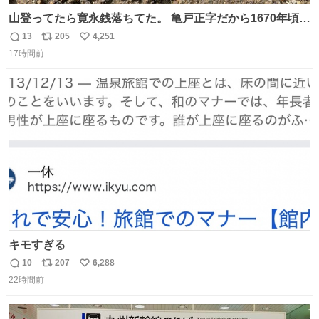
山登ってたら寛永銭落ちてた。 亀戸正字だから1670年頃に
鋳造されたもの。
13
205
4,251
返
リ
い
17時間前
信
ポ
い
数
ス
ね
ト
数
数
キモすぎる
10
207
6,288
返
リ
い
22時間前
信
ポ
い
数
ス
ね
ト
数