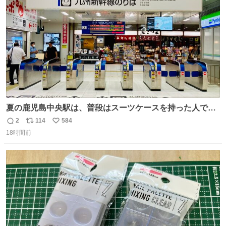
数
夏の鹿児島中央駅は、普段はスーツケースを持った人で溢
れています。 しかし、今日の夕方では、1〜2人しか見ませ
2
114
584
返
リ
い
んでした。 近くの『みやげ横丁』も、お客さんが少なかっ
18時間前
信
ポ
い
たです。 九州新幹線は新水俣駅駅まで復旧しましたが、や
数
ス
ね
はり全線が通れないとキツイですね。 こういう時は、地元
ト
数
数
民が支えましょ。