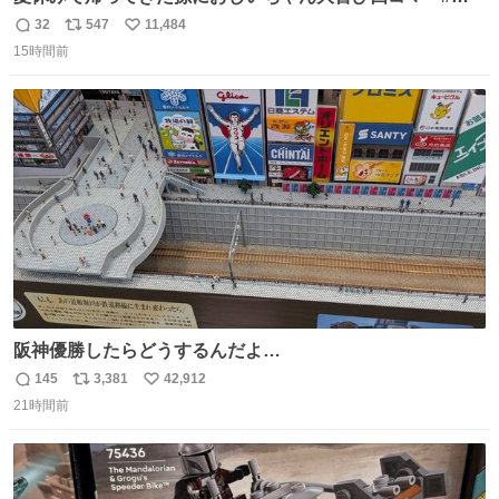
コマ漫画 #Web漫画 #漫画が読めるハッシュタグ
32
547
11,484
返
リ
い
15時間前
信
ポ
い
数
ス
ね
ト
数
数
阪神優勝したらどうするんだよ…
145
3,381
42,912
返
リ
い
21時間前
信
ポ
い
数
ス
ね
ト
数
数