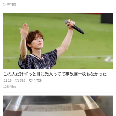
返
リ
い
感覚助かる🙂‍↕️🙂‍↕️🙂‍↕️
14時間前
信
ポ
い
数
ス
ね
ト
数
数
この人だけずっと目に光入ってて事故画一枚もなかったす
ごい #TravisJapan #Jリーグ
15
326
4,729
返
リ
い
12時間前
信
ポ
い
数
ス
ね
ト
数
数