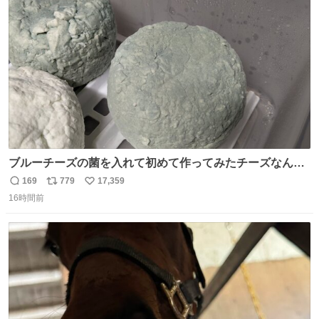
ト
数
数
ブルーチーズの菌を入れて初めて作ってみたチーズなんだ
けど 本能でちょっとヤバいと思っちゃう見た目だな
169
779
17,359
返
リ
い
16時間前
信
ポ
い
数
ス
ね
ト
数
数