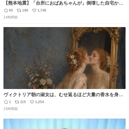
【熊本地震】「台所におばあちゃんが」倒壊した自宅から
孫が救出 地震発生時、台所で夕食の準備をしていた祖母の
65
190
1,746
返
リ
い
「助けて」という声。祖母を背負い、助け出した孫が「命
14時間前
信
ポ
い
があったのは奇跡」と当時の状況を語った。
数
ス
ね
ト
数
数
ヴィクトリア朝の淑女は、むせ返るほど大量の香水を身に
つけるものではないとされていた。それでも香水は、髪や
1
115
1,254
返
リ
い
肌の手入れと同じくらい、ヴィクトリア朝の女性達の美容
15時間前
信
ポ
い
習慣に欠かせないものだった。 当時の香水は、現在私たち
数
ス
ね
が知る香水よりも単純な組成で、その大部分は薔薇、菫、
ト
数
数