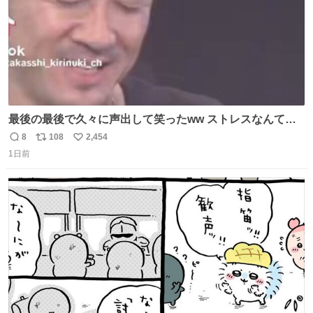
最後の最後で久々に声出して笑ったww ストレスなんて笑
って吹き飛ばせ！！ #水曜日のダウンタウン #大友康平
8
108
2,454
返
リ
い
1日前
信
ポ
い
数
ス
ね
ト
数
数