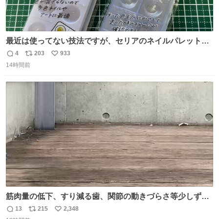
最近は使ってない技法ですが、セリアのネイルパレットの
四隅をハサミで切り落とし、やすりがけすればミニチュア
4
203
933
返
リ
い
食器ができます。 底にストローをカットしたものを接着し
14時間前
信
ポ
い
塗装すれば茶碗になります。素材が塩化ビニルなので接着
数
ス
ね
剤や塗料は対応したものを使うと良いです。 透明はそのま
ト
数
数
までも使えます。
筋肉量の低下、すり減る歯、関節の動きづらさ等少しずつ
現れる変化。 ごはんを細かくすることで #風花 の歯に代わ
13
215
2,348
返
リ
い