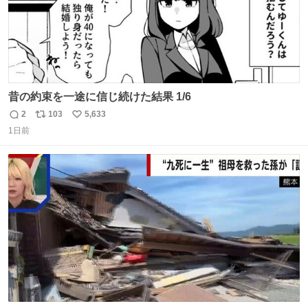
昔の約束を一途に信じ続けた結果 1/6
2
103
5,633
返
リ
い
1日前
信
ポ
い
数
ス
ね
ト
数
数