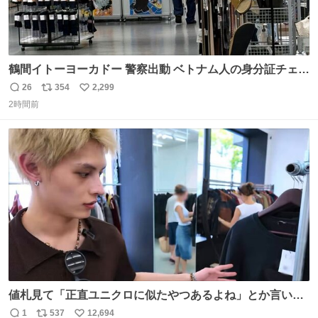
鶴間イトーヨーカドー 警察出動 ベトナム人の身分証チェッ
クを開店前に実施、店内まで見張りにきてます。不法滞在
26
354
2,299
返
リ
い
者は覚悟してお越しください。
2時間前
信
ポ
い
数
ス
ね
ト
数
数
値札見て「正直ユニクロに似たやつあるよね」とか言い出
すの好きすぎるWWWWWWWWWWWWW こちら側と同じ
1
537
12,694