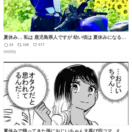
夏休み… 私は 鹿児島県人ですが 幼い頃は 夏休みになると
母の郷… 山梨へ遊びに行くのが楽しみでした 母の実家へ 1
24
108
577
返
リ
い
ヶ月近く泊まって … … 今の私は 医療従事者 お盆休み？ﾅﾆ
6時間前
信
ポ
い
ｿﾚｵｲｼｲﾉ?(笑 … … 子どもの頃 山梨で見た ひまわり畑の風
数
ス
ね
景 淡い記憶 そんな思い出の風景… ありますか？
ト
数
数
夏休みで帰ってきた孫におじいちゃん大喜び四コマ #四