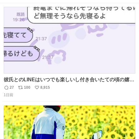
ニング #当時 #廃車 #勿体無い
数
ス
ね
ト
数
数
彼氏とのLINEはいつでも楽しいし付き合いたての頃の嬉し
かったLINEは無限にあるけど(同棲前は1日で各50通くらい
27
100
8,915
返
リ
い
送りあってたし)最近嬉しかったのはこれ
1日前
信
ポ
い
数
ス
ね
ト
数
数