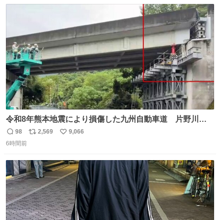
数
ス
ね
ト
数
数
令和8年熊本地震により損傷した九州自動車道 片野川橋
（下り線）の復旧作業を行っています。 タイムラプス動画
98
2,569
9,066
返
リ
い
で、段差が生じた橋桁をジャッキアップしている様子をご
6時間前
信
ポ
い
紹介します。 引き続き、早期復旧に向けて着実に工事を進
数
ス
ね
めてまいります。 #NEXCO西日本 #熊本地震
ト
数
数