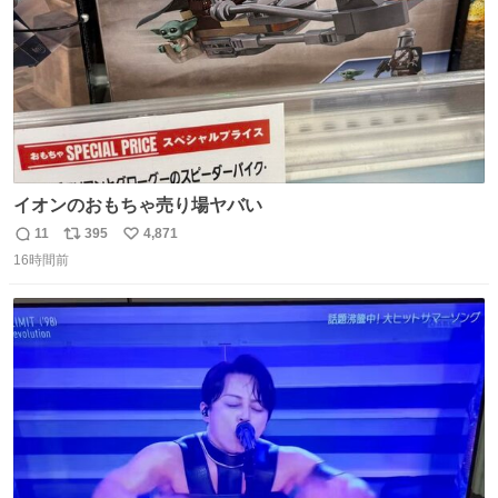
イオンのおもちゃ売り場ヤバい
11
395
4,871
返
リ
い
16時間前
信
ポ
い
数
ス
ね
ト
数
数