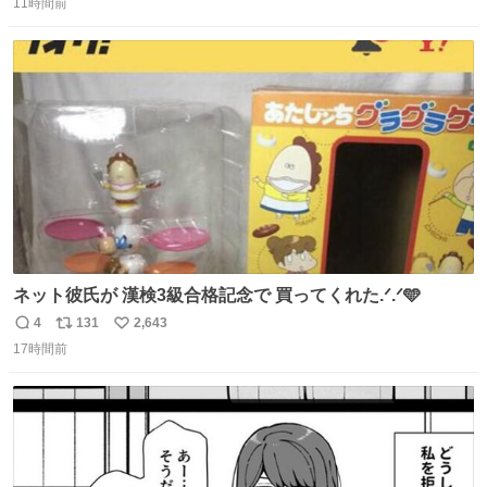
11時間前
信
ポ
い
数
ス
ね
ト
数
数
ネット彼氏が 漢検3級合格記念で 買ってくれた.ᐟ.ᐟ🩵
4
131
2,643
返
リ
い
17時間前
信
ポ
い
数
ス
ね
ト
数
数