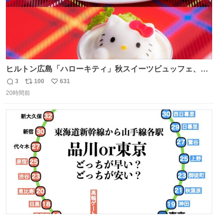
ヒルトン広島「ハローキティ」秋スイーツビュッフェ、栗
ケーキやりんご型シューなど秋の味覚スイーツ - fashion-
3
100
631
返
リ
い
press.net/news/149614
20時間前
信
ポ
い
数
ス
ね
ト
数
数