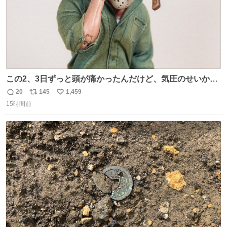
この2、3日ずっと頭が痛かったんだけど、気圧のせいかし
ら…
20
145
1,459
返
リ
い
15時間前
信
ポ
い
数
ス
ね
ト
数
数