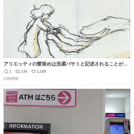
数
アリエッティの髪留めは洗濯バサミと記述されることが多
いですが、もっと小さいプラスチックのクリップです。 バ
1
136
1,199
返
リ
い
ネは使いやすいように強度を調整してあるはず。
13時間前
信
ポ
い
数
ス
ね
ト
数
数