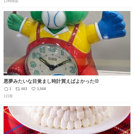
るよ。サプリを食べてもらうことで筋肉や関節をサポート
12時間前
信
ポ
い
しようね 風花が無理なく続けられる範囲で、高齢のステー
数
ス
ね
ジまで頑張ってきたその身体も風花の意思も大切にしてい
ト
数
数
くよ #徳山動物園
悪夢みたいな目覚まし時計買えばよかった⚾
1
483
3,568
返
リ
い
1日前
信
ポ
い
数
ス
ね
ト
数
数