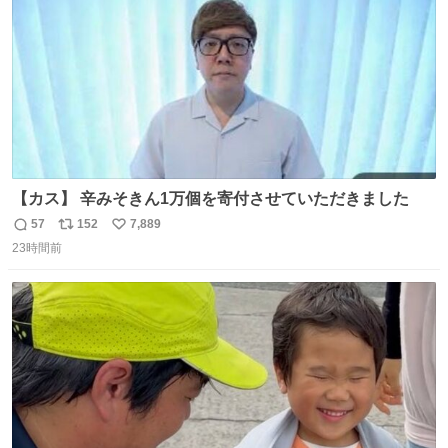
ベルガモット、
【カス】 辛みそきん1万個を寄付させていただきました
57
152
7,889
返
リ
い
23時間前
信
ポ
い
数
ス
ね
ト
数
数