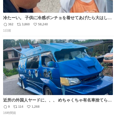
冷たーい。 子供に冷感ポンチョを着せてあげたら大はしゃ
ぎで喜んでくれました。 こんな素敵な代物を提供してくれ
362
3,860
58,240
返
リ
い
た山口県の恩師に感謝。
1日前
信
ポ
い
数
ス
ね
ト
数
数
近所の外国人ヤードに、、、 めちゃくちゃ有名車捨てられ
てました😭 外装ぼろぼろだし、、 中も何にも残ってない
9
114
1,268
返
リ
い
し、、 可哀想に😢😢 今まで数十年お疲れ様でした、、 #バ
16時間前
信
ポ
い