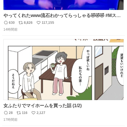
やってくれたwww流石わかってらっしゃる🤣🤣🤣 #Mステ
#西川貴教
630
8,826
117,155
返
リ
い
14時間前
信
ポ
い
数
ス
ね
ト
数
数
女ふたりでマイホームを買った話 (1/2)
28
116
2,127
返
リ
い
17時間前
信
ポ
い