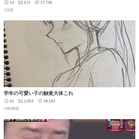
14
213
17,738
返
リ
い
1日前
信
ポ
い
数
ス
ね
ト
数
数
学年の可愛い子の触覚大体これ
41
1,053
39,193
返
リ
い
19時間前
信
ポ
い
数
ス
ね
ト
数
数