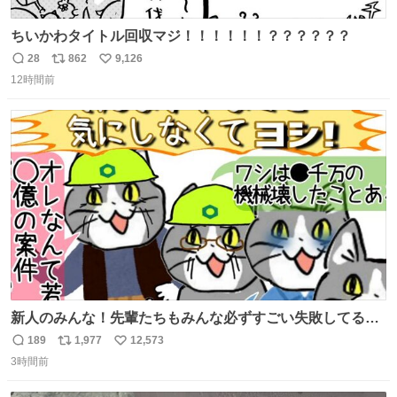
ちいかわタイトル回収マジ！！！！！！？？？？？？
28
862
9,126
返
リ
い
12時間前
信
ポ
い
数
ス
ね
ト
数
数
新人のみんな！先輩たちもみんな必ずすごい失敗してるか
ら、ちいさいことは気にしなくてヨシ！ #現場猫
189
1,977
12,573
返
リ
い
3時間前
信
ポ
い
数
ス
ね