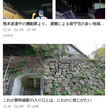
熊本派遣中の機動隊より。 避難による留守宅の多い地域等
を念入りに、見守っています。県境を越えて集まった警察
12
175
787
返
リ
い
官が、今も昼夜を問わず、守っています。 夜が明けると、
1時間前
信
ポ
い
地域の皆さんへの御挨拶のため、ラジオ体操に飛び入り参
数
ス
ね
加させていただきました。
ト
数
数
これが新幹線駅の入り口とは、にわかに信じがたい
16
155
1,836