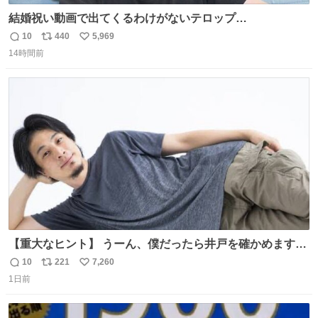
結婚祝い動画で出てくるわけがないテロップ
youtu.be/4pJ7U22AYtw
10
440
5,969
返
リ
い
14時間前
信
ポ
い
数
ス
ね
ト
数
数
【重大なヒント】 うーん、僕だったら井戸を確かめますけ
どね
10
221
7,260
返
リ
い
1日前
信
ポ
い
数
ス
ね
ト
数