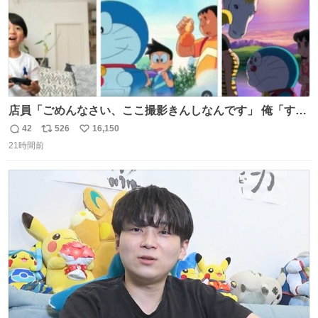
店員「ごめんなさい、ここ撮影きんしなんです」 俺「すみ
ません！すぐ消します」 店員「念のためフォルダから消し
42
526
16,150
返
リ
い
てるところ見せて頂けますか？」 俺「はい…」
21時間前
信
ポ
い
数
ス
ね
ト
数
数