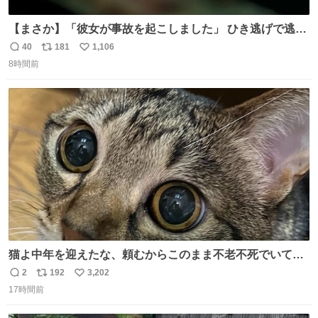
【まさか】「彼女が事故を起こしました」 ひき逃げで逃走
した男、AIの相談履歴で“ウソ発覚” 警察が男のスマホを押
40
181
1,106
返
リ
い
収して解析すると、出頭する前に事故の詳しい状況やどう
8時間前
信
ポ
い
対応すればいいかをAIに相談していたことがわかった。し
数
ス
ね
かし、AIの回答は「正直に警察に話すように」だった。
ト
数
数
猫よ中年を迎えたな、頼むからこのまま不老不死でいてく
れ…と願ってから、いや人間の家族が死に絶えて猫だけこ
2
192
3,202
返
リ
い
の世に置いていくなんてひどいことはできない…と思って
17時間前
信
ポ
い
から、猫のこの可愛さと愛嬌なら未来永劫ほかの人間に可
数
ス
ね