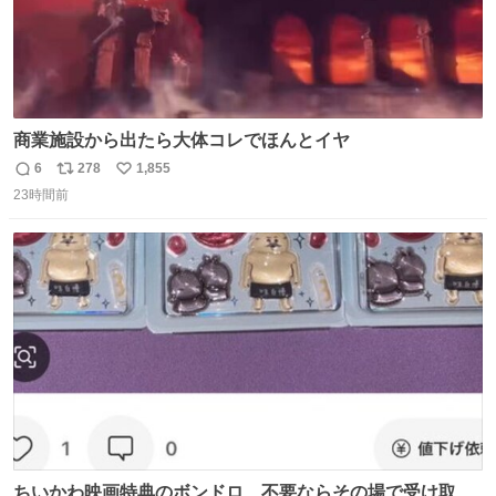
商業施設から出たら大体コレでほんとイヤ
6
278
1,855
返
リ
い
23時間前
信
ポ
い
数
ス
ね
ト
数
数
ちいかわ映画特典のボンドロ、不要ならその場で受け取り