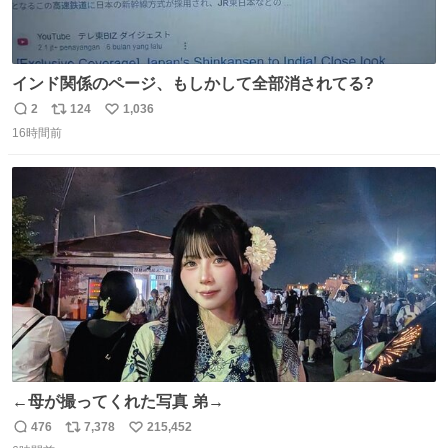
インド関係のページ、もしかして全部消されてる?
2
124
1,036
返
リ
い
16時間前
信
ポ
い
数
ス
ね
ト
数
数
←母が撮ってくれた写真 弟→
476
7,378
215,452
返
リ
い