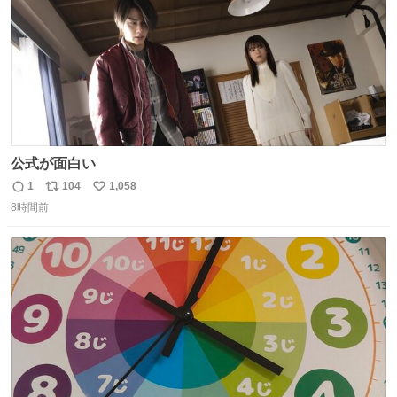
公式が面白い
1
104
1,058
返
リ
い
8時間前
信
ポ
い
数
ス
ね
ト
数
数