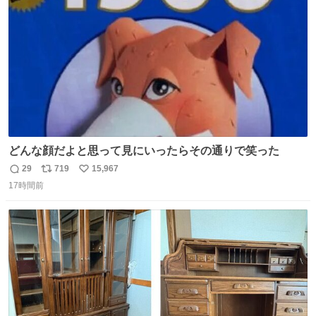
数
どんな顔だよと思って見にいったらその通りで笑った
29
719
15,967
返
リ
い
17時間前
信
ポ
い
数
ス
ね
ト
数
数