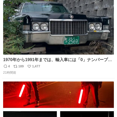
愛がられて困ることもなかろうなと思ったのでやっぱり猫
ト
数
数
よ不老不死でいてくれ
1970年から1991年までは、輸入車には「0」ナンバープレ
ートが使用されていました。 その後、この制度は廃止さ
4
189
1,477
返
リ
い
れ、すべての「0」ナンバープレートは抹消・無効化され
21時間前
信
ポ
い
ました。 ところが最近、その「0」ナンバープレートを装
数
ス
ね
着した車両が発見されました。 今でも残っていること自体
ト
数
数
が奇跡です……。