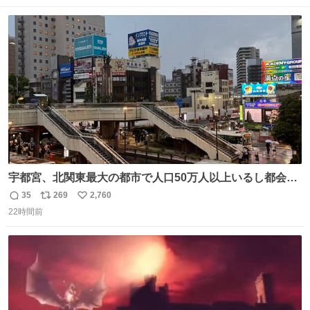
数
ス
ね
ト
数
数
宇都宮、北関東最大の都市で人口50万人以上いるし都会何
だろうなと思っていたら想像以上に都会で興奮した
35
269
2,760
返
リ
い
22時間前
信
ポ
い
数
ス
ね
ト
数
数