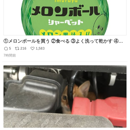
①メロンボールを買う ②食べる ③よく洗って乾かす ④か
わいい
5
216
1,583
返
リ
い
7時間前
信
ポ
い
数
ス
ね
ト
数
数