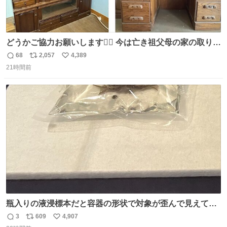
どうかご協力お願いします🙇‍♂️ 今は亡き祖父母の家の取り壊
しが決まり、どうしても処分して欲しくない食器棚と机の
68
2,057
4,389
返
リ
い
引き取り手を探しております この2つは私の祖母が当初一
21時間前
信
ポ
い
目惚れで購入したもので、祖母はc型肝炎で58歳という若
数
ス
ね
さで亡くなりましたが、この家具達をとても大切にしてお
ト
数
数
りました 続く↓
瓶入りの液浸標本だと容器の形状で対象が歪んで見えてし
まうことから、なるべく歪みがない状態で観察しやすいよ
3
609
4,907
返
リ
い