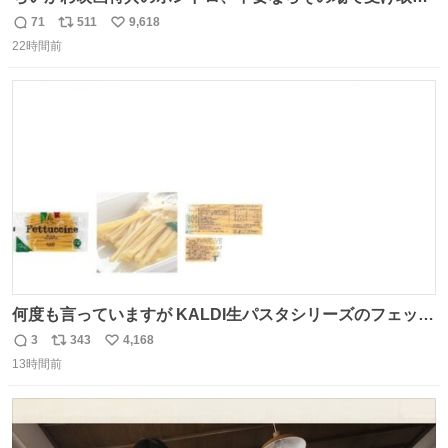
辞退すれば良いのに白々しい
71
511
9,618
返
リ
い
22時間前
信
ポ
い
数
ス
ね
ト
数
数
何度も言っていますが KALDI生パスタシリーズのフェット
チーネは 真剣(ガチ)で美味いぞ
3
343
4,168
返
リ
い
13時間前
信
ポ
い
数
ス
ね
ト
数
数