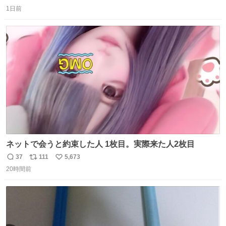
返
リ
い
1日前
信
ポ
い
数
ス
ね
ト
数
数
ネットで会うと約束した人 1枚目。実際来た人2枚目
37
111
5,673
返
リ
い
20時間前
信
ポ
い
数
ス
ね
ト
数
数