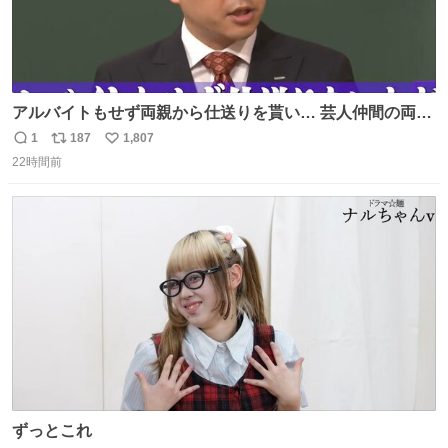
アルバイトもせず両親から仕送りを貰い… 芸人仲間の両親
のスネまでかじる!? ドンデコルテ銀次⚡️ 無料見逃し配信は
1
187
1,807
返
リ
い
こちらから ▶︎abema.go.link/gBLVb ◤しくじり先生
22時間前
信
ポ
い
ABEMAにて毎週最新話無料配信中◢ @10000nabe
数
ス
ね
@akmllube0617
ト
数
数
ずっとこれ