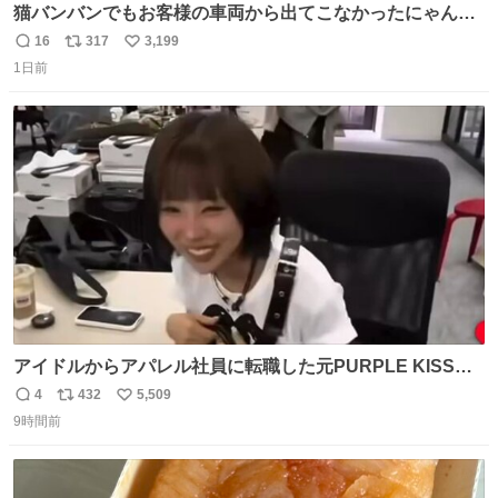
猫バンバンでもお客様の車両から出てこなかったにゃんこ
🐈 救出しようとした工場長が腕を引っ掻かれ、ぱんぱんに
16
317
3,199
返
リ
い
膨れ上がり、傷だらけ血だらけになりながらも何とか救出
1日前
信
ポ
い
したこの子はその後、工場長の家の子になりました😌💕
数
ス
ね
ト
数
数
アイドルからアパレル社員に転職した元PURPLE KISSの
ドシちゃん、入社3日目にして自社の取り扱い商品を一生
4
432
5,509
返
リ
い
懸命PRしててほんまに…………
9時間前
信
ポ
い
数
ス
ね
ト
数