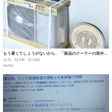
数
もう暑くてしょうがないから、 「新品のクーラーの室外機
のミニチュア」 でも見ていってよ
23
530
3,011
返
リ
い
8時間前
信
ポ
い
数
ス
ね
ト
数
数