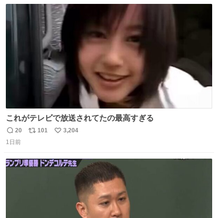
数
ス
ね
ト
数
数
これがテレビで放送されてたの最高すぎる
20
101
3,204
返
リ
い
1日前
信
ポ
い
数
ス
ね
ト
数
数