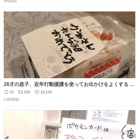
6時間前
信
ポ
い
数
ス
ね
ト
数
数
26才の息子、近年行動援護を使ってお出かけをよくする 親
との外出はもう嫌らしい。 中身は小学生位なのに小癪な😅
37
192
10,132
返
リ
い
昨日は夜のショッピングモールに行った 先に寝といてよ❗
13時間前
信
ポ
い
と何度も何度も言い残して。 起きたら冷蔵庫に… ああ、こ
数
ス
ね
れ買いに行ってくれたんだ…😭
ト
数
数