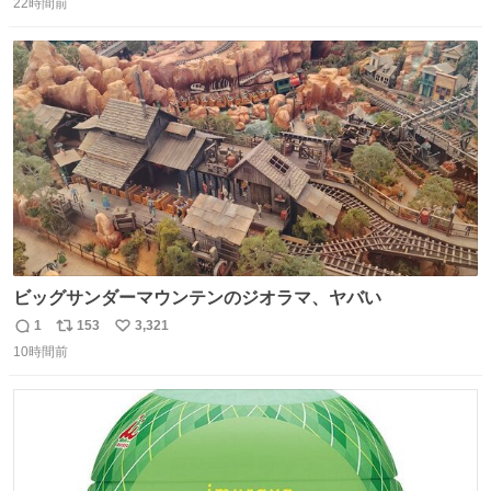
うにこのような形で保存していると前に科博の先生から教
22時間前
信
ポ
い
えてもらった #国立科学博物館
数
ス
ね
ト
数
数
ビッグサンダーマウンテンのジオラマ、ヤバい
1
153
3,321
返
リ
い
10時間前
信
ポ
い
数
ス
ね
ト
数
数