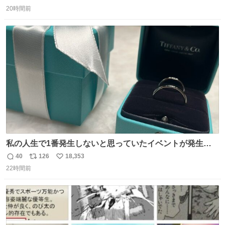
返
リ
い
20時間前
信
ポ
い
数
ス
ね
ト
数
数
私の人生で1番発生しないと思っていたイベントが発生し
ました
40
126
18,353
返
リ
い
22時間前
信
ポ
い
数
ス
ね
ト
数
数