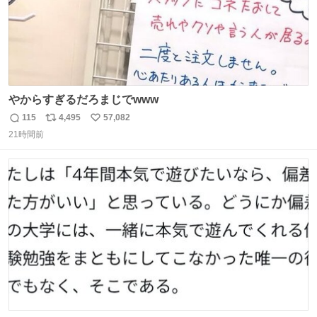
やからすぎるだろまじでwww
115
4,495
57,082
返
リ
い
21時間前
信
ポ
い
数
ス
ね
ト
数
数