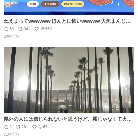
ねえまってwwwwww ほんとに怖いwwwww 人魚まんじゅ
う買ってきたから私も永遠のいのちを…ぐへへ…と思いな
53
941
15,550
返
リ
い
がら1つ食べたら 奥歯欠けたんだけど！！！！？？？ しか
20時間前
信
ポ
い
もガッツリ😭 まんじゅうだよ？？？？？？ ガリッて言っ
数
ス
ね
たから何？と思って口から出したら自分の歯wwwwww セ
ト
数
数
イレーンの呪いじゃん😭
県外の人には信じられないと思うけど、霧じゃなくて火山
灰です🌋 #桜島
9
281
1,167
返
リ
い
21時間前
信
ポ
い