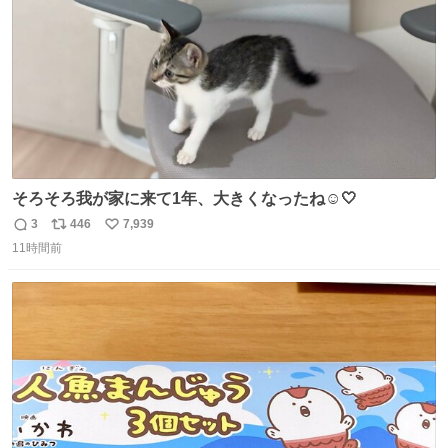
そろそろ我が家に来て1年、大きくなったね☺️🤍
3
446
7,939
返
リ
い
11時間前
信
ポ
い
数
ス
ね
ト
数
数