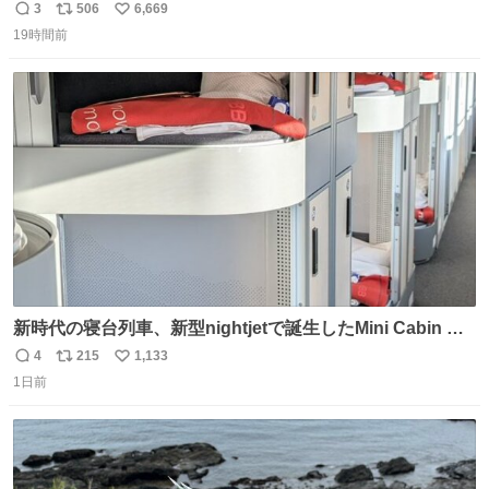
3
506
6,669
返
リ
い
19時間前
信
ポ
い
数
ス
ね
ト
数
数
新時代の寝台列車、新型nightjetで誕生したMini Cabin ま
さに走るカプセルホテルといった感じで、一人旅で利用す
4
215
1,133
返
リ
い
るのにはちょうどいい設備。 他の人も言ってましたが、サ
1日前
信
ポ
い
ンライズの後継に欲しい…
数
ス
ね
ト
数
数