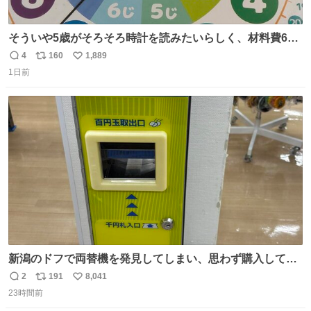
そういや5歳がそろそろ時計を読みたいらしく、材料費600
円で作れる知育時計作ってみた！ めっちゃ簡単！ ありがと
4
160
1,889
返
リ
い
う先人！
1日前
信
ポ
い
数
ス
ね
ト
数
数
新潟のドフで両替機を発見してしまい、思わず購入してし
まい大阪に発送するイベントが発生
2
191
8,041
返
リ
い
23時間前
信
ポ
い