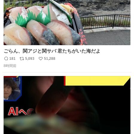
ごらん、関アジと関サバ 君たちがいた海だよ
181
5,093
51,288
返
リ
い
8時間前
信
ポ
い
数
ス
ね
ト
数
数