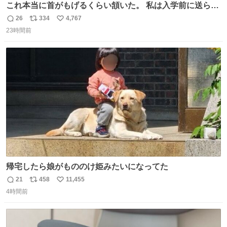
これ本当に首がもげるくらい頷いた。 私は入学前に送られ
てきた、大学のサークル紹介冊子を見た時点で終わりを感
26
334
4,767
返
リ
い
じたので、女子大でもないくせに偏差値の高い大学のイン
23時間前
信
ポ
い
カレサークルに突撃して所属するという奇行で事なきを得
数
ス
ね
た。 高偏差値に行けないならせめてそれくらいした方が予
ト
数
数
後がいいです。 https://t.co/9nMHIrETkw
帰宅したら娘がもののけ姫みたいになってた
21
458
11,455
返
リ
い
4時間前
信
ポ
い
数
ス
ね
ト
数
数