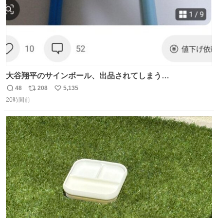
大谷翔平のサインボール、出品されてしまう…
48
208
5,135
返
リ
い
20時間前
信
ポ
い
数
ス
ね
ト
数
数