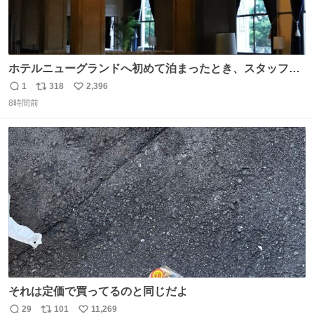
ホテルニューグランドへ初めて泊まったとき、スタッフさ
まから朝のロビーはとても綺麗ですと教えていただいた。
1
318
2,396
返
リ
い
薄暗がりの重厚な造りへ、まずやわらかな光が差し込み、
8時間前
信
ポ
い
しだいに馴染んでいって、時間をかけていつもの美しさへ
数
ス
ね
と移ろっていく。120分のドラマチック。
ト
数
数
それは定価で買ってるのと同じだよ
29
101
11,269