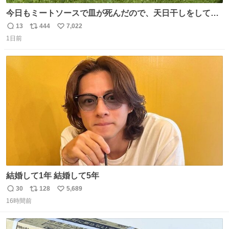
今日もミートソースで皿が死んだので、天日干しをしてい
ます🍝 ありがとう先人の知恵
13
444
7,022
返
リ
い
1日前
信
ポ
い
数
ス
ね
ト
数
数
結婚して1年 結婚して5年
30
128
5,689
返
リ
い
16時間前
信
ポ
い
数
ス
ね
ト
数