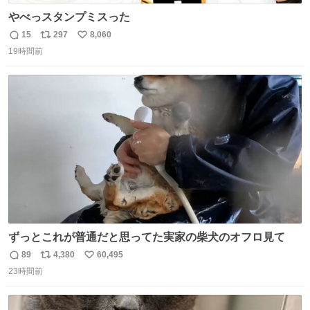
やべっスタンプミスった
15
297
8,060
返
リ
い
19時間前
信
ポ
い
数
ス
ね
ト
数
数
ずっとこれが普通だと思ってた実家の柴犬のオフロ見て
89
4,380
60,495
返
リ
い
23時間前
信
ポ
い
数
ス
ね
ト
数