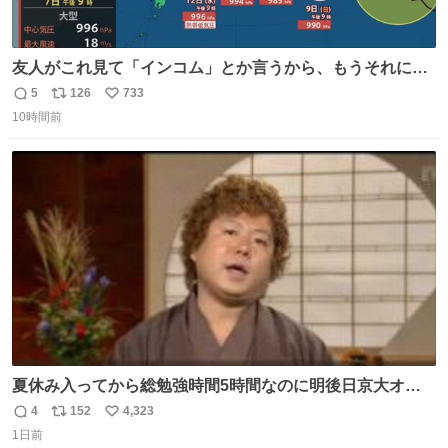
友人がこれ見て「インコム」とか言うから、もうそれにし
か見えなくなっちゃった。
5
126
733
返
リ
い
10時間前
信
ポ
い
数
ス
ね
ト
数
数
夏休み入ってから総勉強時間5時間なのに明後日京大オー
プンで今これ
4
152
4,323
返
リ
い
1日前
信
ポ
い