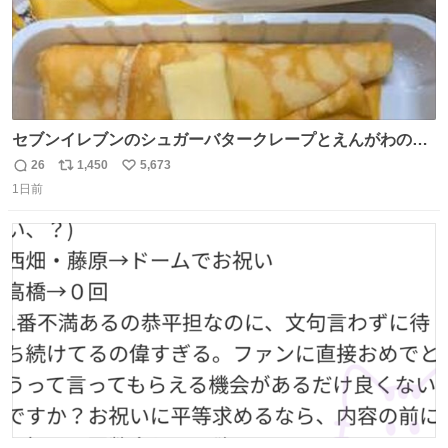
セブンイレブンのシュガーバタークレープとえんがわの寿
司を探している人へ！ シュガーバタークレープは目黒、品
26
1,450
5,673
返
リ
い
川、蒲田、渋谷、川崎、横浜、鶴見、九州の一部エリア限
1日前
信
ポ
い
定商品で8月5日に発注が終了したため店舗に置いてあると
数
ス
ね
ころ少ないですが見つけたら即買いです🤩❣️
ト
数
数