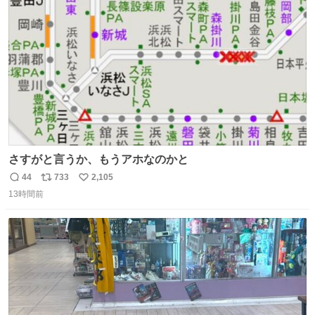
ト
数
数
さすがと言うか、もうアホなのかと
44
733
2,105
返
リ
い
13時間前
信
ポ
い
数
ス
ね
ト
数
数