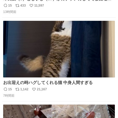
ったんだけど、ふぉるては可能な限り平たくなってまし
15
433
11,597
返
リ
い
た。犬が1番空気読める。
13時間前
信
ポ
い
数
ス
ね
ト
数
数
お出迎えの時ハグしてくれる猫 中身人間すぎる
15
1,142
21,167
返
リ
い
7時間前
信
ポ
い
数
ス
ね
ト
数
数