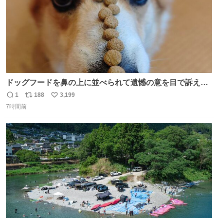
ドッグフードを鼻の上に並べられて遺憾の意を目で訴えて
くるコーギー
1
188
3,199
返
リ
い
7時間前
信
ポ
い
数
ス
ね
ト
数
数