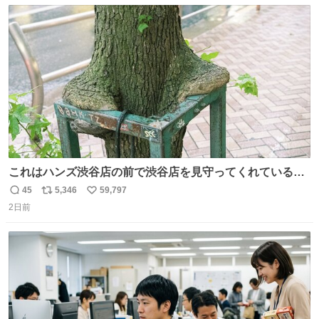
数
ス
ね
#merchu
ト
数
数
これはハンズ渋谷店の前で渋谷店を見守ってくれている
「くつろ木」。
45
5,346
59,797
返
リ
い
2日前
信
ポ
い
数
ス
ね
ト
数
数