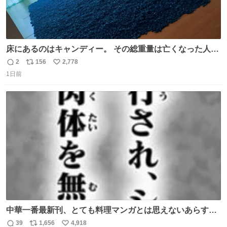
床にあるのはキャンディー。 その総重量は亡くなった人と
同等の重さだそうです。 鑑賞者は一つ持ち帰れますが、亡
2
156
2,778
返
リ
い
くなった人の一部を持ち帰っているような感覚になりまし
1日前
信
ポ
い
た。 勇気を出して口に入れたら、ハッカ味😳✨ #ポーラ美
数
ス
ね
術館
ト
数
数
中華一番最新刊、とても料理マンガとは思えないあらすじ
の書き出ししてて最高
39
1,656
4,918