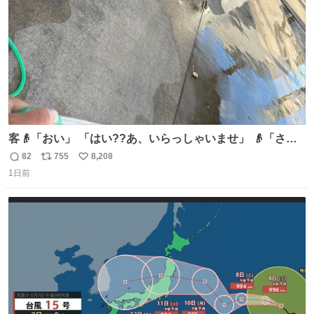
客👴「おい」 「はい??あ、いらっしゃいませ」 👴「さっ
きからずっと水出しっぱなしでもったいないだろ」 「静電
82
755
8,208
返
リ
い
気を逃がし、熱くなった地面の温度を下げ、引火事故の防
1日前
信
ポ
い
止の為必要な作業です」 👴「水不足の昨今にもったいない
数
ス
ね
ことをするな!!」 それでは歌います、聞いてください 「井
ト
数
数
戸水」