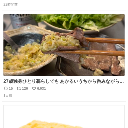
返
リ
い
22時間前
信
ポ
い
数
ス
ね
ト
数
数
27歳独身ひとり暮らしでも あかるいうちから呑みながらキ
ッチンでひとり焼肉できてしあわせだもん՞ o̴̶̷̥ ̫ o̴̶̷̥ ՞
15
126
6,031
返
リ
い
1日前
信
ポ
い
数
ス
ね
ト
数
数