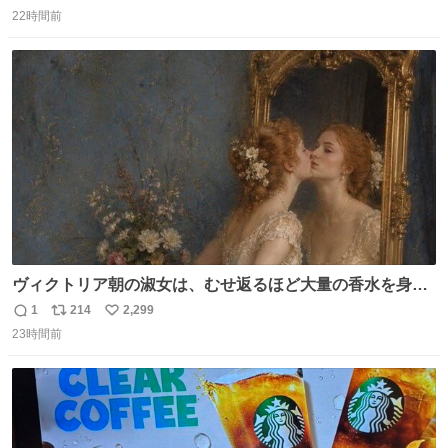
返
リ
い
22時間前
信
ポ
い
数
ス
ね
ト
数
数
ヴィクトリア朝の淑女は、むせ返るほど大量の香水を身に
つけるものではないとされていた。それでも香水は、髪や
1
214
2,299
返
リ
い
肌の手入れと同じくらい、ヴィクトリア朝の女性達の美容
23時間前
信
ポ
い
習慣に欠かせないものだった。 当時の香水は、現在私たち
数
ス
ね
が知る香水よりも単純な組成で、その大部分は薔薇、菫、
ト
数
数
ベルガモット、