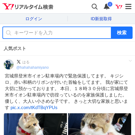
i
ログイン
ID新規取得
検索
人気ポスト
はる
@
hahahahamiyano
宮城県登米市イオン駐車場内で緊急保護してます。 キジシ
ロ、赤い和柄のリボンが付いた首輪をしてます。 我が家にて
大切に預かっております。 本日、１８時３０分頃に宮城県登
米市イオン駐車場内で彷徨っているのを家族保護しました。
優しく、大人い小さめな子です。 きっと大切な家族と思いま
す
pic.x.com/tKdTBqYPUs