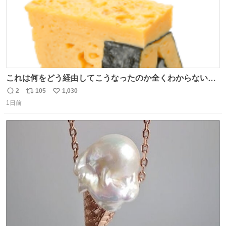
これは何をどう経由してこうなったのか全くわからない構
造のすしざんまいの玉子
2
105
1,030
返
リ
い
1日前
信
ポ
い
数
ス
ね
ト
数
数