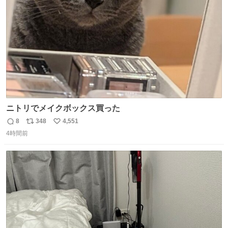
数
ニトリでメイクボックス買った
8
348
4,551
返
リ
い
4時間前
信
ポ
い
数
ス
ね
ト
数
数