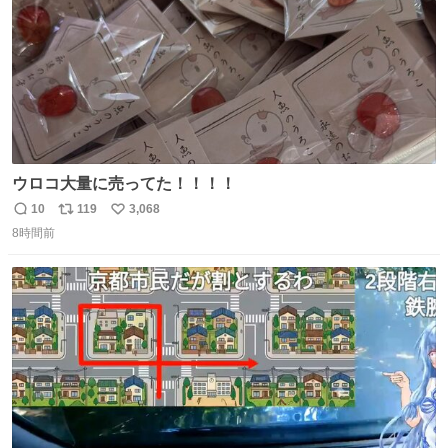
ウロコ大量に売ってた！！！！
10
119
3,068
返
リ
い
8時間前
信
ポ
い
数
ス
ね
ト
数
数