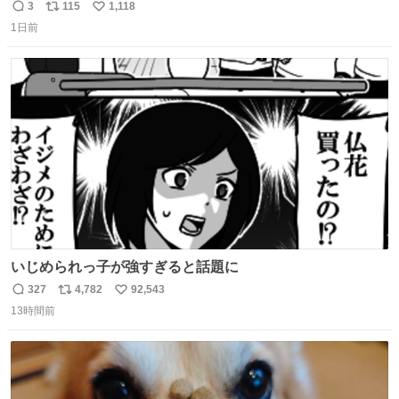
で、死ぬほど、臭い 中に入ってる謎スクイーズのせいなん
3
115
1,118
返
リ
い
だけど
1日前
信
ポ
い
数
ス
ね
ト
数
数
いじめられっ子が強すぎると話題に
327
4,782
92,543
返
リ
い
13時間前
信
ポ
い
数
ス
ね
ト
数
数