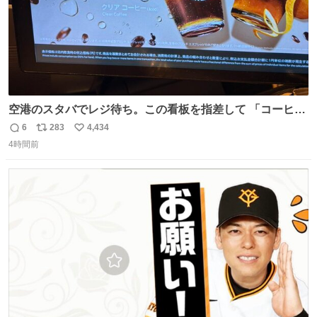
空港のスタバでレジ待ち。この看板を指差して 「コーヒー
苦手な人コーヒー飲まないよ！」て叫び続けてる子供いて
6
283
4,434
返
リ
い
吹き出しそうwお母さんお疲れ様です。
4時間前
信
ポ
い
数
ス
ね
ト
数
数