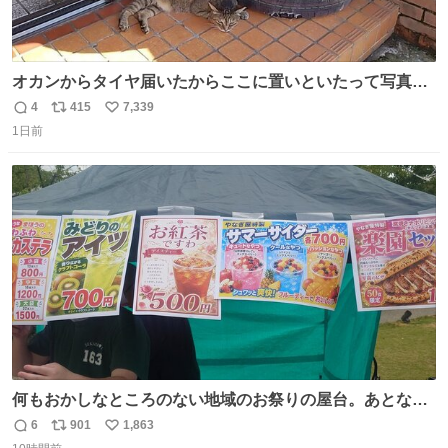
オカンからタイヤ届いたからここに置いといたって写真送
られてきたけど明らかに猫が邪魔くさそうな顔してて草
4
415
7,339
返
リ
い
1日前
信
ポ
い
数
ス
ね
ト
数
数
何もおかしなところのない地域のお祭りの屋台。あとなん
か割と聞き馴染みのあるBGMが流れてます #関広見まつり
6
901
1,863
返
リ
い
#関広見まつり2026