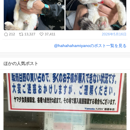
212
13,327
37,411
2026年5月16日
@
hahahahamiyano
のポスト一覧を見る
ほかの人気ポスト