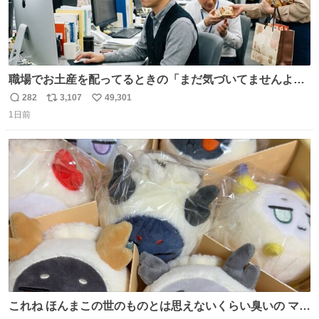
職場でお土産を配ってるときの「まだ気づいてませんよ」
的な演技が毎回シンドい。
282
3,107
49,301
返
リ
い
1日前
信
ポ
い
数
ス
ね
ト
数
数
これね ほんまこの世のものとは思えないくらい臭いの マジ