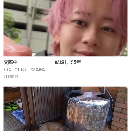
数
交際中 結婚して5年
1
106
3,641
返
リ
い
21時間前
信
ポ
い
数
ス
ね
ト
数
数