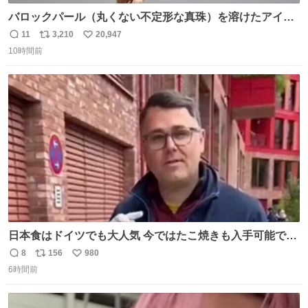
バロックパール（丸くない不定形な真珠）を溶けたアイス
や飴玉、雲、アヒルに見立ててジュエリーデザイナー、
11
3,210
20,947
返
リ
い
Ben Choi 蔡俊文さんの作品。
10時間前
信
ポ
い
instagram.com/bcjoaillerie/
数
ス
ね
ト
数
数
日本食はドイツでも大人気 今ではたこ焼きも入手可能です
が、🥑や🌽、ウィンナーや枝豆などが入っているオリジナ
8
156
980
返
リ
い
ルたこ焼きへと進化 大使館の広報課長ハインリッヒは、日
6時間前
信
ポ
い
本でたこ焼きに心奪われ、ベルリンにいたときには出店で
数
ス
ね
焼いてました👏（ええ笑顔や） #たこ焼きの日
ト
数