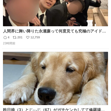
人間界に舞い降りた永瀬廉って何度見ても究極のアイドル
過ぎてずっと味する。美味い。
4
201
12,759
返
リ
い
23時間前
信
ポ
い
数
ス
ね
ト
数
数
昨日娘（3）とじぃじ（67）がガチケンカしてて修羅場だ