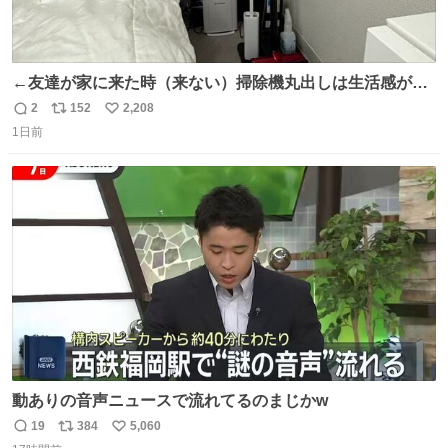
←友達が家に来た時（来ない）掃除機丸出しは生活感が出
てかっこ悪いなぁ →せや
2
152
2,208
返
リ
い
1日前
信
ポ
い
数
ス
ね
ト
数
数
動ありの音声ニュースで流れてるのまじかw
19
384
5,060
返
リ
い