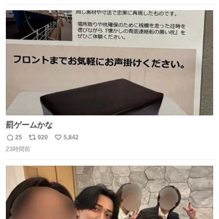
数
ス
ね
ト
数
数
罰ゲームかな
25
920
5,842
返
リ
い
23時間前
信
ポ
い
数
ス
ね
ト
数
数