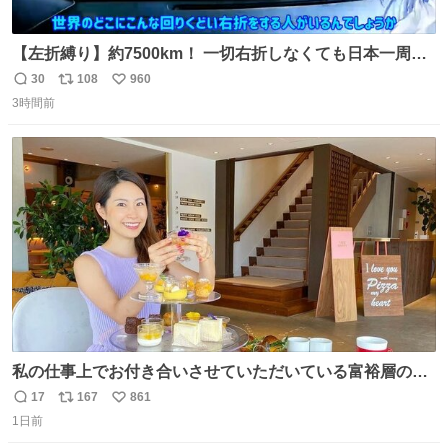
【左折縛り】約7500km！ 一切右折しなくても日本一周ギ
リ達成できる説 nicovideo.jp/watch/sm464343…
30
108
960
返
リ
い
3時間前
信
ポ
い
数
ス
ね
ト
数
数
私の仕事上でお付き合いさせていただいている富裕層の社
長さん達は、こんな事しない。 こんな自慢は一切しない
17
167
861
返
リ
い
し、なんなら表に出てこない。 自分に自信がない半端モン
1日前
信
ポ
い
はブランドで自分を飾りキラキラ自慢をする。 #折田楓