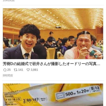
10時間前
信
ポ
い
数
ス
ね
ト
数
数
芳樹Dの結婚式で岩井さんが撮影したオードリーの写真が
本当好きなのよね。確か3枚目はもうすでに出来上がって
25
141
3,981
返
リ
い
いる春日さんがウェイターにハイボールを懇願している所
8時間前
信
ポ
い
じゃなかったかな
数
ス
ね
ト
数
数