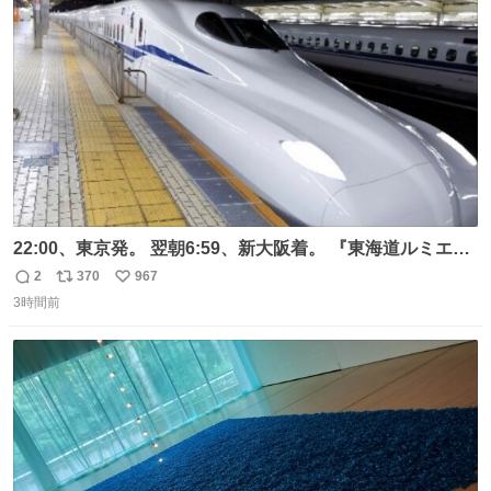
ト
数
数
22:00、東京発。 翌朝6:59、新大阪着。 『東海道ルミエー
ルエクスプレス』が今夜、初運行！ 岐阜羽島駅で夜を越す
2
370
967
返
リ
い
東海道新幹線。寝台列車じゃないのに、朝まで新幹線とい
3時間前
信
ポ
い
う、なんだか特別体験😉 #TRAINTRIP #東海道ルミエール
数
ス
ね
エクスプレス
ト
数
数