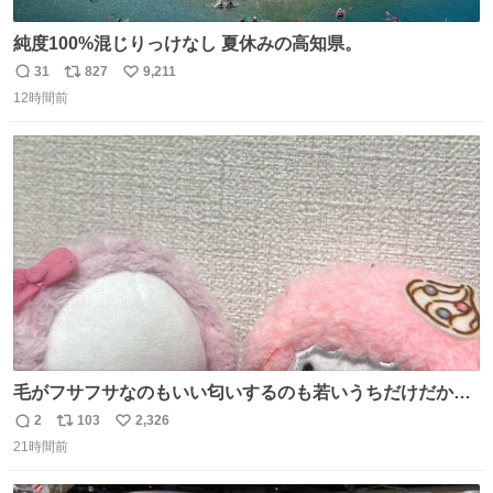
純度100%混じりっけなし 夏休みの高知県。
31
827
9,211
返
リ
い
12時間前
信
ポ
い
数
ス
ね
ト
数
数
毛がフサフサなのもいい匂いするのも若いうちだけだから
ね？ そのうち君もわかるよ。
2
103
2,326
返
リ
い
21時間前
信
ポ
い
数
ス
ね