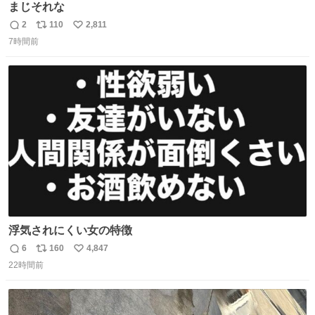
まじそれな
2
110
2,811
返
リ
い
7時間前
信
ポ
い
数
ス
ね
ト
数
数
浮気されにくい女の特徴
6
160
4,847
返
リ
い
22時間前
信
ポ
い
数
ス
ね
ト
数
数