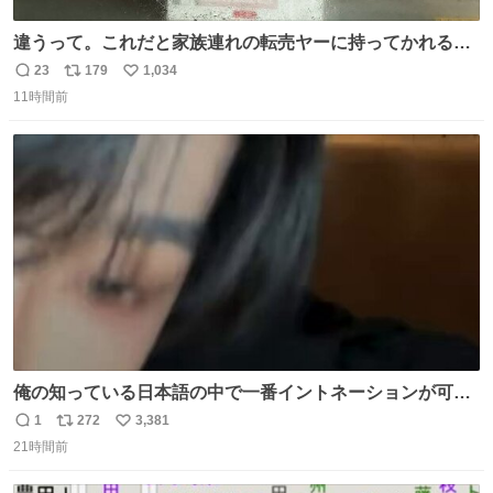
違うって。これだと家族連れの転売ヤーに持ってかれるだ
け。 ポケカと同じで浅はかすぎる💦
23
179
1,034
返
リ
い
11時間前
信
ポ
い
数
ス
ね
ト
数
数
俺の知っている日本語の中で一番イントネーションが可愛
い
1
272
3,381
返
リ
い
21時間前
信
ポ
い
数
ス
ね