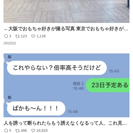
←大阪でおもちゃ好きが撮る写真 東京でおもちゃ好きが撮
る写真→
3
123
1,138
返
リ
い
8時間前
信
ポ
い
数
ス
ね
ト
数
数
人を誘って断られたらもう誘えなくなるって人、これ見て
元気出してほしい
5
496
20,925