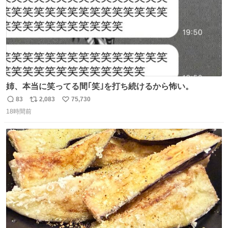
姉、本当に笑ってる間｢笑｣を打ち続けるから怖い。
83
2,083
75,730
返
リ
い
18時間前
信
ポ
い
数
ス
ね
ト
数
数