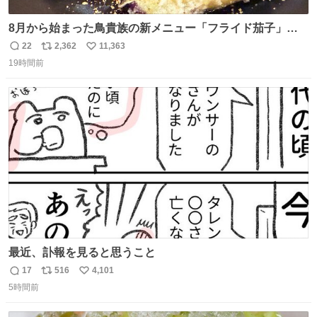
8月から始まった鳥貴族の新メニュー「フライド茄子」が
うますぎでした 信じて……
22
2,362
11,363
返
リ
い
19時間前
信
ポ
い
数
ス
ね
ト
数
数
最近、訃報を見ると思うこと
17
516
4,101
返
リ
い
5時間前
信
ポ
い
数
ス
ね