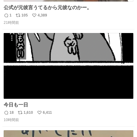
公式が元彼言うてるから元彼なのかー。
1
105
4,389
返
リ
い
21時間前
信
ポ
い
数
ス
ね
ト
数
数
今日も一日
18
1,610
6,411
返
リ
い
10時間前
信
ポ
い
数
ス
ね
ト
数