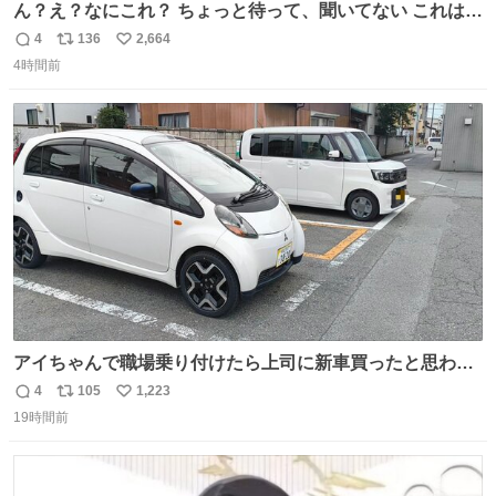
ん？え？なにこれ？ ちょっと待って、聞いてない これは販
売されているのもですか？
4
136
2,664
返
リ
い
4時間前
信
ポ
い
数
ス
ね
ト
数
数
アイちゃんで職場乗り付けたら上司に新車買ったと思われ
たの嬉しすぎる。 20年落ちの車もやりようによっては新車
4
105
1,223
返
リ
い
っぽく見えるってことよ。 令和の車の横に並べても違和感
19時間前
信
ポ
い
ない平成18年式です。
数
ス
ね
ト
数
数