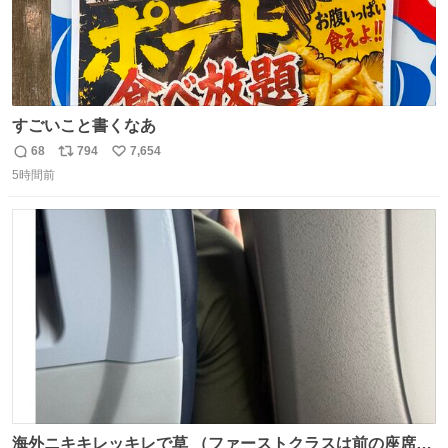
すごいこと書くなあ
68
794
7,654
返
リ
い
5時間前
信
ポ
い
数
ス
ね
ト
数
数
海外ニキキレッキレで草 （ファーストクラスは前の座席で