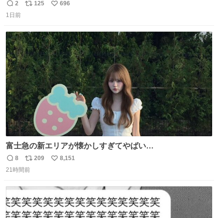
THE MOVIE2 3️⃣南極物語 4️⃣踊る大捜査線 THE MOVIE 5️⃣
2
125
696
返
リ
い
子猫物語 6️⃣劇場版コード・ブルー 7️⃣天と地と 8️⃣永遠の0
1日前
信
ポ
い
9️⃣ROOKIES-卒業- 🔟世界の中心で、愛をさけぶ … 44位 ほ
数
ス
ね
どなく、お別れです←🆕 … 60位 キングダム 魂の決戦←🆕
ト
数
数
富士急の新エリアが懐かしすぎてやばい…
8
209
8,151
返
リ
い
21時間前
信
ポ
い
数
ス
ね
ト
数
数