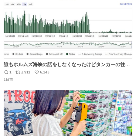
数
誰もホルムズ海峡の話をしなくなったけどタンカーの往来
は消滅したままですねと
1
2,911
6,143
返
リ
い
1日前
信
ポ
い
数
ス
ね
ト
数
数