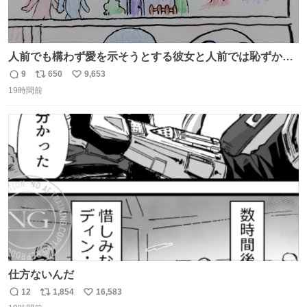
人前でも構わず愛を示そうとする彼女と人前では恥ずかし
いけど彼女を死ぬほど愛している彼氏 同士いませんか✋️
9
650
9,653
返
リ
い
19時間前
信
ポ
い
数
ス
ね
ト
数
数
仕方ないんだ
12
1,854
16,583
返
リ
い