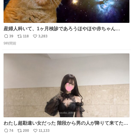
産婦人科いて、1ヶ月検診であろうほやほや赤ちゃん👩‍🍼
と推定2,3歳の女の子👧🏻をワンオペで連れてるママがいる
39
118
3,283
返
リ
い
のだけども 女の子ずっとママの側から離れない…⁉️ 手を繋
9時間前
信
ポ
い
がなくてもうろちょろしないしママが歩いたらピクミンみ
数
ス
ね
たいにﾄﾃﾄﾃついてってるし逃走しないし脱走しないし逃げ
ト
数
数
ないし走ら文字数
わたし超勘違い女だった 階段から男の人が降りて来てたん
だけど この格好の女が立ってたら一回は足が止まるでし
74
200
11,133