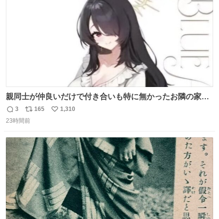
親同士が仲良いだけで付き合いも特に無かったお隣の家に
自分とこの親が外せない用事があるからと半ば強制的に預
3
165
1,310
返
リ
い
けられて空き部屋が無いからたまに見かけるけどロクに会
23時間前
信
ポ
い
話したことも無い一人娘と同じ部屋で寝るように言われ恐
数
ス
ね
る恐る部屋の扉を開けた先にこの光景が待ってた時の少年
ト
数
数
の反応を答えよ