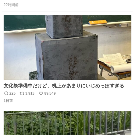
返
リ
い
ょ？普通。降りてきたのは仕事帰りっぽい男の人で、足取
22時間前
信
ポ
い
り重そうに歩いてて見るからに異変を感じたんだけど
数
ス
ね
ト
数
数
文化祭準備中だけど、机上があまりにいじめっぽすぎる
225
3,913
89,549
返
リ
い
1日前
信
ポ
い
数
ス
ね
ト
数
数