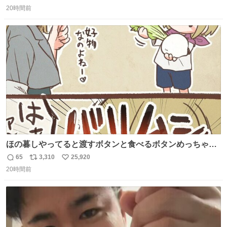
返
リ
い
20時間前
信
ポ
い
数
ス
ね
ト
数
数
ほの暮しやってると渡すボタンと食べるボタンめっちゃ間
違えるんやけど
65
3,310
25,920
返
リ
い
20時間前
信
ポ
い
数
ス
ね
ト
数
数