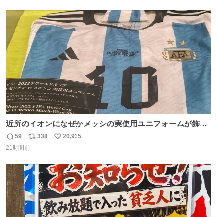
数
ス
ね
ト
数
数
近所のイオンになぜかメッシの実使用ユニフォームが飾っ
てあっておもろい
59
338
20,935
返
リ
い
21時間前
信
ポ
い
数
ス
ね
ト
数
数