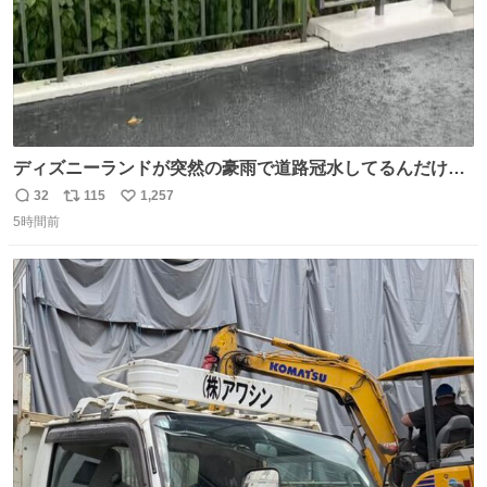
ディズニーランドが突然の豪雨で道路冠水してるんだけど
☔️ この雨で今年初のミッションクールダウン中止。幾ら何
32
115
1,257
返
リ
い
でもやばすぎだろ...
5時間前
信
ポ
い
数
ス
ね
ト
数
数