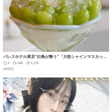
ト
数
数
パレスホテル東京“白鳥が舞う”「大粒シャインマスカット
パフェ」キラキラ輝く水面ジュレ添え - fashion-
5
146
1,178
返
リ
い
press.net/news/149567
4時間前
信
ポ
い
数
ス
ね
ト
数
数