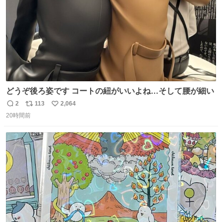
どうぞ後ろ姿です コートの紐がいいよね…そして腰が細い
2
113
2,064
返
リ
い
20時間前
信
ポ
い
数
ス
ね
ト
数
数