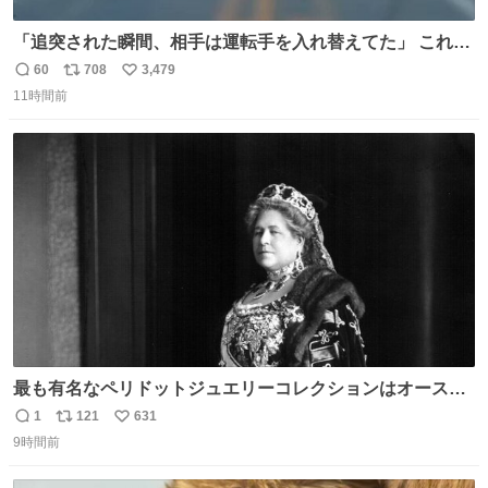
「追突された瞬間、相手は運転手を入れ替えてた」 これ実
話。 しかも後で無免許と判明。 ドラレコ無かったら完全に
60
708
3,479
返
リ
い
やられてた案件。 #追突 #替え玉 #無免許運転
11時間前
信
ポ
い
数
ス
ね
ト
数
数
最も有名なペリドットジュエリーコレクションはオースト
リア大公妃イザベラが所有していたもの。一時期キッチン
1
121
631
返
リ
い
ペーパーに包んで保管されていたことに衝撃💥を受けた。
9時間前
信
ポ
い
数
ス
ね