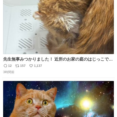
ト
数
数
先生無事みつかりました！ 近所のお家の庭のはじっこでう
ずくまってました💦 拡散してくれたり探してくれたみなさ
12
157
1,137
返
リ
い
ん本当にありがとございます！ 飛び出し防止柵を増やして
3時間前
信
ポ
い
先生とちょびが怖い思いをしないでいいようにしようと思
数
ス
ね
う！
ト
数
数