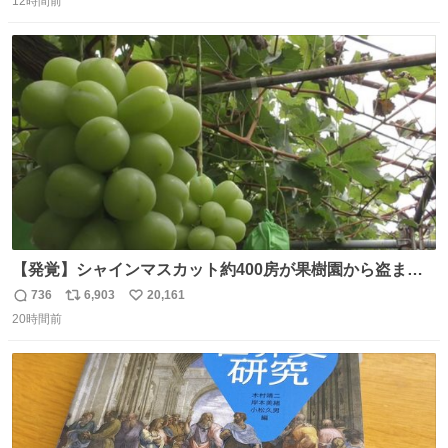
12時間前
信
ポ
い
数
ス
ね
ト
数
数
【発覚】シャインマスカット約400房が果樹園から盗まれ
る 栃木・佐野市 news.livedoor.com/article/detail… 被害
736
6,903
20,161
返
リ
い
に遭った果樹園には防犯カメラなどはなく、シャインマス
20時間前
信
ポ
い
カットが盗まれた木には刃物などで切られた跡が。市内で
数
ス
ね
今年に入って同様の被害は確認されておらず、警察はパト
ト
数
数
ロールを強化する。