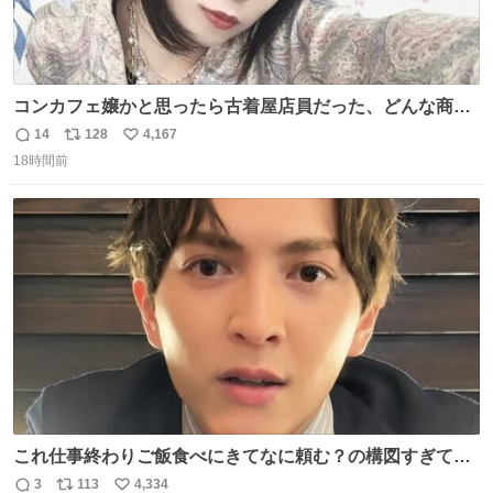
コンカフェ嬢かと思ったら古着屋店員だった、どんな商
売？
14
128
4,167
返
リ
い
18時間前
信
ポ
い
数
ス
ね
ト
数
数
これ仕事終わりご飯食べにきてなに頼む？の構図すぎて…
😭
3
113
4,334