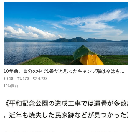
数
ス
ね
ト
数
数
10年前、自分の中で1番だと思ったキャンプ場は今はもう
ない
18
170
6,728
返
リ
い
19時間前
信
ポ
い
数
ス
ね
ト
数
数