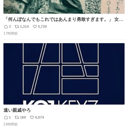
「何んぼなんでもこれではあんまり勇敢すぎます。」 女性
の立ち振る舞い指南コーナーで、大股を「下品」や「はし
3
1,314
5,720
返
リ
い
たない」という言葉を使わず「勇敢すぎます」と洒落っ気
17時間前
信
ポ
い
たっぷりにたしなめる当時の言葉選びよ 勇敢すぎます、使
数
ス
ね
っていきたい… （昭和4年婦人倶楽部新年号より）
ト
数
数
遠い親戚やろ
1
160
6,074
返
リ
い
23時間前
信
ポ
い