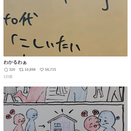
数
わかるわぁ
320
10,898
56,715
返
リ
い
1日前
信
ポ
い
数
ス
ね
ト
数
数