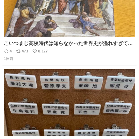
こいつまじ高校時代は知らなかった世界史が溢れすぎてて
𝑩𝑰𝑮 𝑳𝑶𝑽𝑬＿＿
4
473
8,327
返
リ
い
1日前
信
ポ
い
数
ス
ね
ト
数
数