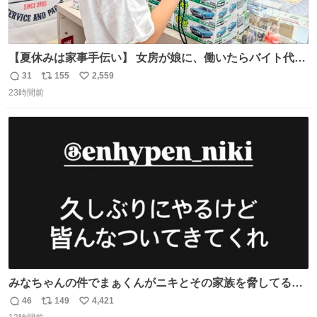
【夏休みは家事手伝い】 女房が娘に、働いたらバイト代も
らえば？と言ったら、娘は、いらない、と言って黙々と働
31
155
2,559
返
リ
い
いてくれました。 あとでソフトクリーム買ってやろうと思
23時間前
信
ポ
い
いました。
数
ス
ね
ト
数
数
みなちゃんの件でまぁくんがニキとその家族を脅してるけ
ど絶対間違えてる。 悪いのは誹謗中傷した人達でしょ。こ
46
149
4,421
返
リ
い
んなのみなちゃん望んでないし曲がった正義すぎる