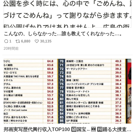
こんなの、しらなかった…誰も教えてくれなかった…。
1
6,880
30,135
返
リ
い
20時間前
信
ポ
い
数
ス
ね
ト
数
数
邦画実写歴代興行収入TOP100 1️⃣国宝←🆕 2️⃣踊る大捜査線