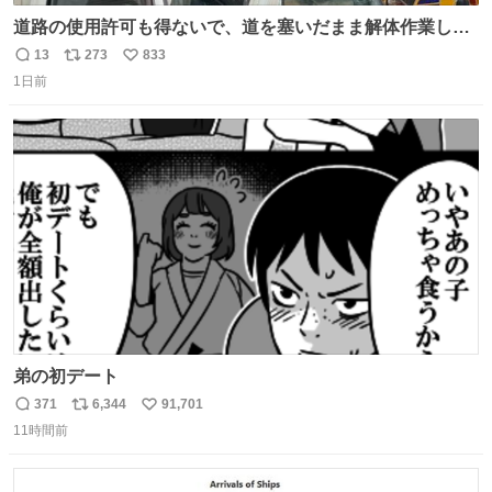
道路の使用許可も得ないで、道を塞いだまま解体作業して
る。 写真を撮ろうとしたら「勝手に写真撮るな馬鹿野郎」
13
273
833
返
リ
い
と罵倒されるなど。
1日前
信
ポ
い
数
ス
ね
ト
数
数
弟の初デート
371
6,344
91,701
返
リ
い
11時間前
信
ポ
い
数
ス
ね
ト
数