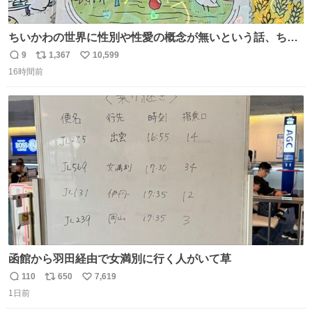
ちいかわの世界に性別や性愛の概念が無いという話、ちい
かわタロットでも恋人・女帝・女教皇あたりは性別を意識
9
1,367
10,599
返
リ
い
させないように描かれてるんだよね。かなり徹底している
16時間前
信
ポ
い
印象。
数
ス
ね
ト
数
数
函館から羽田経由で女満別に行く人がいて草
110
650
7,619
返
リ
い
1日前
信
ポ
い