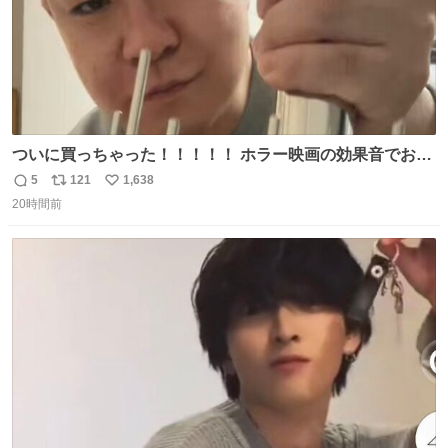
ついに買っちゃった！！！！！ ホラー映画の効果音でお馴
染みの！！ ウォーターフォン！！！
5
121
1,638
返
リ
い
20時間前
信
ポ
い
数
ス
ね
ト
数
数