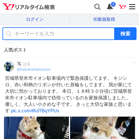
i
ログイン
ID新規取得
検索
人気ポスト
はる
@
hahahahamiyano
宮城県登米市イオン駐車場内で緊急保護してます。 キジシ
ロ、赤い和柄のリボンが付いた首輪をしてます。 我が家にて
大切に預かっております。 本日、１８時３０分頃に宮城県登
米市イオン駐車場内で彷徨っているのを家族保護しました。
優しく、大人い小さめな子です。 きっと大切な家族と思いま
す
pic.x.com/tKdTBqYPUs