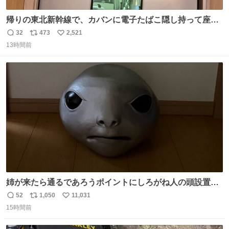
帰りの東北新幹線で、カバンに電子たばこ隠し持って座席
で吸ってる人がいて終わった。車内はたばこの匂いが充満
32
473
2,521
返
リ
い
していてデッキへ避難中。 その人の一つ後ろの席を予約し
13時間前
信
ポ
い
てしまって詰んでます。 電子たばこならわからないとでも
数
ス
ね
思ってるの？信じられない。
ト
数
数
姉が来たら通るであろうポイントにしろがね人の頭設置し
といたら防音室いても聞こえるくらいの声量で驚いてて笑
52
1,050
11,031
返
リ
い
った
15時間前
信
ポ
い
数
ス
ね