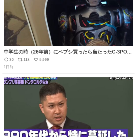
中学生の時（26年前）にペプシ買ったら当たったC-3POが
出てきたw しかもまだ音出るし！ で、こういうのって意外
30
118
5,999
返
リ
い
とプレミア価格にはなってないのよね〜きっと
1日前
信
ポ
い
数
ス
ね
ト
数
数