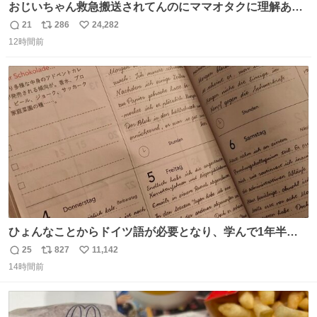
おじいちゃん救急搬送されてんのにママオタクに理解あっ
て不謹慎だけどウケる
21
286
24,282
返
リ
い
12時間前
信
ポ
い
数
ス
ね
ト
数
数
ひょんなことからドイツ語が必要となり、学んで1年半に
なる。 ちなみに最初の半年で『必携ドイツ文法総まとめ』
25
827
11,142
返
リ
い
と『重要単語4000』を数十周して丸暗記した。読み書きに
14時間前
信
ポ
い
困らなくなり、日記も8ヶ月続けて書ける量はこの通り。
数
ス
ね
Geminiの添削もエラーの指摘は激減し、上級の表現を教え
ト
数
数
てもらう今日この頃。