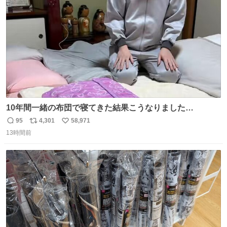
数
10年間一緒の布団で寝てきた結果こうなりました…
95
4,301
58,971
返
リ
い
13時間前
信
ポ
い
数
ス
ね
ト
数
数