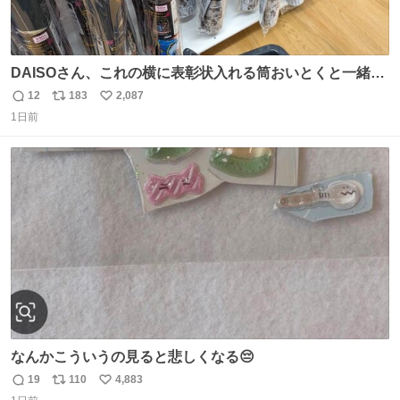
DAISOさん、これの横に表彰状入れる筒おいとくと一緒に
売れますのでご検討下さい
12
183
2,087
返
リ
い
1日前
信
ポ
い
数
ス
ね
ト
数
数
なんかこういうの見ると悲しくなる😔
19
110
4,883
返
リ
い