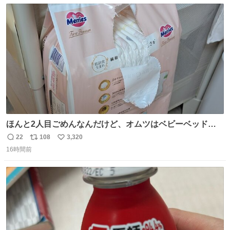
数
ス
ね
ト
数
数
ほんと2人目ごめんなんだけど、オムツはベビーベッドにS
字フックで吊るしてる😂
22
108
3,320
返
リ
い
16時間前
信
ポ
い
数
ス
ね
ト
数
数