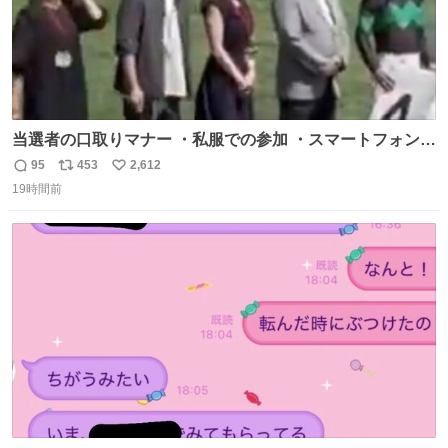
当選者の口取りマナー ・私服での参加 ・スマートフォンで
の撮影 ・調教師へ自分から握手を求める行為 ・シャツをズ
95
453
2,612
返
リ
い
ボンにインしていない服装 ・ボディーバッグの着用 私も口
19時間前
信
ポ
い
ドリに参加したいので、出禁になる前に繰り返し案内して
数
ス
ね
ほしい #DMMバヌーシ
ト
数
数