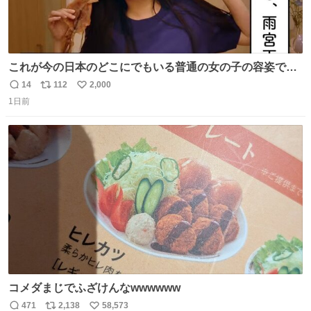
これが今の日本のどこにでもいる普通の女の子の容姿で
す！？！？！？！？ #雨宮天
14
112
2,000
返
リ
い
1日前
信
ポ
い
数
ス
ね
ト
数
数
コメダまじでふざけんなwwwwww
471
2,138
58,573