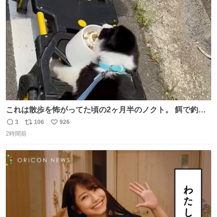
ト
数
数
これは散歩を怖がってた頃の2ヶ月半のノクト。 餌で釣っ
て歩かせてた。
3
106
926
返
リ
い
2時間前
信
ポ
い
数
ス
ね
ト
数
数