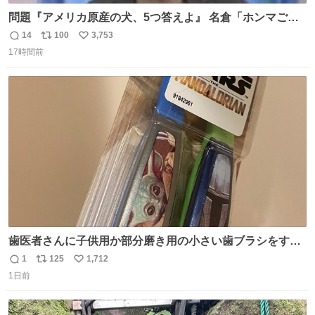
問題『アメリカ原産の犬、5つ答えよ』 名倉「ホンマごめ
ん。 日本」
14
100
3,753
返
リ
い
17時間前
信
ポ
い
数
ス
ね
ト
数
数
歯医者さんに子供用か部分磨き用の小さい歯ブラシをすす
められたので今日から私の歯ブラシこれ
1
125
1,712
返
リ
い
1日前
信
ポ
い
数
ス
ね
ト
数