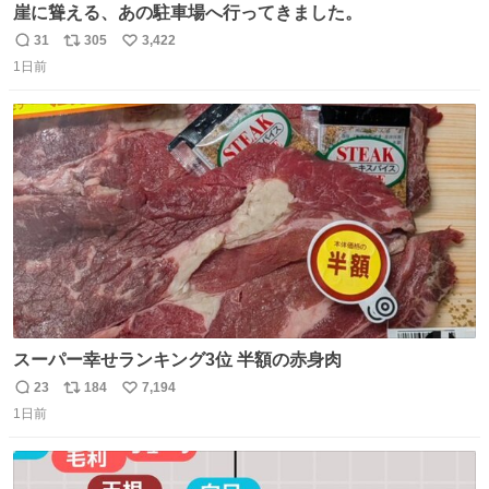
崖に聳える、あの駐車場へ行ってきました。
31
305
3,422
返
リ
い
1日前
信
ポ
い
数
ス
ね
ト
数
数
スーパー幸せランキング3位 半額の赤身肉
23
184
7,194
返
リ
い
1日前
信
ポ
い
数
ス
ね
ト
数