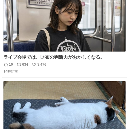
ライブ会場では、財布の判断力がおかしくなる。
10
634
3,476
返
リ
い
14時間前
信
ポ
い
数
ス
ね
ト
数
数