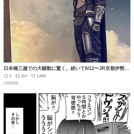
ト
数
数
日本橋三越での大騒動に驚く。続いて8/12〜JR京都伊勢丹
でPOP UP STOREがオープンするとのこと…皆さんお怪
3
114
1,000
返
リ
い
我なくお買い物を🙏 写真は2026/5/21 ロードショーの前日
23時間前
信
ポ
い
。だーれも写真撮ってなかったんだけどなぁ😵‍💫
数
ス
ね
ト
数
数