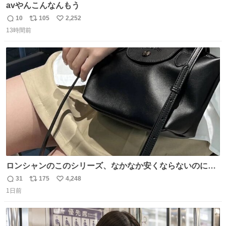
avやんこんなんもう
10
105
2,252
返
リ
い
13時間前
信
ポ
い
数
ス
ね
ト
数
数
ロンシャンのこのシリーズ、なかなか安くならないのにセ
ール価格になってる🖤✨レザーなのが反則級にかわいい。
31
175
4,248
返
リ
い
持ってるだけでコーデが格上げされる。
1日前
信
ポ
い
数
ス
ね
ト
数
数