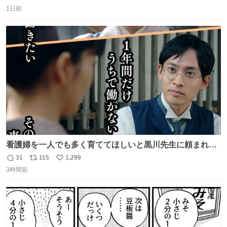
返
リ
い
1日前
信
ポ
い
数
ス
ね
ト
数
数
看護婦を一人でも多く育ててほしいと黒川先生に頼まれ、
１年間だけ黒川病院で働くことにしたりん。 直美はその１
31
115
1,299
返
リ
い
年間で恵風看護婦会を立て直すと話しました。 👇このシー
3時間前
信
ポ
い
ンをぜひ本編で web.nhk/tv/an/kazekaor… #朝ドラ #風薫
数
ス
ね
る 見上愛 上坂樹里 平埜生成
ト
数
数