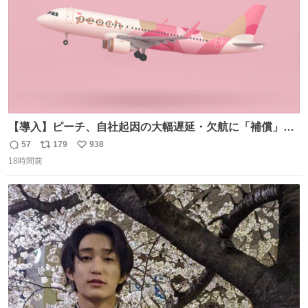
【導入】ピーチ、自社起因の大幅遅延・欠航に「補償」開
始へ news.livedoor.com/article/detail… 同社に起因する理
57
179
938
返
リ
い
由によって大幅遅延や欠航が発生した場合、乗客が負担し
18時間前
信
ポ
い
た宿泊費や交通費を、領収書の事後申請に基づき、国内線
数
ス
ね
は1人あたり上限1万円、国際線は上限2万円まで支払う。
ト
数
数