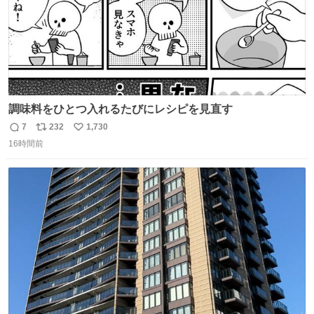
調味料をひとつ入れるたびにレシピを見直す
7
232
1,730
返
リ
い
16時間前
信
ポ
い
数
ス
ね
ト
数
数