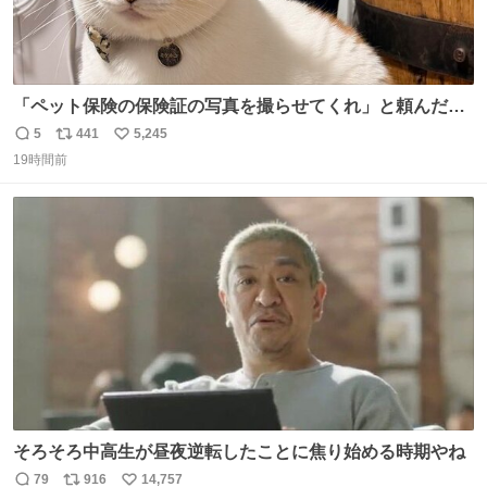
「ペット保険の保険証の写真を撮らせてくれ」と頼んだら
ちゃんと座ってポーズを取ってくれた人
5
441
5,245
返
リ
い
19時間前
信
ポ
い
数
ス
ね
ト
数
数
そろそろ中高生が昼夜逆転したことに焦り始める時期やね
79
916
14,757