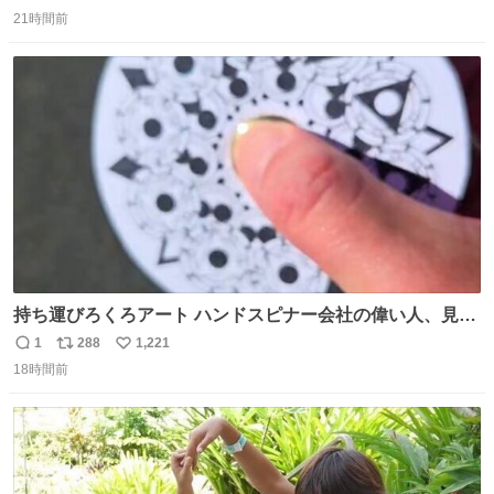
返
リ
い
21時間前
信
ポ
い
数
ス
ね
ト
数
数
持ち運びろくろアート ハンドスピナー会社の偉い人、見て
ください。
1
288
1,221
返
リ
い
18時間前
信
ポ
い
数
ス
ね
ト
数
数