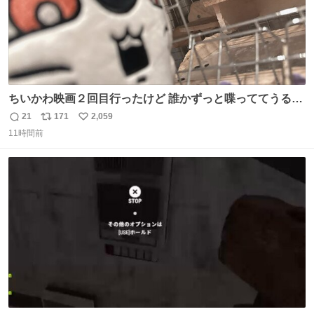
ちいかわ映画２回目行ったけど 誰かずっと喋っててうるさ
かった 許せねえ
21
171
2,059
返
リ
い
11時間前
信
ポ
い
数
ス
ね
ト
数
数