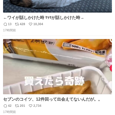
←ワイが話しかけた時 ﾏｯﾏが話しかけた時→
13
428
10,304
返
リ
い
17時間前
信
ポ
い
数
ス
ね
ト
数
数
セブンのコイツ、12件回って出会えてないんだが。。
42
201
2,734
返
リ
い
17時間前
信
ポ
い