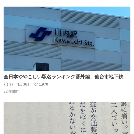
数
ス
ね
ト
数
数
全日本ややこしい駅名ランキング番外編、仙台市地下鉄川
内駅
37
363
1,970
返
リ
い
22時間前
信
ポ
い
数
ス
ね
ト
数
数