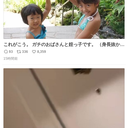
これがこう。 ガチのおばさんと姪っ子です。 （身長抜かさ
れててしぬ笑） #ヤツルギ12 #家族でヒロイン
93
336
8,359
返
リ
い
15時間前
信
ポ
い
数
ス
ね
ト
数
数