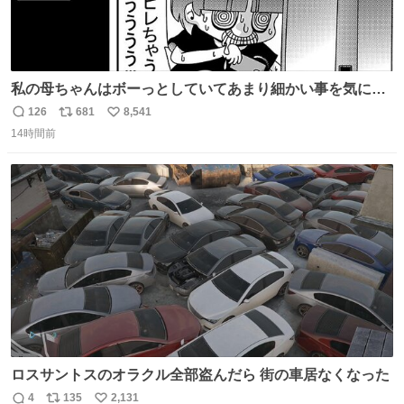
私の母ちゃんはボーっとしていてあまり細かい事を気にし
ません。優秀な人の多い現代の価値観から見ると、あまり
126
681
8,541
返
リ
い
優秀な母親ではないかもしれません。でも、だからこそ、
14時間前
信
ポ
い
私はそういう母親が大好きです。今も昔もすごくリラック
数
ス
ね
スします。「優秀」と「良い」は別なんですよね。 1/2
ト
数
数
ロスサントスのオラクル全部盗んだら 街の車居なくなった
4
135
2,131