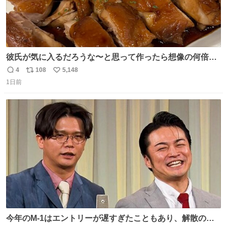
彼氏が気に入るだろうな〜と思って作ったら想像の何倍も
美味しい美味しい言ってくれて嬉しい
4
108
5,148
返
リ
い
1日前
信
ポ
い
数
ス
ね
ト
数
数
今年のM-1はエントリーが遅すぎたこともあり、解散の可