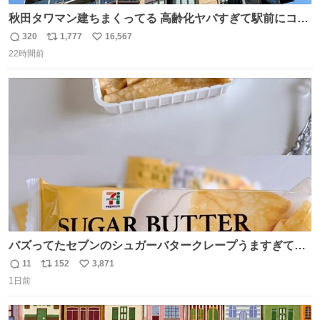
秋田タワマン建ちまくってる 高齢化ヤバすぎて駅前にコン
パクトシティつくって高齢者を住ませる考えらしい 病院も
320
1,777
16,567
返
リ
い
全部駅前にある
22時間前
信
ポ
い
数
ス
ね
ト
数
数
バズってたセブンのシュガーバタークレープうますぎて
7NOWで買い溜め🛒💭
11
152
3,871
返
リ
い
1日前
信
ポ
い
数
ス
ね
ト
数