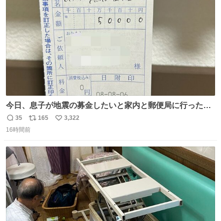
数
今日、息子が地震の募金したいと家内と郵便局に行ったみ
たいです。おもちゃとか買う選択肢もあったと思うけど、
35
165
3,322
返
リ
い
自分で貯めてた2万円を役に立てて欲しい、みんなも元気
16時間前
信
ポ
い
になって欲しいと。家内も一緒に募金したので、自分も何
数
ス
ね
かできたらなぁと思いました。
ト
数
数