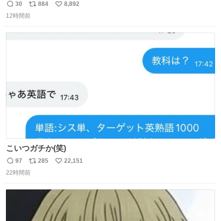
能性を作り出してからのスタート！！ 遅くなって申し訳な
30
884
8,892
返
リ
い
い🙏 エントリーナンバーは「GO!無策!」でかなり覚えやす
12時間前
信
ポ
い
い！応援をお願いすることになりそう！！
数
ス
ね
ト
数
数
こいつガチか(笑)
97
285
22,151
返
リ
い
22時間前
信
ポ
い
数
ス
ね
ト
数
数