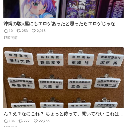
沖縄の駿○屋にもエロゲあったと思ったらエロゲじゃなか
った
10
253
2,015
返
リ
い
17時間前
信
ポ
い
数
ス
ね
ト
数
数
ん？え？なにこれ？ ちょっと待って、聞いてない これは販
売されているのもですか？
136
777
22,755
返
リ
い