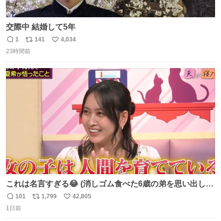
交際中 結婚して5年
1
141
4,034
返
リ
い
23時間前
信
ポ
い
数
ス
ね
ト
数
数
これは名言すぎる😂 (消しゴム食べた6歳の弟を思い出しな
がら)
101
1,799
42,805
返
リ
い
1日前
信
ポ
い