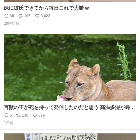
妹に彼氏できてから毎日これで大鬱 w
38
106
3,422
返
リ
い
20時間前
信
ポ
い
数
ス
ね
ト
数
数
百獣の王が死を持って発信したのだと思う 高温多湿が尋常
でない日本の夏 どうか早急に飼育の環境を見直して 動物の
5
130
876
返
リ
い
命を護ってください…と 治療中のライオンが助かりますよ
1日前
信
ポ
い
うに すべての動物の命が護られますように 2026.7.3📷多摩
数
ス
ね
動物公園にて 残念ながら個体の識別は出来ません
ト
数