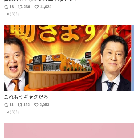
18
239
11,024
返
リ
い
13時間前
信
ポ
い
数
ス
ね
ト
数
数
これもうギャグだろ
11
152
2,053
返
リ
い
15時間前
信
ポ
い
数
ス
ね
ト
数
数