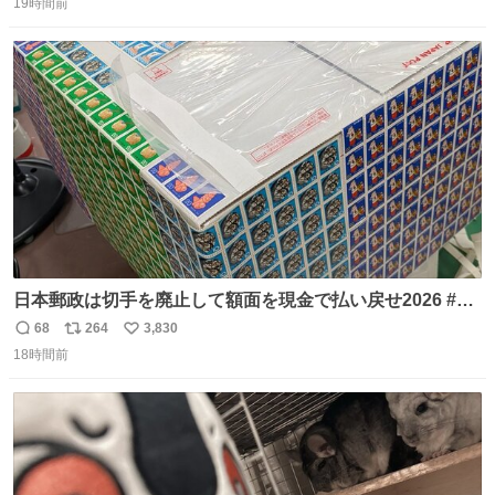
19時間前
信
ポ
い
数
ス
ね
ト
数
数
日本郵政は切手を廃止して額面を現金で払い戻せ2026 #日
本郵政 @JapanPostHD_PR
68
264
3,830
返
リ
い
18時間前
信
ポ
い
数
ス
ね
ト
数
数