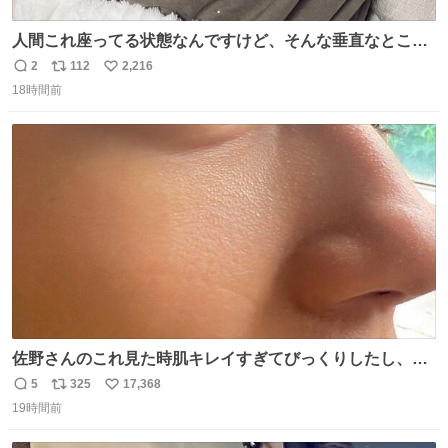
人間これ座ってる状態なんですけど、そんな垂直なところ
でいきなり天地無用のごろんをかますのは、それは、あま
2
112
2,216
返
リ
い
りに人間を信用しすぎではないか、、、？？？
18時間前
信
ポ
い
数
ス
ね
ト
数
数
佐野さんのこれ見た時肌キレイすぎてびっくりしたし、や
はりアイドルって体型･肌管理すごすぎる
5
325
17,368
返
リ
い
19時間前
信
ポ
い
数
ス
ね