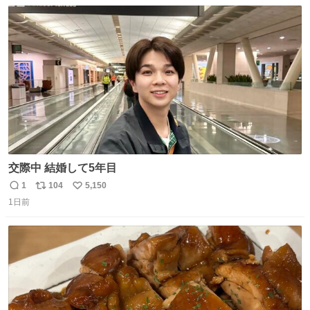
数
ス
ね
ト
数
数
交際中 結婚して5年目
1
104
5,150
返
リ
い
1日前
信
ポ
い
数
ス
ね
ト
数
数