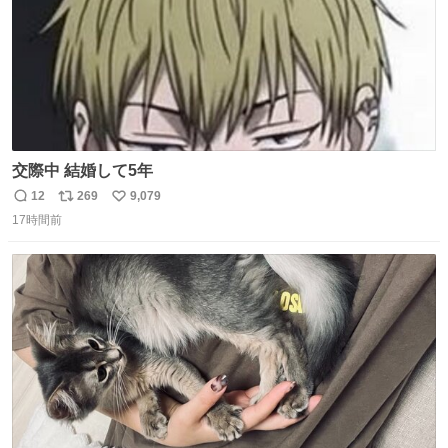
交際中 結婚して5年
12
269
9,079
返
リ
い
17時間前
信
ポ
い
数
ス
ね
ト
数
数