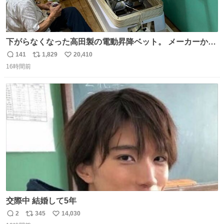
下がらなくなった高田製の電動昇降ベット。 メーカーから
は、完全に見放されたんですが、 見事に85歳の父が治しま
141
1,829
20,410
返
リ
い
した。 うちの父は、トヨタカローラのボディをオート生産
16時間前
信
ポ
い
する、工業ロボットの製作者なんですが、 父が電動ベット
数
ス
ね
の配線をハンダで修理している横で、
ト
数
数
交際中 結婚して5年
2
345
14,030
返
リ
い