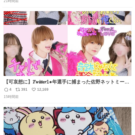
21時間前
信
ポ
い
数
ス
ね
ト
数
数
【可哀想に】𝑻𝒘𝒊𝒕𝒕𝒆𝒓1●年選手に捕まった佐野ネットミーム
勇斗さんのコラボプリ
4
391
12,169
返
リ
い
15時間前
信
ポ
い
数
ス
ね
ト
数
数