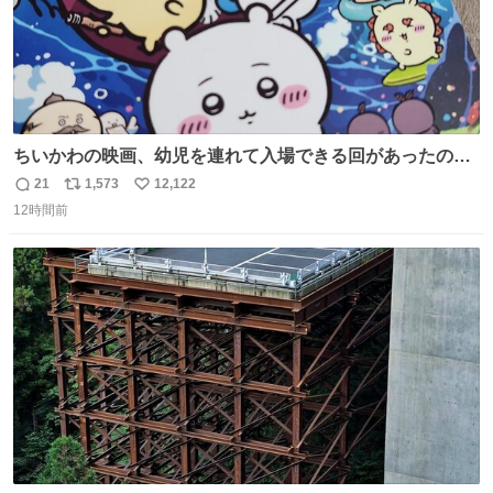
ちいかわの映画、幼児を連れて入場できる回があったので
子どもを連れて観てきたんですけど、セイレーンの登場シ
21
1,573
12,122
返
リ
い
ーンで場内のベビーが一斉に泣き出してたのがとてもよい
12時間前
信
ポ
い
映画体験でした。
数
ス
ね
ト
数
数