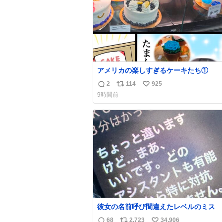
アメリカの楽しすぎるケーキたち①
2
114
925
返
リ
い
9時間前
信
ポ
い
数
ス
ね
ト
数
数
彼女の名前呼び間違えたレベルのミス
68
2,723
34,906