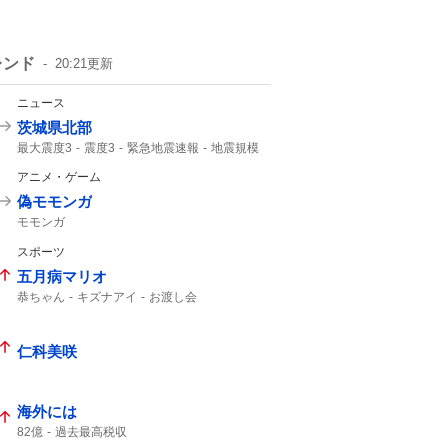
レンド
20:21
更新
ニュース
茨城県北部
最大震度3
震度3
緊急地震速報
地震規模
津波の心配なし
M3.
地震速報
震度2
アニメ・ゲーム
45km
地震情報
偽モモンガ
モモンガ
スポーツ
五月病マリオ
恭ちゃん
キズナアイ
お渡し会
仁科美咲
海外には
82億
過去最高税収