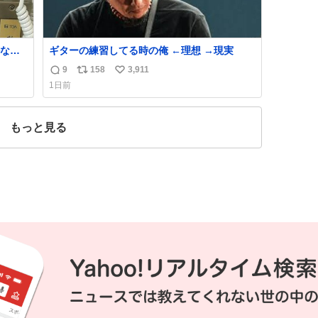
なか
ギターの練習してる時の俺 ←理想 →現実
9
158
3,911
返
リ
い
ませ
1日前
える手
信
ポ
い
るよ
数
ス
ね
ト
数
もっと見る
数