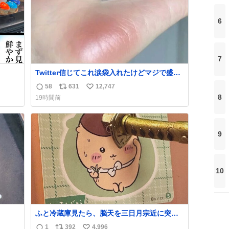
6
7
Twitter信じてこれ涙袋入れたけどマジで盛れ
た…ありがとう…
58
631
12,747
返
リ
い
8
19時間前
信
ポ
い
数
ス
ね
ト
数
9
数
10
ふと冷蔵庫見たら、脳天を三日月宗近に突き
刺されてるくりまんじゅうパイセンが
1
392
4,996