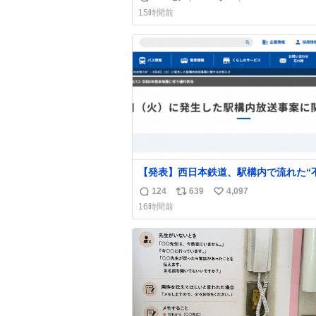
返
リ
い
15時間前
信
ポ
い
数
ス
ね
ト
数
数
【発表】西日本鉄道、駅構内で流れた“
音声”に声明「被害届も検討」
124
639
4,097
返
リ
い
news.livedoor.com/article/detail… 4日に西
16時間前
鉄福岡（天神）駅および薬院駅で発生し
信
ポ
い
構内放送事案について声明を公表した。
数
ス
ね
三者によって駅構内放送設備に外部から
ト
数
に音声が流された可能性も含めて確認を
数
施」と説明した。