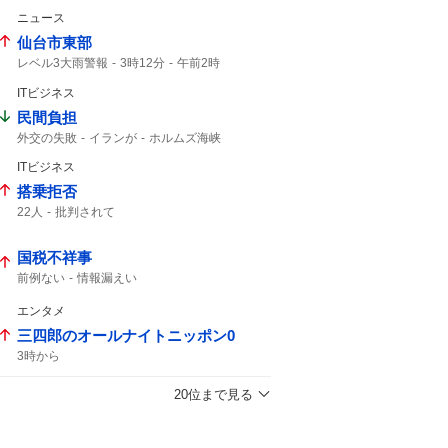
ニュース
仙台市東部
レベル3大雨警報
3時12分
午前2時
ITビジネス
民間負担
外交の失敗
イランが
ホルムズ海峡
ホルムズ
ITビジネス
搭乗拒否
22人
批判されて
国税不祥事
前例ない
情報漏えい
エンタメ
三四郎のオールナイトニッポン0
3時から
20位まで見る