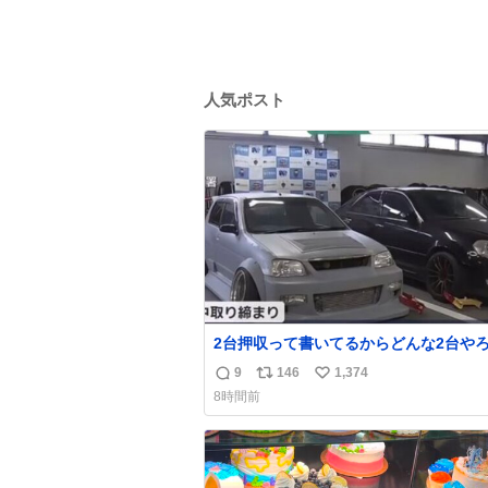
人気ポスト
2台押収って書いてるからどんな2台や
たらまぁまぁへんてこな1台押収してて
9
146
1,374
返
リ
い
まらん
8時間前
信
ポ
い
数
ス
ね
ト
数
数