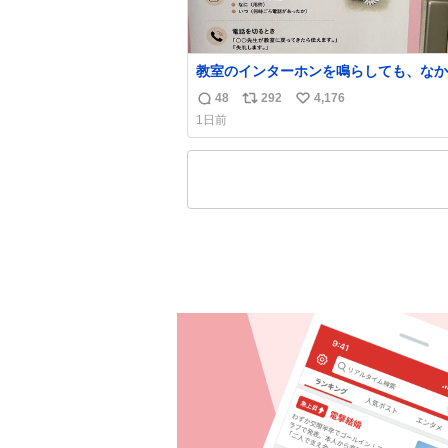
教室のインターホンを鳴らしても、なか
誰も出ないことがあります…。 もしかすると
48
292
4,176
返
リ
い
「電話の出方」に困っているのかもしれ
1日前
ん。 そこで「何を話せばいいか」が見
信
ポ
い
引きを用意して、安心して電話に出られ
数
ス
ね
うにします。 インターホンの応対も大切なコ
ト
数
ミュニケーションの学びです。
数