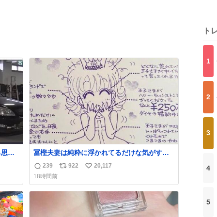
ト
1
2
3
ろ思っ
冨樫夫妻は純粋に浮かれてるだけな気がする
笑い止
な〜 全アはここに自分の市場価値的なものを
239
922
20,117
4
返
リ
い
上乗せするので、 すっぴん＆寝起きのボサボ
18時間前
サ頭でも「今日も可愛いね」が止まらない。
信
ポ
い
放っておくと永遠に髪撫でてきて作業進まな
数
ス
ね
い() 156cm40kg、年中日焼け止めとお友達の
ト
数
5
私より綺麗な手やめてもろて とか言う
数