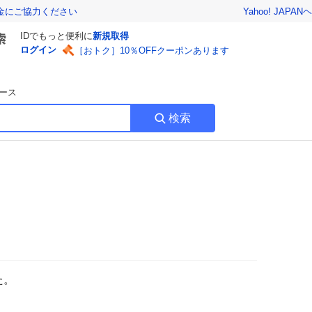
Yahoo! JAPAN
ヘ
金にご協力ください
IDでもっと便利に
新規取得
ログイン
［おトク］10％OFFクーポンあります
ース
検索
た。