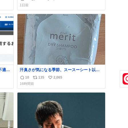
返
リ
い
1日前
信
ポ
い
数
ス
ね
ト
数
数
不適切
汗臭さが気になる季節、スースーシート以外
だと、これがとにかくスッキリする。2年くら
10
135
2,065
返
リ
い
い前に #生活は踊る で紹介したやつ。おじさ
16時間前
た駅
んにもおばさんにもオススメだ。ドラストに
信
ポ
い
「第
売ってるぞ。ドライシャンプーって書いてあ
数
ス
ね
不正
るけど汗拭きシートみたいなもの。耳裏襟足
ト
数
実
首筋がんがん拭いて汗臭不安を解消。
数