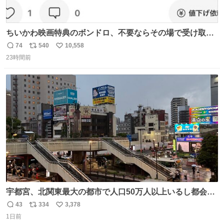
ちいかわ映画特典のボンドロ、不要ならその場で受け取り
辞退すれば良いのに白々しい
74
540
10,558
返
リ
い
23時間前
信
ポ
い
数
ス
ね
ト
数
数
宇都宮、北関東最大の都市で人口50万人以上いるし都会何
だろうなと思っていたら想像以上に都会で興奮した
43
334
3,378
返
リ
い
1日前
信
ポ
い