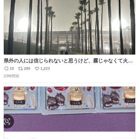
県外の人には信じられないと思うけど、霧じゃなくて火山
灰です🌋 #桜島
10
295
1,223
返
リ
い
23時間前
信
ポ
い
数
ス
ね
ト
数
数