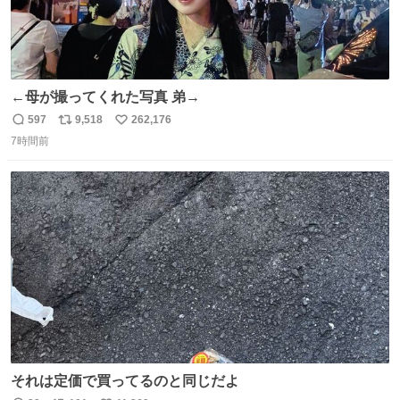
←母が撮ってくれた写真 弟→
597
9,518
262,176
返
リ
い
7時間前
信
ポ
い
数
ス
ね
ト
数
数
それは定価で買ってるのと同じだよ