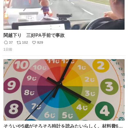
関越下り 三好PA手前で事故
37
102
929
返
リ
い
1日前
信
ポ
い
数
ス
ね
ト
数
数
そういや5歳がそろそろ時計を読みたいらしく、材料費600