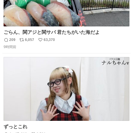
ごらん、関アジと関サバ 君たちがいた海だよ
209
6,057
63,370
返
リ
い
9時間前
信
ポ
い
数
ス
ね
ト
数
数
ずっとこれ