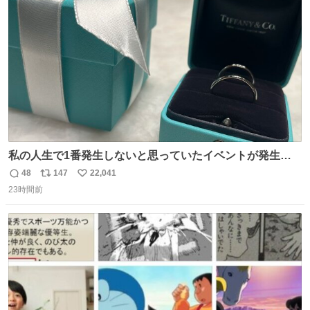
ト
数
数
私の人生で1番発生しないと思っていたイベントが発生し
ました
48
147
22,041
返
リ
い
23時間前
信
ポ
い
数
ス
ね
ト
数
数