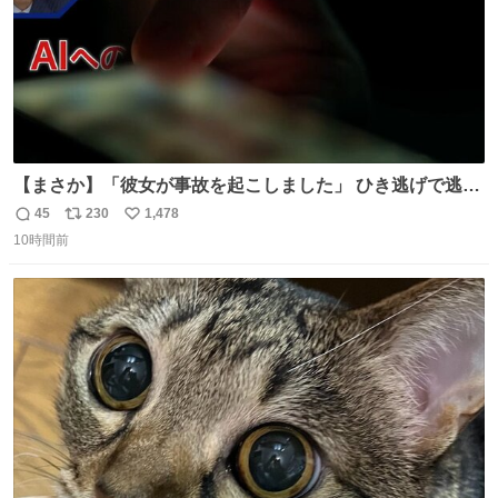
【まさか】「彼女が事故を起こしました」 ひき逃げで逃走
した男、AIの相談履歴で“ウソ発覚” 警察が男のスマホを押
45
230
1,478
返
リ
い
収して解析すると、出頭する前に事故の詳しい状況やどう
10時間前
信
ポ
い
対応すればいいかをAIに相談していたことがわかった。し
数
ス
ね
かし、AIの回答は「正直に警察に話すように」だった。
ト
数
数