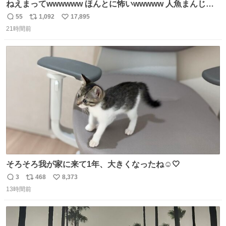
ねえまってwwwwww ほんとに怖いwwwww 人魚まんじゅ
う買ってきたから私も永遠のいのちを…ぐへへ…と思いな
55
1,092
17,895
返
リ
い
がら1つ食べたら 奥歯欠けたんだけど！！！！？？？ しか
21時間前
信
ポ
い
もガッツリ😭 まんじゅうだよ？？？？？？ ガリッて言っ
数
ス
ね
たから何？と思って口から出したら自分の歯wwwwww セ
ト
数
数
イレーンの呪いじゃん😭
そろそろ我が家に来て1年、大きくなったね☺️🤍
3
468
8,373
返
リ
い
13時間前
信
ポ
い
数
ス
ね
ト
数
数