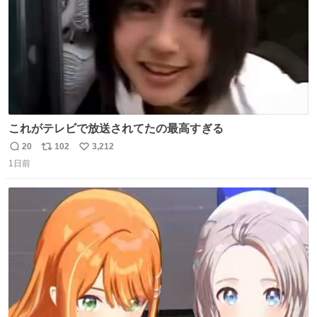
これがテレビで放送されてたの最高すぎる
20
102
3,212
返
リ
い
1日前
信
ポ
い
数
ス
ね
ト
数
数