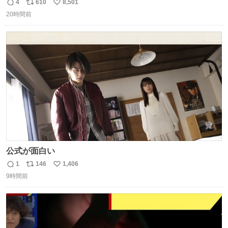
4
610
8,501
返
リ
い
20時間前
信
ポ
い
数
ス
ね
ト
数
数
公式が面白い
1
146
1,406
返
リ
い
9時間前
信
ポ
い
数
ス
ね
ト
数
数