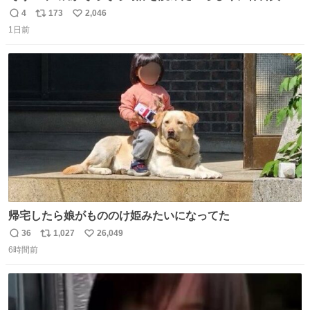
円で作れる知育時計作ってみた！ めっちゃ簡単！ ありがと
4
173
2,046
返
リ
い
う先人！
1日前
信
ポ
い
数
ス
ね
ト
数
数
帰宅したら娘がもののけ姫みたいになってた
36
1,027
26,049
返
リ
い
6時間前
信
ポ
い
数
ス
ね
ト
数
数