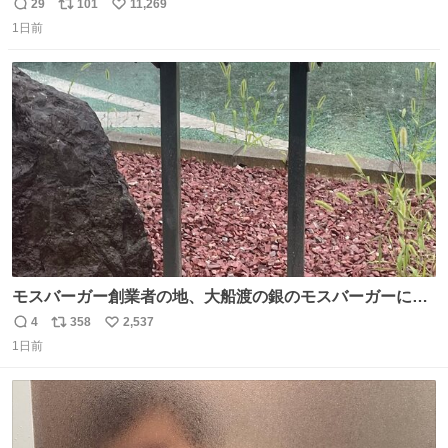
29
101
11,269
返
リ
い
1日前
信
ポ
い
数
ス
ね
ト
数
数
モスバーガー創業者の地、大船渡の銀のモスバーガーに一
礼。
4
358
2,537
返
リ
い
1日前
信
ポ
い
数
ス
ね
ト
数
数