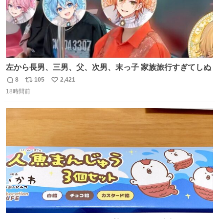
左から長男、三男、父、次男、末っ子 家族旅行すぎてしぬ
8
105
2,421
返
リ
い
18時間前
信
ポ
い
数
ス
ね
ト
数
数