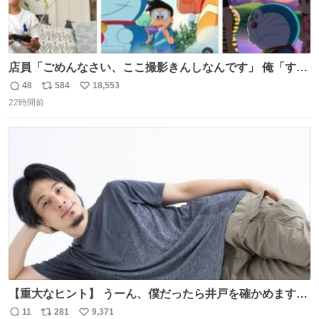
店員「ごめんなさい、ここ撮影きんしなんです」 俺「すみ
ません！すぐ消します」 店員「念のためフォルダから消し
48
584
18,553
返
リ
い
てるところ見せて頂けますか？」 俺「はい…」
22時間前
信
ポ
い
数
ス
ね
ト
数
数
【重大なヒント】 うーん、僕だったら井戸を確かめますけ
どね
11
281
9,371
返
リ
い