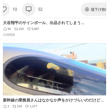
大谷翔平のサインボール、出品されてしまう…
50
222
5,467
返
リ
い
21時間前
信
ポ
い
数
ス
ね
ト
数
数
新幹線の乗務員さんはなかなか声をかけづらいのだけど😅
ルミエールの運転士さん、運転台にカメラマン向けたらお
1
119
1,377
返
リ
い