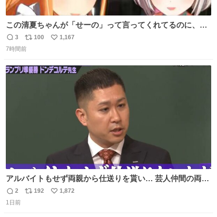
この清夏ちゃんが「せーの」って言ってくれてるのに、一
瞬何かわからず 理解した時に息を飲んでから「じゃん！」
3
100
1,167
返
リ
い
ってしてるリーリヤが可愛い 多分同士はいっぱいいると思
7時間前
信
ポ
い
う
数
ス
ね
ト
数
数
アルバイトもせず両親から仕送りを貰い… 芸人仲間の両親
のスネまでかじる!? ドンデコルテ銀次⚡️ 無料見逃し配信は
2
192
1,872
返
リ
い
こちらから ▶︎abema.go.link/gBLVb ◤しくじり先生
1日前
信
ポ
い
ABEMAにて毎週最新話無料配信中◢ @10000nabe
数
ス
ね