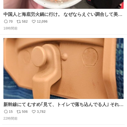
中国人と海底労火鍋に行け。 なぜならえぐい調合して美味
しすぎる ソースを作ってくれるから。
70
582
12,096
返
リ
い
18時間前
信
ポ
い
数
ス
ね
ト
数
数
新幹線にて むすめ｢見て、トイレで落ち込んでる人｣ それに
しか見えなくなった どうしてくれるんだ
15
506
3,782
返
リ
い
22時間前
信
ポ
い
数
ス
ね