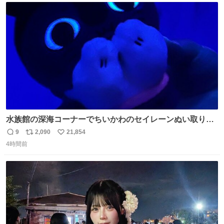
ト
数
数
水族館の深海コーナーでちいかわのセイレーンぬい取り出
したら目光っててビビりました #ちいかわ
9
2,090
21,854
返
リ
い
4時間前
信
ポ
い
数
ス
ね
ト
数
数