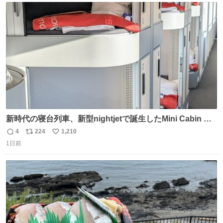
@akmllube0617
ト
数
数
新時代の寝台列車、新型nightjetで誕生したMini Cabin ま
さに走るカプセルホテルといった感じで、一人旅で利用す
4
224
1,210
返
リ
い
るのにはちょうどいい設備。 他の人も言ってましたが、サ
1日前
信
ポ
い
ンライズの後継に欲しい…
数
ス
ね
ト
数
数