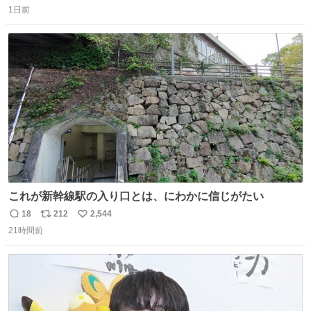
1日前
信
ポ
い
数
ス
ね
ト
数
数
これが新幹線駅の入り口とは、にわかに信じがたい
18
212
2,544
返
リ
い
21時間前
信
ポ
い
数
ス
ね
ト
数
数