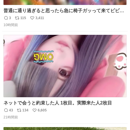
普通に通り過ぎると思ったら急に椅子ガッって来てビビっ
た。そんでまじいい匂い。← #超特急_ESCORT
3
115
3,411
返
リ
い
10時間前
信
ポ
い
数
ス
ね
ト
数
数
ネットで会うと約束した人 1枚目。実際来た人2枚目
43
134
6,605
返
リ
い
21時間前
信
ポ
い
数
ス
ね