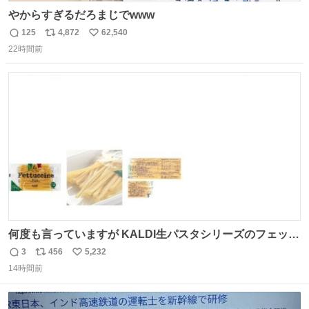
やからすぎるだろまじでwww
125
4,872
62,540
返
リ
い
22時間前
信
ポ
い
数
ス
ね
ト
数
数
何度も言っていますが KALDI生パスタシリーズのフェット
チーネは 真剣(ガチ)で美味いぞ
3
456
5,232
返
リ
い
14時間前
信
ポ
い
数
ス
ね
ト
数