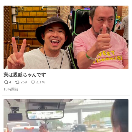
数
ス
ね
ト
数
数
実は親戚ちゃんです
4
259
2,376
返
リ
い
18時間前
信
ポ
い
数
ス
ね
ト
数
数