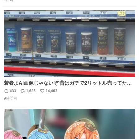
信
ポ
い
数
ス
ね
ト
数
数
若者よAI画像じゃないぞ 昔はガチで2リットル売ってたん
やでw
433
1,625
14,403
返
リ
い
9時間前
信
ポ
い
数
ス
ね
ト
数
数