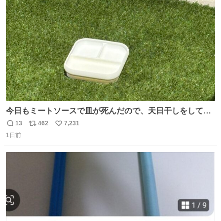
ト
数
数
今日もミートソースで皿が死んだので、天日干しをしてい
ます🍝 ありがとう先人の知恵
13
462
7,231
返
リ
い
1日前
信
ポ
い
数
ス
ね
ト
数
数