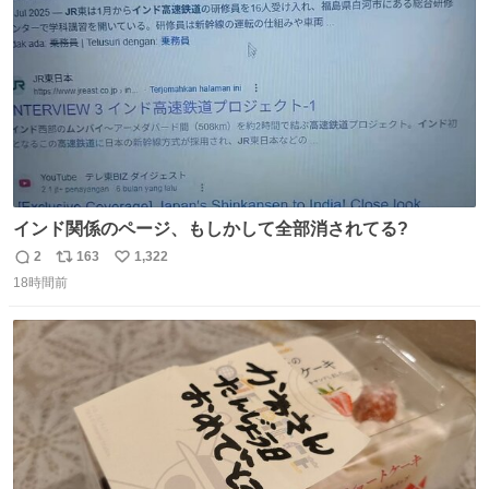
数
インド関係のページ、もしかして全部消されてる?
2
163
1,322
返
リ
い
18時間前
信
ポ
い
数
ス
ね
ト
数
数