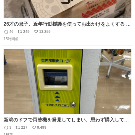
26才の息子、近年行動援護を使ってお出かけをよくする 親
との外出はもう嫌らしい。 中身は小学生位なのに小癪な😅
46
249
13,255
返
リ
い
昨日は夜のショッピングモールに行った 先に寝といてよ❗
15時間前
信
ポ
い
と何度も何度も言い残して。 起きたら冷蔵庫に… ああ、こ
数
ス
ね
れ買いに行ってくれたんだ…😭
ト
数
数
新潟のドフで両替機を発見してしまい、思わず購入してし
まい大阪に発送するイベントが発生
3
227
9,499
返
リ
い
1日前