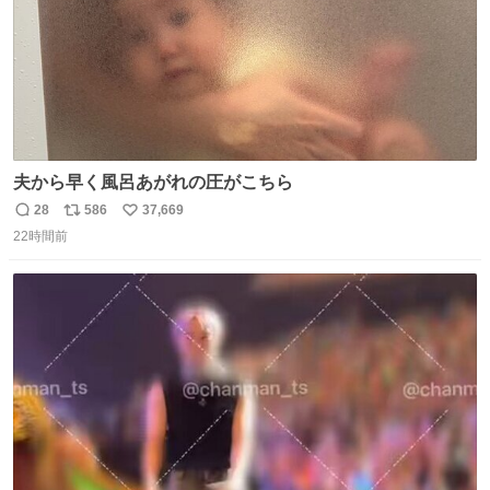
夫から早く風呂あがれの圧がこちら
28
586
37,669
返
リ
い
22時間前
信
ポ
い
数
ス
ね
ト
数
数