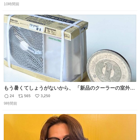
二人で敬礼🫡✨ 暗くて上手く撮れないなぁ…な顔してた
10時間前
信
ポ
い
ら、わざわざ車外に出て来てくださり✨ 「フリー素材なの
数
ス
ね
で載せて大丈夫です！」と自ら言ってくださる親切気さく
ト
数
数
なS運転士さん感謝
もう暑くてしょうがないから、 「新品のクーラーの室外機
のミニチュア」 でも見ていってよ
24
565
3,250
返
リ
い
9時間前
信
ポ
い
数
ス
ね
ト
数
数