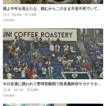
猫よ中年を迎えたな、頼むからこのまま不老不死でいてく
れ…と願ってから、いや人間の家族が死に絶えて猫だけこ
3
202
3,426
返
リ
い
の世に置いていくなんてひどいことはできない…と思って
19時間前
信
ポ
い
から、猫のこの可愛さと愛嬌なら未来永劫ほかの人間に可
数
ス
ね
愛がられて困ることもなかろうなと思ったのでやっぱり猫
ト
数
数
よ不老不死でいてくれ
今日友達に誘われて野球初観戦で延長最終回サヨナラホー
ムラン見れたんですけど、これが野球ですか？ 鳥肌止まら
30
172
5,956
返
リ
い
んです笑
20時間前
信
ポ
い
数
ス
ね