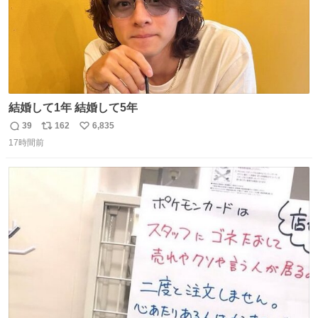
結婚して1年 結婚して5年
39
162
6,835
返
リ
い
17時間前
信
ポ
い
数
ス
ね
ト
数
数