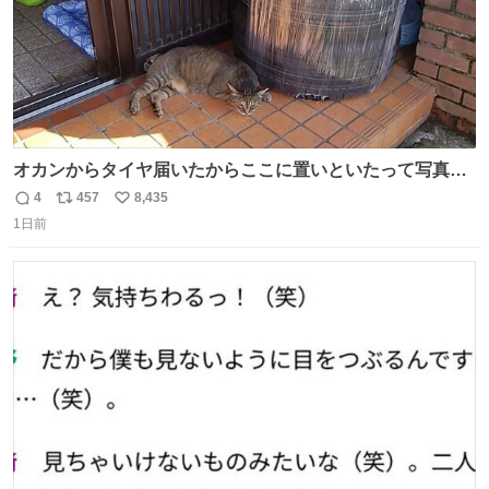
オカンからタイヤ届いたからここに置いといたって写真送
られてきたけど明らかに猫が邪魔くさそうな顔してて草
4
457
8,435
返
リ
い
1日前
信
ポ
い
数
ス
ね
ト
数
数