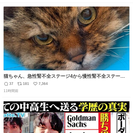
数
ス
ね
ト
数
数
猫ちゃん、急性腎不全ステージ4から慢性腎不全ステージ2
になりました😭点滴も週一で大丈夫になった… このままだ
37
181
7,364
返
リ
い
と2、3日持たないって言われたのが嘘みたい…本当に嬉し
11時間前
信
ポ
い
い😭😭😭頑張ってくれてありがとう😭😭😭 嬉しくて帰り
数
ス
ね
道泣きながら歩いてたら向こうから来た人にすごい顔され
ト
数
数
た🫠