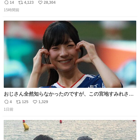
や飴玉、雲、アヒルに見立ててジュエリーデザイナー、
14
4,123
28,304
返
リ
い
Ben Choi 蔡俊文さんの作品。
15時間前
信
ポ
い
instagram.com/bcjoaillerie/
数
ス
ね
ト
数
数
おじさん全然知らなかったのですが、この宮地すみれさん
（日向坂46）はマリサポだったのですね。 カメラ目線でに
4
125
1,329
返
リ
い
っこりしていただいたので撮影したものの、全然誰だか知
1日前
信
ポ
い
りませんでした。 マリサポらしいのでこれからは名前覚え
数
ス
ね
ます！！
ト
数
数