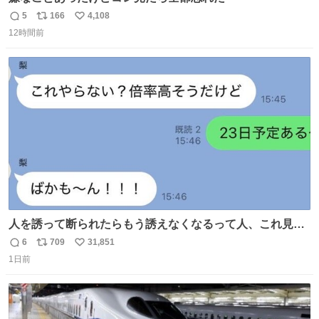
5
166
4,108
返
リ
い
12時間前
信
ポ
い
数
ス
ね
ト
数
数
人を誘って断られたらもう誘えなくなるって人、これ見て
元気出してほしい
6
709
31,851
返
リ
い
1日前
信
ポ
い
数
ス
ね
ト
数
数