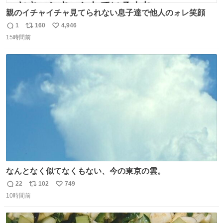
親のイチャイチャ見てられない息子達で他人のォレ笑顔
1
160
4,946
返
リ
い
15時間前
信
ポ
い
数
ス
ね
ト
数
数
なんとなく似てなくもない、今の東京の雲。
22
102
749
返
リ
い
10時間前
信
ポ
い
数
ス
ね
ト
数