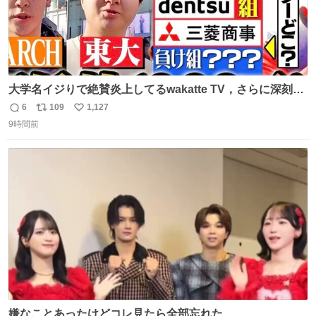
大学名イジりで絶賛炎上してるwakatte TV，さらに深刻な
問題はこっちでは？ ・都内の特定企業に入るのを極度に推
6
109
1,127
返
リ
い
奨し，それ以外の地域で堅実に生きるのを周縁化する ・恋
9時間前
信
ポ
い
愛にかまけ，「陽キャラ」として振る舞うのを極端に中心
数
ス
ね
化する ・院生が研究環境を求め他大学に移るのを批判する
ト
数
数
過去例↓
嫌なことあったけどコレ見たら全部忘れた