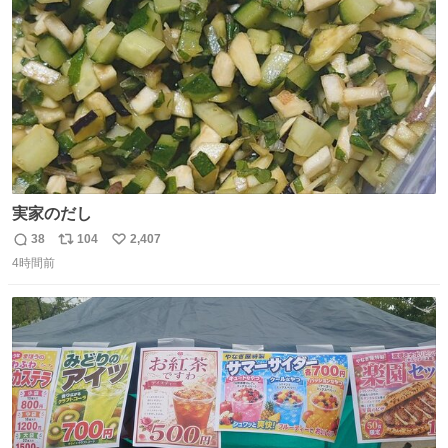
数
実家のだし
38
104
2,407
返
リ
い
4時間前
信
ポ
い
数
ス
ね
ト
数
数