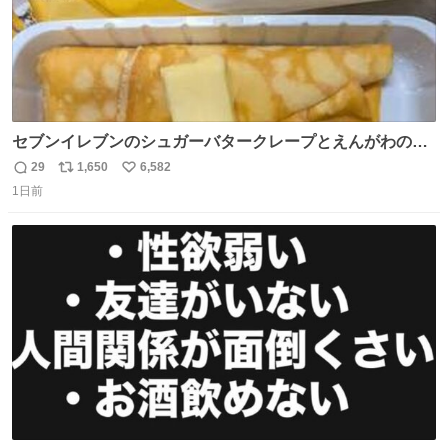
セブンイレブンのシュガーバタークレープとえんがわの寿
司を探している人へ！ シュガーバタークレープは目黒、品
29
1,650
6,582
返
リ
い
川、蒲田、渋谷、川崎、横浜、鶴見、九州の一部エリア限
1日前
信
ポ
い
定商品で8月5日に発注が終了したため店舗に置いてあると
数
ス
ね
ころ少ないですが見つけたら即買いです🤩❣️
ト
数
数