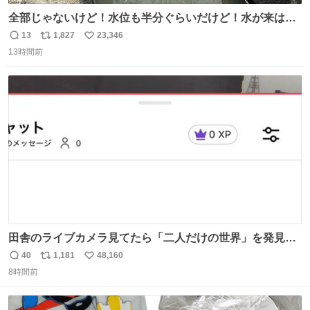
全部じゃないけど！水位も半分ぐらいだけど！水が来はじ
めたよ！！！ 作業してくれた方々ありがとーーー
13
1,827
23,346
返
リ
い
ー！！！！！！！！！！！！！！！！！！！！！！！！！
13時間前
信
ポ
い
！
数
ス
ね
ト
数
数
田舎のライブカメラ見てたら「二人だけの世界」を発見し
た
40
1,181
48,160
返
リ
い
8時間前
信
ポ
い
数
ス
ね
ト
数