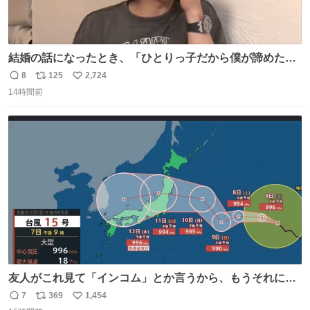
結婚の話になったとき、「ひとりっ子だから僕が諦めた瞬
間に一族が潰える」「死ぬとき1人とか嫌」だから結婚願
8
125
2,724
返
リ
い
望は"ある"って答えたものの、結局「（結婚は）向いてね
14時間前
信
ポ
い
ぇのかもしれない」で締める北山くん、きっといろいろ考
数
ス
ね
えて言葉を選んで、まるく収めてくれたんだなと思った
ト
数
数
友人がこれ見て「インコム」とか言うから、もうそれにし
か見えなくなっちゃった。
7
369
1,454
返
リ
い