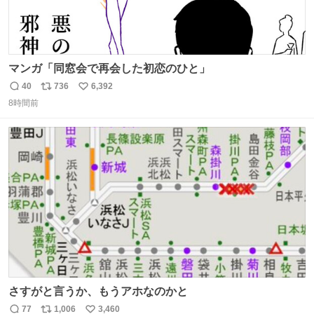
マンガ「同窓会で再会した初恋のひと」
40
736
6,392
返
リ
い
8時間前
信
ポ
い
数
ス
ね
ト
数
数
さすがと言うか、もうアホなのかと
77
1,006
3,460