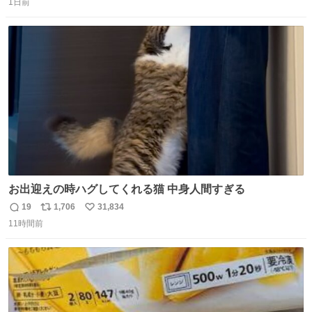
1日前
信
ポ
い
数
ス
ね
ト
数
数
お出迎えの時ハグしてくれる猫 中身人間すぎる
19
1,706
31,834
返
リ
い
11時間前
信
ポ
い
数
ス
ね
ト
数
数