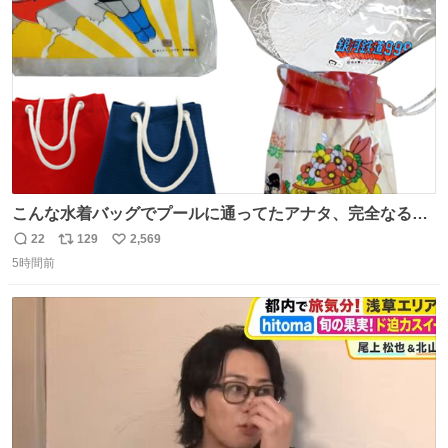
数
こんな水着バッグでプールに通ってたアナタ、完全なる同
世代（笑） #70年代 #80年代 #昭和レトロ
22
129
2,569
返
リ
い
5時間前
信
ポ
い
数
ス
ね
ト
数
数