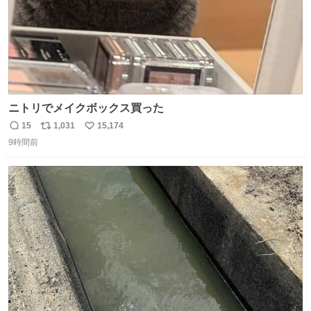
ニトリでメイクボックス買った
15
1,031
15,174
返
リ
い
9時間前
信
ポ
い
数
ス
ね
ト
数
数