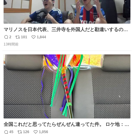
マリノスを日本代表、三井寺を外国人だと勘違いするのお
もろくて爽
2
101
1,844
返
リ
い
13時間前
信
ポ
い
数
ス
ね
ト
数
数
全国これだと思ってたらぜんぜん違ってた件。 ロケ地：広
島
45
126
1,056