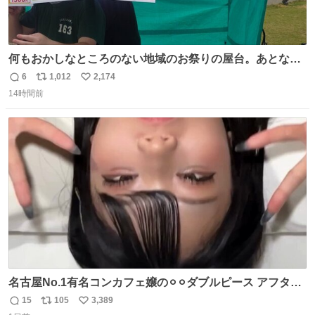
何もおかしなところのない地域のお祭りの屋台。あとなん
か割と聞き馴染みのあるBGMが流れてます #関広見まつり
6
1,012
2,174
返
リ
い
#関広見まつり2026
14時間前
信
ポ
い
数
ス
ね
ト
数
数
名古屋No.1有名コンカフェ嬢の⚪︎⚪︎ダブルピース アフター
で毎回これしてくれたらそりゃ通うわw
15
105
3,389
返
リ
い