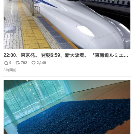
22:00、東京発。 翌朝6:59、新大阪着。 『東海道ルミエー
ルエクスプレス』が今夜、初運行！ 岐阜羽島駅で夜を越す
9
792
2,149
返
リ
い
東海道新幹線。寝台列車じゃないのに、朝まで新幹線とい
8時間前
信
ポ
い
う、なんだか特別体験😉 #TRAINTRIP #東海道ルミエール
数
ス
ね
エクスプレス
ト
数
数