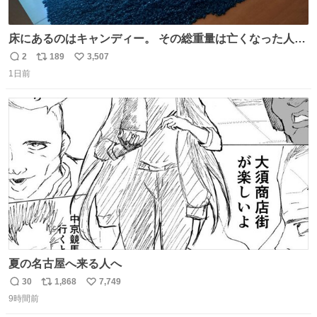
床にあるのはキャンディー。 その総重量は亡くなった人と
同等の重さだそうです。 鑑賞者は一つ持ち帰れますが、亡
2
189
3,507
返
リ
い
くなった人の一部を持ち帰っているような感覚になりまし
1日前
信
ポ
い
た。 勇気を出して口に入れたら、ハッカ味😳✨ #ポーラ美
数
ス
ね
術館
ト
数
数
夏の名古屋へ来る人へ
30
1,868
7,749
返
リ
い
9時間前
信
ポ
い