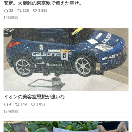
安定。大混雑の東京駅で買えた幸せ。
32
126
3,985
返
リ
い
10時間前
信
ポ
い
数
ス
ね
ト
数
数
イオンの美容室思想が強いな
4
149
1,852
返
リ
い
12時間前
信
ポ
い
数
ス
ね
ト
数
数