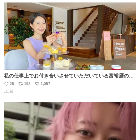
数
ス
ね
ト
数
数
私の仕事上でお付き合いさせていただいている富裕層の社
長さん達は、こんな事しない。 こんな自慢は一切しない
25
198
1,057
返
リ
い
し、なんなら表に出てこない。 自分に自信がない半端モン
1日前
信
ポ
い
はブランドで自分を飾りキラキラ自慢をする。 #折田楓
数
ス
ね
#merchu
ト
数
数