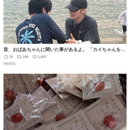
昔、おばあちゃんに聞いた事があるよ。 「カイちゃんをい
じめると、アイツが海から上がって来るぞ。」って。
10
109
1,467
返
リ
い
9時間前
信
ポ
い
数
ス
ね
ト
数
数