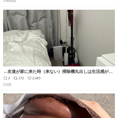
15時間前
信
ポ
い
数
ス
ね
ト
数
数
←友達が家に来た時（来ない）掃除機丸出しは生活感が出
てかっこ悪いなぁ →せや
2
172
2,483
返
リ
い
1日前
信
ポ
い
数
ス
ね
ト
数
数