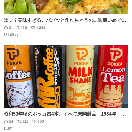
は…？美味すぎる。パパッと作れちゃうのに味濃いめで満
足感エグいの天才だろ🥹
3
136
1,863
返
リ
い
13時間前
信
ポ
い
数
ス
ね
ト
数
数
昭和59年頃のポッカ缶4本。すべて未開封品。1984年。P
マーク。昭和レトロ！
14
111
753
返
リ
い
1日前
信
ポ
い