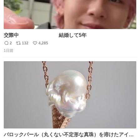
交際中 結婚して5年
2
132
4,285
返
リ
い
1日前
信
ポ
い
数
ス
ね
ト
数
数
バロックパール（丸くない不定形な真珠）を溶けたアイス