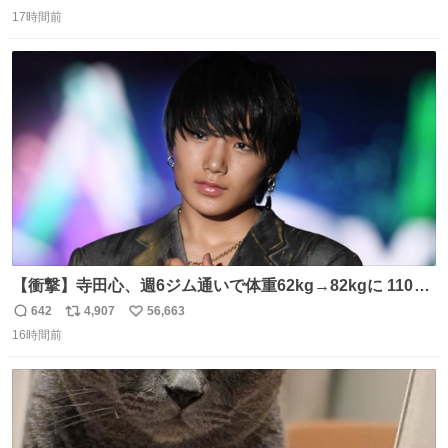
返
リ
い
17時間前
信
ポ
い
数
ス
ね
ト
数
数
【衝撃】寺田心、週6ジム通いで体重62kg→82kgに 110kg
のベンチプレス持ち上げる姿披露
642
4,907
56,663
返
リ
い
news.livedoor.com/article/detail… 元々自重のみだった
16時間前
信
ポ
い
が、更に筋肉を大きくするためジム通いを開始。筋肉増量
数
ス
ね
のためおにぎり10個、ゼリー飲料3～4本、パスタと毎日4
ト
数
数
千kcalオーバーの食事を摂取し、増量したという。