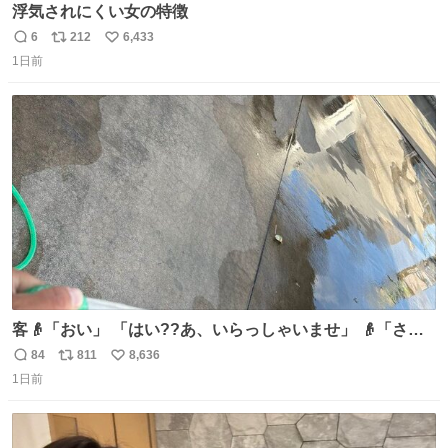
浮気されにくい女の特徴
6
212
6,433
返
リ
い
1日前
信
ポ
い
数
ス
ね
ト
数
数
客👴「おい」 「はい??あ、いらっしゃいませ」 👴「さっ
きからずっと水出しっぱなしでもったいないだろ」 「静電
84
811
8,636
返
リ
い
気を逃がし、熱くなった地面の温度を下げ、引火事故の防
1日前
信
ポ
い
止の為必要な作業です」 👴「水不足の昨今にもったいない
数
ス
ね
ことをするな!!」 それでは歌います、聞いてください 「井
ト
数