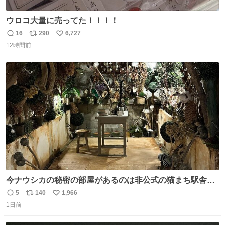
ウロコ大量に売ってた！！！！
16
290
6,727
返
リ
い
12時間前
信
ポ
い
数
ス
ね
ト
数
数
今ナウシカの秘密の部屋があるのは非公式の猫まち駅舎だ
けだもんね。本物が欲しいね
5
140
1,966
返
リ
い
1日前
信
ポ
い
数
ス
ね