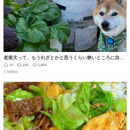
老柴犬って、もうわざとかと思うくらい狭いところに自ら
はまりにいくじゃないですか？ 今朝ガーデニングしてる飼
10
104
2,464
返
リ
い
い主の間にはまってきて、最高に可愛かった♥️
17時間前
信
ポ
い
数
ス
ね
ト
数
数