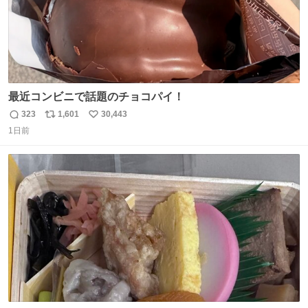
最近コンビニで話題のチョコパイ！
323
1,601
30,443
返
リ
い
1日前
信
ポ
い
数
ス
ね
ト
数
数