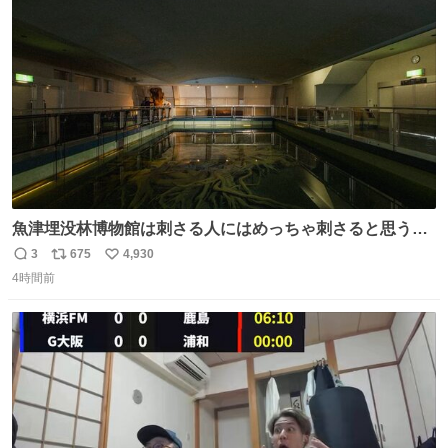
ト
数
数
魚津埋没林博物館は刺さる人にはめっちゃ刺さると思う施
設 無人になった時の雰囲気が凄まじかった
3
675
4,930
返
リ
い
4時間前
信
ポ
い
数
ス
ね
ト
数
数