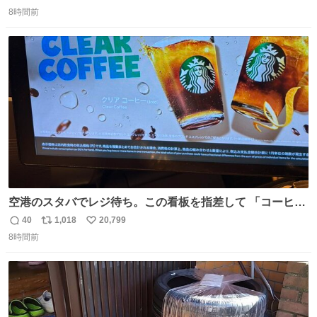
返
リ
い
8時間前
信
ポ
い
数
ス
ね
ト
数
数
空港のスタバでレジ待ち。この看板を指差して 「コーヒー
苦手な人コーヒー飲まないよ！」て叫び続けてる子供いて
40
1,018
20,799
返
リ
い
吹き出しそうwお母さんお疲れ様です。
8時間前
信
ポ
い
数
ス
ね
ト
数
数