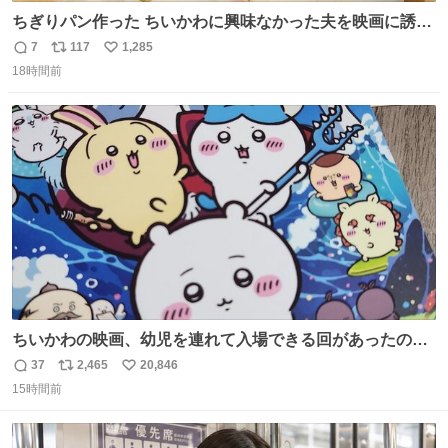
ちぎりパン作った ちいかわに興味なかった夫を映画に誘い
出すことに成功したからさァ、永遠のいのち食べさせてか
7
117
1,285
返
リ
い
ら観に行くねッ🎫
18時間前
信
ポ
い
数
ス
ね
ト
数
数
ちいかわの映画、幼児を連れて入場できる回があったので
子どもを連れて観てきたんですけど、セイレーンの登場シ
37
2,465
20,846
返
リ
い
ーンで場内のベビーが一斉に泣き出してたのがとてもよい
15時間前
信
ポ
い
映画体験でした。
数
ス
ね
ト
数