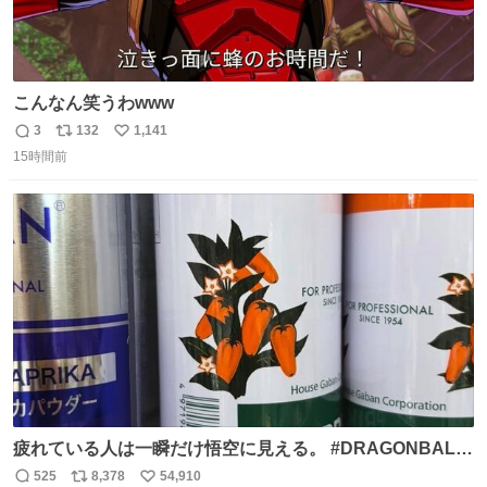
こんなん笑うわwww
3
132
1,141
返
リ
い
15時間前
信
ポ
い
数
ス
ね
ト
数
数
疲れている人は一瞬だけ悟空に見える。 #DRAGONBALL
#ドラゴンボール
525
8,378
54,910
返
リ
い