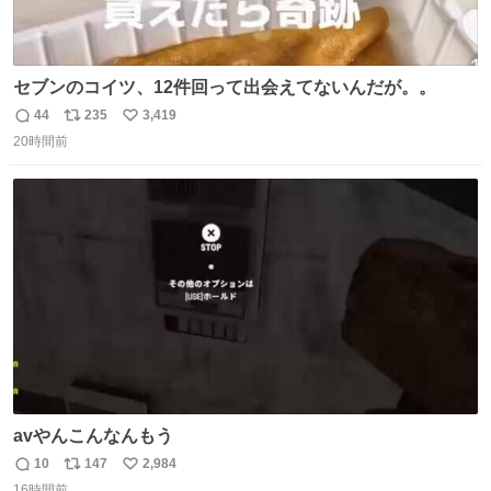
セブンのコイツ、12件回って出会えてないんだが。。
44
235
3,419
返
リ
い
20時間前
信
ポ
い
数
ス
ね
ト
数
数
avやんこんなんもう
10
147
2,984
返
リ
い
16時間前