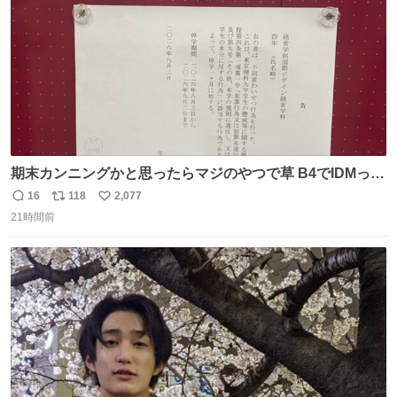
期末カンニングかと思ったらマジのやつで草 B4でIDMって
ことはおそらく就職だし、内定取り消し？ それと夏休み期
16
118
2,077
返
リ
い
間の停学って無意味じゃね？
21時間前
信
ポ
い
数
ス
ね
ト
数
数