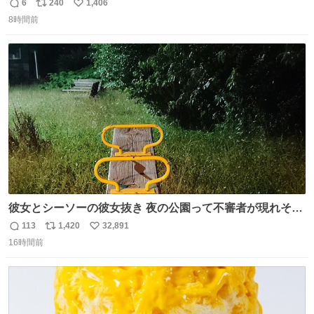
6
240
1,406
返
リ
い
8時間前
信
ポ
い
数
ス
ね
ト
数
数
彼女とシーソーの彼女抜き 夜の公園って不審者が現れそう
で怖いんだよな
113
1,420
32,891
返
リ
い
16時間前
信
ポ
い
数
ス
ね
ト
数
数