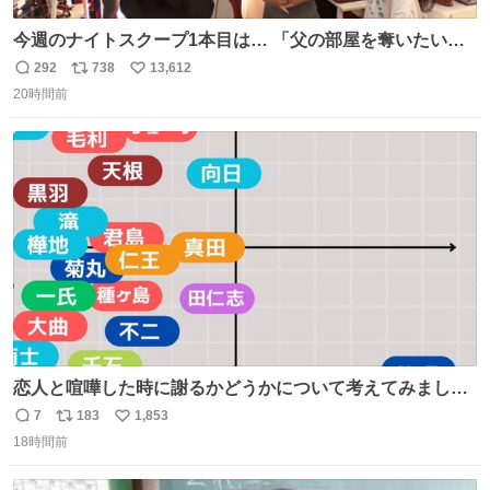
今週のナイトスクープ1本目は… 「父の部屋を奪いたい姉
妹」
292
738
13,612
返
リ
い
20時間前
信
ポ
い
数
ス
ね
ト
数
数
恋人と喧嘩した時に謝るかどうかについて考えてみました
💭 ▶︎自分から謝る or 悪くないなら謝らない ▶︎ねちねちす
7
183
1,853
返
リ
い
る or さっぱりしている 個人的見解です！色々と許してく
18時間前
信
ポ
い
ださい！
数
ス
ね