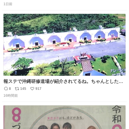
1日前
信
ポ
い
数
ス
ね
ト
数
数
報ステで沖縄研修道場が紹介されてるね。ちゃんとした名
前出してないけど。#報道ステーション
8
145
917
返
リ
い
16時間前
信
ポ
い
数
ス
ね
ト
数
数