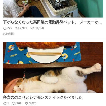
下がらなくなった高田製の電動昇降ベット。 メーカーから
は、完全に見放されたんですが、 見事に85歳の父が治しま
227
2,909
30,850
返
リ
い
した。 うちの父は、トヨタカローラのボディをオート生産
19時間前
信
ポ
い
する、工業ロボットの製作者なんですが、 父が電動ベット
数
ス
ね
の配線をハンダで修理している横で、
ト
数
数
弁当ののこりとシナモンスティックたべました
1
209
3,025
返
リ
い