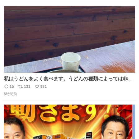
数
ス
ね
ト
数
数
私はうどんをよく食べます。うどんの種類によっては非常
食にもなります。生うどんは消費期限が短く、冷凍うどん
15
131
931
返
リ
い
は長持ちする代わりに停電に弱いので、乾麺タイプのうど
6時間前
信
ポ
い
んなら水分が少なく長期保存するのにおすすめです。アル
数
ス
ね
ファ化米や缶詰など、色々な非常食がありますが、うどん
ト
数
数
もいかがでしょうか？