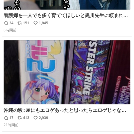
看護婦を一人でも多く育ててほしいと黒川先生に頼まれ、
１年間だけ黒川病院で働くことにしたりん。 直美はその１
34
151
1,845
返
リ
い
年間で恵風看護婦会を立て直すと話しました。 👇このシー
6時間前
信
ポ
い
ンをぜひ本編で web.nhk/tv/an/kazekaor… #朝ドラ #風薫
数
ス
ね
る 見上愛 上坂樹里 平埜生成
ト
数
数
沖縄の駿○屋にもエロゲあったと思ったらエロゲじゃなか
った
17
413
2,939
返
リ
い
21時間前
信
ポ
い
数
ス
ね