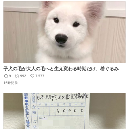
ト
数
数
子犬の毛が大人の毛へと生え変わる時期だけ、着ぐるみを
着てるように見える良さがあります
9
992
7,577
返
リ
い
16時間前
信
ポ
い
数
ス
ね
ト
数
数