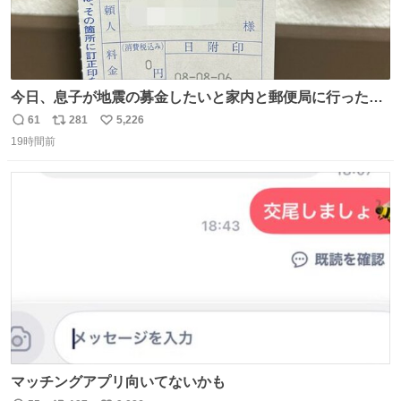
今日、息子が地震の募金したいと家内と郵便局に行ったみ
たいです。おもちゃとか買う選択肢もあったと思うけど、
61
281
5,226
返
リ
い
自分で貯めてた2万円を役に立てて欲しい、みんなも元気
19時間前
信
ポ
い
になって欲しいと。家内も一緒に募金したので、自分も何
数
ス
ね
かできたらなぁと思いました。
ト
数
数
マッチングアプリ向いてないかも