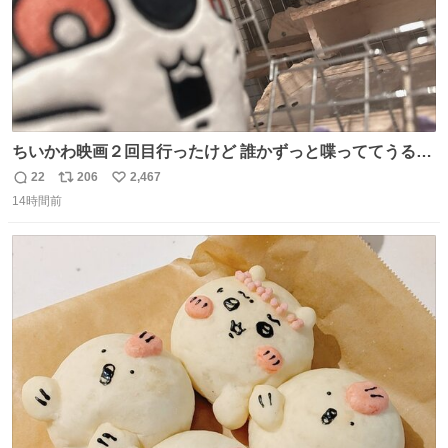
ちいかわ映画２回目行ったけど 誰かずっと喋っててうるさ
かった 許せねえ
22
206
2,467
返
リ
い
14時間前
信
ポ
い
数
ス
ね
ト
数
数