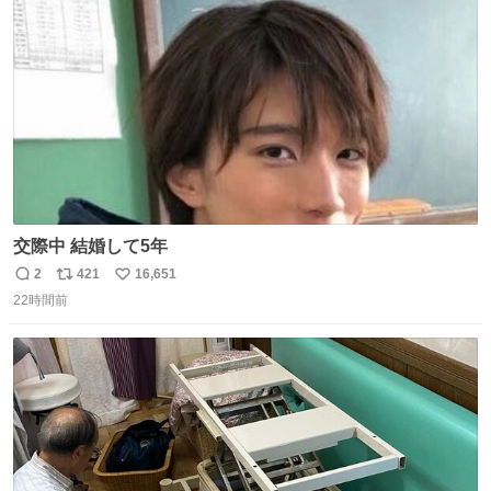
ト
数
数
交際中 結婚して5年
2
421
16,651
返
リ
い
22時間前
信
ポ
い
数
ス
ね
ト
数
数