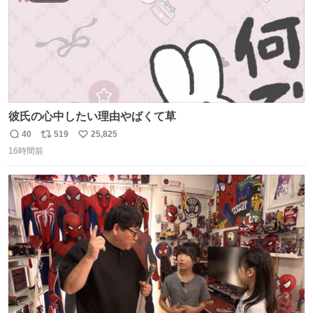
彼氏の心中したい理由やばくて草
40
519
25,825
返
リ
い
16時間前
信
ポ
い
数
ス
ね
ト
数
数