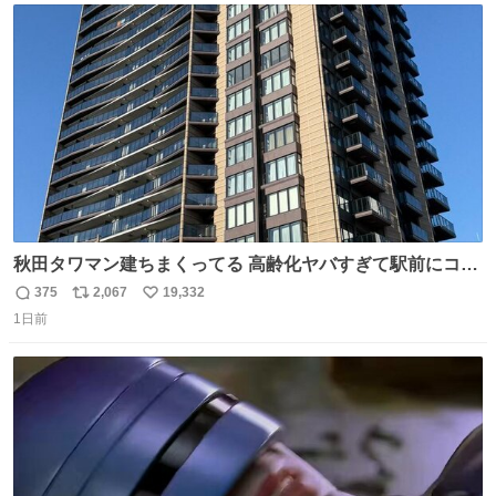
ト
数
数
秋田タワマン建ちまくってる 高齢化ヤバすぎて駅前にコン
パクトシティつくって高齢者を住ませる考えらしい 病院も
375
2,067
19,332
返
リ
い
全部駅前にある
1日前
信
ポ
い
数
ス
ね
ト
数
数