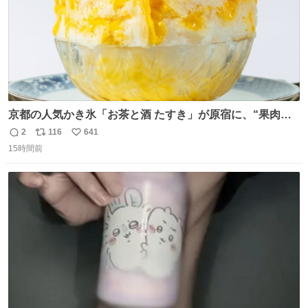
京都の人気かき氷「お茶と酒 たすき」が原宿に、“果肉た
っぷり”夏限定アップルマンゴー＆定番ほうじ茶みつ -
2
116
641
返
リ
い
fashion-press.net/news/149581
15時間前
信
ポ
い
数
ス
ね
ト
数
数