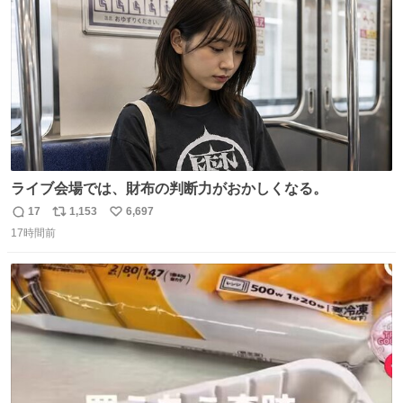
数
ライブ会場では、財布の判断力がおかしくなる。
17
1,153
6,697
返
リ
い
17時間前
信
ポ
い
数
ス
ね
ト
数
数