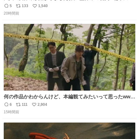
場コスプレ マスターイーでお願いします！！
5
133
1,540
返
リ
い
20時間前
信
ポ
い
数
ス
ね
ト
数
数
何の作品かわからんけど、本編観てみたいって思ったwww
韓ドラよね？
6
111
2,904
返
リ
い
15時間前
信
ポ
い
数
ス
ね
ト
数
数