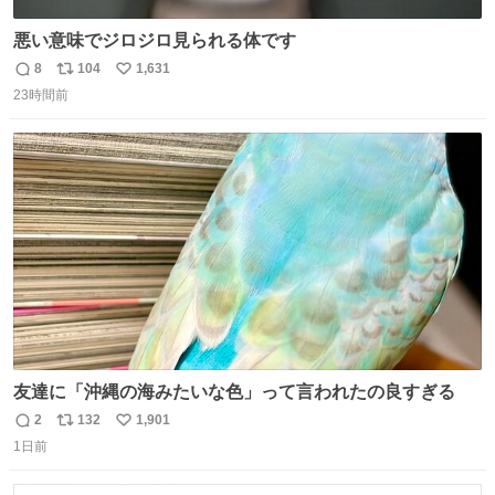
悪い意味でジロジロ見られる体です
8
104
1,631
返
リ
い
23時間前
信
ポ
い
数
ス
ね
ト
数
数
友達に「沖縄の海みたいな色」って言われたの良すぎる
2
132
1,901
返
リ
い
1日前
信
ポ
い
数
ス
ね