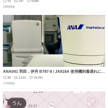
55
197
9,086
返
リ
い
19時間前
信
ポ
い
数
ス
ね
ト
数
数
ANA041 羽田→伊丹 B787-8 / JA818A 使用機到着遅れにつ
き 「安全に支障ない範囲で1分1秒でも遅延回復に努めてお
98
2,532
25,591
返
リ
い
ります」と機長の気合い十分！ が、フライトは順調に進み
17時間前
信
ポ
い
すぎ… 「飛ばしすぎたせいか現在奈良県上空での待機を命
数
ス
ね
じられております」 でコンソメスープ吹き出しそうになり
ト
数
数
ましたw