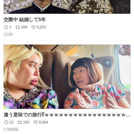
交際中 結婚して5年
1
189
5,223
返
リ
い
1日前
信
ポ
い
数
ス
ね
ト
数
数
違う意味での旅行⁉️ｗｗｗｗｗｗｗｗｗｗｗｗｗｗｗｗｗｗ
ｗ
12
195
9,064
返
リ
い
17時間前
信
ポ
い