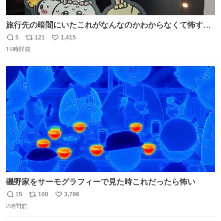
旅行先の暗闇にいたこれがなんなのかわからなくて怖すぎ
た 子どもたちも怖がりまくってた👻 ちいかわってこういう
5
121
1,415
返
リ
い
感じのお話なんですか…？
19時間前
信
ポ
い
数
ス
ね
ト
数
数
磯野家をサーモグラフィーで見た時これだったら怖い
15
100
3,796
返
リ
い
2時間前
信
ポ
い
数
ス
ね