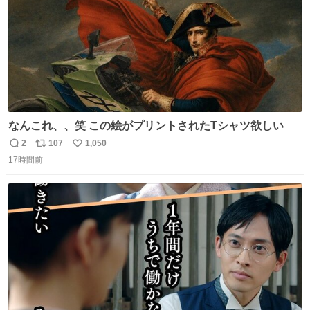
なんこれ、、笑 この絵がプリントされたTシャツ欲しい
2
107
1,050
返
リ
い
17時間前
信
ポ
い
数
ス
ね
ト
数
数