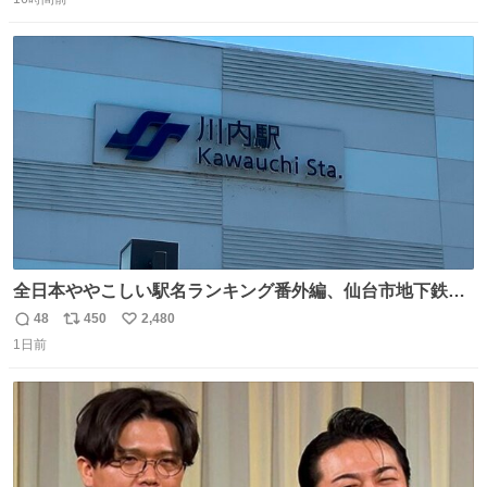
信
ポ
い
数
ス
ね
ト
数
数
全日本ややこしい駅名ランキング番外編、仙台市地下鉄川
内駅
48
450
2,480
返
リ
い
1日前
信
ポ
い
数
ス
ね
ト
数
数