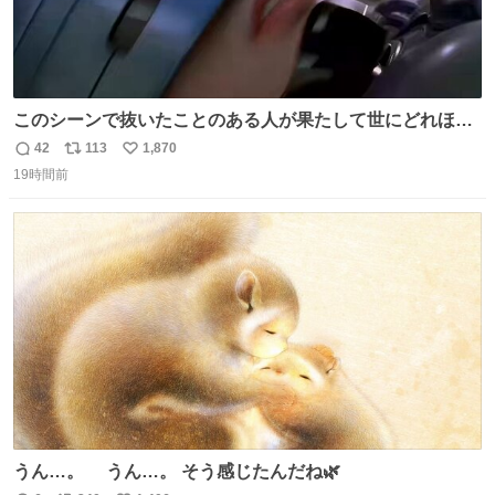
このシーンで抜いたことのある人が果たして世にどれほど
いることか このアカウントに辿り着いた皆さんとは、ロボ
42
113
1,870
返
リ
い
コップ2についてこれからもぜひ語り合っていきたい
19時間前
信
ポ
い
数
ス
ね
ト
数
数
うん…。 うん…。 そう感じたんだね🌿