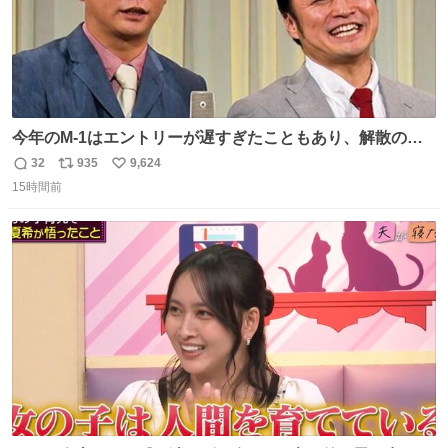
今年のM-1はエントリーが遅すぎたこともあり、解散の可
能性を作り出してからのスタート！！ 遅くなって申し訳な
32
935
9,624
返
リ
い
い🙏 エントリーナンバーは「GO!無策!」でかなり覚えやす
15時間前
信
ポ
い
い！応援をお願いすることになりそう！！
数
ス
ね
ト
数
数