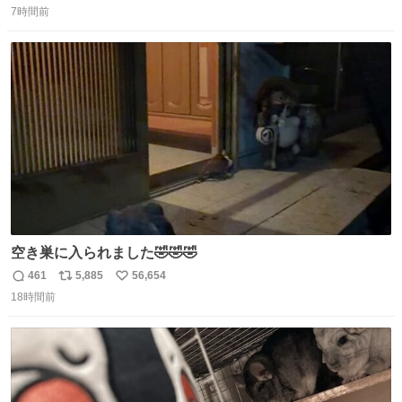
7時間前
信
ポ
い
数
ス
ね
ト
数
数
空き巣に入られました🤣🤣🤣
461
5,885
56,654
返
リ
い
18時間前
信
ポ
い
数
ス
ね
ト
数
数