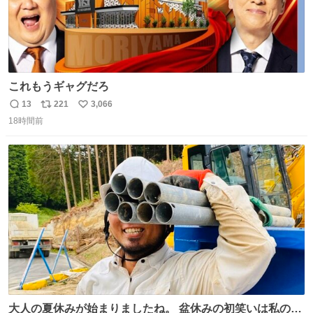
これもうギャグだろ
13
221
3,066
返
リ
い
18時間前
信
ポ
い
数
ス
ね
ト
数
数
大人の夏休みが始まりましたね。 盆休みの初笑いは私の現