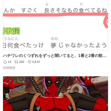
ト
数
数
ハチワレのくつずれをずっと聞いてると、1番と2番の歌詞
のこの赤線の部分、本来なら絶対逆の方が歌詞の意味合っ
14
280
5,619
返
リ
い
てるのに急に話変えてるよねw晴れだっけ？雨だっけ？っ
20時間前
信
ポ
い
て言ってるのに急に食べ物の話になったり何食べたっけ？
数
ス
ね
って言ってるのに急に天気の話になったりとかwでもそこ
ト
数
数
がハチワレらしい！！