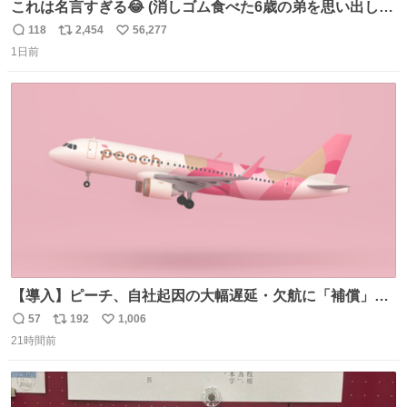
これは名言すぎる😂 (消しゴム食べた6歳の弟を思い出しな
がら)
118
2,454
56,277
返
リ
い
1日前
信
ポ
い
数
ス
ね
ト
数
数
【導入】ピーチ、自社起因の大幅遅延・欠航に「補償」開
始へ news.livedoor.com/article/detail… 同社に起因する理
57
192
1,006
返
リ
い
由によって大幅遅延や欠航が発生した場合、乗客が負担し
21時間前
信
ポ
い
た宿泊費や交通費を、領収書の事後申請に基づき、国内線
数
ス
ね
は1人あたり上限1万円、国際線は上限2万円まで支払う。
ト
数
数