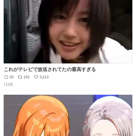
ト
数
数
これがテレビで放送されてたの最高すぎる
20
102
3,212
返
リ
い
1日前
信
ポ
い
数
ス
ね
ト
数
数