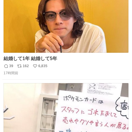
結婚して1年 結婚して5年
39
162
6,835
返
リ
い
17時間前
信
ポ
い
数
ス
ね
ト
数
数