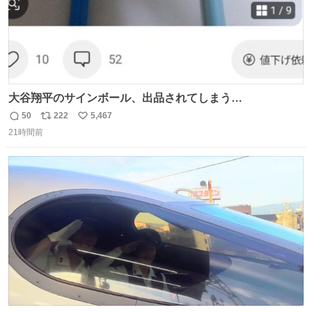
大谷翔平のサインボール、出品されてしまう…
50
222
5,467
返
リ
い
21時間前
信
ポ
い
数
ス
ね
ト
数
数