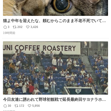
猫よ中年を迎えたな、頼むからこのまま不老不死でいてく
れ…と願ってから、いや人間の家族が死に絶えて猫だけこ
3
202
3,426
返
リ
い
の世に置いていくなんてひどいことはできない…と思って
19時間前
信
ポ
い
から、猫のこの可愛さと愛嬌なら未来永劫ほかの人間に可
数
ス
ね
愛がられて困ることもなかろうなと思ったのでやっぱり猫
ト
数
数
よ不老不死でいてくれ
今日友達に誘われて野球初観戦で延長最終回サヨナラホー
ムラン見れたんですけど、これが野球ですか？ 鳥肌止まら
30
172
5,956
返
リ
い