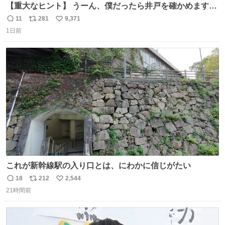
【重大なヒント】 うーん、僕だったら井戸を確かめますけ
どね
11
281
9,371
返
リ
い
1日前
信
ポ
い
数
ス
ね
ト
数
数
これが新幹線駅の入り口とは、にわかに信じがたい
18
212
2,544
返
リ
い
21時間前
信
ポ
い
数
ス
ね
ト
数