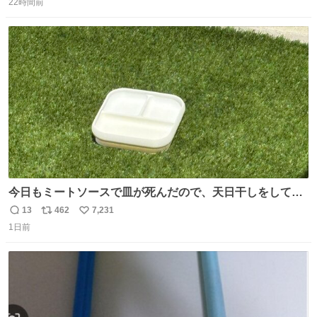
22時間前
信
ポ
い
数
ス
ね
ト
数
数
今日もミートソースで皿が死んだので、天日干しをしてい
ます🍝 ありがとう先人の知恵
13
462
7,231
返
リ
い
1日前
信
ポ
い
数
ス
ね
ト
数
数