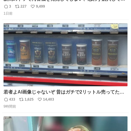
まい大阪に発送するイベントが発生
3
227
9,499
返
リ
い
1日前
信
ポ
い
数
ス
ね
ト
数
数
若者よAI画像じゃないぞ 昔はガチで2リットル売ってたん
やでw
433
1,625
14,403
返
リ
い
9時間前
信
ポ
い
数
ス
ね
ト
数
数