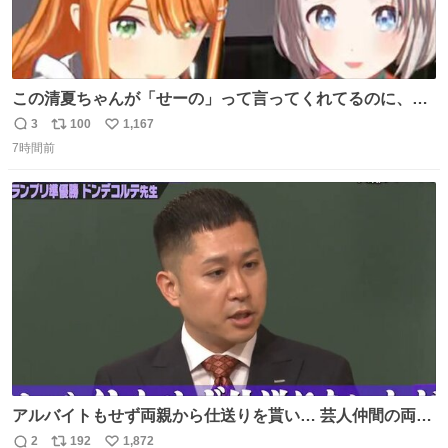
この清夏ちゃんが「せーの」って言ってくれてるのに、一
瞬何かわからず 理解した時に息を飲んでから「じゃん！」
3
100
1,167
返
リ
い
ってしてるリーリヤが可愛い 多分同士はいっぱいいると思
7時間前
信
ポ
い
う
数
ス
ね
ト
数
数
アルバイトもせず両親から仕送りを貰い… 芸人仲間の両親
のスネまでかじる!? ドンデコルテ銀次⚡️ 無料見逃し配信は
2
192
1,872