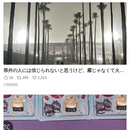
数
ス
ね
ト
数
数
県外の人には信じられないと思うけど、霧じゃなくて火山
灰です🌋 #桜島
10
295
1,223
返
リ
い
23時間前
信
ポ
い
数
ス
ね
ト
数
数