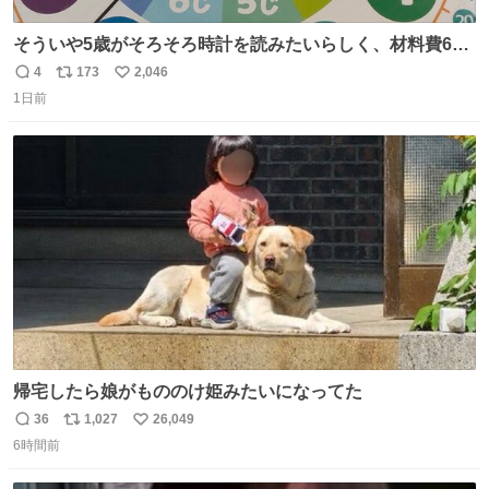
そういや5歳がそろそろ時計を読みたいらしく、材料費600
円で作れる知育時計作ってみた！ めっちゃ簡単！ ありがと
4
173
2,046
返
リ
い
う先人！
1日前
信
ポ
い
数
ス
ね
ト
数
数
帰宅したら娘がもののけ姫みたいになってた
36
1,027
26,049
返
リ
い
6時間前
信
ポ
い
数
ス
ね