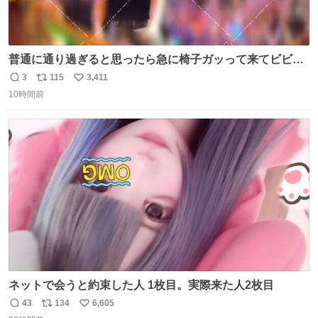
普通に通り過ぎると思ったら急に椅子ガッって来てビビっ
た。そんでまじいい匂い。← #超特急_ESCORT
3
115
3,411
返
リ
い
10時間前
信
ポ
い
数
ス
ね
ト
数
数
ネットで会うと約束した人 1枚目。実際来た人2枚目
43
134
6,605
返
リ
い