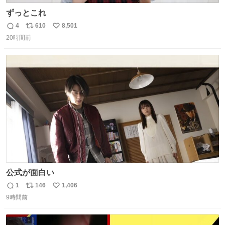
ずっとこれ
4
610
8,501
返
リ
い
20時間前
信
ポ
い
数
ス
ね
ト
数
数
公式が面白い
1
146
1,406
返
リ
い
9時間前
信
ポ
い
数
ス
ね
ト
数