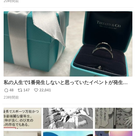
んです笑
20時間前
信
ポ
い
数
ス
ね
ト
数
数
私の人生で1番発生しないと思っていたイベントが発生し
ました
48
147
22,041
返
リ
い
23時間前
信
ポ
い
数
ス
ね
ト
数
数