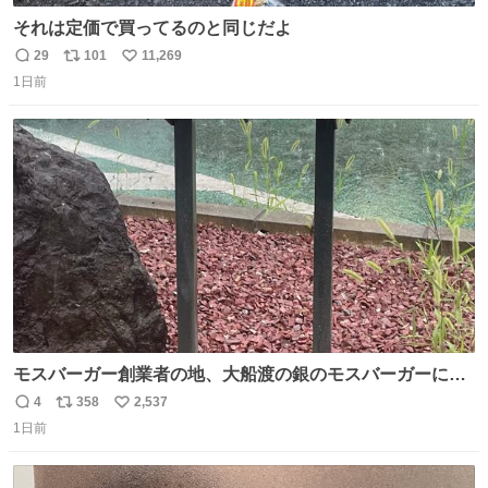
それは定価で買ってるのと同じだよ
29
101
11,269
返
リ
い
1日前
信
ポ
い
数
ス
ね
ト
数
数
モスバーガー創業者の地、大船渡の銀のモスバーガーに一
礼。
4
358
2,537
返
リ
い
1日前
信
ポ
い
数
ス
ね
ト
数