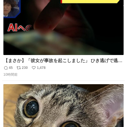
数
【まさか】「彼女が事故を起こしました」 ひき逃げで逃走
した男、AIの相談履歴で“ウソ発覚” 警察が男のスマホを押
45
230
1,478
返
リ
い
収して解析すると、出頭する前に事故の詳しい状況やどう
10時間前
信
ポ
い
対応すればいいかをAIに相談していたことがわかった。し
数
ス
ね
かし、AIの回答は「正直に警察に話すように」だった。
ト
数
数