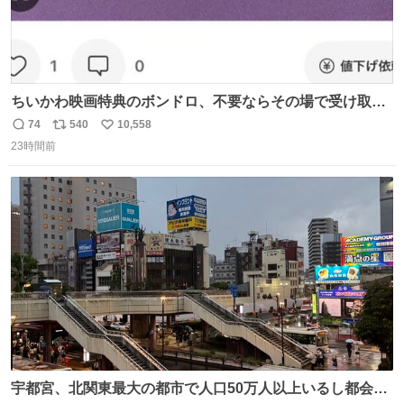
ちいかわ映画特典のボンドロ、不要ならその場で受け取り
辞退すれば良いのに白々しい
74
540
10,558
返
リ
い
23時間前
信
ポ
い
数
ス
ね
ト
数
数
宇都宮、北関東最大の都市で人口50万人以上いるし都会何