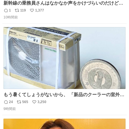
新幹線の乗務員さんはなかなか声をかけづらいのだけど😅
ルミエールの運転士さん、運転台にカメラマン向けたらお
1
119
1,377
返
リ
い
二人で敬礼🫡✨ 暗くて上手く撮れないなぁ…な顔してた
10時間前
信
ポ
い
ら、わざわざ車外に出て来てくださり✨ 「フリー素材なの
数
ス
ね
で載せて大丈夫です！」と自ら言ってくださる親切気さく
ト
数
数
なS運転士さん感謝
もう暑くてしょうがないから、 「新品のクーラーの室外機
のミニチュア」 でも見ていってよ
24
565
3,250
返
リ
い
9時間前
信
ポ
い
数
ス
ね
ト
数
数