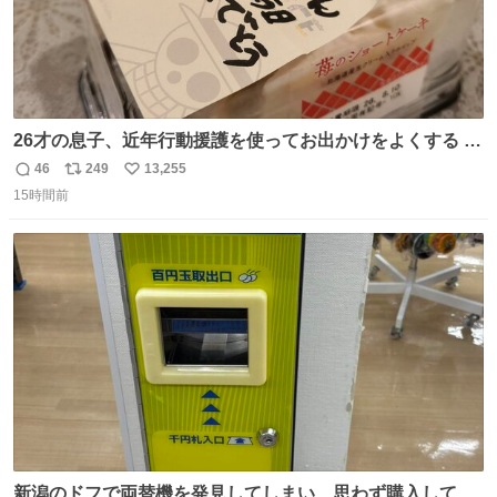
26才の息子、近年行動援護を使ってお出かけをよくする 親
との外出はもう嫌らしい。 中身は小学生位なのに小癪な😅
46
249
13,255
返
リ
い
昨日は夜のショッピングモールに行った 先に寝といてよ❗
15時間前
信
ポ
い
と何度も何度も言い残して。 起きたら冷蔵庫に… ああ、こ
数
ス
ね
れ買いに行ってくれたんだ…😭
ト
数
数
新潟のドフで両替機を発見してしまい、思わず購入してし