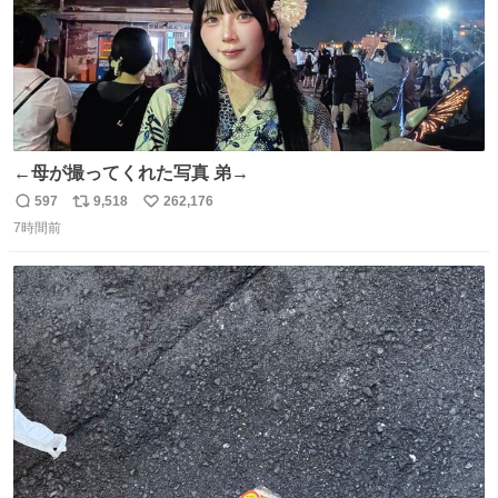
←母が撮ってくれた写真 弟→
597
9,518
262,176
返
リ
い
7時間前
信
ポ
い
数
ス
ね
ト
数
数