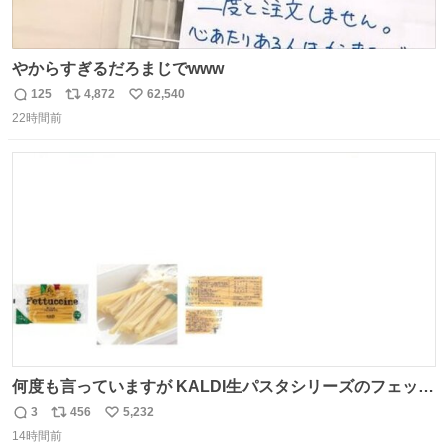
やからすぎるだろまじでwww
125
4,872
62,540
返
リ
い
22時間前
信
ポ
い
数
ス
ね
ト
数
数
何度も言っていますが KALDI生パスタシリーズのフェット
チーネは 真剣(ガチ)で美味いぞ
3
456
5,232
返
リ
い
14時間前
信
ポ
い