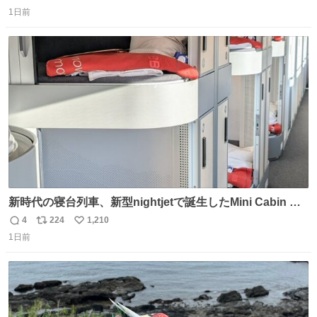
返
リ
い
こちらから ▶︎abema.go.link/gBLVb ◤しくじり先生
1日前
信
ポ
い
ABEMAにて毎週最新話無料配信中◢ @10000nabe
数
ス
ね
@akmllube0617
ト
数
数
新時代の寝台列車、新型nightjetで誕生したMini Cabin ま
さに走るカプセルホテルといった感じで、一人旅で利用す
4
224
1,210
返
リ
い
るのにはちょうどいい設備。 他の人も言ってましたが、サ
1日前
信
ポ
い
ンライズの後継に欲しい…
数
ス
ね
ト
数
数