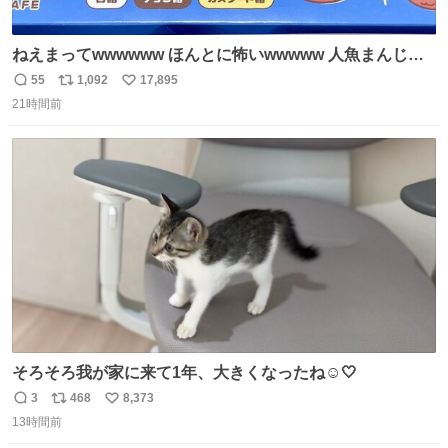
ねえまってwwwwww ほんとに怖いwwwww 人魚まんじゅ
う買ってきたから私も永遠のいのちを…ぐへへ…と思いな
55
1,092
17,895
返
リ
い
がら1つ食べたら 奥歯欠けたんだけど！！！！？？？ しか
21時間前
信
ポ
い
もガッツリ😭 まんじゅうだよ？？？？？？ ガリッて言っ
数
ス
ね
たから何？と思って口から出したら自分の歯wwwwww セ
ト
数
数
イレーンの呪いじゃん😭
そろそろ我が家に来て1年、大きくなったね☺️🤍
3
468
8,373
返
リ
い
13時間前
信
ポ
い