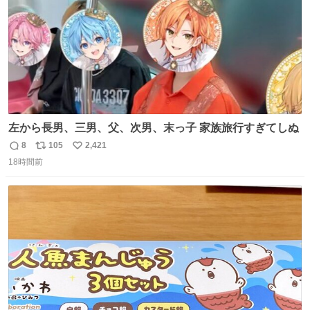
左から長男、三男、父、次男、末っ子 家族旅行すぎてしぬ
8
105
2,421
返
リ
い
18時間前
信
ポ
い
数
ス
ね
ト
数
数