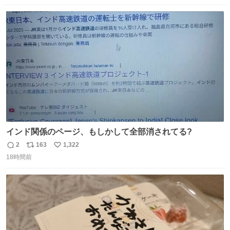
数
ス
ね
ト
数
数
インド関係のページ、もしかして全部消されてる?
2
163
1,322
返
リ
い
18時間前
信
ポ
い
数
ス
ね
ト
数
数