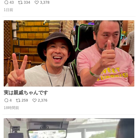
だろうなと思っていたら想像以上に都会で興奮した
43
334
3,378
返
リ
い
1日前
信
ポ
い
数
ス
ね
ト
数
数
実は親戚ちゃんです
4
259
2,376
返
リ
い
18時間前
信
ポ
い
数
ス
ね
ト
数
数