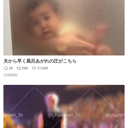
数
夫から早く風呂あがれの圧がこちら
28
586
37,669
返
リ
い
22時間前
信
ポ
い
数
ス
ね
ト
数
数