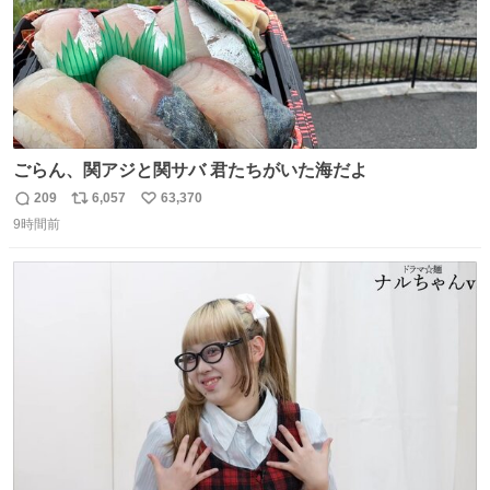
ごらん、関アジと関サバ 君たちがいた海だよ
209
6,057
63,370
返
リ
い
9時間前
信
ポ
い
数
ス
ね
ト
数
数