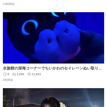
返
リ
い
23時間前
信
ポ
い
数
ス
ね
ト
数
数
水族館の深海コーナーでちいかわのセイレーンぬい取り出
したら目光っててビビりました #ちいかわ
9
2,090
21,854
返
リ
い
4時間前
信
ポ
い
数
ス
ね
ト
数
数