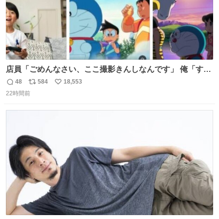
店員「ごめんなさい、ここ撮影きんしなんです」 俺「すみ
ません！すぐ消します」 店員「念のためフォルダから消し
48
584
18,553
返
リ
い
てるところ見せて頂けますか？」 俺「はい…」
22時間前
信
ポ
い
数
ス
ね
ト
数
数