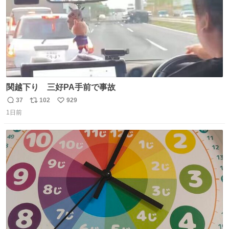
関越下り 三好PA手前で事故
37
102
929
返
リ
い
1日前
信
ポ
い
数
ス
ね
ト
数
数