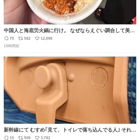
中国人と海底労火鍋に行け。 なぜならえぐい調合して美味
しすぎる ソースを作ってくれるから。
70
582
12,096
返
リ
い
18時間前
信
ポ
い
数
ス
ね
ト
数
数
新幹線にて むすめ｢見て、トイレで落ち込んでる人｣ それに
しか見えなくなった どうしてくれるんだ
15
506
3,782