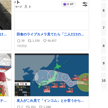
6
7
け
田舎のライブカメラ見てたら「二人だけの世
くれた
界」を発見した
39
1,150
46,457
返
リ
い
8
7時間前
！！
信
ポ
い
数
ス
ね
ト
数
9
数
10
ナ
友人がこれ見て「インコム」とか言うから、
80年
もうそれにしか見えなくなっちゃった。
7
353
1,398