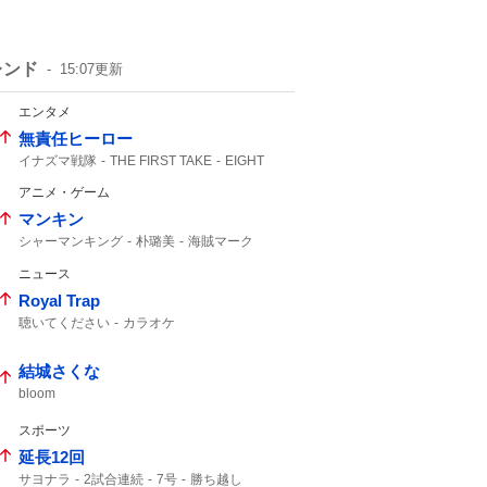
レンド
15:07
更新
エンタメ
無責任ヒーロー
イナズマ戦隊
THE FIRST TAKE
EIGHT
FIRST TAKE
SUPER EIGHT
アニメ・ゲーム
マンキン
シャーマンキング
朴璐美
海賊マーク
ジャンプ
ニュース
Royal Trap
聴いてください
カラオケ
結城さくな
bloom
スポーツ
延長12回
サヨナラ
2試合連続
7号
勝ち越し