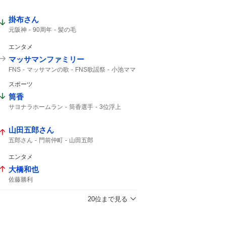
ホームラン
掛布さん
元阪神
90周年
髪の毛
エンタメ
マッサマンファミリー
FNS
マッサマンの歌
FNS歌謡祭
小池ママ
マッサマン
風磨
ボムマジ
マツダマン
スポーツ
マッサマンママ
筒香
サヨナラホームラン
筒香選手
3位浮上
筒香嘉智
筒香が
Aクラス
馬場皐輔
ベイスターズ
サヨナラ勝ち
サヨナラ
山田五郎さん
47分
10号
筒香キャプテン
ハマスタ
筒香優勝
DeNA
初勝利
延長戦
五郎さん
門前仲町
山田五郎
横浜ファン
エンタメ
大橋和也
佐藤勝利
20位まで見る