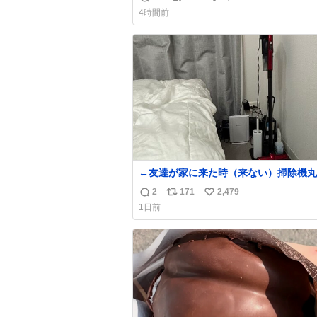
返
リ
い
代 #昭和レトロ
4時間前
信
ポ
い
数
ス
ね
ト
数
数
←友達が家に来た時（来ない）掃除機丸
は生活感が出てかっこ悪いなぁ →せや
2
171
2,479
返
リ
い
1日前
信
ポ
い
数
ス
ね
ト
数
数