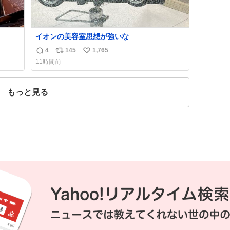
イオンの美容室思想が強いな
4
145
1,765
返
リ
い
11時間前
信
ポ
い
数
ス
ね
ト
数
もっと見る
数