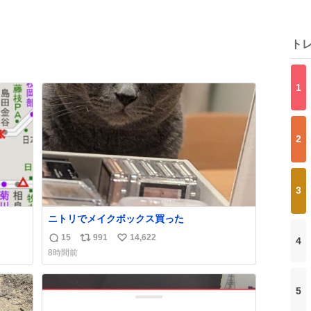
ト
1
2
3
ニトリでメイクボックス買った
15
991
14,622
4
返
リ
い
8時間前
信
ポ
い
数
ス
ね
ト
数
5
数