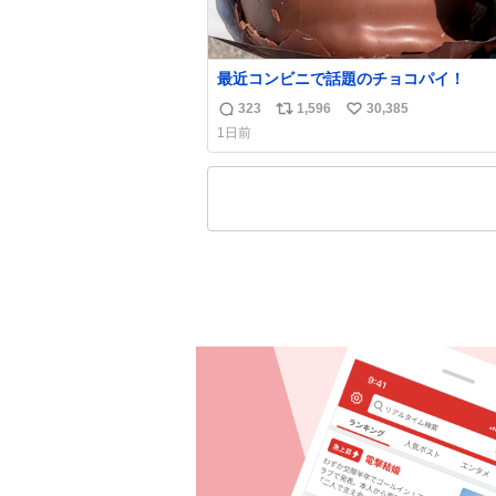
最近コンビニで話題のチョコパイ！
323
1,596
30,385
返
リ
い
1日前
信
ポ
い
数
ス
ね
ト
数
数