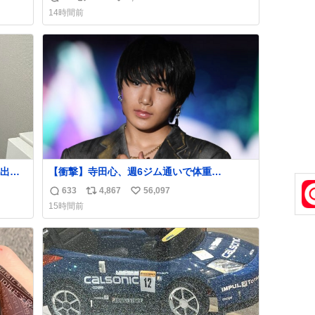
返
リ
い
14時間前
信
ポ
い
数
ス
ね
ト
数
数
出し
【衝撃】寺田心、週6ジム通いで体重
62kg→82kgに 110kgのベンチプレス持ち上
633
4,867
56,097
返
リ
い
げる姿披露
15時間前
news.livedoor.com/article/detail… 元々自重
信
ポ
い
のみだったが、更に筋肉を大きくするためジ
数
ス
ね
ム通いを開始。筋肉増量のためおにぎり10
ト
数
個、ゼリー飲料3～4本、パスタと毎日4千kcal
数
オーバーの食事を摂取し、増量したという。