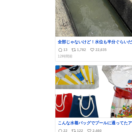
全部じゃないけど！水位も半分ぐらいだ
ど！水が来はじめたよ！！！ 作業して
13
1,782
22,635
返
リ
い
方々ありがとーーー
12時間前
ー！！！！！！！！！！！！！！！！！
信
ポ
い
！！！！！！！
数
ス
ね
ト
数
数
こんな水着バッグでプールに通ってたア
タ、完全なる同世代（笑） #70年代 #
22
122
2,460