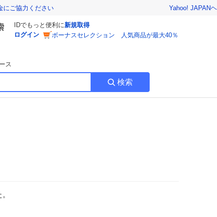
Yahoo! JAPAN
ヘ
金にご協力ください
IDでもっと便利に
新規取得
ログイン
ボーナスセレクション 人気商品が最大40％
ース
検索
た。