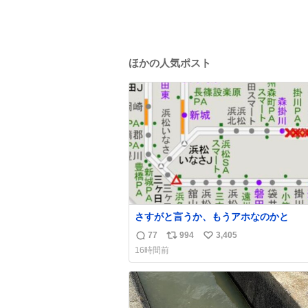
ほかの人気ポスト
さすがと言うか、もうアホなのかと
77
994
3,405
返
リ
い
16時間前
信
ポ
い
数
ス
ね
ト
数
数