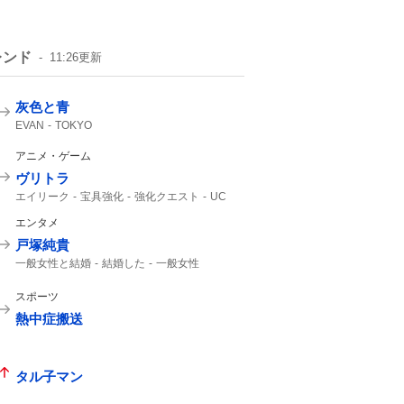
レンド
11:26
更新
灰色と青
EVAN
TOKYO
アニメ・ゲーム
ヴリトラ
エイリーク
宝具強化
強化クエスト
UC
インドラ
11th
エンタメ
戸塚純貴
一般女性と結婚
結婚した
一般女性
スポーツ
熱中症搬送
タル子マン