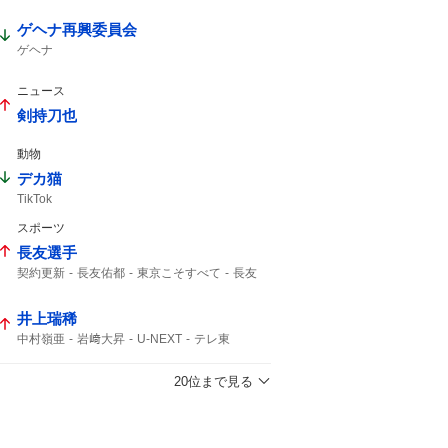
ゲヘナ再興委員会
ゲヘナ
ニュース
剣持刀也
動物
デカ猫
TikTok
スポーツ
長友選手
契約更新
長友佑都
東京こそすべて
長友
井上瑞稀
中村嶺亜
岩﨑大昇
U-NEXT
テレ東
KEY TO LIT
20位まで見る