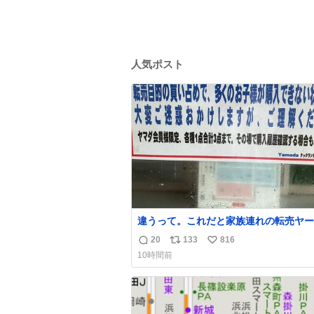
人気ポスト
違うって。これだと家族連れの転売ヤー
ってかれるだけ。 ポケカと同じで浅は
20
133
816
返
リ
い
る💦
10時間前
信
ポ
い
数
ス
ね
ト
数
数