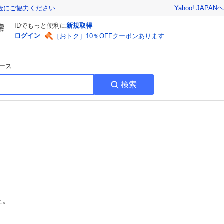
Yahoo! JAPAN
ヘ
金にご協力ください
IDでもっと便利に
新規取得
ログイン
［おトク］10％OFFクーポンあります
ース
検索
た。