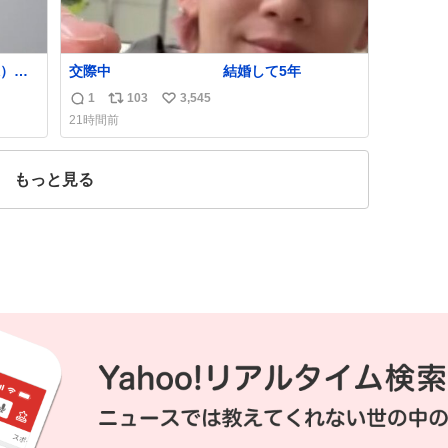
）を
交際中 結婚して5年
てて
1
103
3,545
返
リ
い
俊文さん
21時間前
信
ポ
い
数
ス
ね
ト
数
もっと見る
数