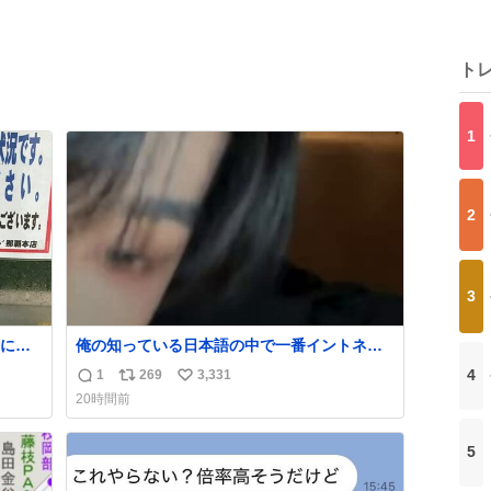
ト
1
2
3
に持
俺の知っている日本語の中で一番イントネー
かすぎ
ションが可愛い
4
1
269
3,331
返
リ
い
20時間前
信
ポ
い
数
ス
ね
5
ト
数
数