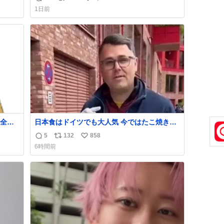
返
リ
い
わせだもん՞ o̴̶̷̥ ̫ o̴̶̷̥ ՞
1日前
信
ポ
い
数
ス
ね
ト
数
数
全く
日本食はドイツでも大人気 今ではたこ焼きも
入手可能ですが、🥑や🌽、ウィンナーや枝豆
5
132
858
返
リ
い
などが入っているオリジナルたこ焼きへと進
6時間前
化 大使館の広報課長ハインリッヒは、日本で
信
ポ
い
たこ焼きに心奪われ、ベルリンにいたときに
数
ス
ね
は出店で焼いてました👏（ええ笑顔や） #た
ト
数
こ焼きの日
数