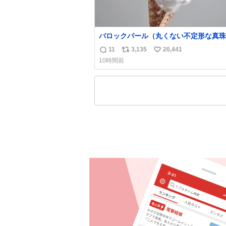
バロックパール（丸くない不定形な真珠
溶けたアイスや飴玉、雲、アヒルに見立
11
3,135
20,441
返
リ
い
ジュエリーデザイナー、Ben Choi 蔡
10時間前
の作品。 instagram.com/bcjoaillerie/
信
ポ
い
数
ス
ね
ト
数
数