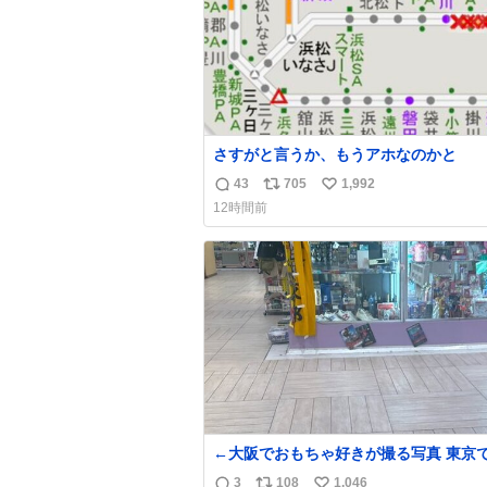
さすがと言うか、もうアホなのかと
43
705
1,992
返
リ
い
12時間前
信
ポ
い
数
ス
ね
ト
数
数
←大阪でおもちゃ好きが撮る写真 東京でおも
ちゃ好きが撮る写真→
3
108
1,046