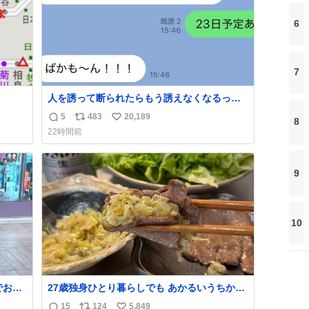
6
7
人を誘って断られたらもう誘えなくなるって
人、これ見て元気出してほしい
5
483
20,189
8
返
リ
い
22時間前
信
ポ
い
数
ス
ね
ト
数
9
数
10
27歳独身ひとり暮らしでも あかるいうちから
呑みながらキッチンでひとり焼肉できてしあ
15
124
5,849