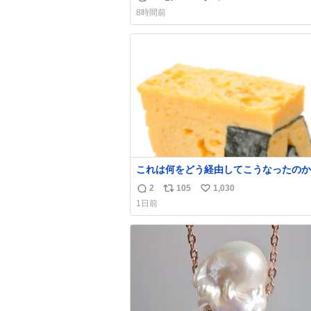
返
リ
い
8時間前
信
ポ
い
数
ス
ね
ト
数
数
これは何をどう経由してこうなったのか
わからない構造のすしざんまいの玉子
2
105
1,030
返
リ
い
1日前
信
ポ
い
数
ス
ね
ト
数
数