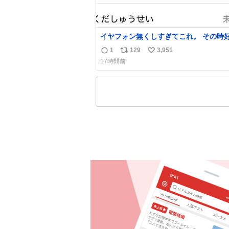
イヤフォン無くしすぎてこれ。 その時
った男のセコムの名前にしてる
1
129
3,951
返
リ
い
17時間前
信
ポ
い
数
ス
ね
ト
数
数