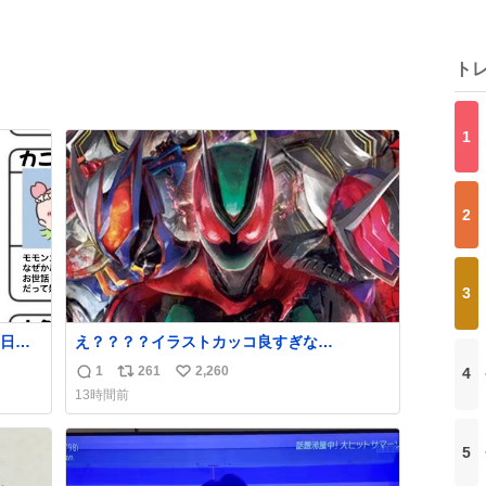
ト
1
2
3
日友
え？？？？イラストカッコ良すぎな
い？？？？？？？？？？？？
1
261
2,260
4
返
リ
い
作っ
13時間前
うや
信
ポ
い
かれ
数
ス
ね
た。
ト
数
5
数