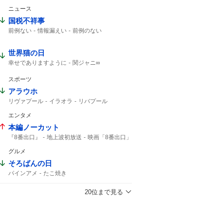
ニュース
国税不祥事
前例ない
情報漏えい
前例のない
世界猫の日
幸せでありますように
関ジャニ∞
今日は何の日
今日は
チャーハン
スポーツ
アラウホ
リヴァプール
イラオラ
リバプール
バルセロナ
ロマーノ
HERE WE GO
エンタメ
バルサ
本編ノーカット
『8番出口』
地上波初放送
映画「8番出口」
何度も
朝8時
二宮和也
地獄から
グルメ
8番出口
金曜ロードショー
そろばんの日
パインアメ
たこ焼き
20位まで見る