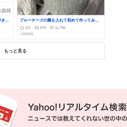
好きだ
ブルーチーズの菌を入れて初めて作ってみた
チーズなんだけど 本能でちょっとヤバいと思
127
579
11,796
返
リ
い
っちゃう見た目だな
13時間前
信
ポ
い
数
ス
ね
ト
数
もっと見る
数