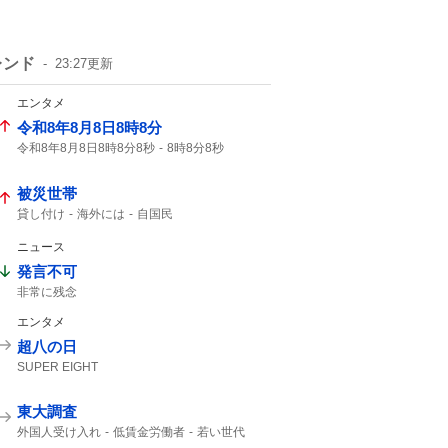
レンド
23:27
更新
エンタメ
令和8年8月8日8時8分
令和8年8月8日8時8分8秒
8時8分8秒
8年8月8日8時8分
8月8日8時8分
8秒
被災世帯
貸し付け
海外には
自国民
ニュース
発言不可
非常に残念
エンタメ
超八の日
SUPER EIGHT
東大調査
外国人受け入れ
低賃金労働者
若い世代