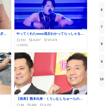
6
7
ぎて
やってくれたwww流石わかってらっしゃる🤣
🤣🤣 #Mステ #西川貴教
531
6,417
87,474
返
リ
い
8
11時間前
信
ポ
い
数
ス
ね
ト
数
9
数
10
【発表】熊本出身・くりぃむしちゅーらの所
属事務所、被災地に義援金寄付
60
605
4,757