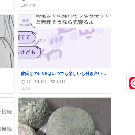
返
リ
い
news.livedoor.com/article/detail… くりぃむ
13時間前
しちゅーやマツコ、有働由美子らが所属する
信
ポ
い
芸能事務所「チャッターボックス」が7日、公
数
ス
ね
式サイトを更新。熊本地震の被災地支援のた
ト
数
め義援金を寄付したことを公表した。
数
彼氏とのLINEはいつでも楽しいし付き合いた
ての頃の嬉しかったLINEは無限にあるけど(同
27
100
8,915
返
リ
い
棲前は1日で各50通くらい送りあってたし)最
1日前
近嬉しかったのはこれ
信
ポ
い
数
ス
ね
ト
数
数