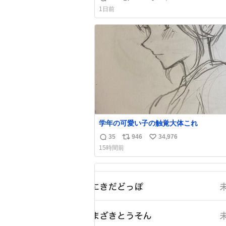
返
リ
い
1日前
信
ポ
い
数
ス
ね
ト
数
数
学年の可愛い子の触覚大体これ
35
946
34,976
返
リ
い
15時間前
信
ポ
い
数
ス
ね
ト
数
数