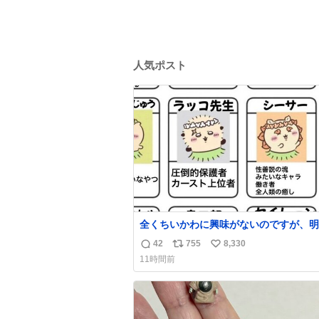
人気ポスト
全くちいかわに興味がないのですが、明
達の付き添いで見に行きます。 事前に予習で
42
755
8,330
返
リ
い
きるよう、友達がキャラクターの説明を
11時間前
てくれたのですが、くりまんじゅうとい
信
ポ
い
つに説明に「あんたみたいなやつ」と書
数
ス
ね
ていました。 一気に楽しみになりまし
ト
数
数