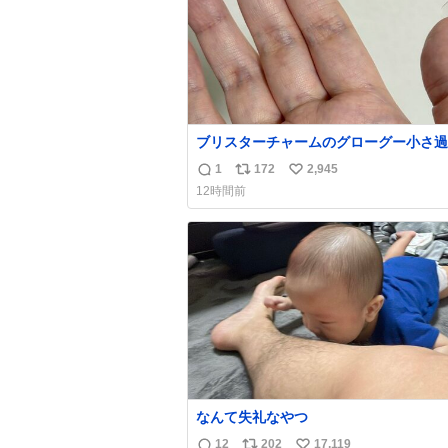
ブリスターチャームのグローグー小さ過
今コレ
1
172
2,945
返
リ
い
12時間前
信
ポ
い
数
ス
ね
ト
数
数
なんて失礼なやつ
12
202
17,119