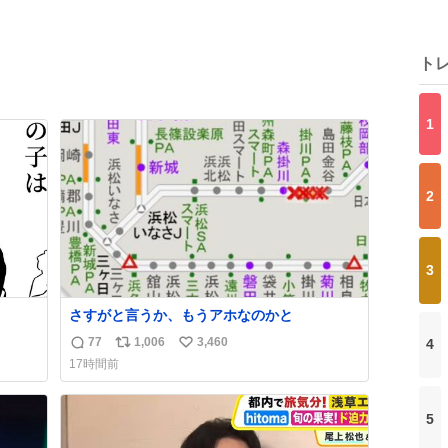
ト
1
2
3
さすがと言うか、もうアホなのかと
77
1,006
3,460
4
返
リ
い
17時間前
信
ポ
い
数
ス
ね
ト
数
5
数