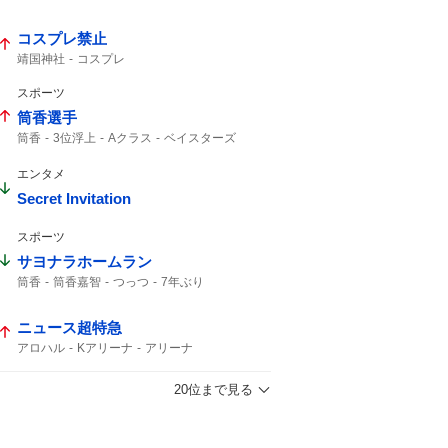
マッサマン
菊池風磨
小池栄子
コスプレ禁止
靖国神社
コスプレ
スポーツ
筒香選手
筒香
3位浮上
Aクラス
ベイスターズ
47分
サヨナラ
ハマスタ
エンタメ
Secret Invitation
スポーツ
サヨナラホームラン
筒香
筒香嘉智
つっつ
7年ぶり
ニュース超特急
アロハル
Kアリーナ
アリーナ
20位まで見る