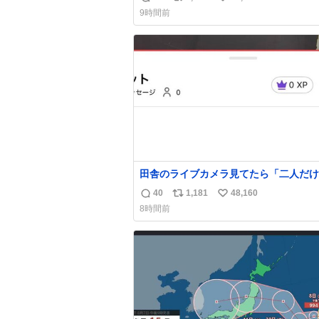
返
リ
い
9時間前
信
ポ
い
数
ス
ね
ト
数
数
田舎のライブカメラ見てたら「二人だけ
界」を発見した
40
1,181
48,160
返
リ
い
8時間前
信
ポ
い
数
ス
ね
ト
数
数