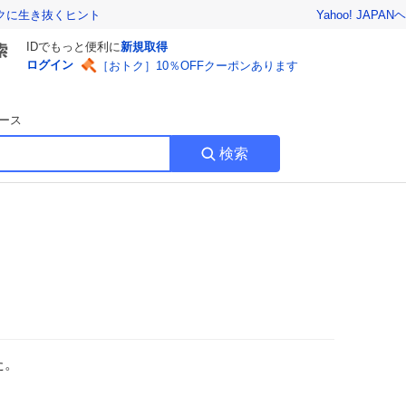
Yahoo! JAPAN
ヘ
トクに生き抜くヒント
IDでもっと便利に
新規取得
ログイン
［おトク］10％OFFクーポンあります
ース
検索
た。