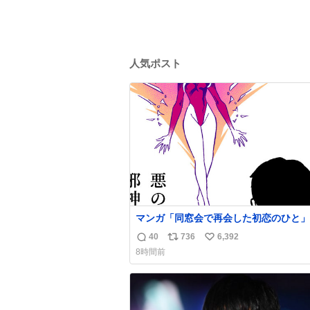
人気ポスト
マンガ「同窓会で再会した初恋のひと」
40
736
6,392
返
リ
い
8時間前
信
ポ
い
数
ス
ね
ト
数
数