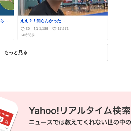
ら、
ええ？！知らんかった…
30
1,189
17,671
返
リ
い
14時間前
信
ポ
い
数
ス
ね
ト
数
もっと見る
数