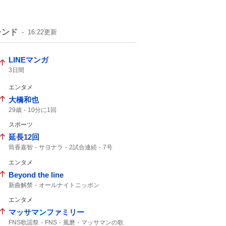
レンド
16:22
更新
LINEマンガ
3日間
エンタメ
大橋和也
29歳
10分に1回
スポーツ
延長12回
筒香嘉智
サヨナラ
2試合連続
7号
勝ち越し
ホームラン
エンタメ
Beyond the line
新曲解禁
オールナイトニッポン
マイオンリー
カップリング曲
エンタメ
マッサマンファミリー
FNS歌謡祭
FNS
風磨
マッサマンの歌