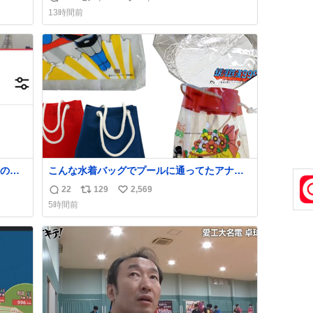
返
リ
い
方々ありがとーーー
13時間前
ー！！！！！！！！！！！！！！！！！！！
信
ポ
い
！！！！！！！
数
ス
ね
ト
数
数
の世
こんな水着バッグでプールに通ってたアナ
タ、完全なる同世代（笑） #70年代 #80年
22
129
2,569
返
リ
い
代 #昭和レトロ
5時間前
信
ポ
い
数
ス
ね
ト
数
数