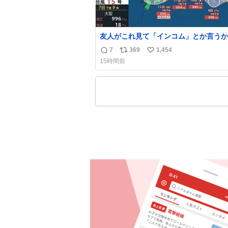
友人がこれ見て「インコム」とか言うか
もうそれにしか見えなくなっちゃった。
7
369
1,454
返
リ
い
15時間前
信
ポ
い
数
ス
ね
ト
数
数