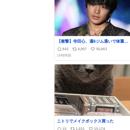
【衝撃】寺田心、週6ジム通いで体重
62kg→82kgに 110kgのベンチプレス
642
4,907
56,663
返
リ
い
げる姿披露
16時間前
news.livedoor.com/article/detail… 元々自重
信
ポ
い
のみだったが、更に筋肉を大きくするた
数
ス
ね
ム通いを開始。筋肉増量のためおにぎり
ト
数
個、ゼリー飲料3～4本、パスタと毎日4千
数
オーバーの食事を摂取し、増量したとい
ニトリでメイクボックス買った
15
1,031
15,174