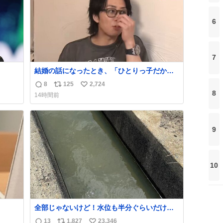
6
7
結婚の話になったとき、「ひとりっ子だから
持ち上
僕が諦めた瞬間に一族が潰える」「死ぬとき1
8
125
2,724
返
リ
い
人とか嫌」だから結婚願望は"ある"って答え
8
14時間前
たものの、結局「（結婚は）向いてねぇのか
信
ポ
い
めジ
もしれない」で締める北山くん、きっといろ
数
ス
ね
10
いろ考えて言葉を選んで、まるく収めてくれ
ト
数
kcal
たんだなと思った
9
数
う。
10
全部じゃないけど！水位も半分ぐらいだけ
ど！水が来はじめたよ！！！ 作業してくれた
13
1,827
23,346