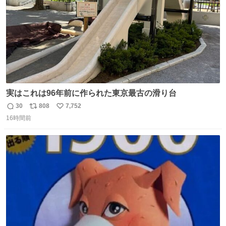
実はこれは96年前に作られた東京最古の滑り台
30
808
7,752
返
リ
い
16時間前
信
ポ
い
数
ス
ね
ト
数
数