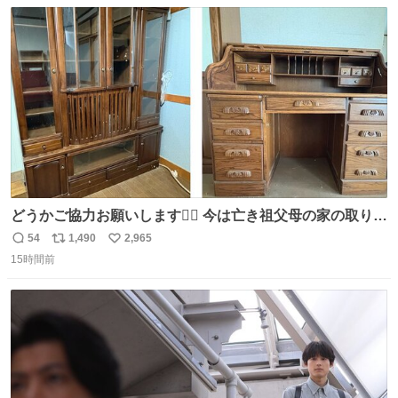
数
ス
ね
ニャは益々素晴らしい場所になってる
ト
数
数
どうかご協力お願いします🙇‍♂️ 今は亡き祖父母の家の取り壊
しが決まり、どうしても処分して欲しくない食器棚と机の
54
1,490
2,965
返
リ
い
引き取り手を探しております この2つは私の祖母が当初一
15時間前
信
ポ
い
目惚れで購入したもので、祖母はc型肝炎で58歳という若
数
ス
ね
さで亡くなりましたが、この家具達をとても大切にしてお
ト
数
数
りました 続く↓