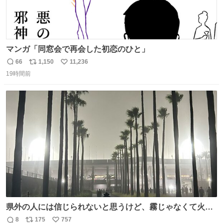
マンガ「同窓会で再会した初恋のひと」
66
1,150
11,236
返
リ
い
19時間前
信
ポ
い
数
ス
ね
ト
数
数
県外の人には信じられないと思うけど、霧じゃなくて火山
灰です🌋 #桜島
8
175
757