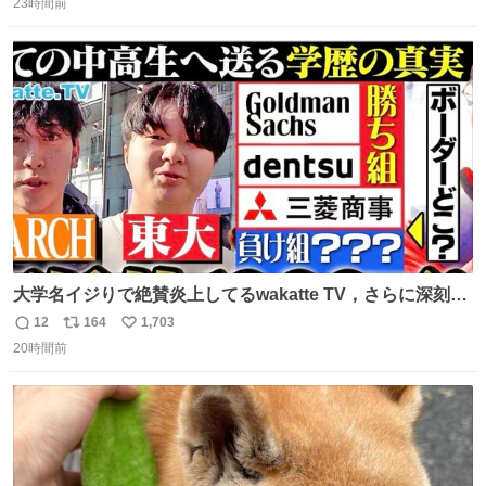
23時間前
信
ポ
い
数
ス
ね
ト
数
数
大学名イジりで絶賛炎上してるwakatte TV，さらに深刻な
問題はこっちでは？ ・都内の特定企業に入るのを極度に推
12
164
1,703
返
リ
い
奨し，それ以外の地域で堅実に生きるのを周縁化する ・恋
20時間前
信
ポ
い
愛にかまけ，「陽キャラ」として振る舞うのを極端に中心
数
ス
ね
化する ・院生が研究環境を求め他大学に移るのを批判する
ト
数
数
過去例↓