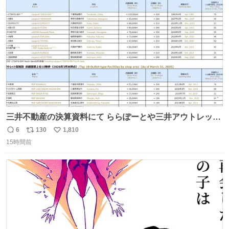
ト
数
数
三井不動産の決算資料にて ららぽーとや三井アウトレット
パークの店舗別売上高（2025年度）が一部判明
6
130
1,810
返
リ
い
15時間前
信
ポ
い
数
ス
ね
ト
数
数