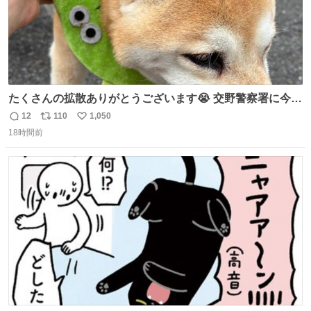
たくさんの拡散ありがとうございます😭 交野警察署に今確
認しましたら 柴犬ちゃんご家族の元に帰れたそうです🥹
12
110
1,050
返
リ
い
(息子は連絡不要と言ってたので) ご家族の方がXを見られ
18時間前
信
ポ
い
ていたのかは わかりませんがみなさんの応援の おかげで
数
ス
ね
す。 ありがとうございます😭 #柴犬 #迷い犬
ト
数
数