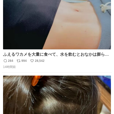
数
後がいいです。 https://t.co/9nMHIrETkw
ふえるワカメを大量に食べて、水を飲むとおなかは膨ら
む・・・・！？ ⚠️よい子は絶対マネしないでね⚠️ #夏休み
284
994
28,542
返
リ
い
の自由研究
14時間前
信
ポ
い
数
ス
ね
ト
数
数