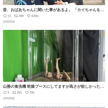
昔、おばあちゃんに聞いた事があるよ。 「カイちゃんをい
じめると、アイツが海から上がって来るぞ。」って。
13
359
4,501
返
リ
い
20時間前
信
ポ
い
数
ス
ね
ト
数
数
山善の食洗機 乾燥ブースにしてますが高さが欲しかったの
でコレクションケースを置くだけのツルセコ改造 扉が手前
5
201
781
返
リ
い
に開き天井の温度もしっかり上がるのでかなり使いやすく
16時間前
信
ポ
い
なりました😎
数
ス
ね