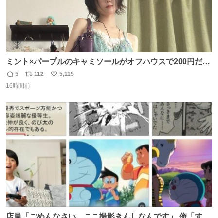
ミント×パープルのキャミソールがオフハウスで200円だっ
た♩
5
112
5,115
返
リ
い
16時間前
信
ポ
い
数
ス
ね
ト
数
数
店員「ごめんなさい、ここ撮影きんしなんです」 俺「すみ