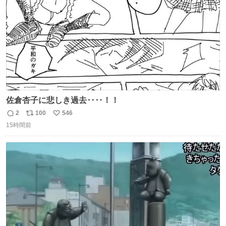
佐倉杏子に悲しき過去‥‥！！
2
100
546
返
リ
い
15時間前
信
ポ
い
数
ス
ね
ト
数
数