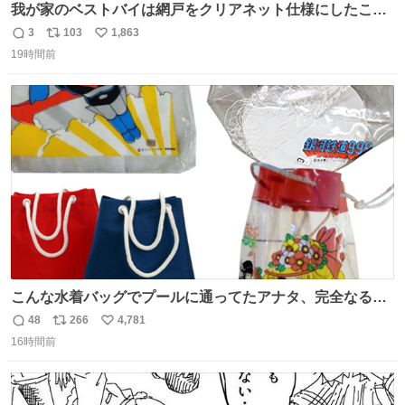
我が家のベストバイは網戸をクリアネット仕様にしたこ
と。網目が細かいから虫の侵入は一切許さないし、見た目
3
103
1,863
返
リ
い
もクリアで網戸の存在を感じない。特筆すべきはその値
19時間前
信
ポ
い
段。家全体(9箇所)でも3万円でお釣りが来るという超最強
数
ス
ね
コスパ。これから家を建てる方は迷わず採用してほしい。
ト
数
数
こんな水着バッグでプールに通ってたアナタ、完全なる同
世代（笑） #70年代 #80年代 #昭和レトロ
48
266
4,781
返
リ
い
16時間前
信
ポ
い
数
ス
ね
ト
数
数