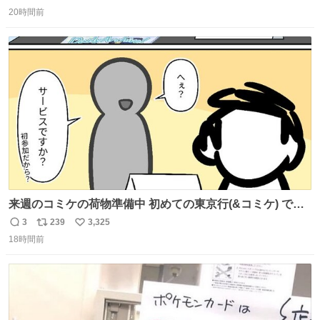
返
リ
い
20時間前
信
ポ
い
数
ス
ね
ト
数
数
来週のコミケの荷物準備中 初めての東京行(&コミケ) です
#C108
3
239
3,325
返
リ
い
18時間前
信
ポ
い
数
ス
ね
ト
数
数