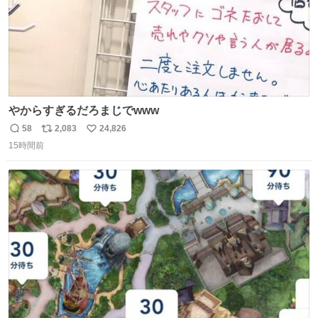
やからすぎるだろまじでwww
58
2,083
24,826
返
リ
い
15時間前
信
ポ
い
数
ス
ね
ト
数
数