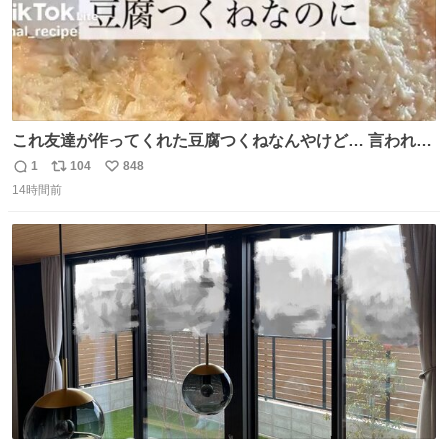
これ友達が作ってくれた豆腐つくねなんやけど… 言われる
まで豆腐って気づかなかった🤣✨ふわふわで食べ応えある
1
104
848
返
リ
い
し普通につくねより好きかもしれん🥹🤍 ダイエット中でも
14時間前
信
ポ
い
罪悪感なく食べられるの最高👇
数
ス
ね
ト
数
数