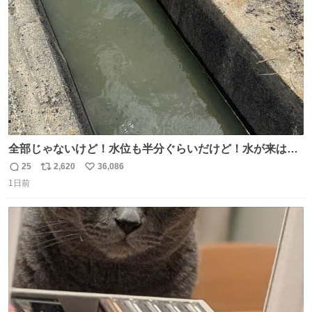
数
千kcalオーバーの食事を摂取し、増量したという。
全部じゃないけど！水位も半分ぐらいだけど！水が来はじ
めたよ！！！ 作業してくれた方々ありがとーーー
25
2,620
36,086
返
リ
い
ー！！！！！！！！！！！！！！！！！！！！！！！！！
1日前
信
ポ
い
！
数
ス
ね
ト
数
数