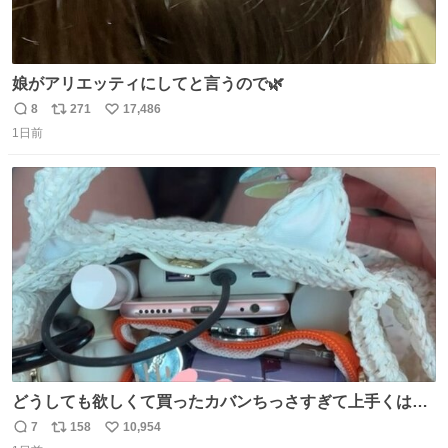
娘がアリエッティにしてと言うので🌿
8
271
17,486
返
リ
い
1日前
信
ポ
い
数
ス
ね
ト
数
数
どうしても欲しくて買ったカバンちっさすぎて上手くはめ
ないと荷物入らん。女のカバンってなんでこんなちっさい
7
158
10,954
返
リ
い