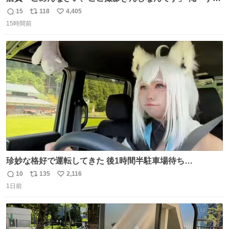
ません！すぐ消します」 店員「念のためフォルダから消し
15
118
4,405
返
リ
い
てるところ見せて頂けますか？」 俺「はい…」
15時間前
信
ポ
い
数
ス
ね
ト
数
数
珍妙な格好で運転してきた 後1時間半駐車場待ち…
10
135
2,116
返
リ
い
1日前
信
ポ
い
数
ス
ね
ト
数
数