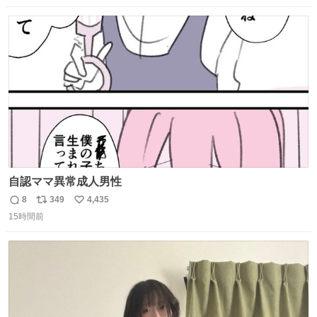
数
ス
ね
ト
数
数
自認ママ異常成人男性
8
349
4,435
返
リ
い
15時間前
信
ポ
い
数
ス
ね
ト
数
数