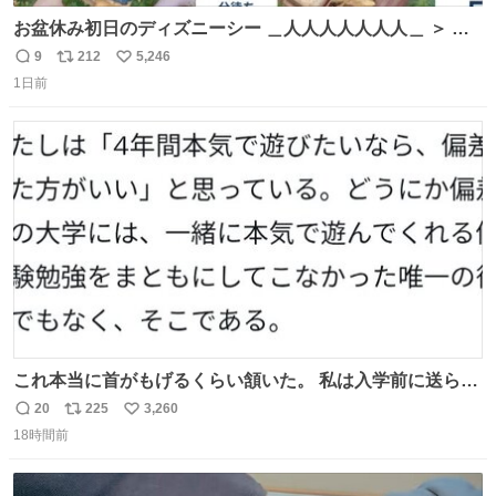
お盆休み初日のディズニーシー ＿人人人人人人人＿ ＞ 空
い て る！＜ ￣^Y^Y^Y^Y^ Y￣
9
212
5,246
返
リ
い
1日前
信
ポ
い
数
ス
ね
ト
数
数
これ本当に首がもげるくらい頷いた。 私は入学前に送られ
てきた、大学のサークル紹介冊子を見た時点で終わりを感
20
225
3,260
返
リ
い
じたので、女子大でもないくせに偏差値の高い大学のイン
18時間前
信
ポ
い
カレサークルに突撃して所属するという奇行で事なきを得
数
ス
ね
た。 高偏差値に行けないならせめてそれくらいした方が予
ト
数