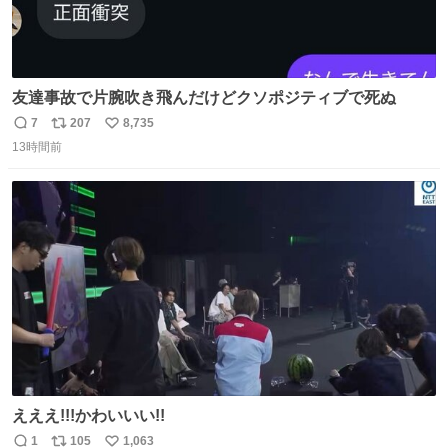
友達事故で片腕吹き飛んだけどクソポジティブで死ぬ
7
207
8,735
返
リ
い
13時間前
信
ポ
い
数
ス
ね
ト
数
数
えええ!!!かわいいい!!
1
105
1,063