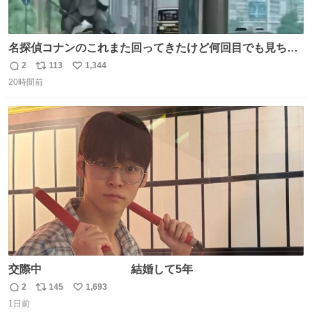
名探偵コナンのこれまた回ってきたけど何回目でも見ちゃ
う魔力あるのよな
2
113
1,344
返
リ
い
20時間前
信
ポ
い
数
ス
ね
ト
数
数
交際中 結婚して5年
2
145
1,693
返
リ
い
1日前
信
ポ
い