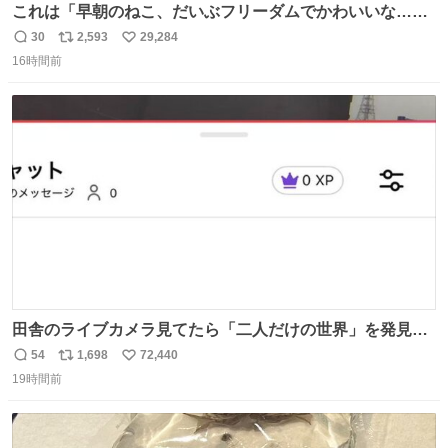
これは「早朝のねこ、だいぶフリーダムでかわいいな…」
の絵日記です🎐
30
2,593
29,284
返
リ
い
16時間前
信
ポ
い
数
ス
ね
ト
数
数
田舎のライブカメラ見てたら「二人だけの世界」を発見し
た
54
1,698
72,440
返
リ
い
19時間前
信
ポ
い
数
ス
ね
ト
数