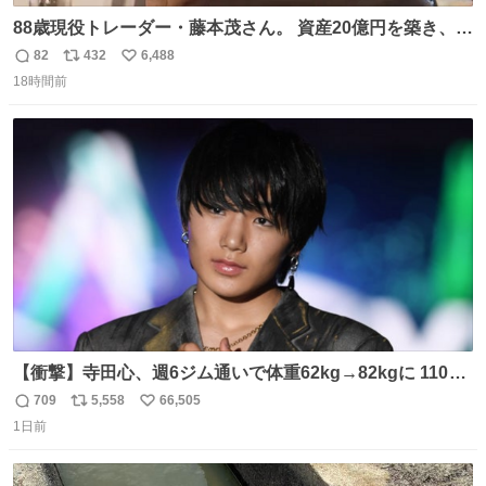
88歳現役トレーダー・藤本茂さん。 資産20億円を築き、
「令和のブラックマンデー」で2億6000万円の含み損を抱
82
432
6,488
返
リ
い
えても生き残った男が、血と汗で掴んだ「相場の8箇条」
18時間前
信
ポ
い
です。 1. 朝の急落は「買い」、朝の急騰は「売り」。 2.
数
ス
ね
午後の急騰は追わない。午後の急落は翌朝に狙う。
ト
数
数
【衝撃】寺田心、週6ジム通いで体重62kg→82kgに 110kg
のベンチプレス持ち上げる姿披露
709
5,558
66,505
返
リ
い
news.livedoor.com/article/detail… 元々自重のみだった
1日前
信
ポ
い
が、更に筋肉を大きくするためジム通いを開始。筋肉増量
数
ス
ね
のためおにぎり10個、ゼリー飲料3～4本、パスタと毎日4
ト
数