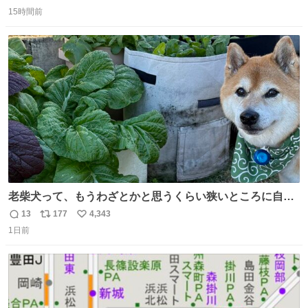
返
リ
い
15時間前
信
ポ
い
数
ス
ね
ト
数
数
老柴犬って、もうわざとかと思うくらい狭いところに自ら
はまりにいくじゃないですか？ 今朝ガーデニングしてる飼
13
177
4,343
返
リ
い
い主の間にはまってきて、最高に可愛かった♥️
1日前
信
ポ
い
数
ス
ね
ト
数
数