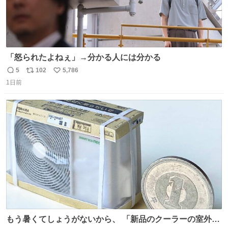
「怒られたよねぇ」→分かる人には分かる
5
102
5,786
返
リ
い
1日前
信
ポ
い
数
ス
ね
ト
数
数
もう暑くてしょうがないから、 「新品のクーラーの室外機