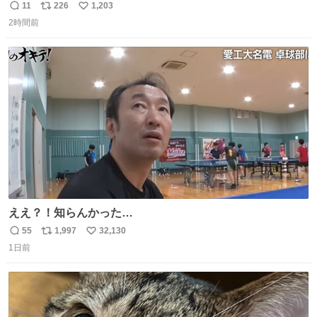
のミニチュア」 でも見ていってよ
11
226
1,203
返
リ
い
2時間前
信
ポ
い
数
ス
ね
ト
数
数
ええ？！知らんかった…
55
1,997
32,130
返
リ
い
1日前
信
ポ
い
数
ス
ね
ト
数
数