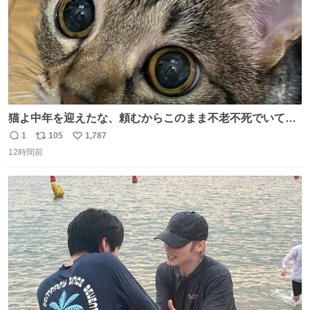
猫よ中年を迎えたな、頼むからこのまま不老不死でいてく
れ…と願ってから、いや人間の家族が死に絶えて猫だけこ
1
105
1,787
返
リ
い
の世に置いていくなんてひどいことはできない…と思って
12時間前
信
ポ
い
から、猫のこの可愛さと愛嬌なら未来永劫ほかの人間に可
数
ス
ね
愛がられて困ることもなかろうなと思ったのでやっぱり猫
ト
数
数
よ不老不死でいてくれ