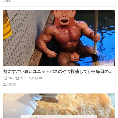
の
1日前
信
ポ
い
数
ス
ね
ト
数
数
前にすごい狭いユニットバスのやつ投稿してから毎日のよ
うに温泉とかに連れてってもらってる。SNS効果凄い。俺
16
110
3,798
返
リ
い
は幸せもんです・・・いつもありがとうございます🫡
21時間前
信
ポ
い
数
ス
ね
ト
数
数