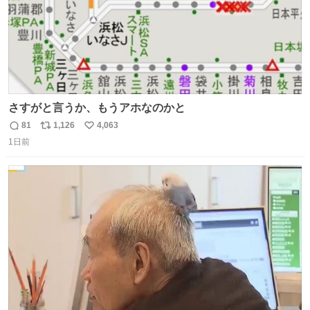
さすがと言うか、もうアホなのかと
81
1,126
4,063
返
リ
い
1日前
信
ポ
い
数
ス
ね
ト
数
数