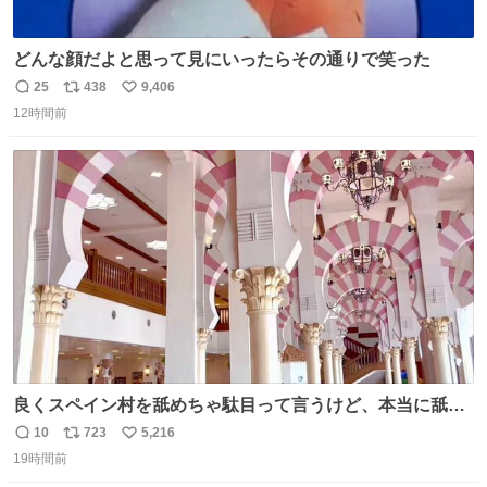
どんな顔だよと思って見にいったらその通りで笑った
25
438
9,406
返
リ
い
12時間前
信
ポ
い
数
ス
ね
ト
数
数
良くスペイン村を舐めちゃ駄目って言うけど、本当に舐め
ちゃ行けないのはスペィン村ホテル🏛🏨 だってロビーから
10
723
5,216
返
リ
い
中庭抜けるだけでこの有様🤩 ディズニーホテル泊まってる
19時間前
信
ポ
い
場所じゃない。 5年振りの志摩スペイン村パルケエスパー