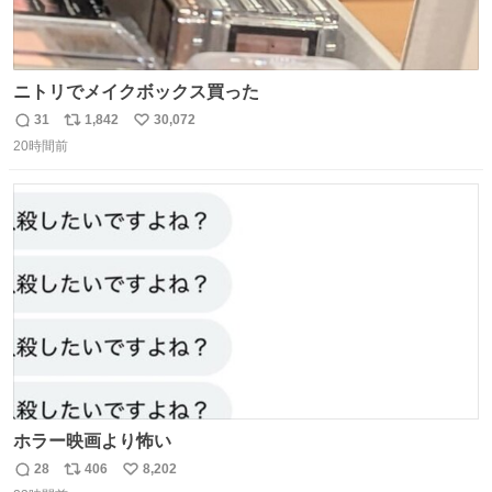
ニトリでメイクボックス買った
31
1,842
30,072
返
リ
い
20時間前
信
ポ
い
数
ス
ね
ト
数
数
ホラー映画より怖い
28
406
8,202
返
リ
い