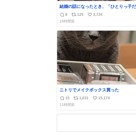
結婚の話になったとき、「ひとりっ子だ
僕が諦めた瞬間に一族が潰える」「死ぬ
8
125
2,724
返
リ
い
人とか嫌」だから結婚願望は"ある"っ
16時間前
たものの、結局「（結婚は）向いてねぇ
信
ポ
い
もしれない」で締める北山くん、きっと
数
ス
ね
いろ考えて言葉を選んで、まるく収めて
ト
数
たんだなと思った
数
ニトリでメイクボックス買った
15
1,031
15,174
返
リ
い
11時間前
信
ポ
い
数
ス
ね
ト
数
数