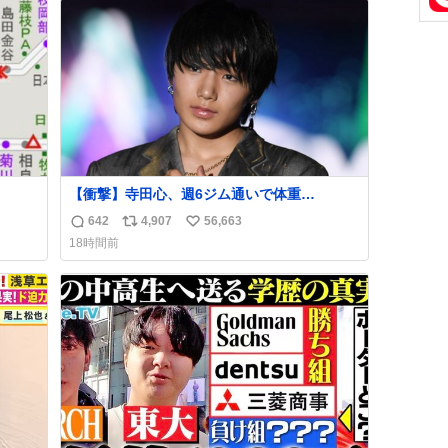
ト
数
数
【衝撃】寺田心、週6ジム通いで体重
62kg→82kgに 110kgのベンチプレス持ち上
642
4,907
56,663
返
リ
い
げる姿披露
18時間前
news.livedoor.com/article/detail… 元々自重
信
ポ
い
のみだったが、更に筋肉を大きくするためジ
数
ス
ね
ム通いを開始。筋肉増量のためおにぎり10
ト
数
個、ゼリー飲料3～4本、パスタと毎日4千kcal
数
オーバーの食事を摂取し、増量したという。