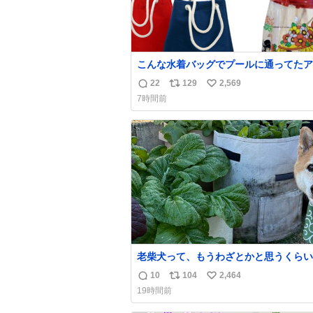
こんな水着バッグでプールに通ってたア
タ、完全なる同世代（笑） #70年代 #
22
129
2,569
返
リ
い
代 #昭和レトロ
7時間前
信
ポ
い
数
ス
ね
ト
数
数
老柴犬って、もうわざとかと思うくらい
ところに自らはまりにいくじゃないです
10
104
2,464
返
リ
い
今朝ガーデニングしてる飼い主の間には
19時間前
てきて、最高に可愛かった♥️
信
ポ
い
数
ス
ね