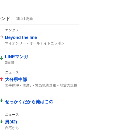
レンド
18:31
更新
エンタメ
Beyond the line
マイオンリー
オールナイトニッポン
LINEマンガ
3日間
ニュース
大分県中部
岩手県沖
震度3
緊急地震速報
地震の規模
津波の心配はありません
震源の深さ
震度2
地震速報
深さ10km
注意してください
m3.
せっかくだから俺はこの
ニュース
男(42)
自宅から