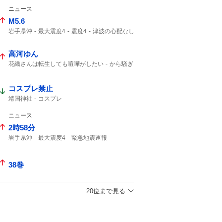
ニュース
M5.6
岩手県沖
最大震度4
震度4
津波の心配なし
M5.1
地震の規模
地震情報
津波の心配はありません
震源の深さ
高河ゆん
震度2
花織さんは転生しても喧嘩がしたい
から騒ぎ
ボーボボ
コスプレ禁止
靖国神社
コスプレ
ニュース
2時58分
岩手県沖
最大震度4
緊急地震速報
津波の心配なし
津波の心配はありません
地震速報
注意してください
38巻
20位まで見る