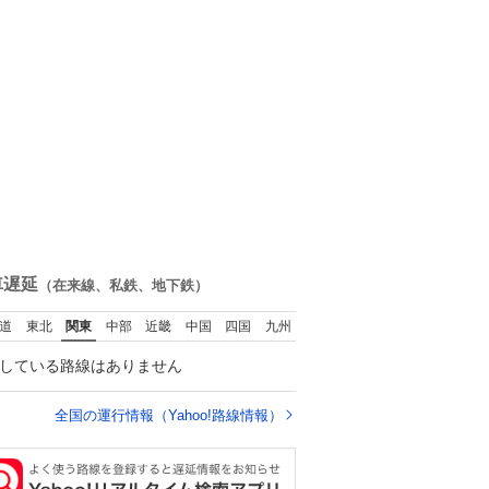
車遅延
（在来線、私鉄、地下鉄）
道
東北
関東
中部
近畿
中国
四国
九州
している路線はありません
全国の運行情報（Yahoo!路線情報）