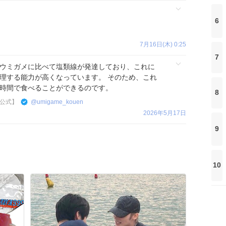
6
7月16日(木) 0:25
7
ウミガメに比べて塩類線が発達しており、これに
理する能力が高くなっています。 そのため、これ
時間で食べることができるのです。
8
公式】
@
umigame_kouen
2026年5月17日
9
10