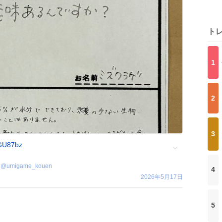
ト
1
2
3
GU87bz
@
umigame_kouen
4
2026年5月17日
5