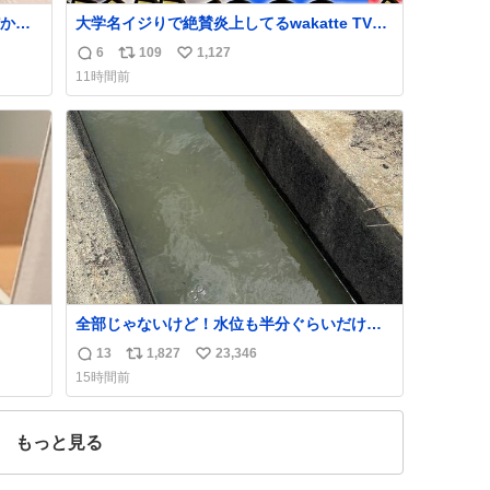
から
大学名イジりで絶賛炎上してるwakatte TV，
とき1
さらに深刻な問題はこっちでは？ ・都内の特
6
109
1,127
返
リ
い
て答え
定企業に入るのを極度に推奨し，それ以外の
11時間前
のか
地域で堅実に生きるのを周縁化する ・恋愛に
信
ポ
い
いろ
かまけ，「陽キャラ」として振る舞うのを極
数
ス
ね
くれ
端に中心化する ・院生が研究環境を求め他大
ト
数
学に移るのを批判する 過去例↓
数
全部じゃないけど！水位も半分ぐらいだけ
ど！水が来はじめたよ！！！ 作業してくれた
13
1,827
23,346
返
リ
い
方々ありがとーーー
15時間前
ー！！！！！！！！！！！！！！！！！！！
信
ポ
い
！！！！！！！
数
ス
ね
ト
数
もっと見る
数