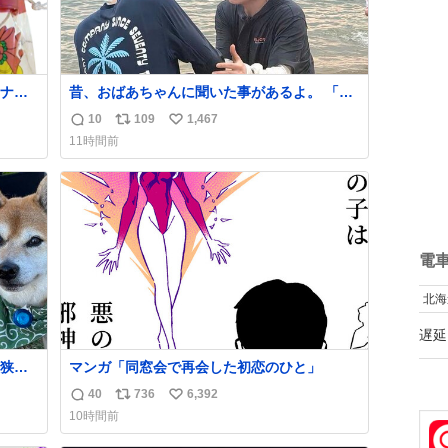
ナ
昔、おばあちゃんに聞いた事があるよ。 「カ
80年
イちゃんをいじめると、アイツが海から上が
10
109
1,467
返
リ
い
って来るぞ。」って。
11時間前
信
ポ
い
数
ス
ね
ト
数
数
電
北海
遅延
狭い
マンガ「同窓会で再会した初恋のひと」
か？
40
736
6,392
返
リ
い
まっ
10時間前
信
ポ
い
数
ス
ね