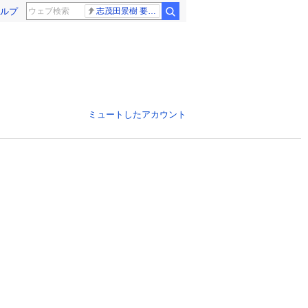
ルプ
志茂田景樹 要介護5
ミュートしたアカウント