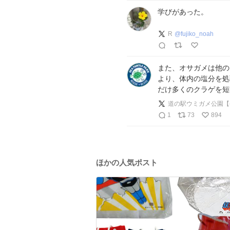
学びがあった。
R
@
fujiko_noah
また、オサガメは他の
より、体内の塩分を処
だけ多くのクラゲを短
道の駅ウミガメ公園【
1
73
894
ほかの人気ポスト