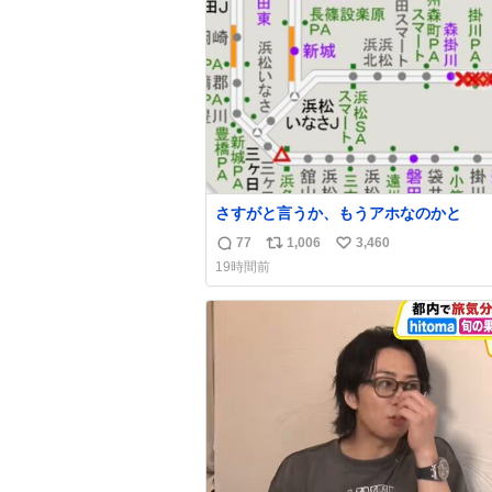
ト
数
数
さすがと言うか、もうアホなのかと
77
1,006
3,460
返
リ
い
19時間前
信
ポ
い
数
ス
ね
ト
数
数