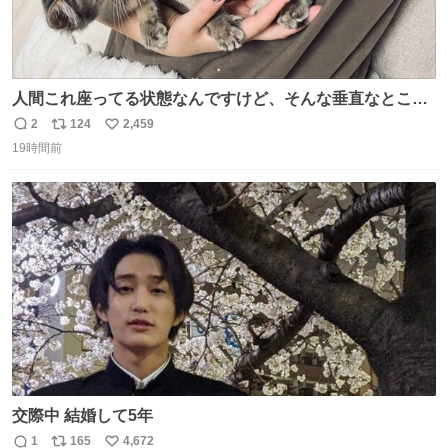
人間これ座ってる状態なんですけど、そんな垂直なところ
でいきなり天地無用のごろんをかますのは、それは、あま
2
124
2,459
返
リ
い
りに人間を信用しすぎではないか、、、？？？
19時間前
信
ポ
い
数
ス
ね
ト
数
数
交際中 結婚して5年
1
165
4,672