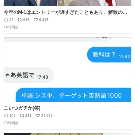
今年のM-1はエントリーが遅すぎたこともあり、解散の可
能性を作り出してからのスタート！！ 遅くなって申し訳な
32
915
9,317
返
リ
い
い🙏 エントリーナンバーは「GO!無策!」でかなり覚えやす
14時間前
信
ポ
い
い！応援をお願いすることになりそう！！
数
ス
ね
ト
数
数
こいつガチか(笑)
102
331
24,992
返
リ
い
23時間前
信
ポ
い
数
ス
ね