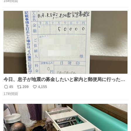
る or さっぱりしている 個人的見解です！色々と許してく
16時間前
信
ポ
い
ださい！
数
ス
ね
ト
数
数
今日、息子が地震の募金したいと家内と郵便局に行ったみ
たいです。おもちゃとか買う選択肢もあったと思うけど、
45
209
4,155
返
リ
い
自分で貯めてた2万円を役に立てて欲しい、みんなも元気
17時間前
信
ポ
い
になって欲しいと。家内も一緒に募金したので、自分も何
数
ス
ね
かできたらなぁと思いました。
ト
数
数