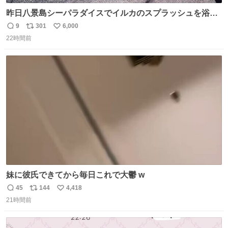
昨日八景島シーパラダイスでイルカのスプラッシュを浴び
たらゲソのおまけがついてきました。誰の食べカスかわか
9
301
6,000
返
リ
い
らないけど、とても愛おしいです。こんなおまけまで付け
22時間前
信
ポ
い
てもらって感謝しかありません。 #ふれあいラグーン #横
数
ス
ね
浜八景島シーパラダイス
ト
数
数
妹に彼氏できてから毎日これで大鬱 w
45
144
4,418
返
リ
い
21時間前
信
ポ
い
数
ス
ね
ト
数