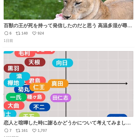
百獣の王が死を持って発信したのだと思う 高温多湿が尋常
でない日本の夏 どうか早急に飼育の環境を見直して 動物の
6
140
924
返
リ
い
命を護ってください…と 治療中のライオンが助かりますよ
1日前
信
ポ
い
うに すべての動物の命が護られますように 2026.7.3📷多摩
数
ス
ね
動物公園にて 残念ながら個体の識別は出来ません
ト
数
数
恋人と喧嘩した時に謝るかどうかについて考えてみました
💭 ▶︎自分から謝る or 悪くないなら謝らない ▶︎ねちねちす
7
161
1,707
返
リ
い