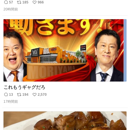
始へ news.livedoor.com/article/detail… 同社に起因する理
57
185
966
返
リ
い
由によって大幅遅延や欠航が発生した場合、乗客が負担し
20時間前
信
ポ
い
た宿泊費や交通費を、領収書の事後申請に基づき、国内線
数
ス
ね
は1人あたり上限1万円、国際線は上限2万円まで支払う。
ト
数
数
これもうギャグだろ
13
194
2,570
返
リ
い
17時間前
信
ポ
い
数
ス
ね
ト
数
数