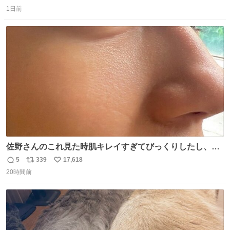
返
リ
い
1日前
信
ポ
い
数
ス
ね
ト
数
数
佐野さんのこれ見た時肌キレイすぎてびっくりしたし、や
はりアイドルって体型･肌管理すごすぎる
5
339
17,618
返
リ
い
20時間前
信
ポ
い
数
ス
ね
ト
数
数