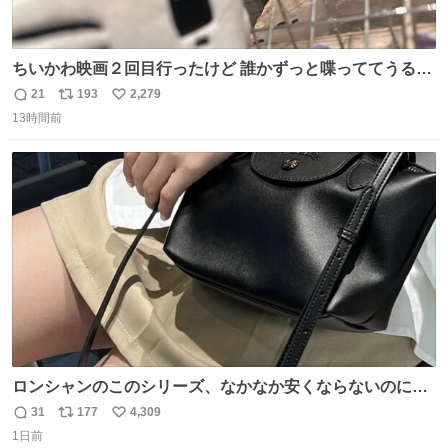
ちいかわ映画２回目行ったけど 誰かずっと喋っててうるさ
かった 許せねえ
21
193
2,279
返
リ
い
13時間前
信
ポ
い
数
ス
ね
ト
数
数
ロンシャンのこのシリーズ、なかなか安くならないのにセ
ール価格になってる🖤✨レザーなのが反則級にかわいい。
31
177
4,309
返
リ
い
持ってるだけでコーデが格上げされる。
1日前
信
ポ
い