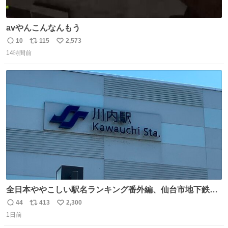
avやんこんなんもう
10
115
2,573
返
リ
い
14時間前
信
ポ
い
数
ス
ね
ト
数
数
全日本ややこしい駅名ランキング番外編、仙台市地下鉄川
内駅
44
413
2,300
返
リ
い
1日前
信
ポ
い