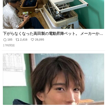
下がらなくなった高田製の電動昇降ベット。 メーカーから
は、完全に見放されたんですが、 見事に85歳の父が治しま
185
2,416
26,095
返
リ
い
した。 うちの父は、トヨタカローラのボディをオート生産
17時間前
信
ポ
い
する、工業ロボットの製作者なんですが、 父が電動ベット
数
ス
ね
の配線をハンダで修理している横で、
ト
数
数