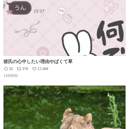
数
彼氏の心中したい理由やばくて草
32
376
17,468
返
リ
い
14時間前
信
ポ
い
数
ス
ね
ト
数
数