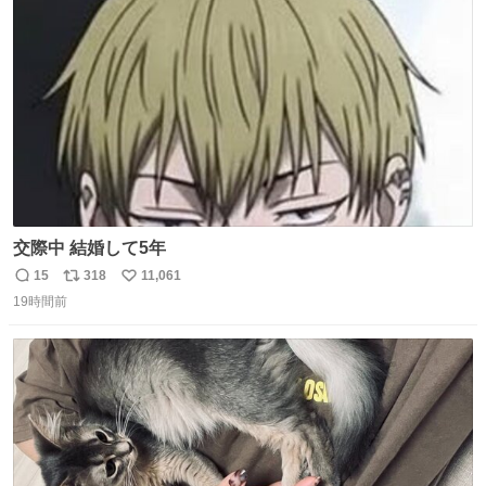
ト
数
数
交際中 結婚して5年
15
318
11,061
返
リ
い
19時間前
信
ポ
い
数
ス
ね
ト
数
数