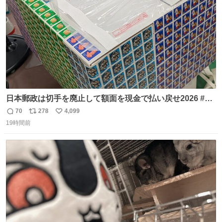
日本郵政は切手を廃止して額面を現金で払い戻せ2026 #日
本郵政 @JapanPostHD_PR
70
278
4,099
返
リ
い
19時間前
信
ポ
い
数
ス
ね
ト
数
数