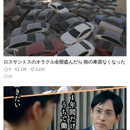
数
ロスサントスのオラクル全部盗んだら 街の車居なくなった
4
139
2,225
返
リ
い
1日前
信
ポ
い
数
ス
ね
ト
数
数