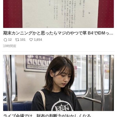
期末カンニングかと思ったらマジのやつで草 B4でIDMって
ことはおそらく就職だし、内定取り消し？ それと夏休み期
12
101
1,654
返
リ
い
間の停学って無意味じゃね？
19時間前
信
ポ
い
数
ス
ね
ト
数
数
ライブ会場では、財布の判断力がおかしくなる。