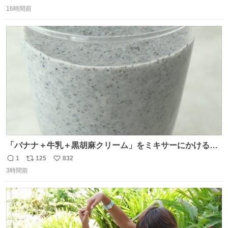
返
リ
い
して大葉やみょうがなどの薬味と一緒にいただきます 夏に
16時間前
信
ポ
い
食うとたまりません この調理法、絶対覚えた方がいいです
数
ス
ね
youtu.be/s0jWxvy14_4
ト
数
数
「バナナ＋牛乳＋黒胡麻クリーム」をミキサーにかけるだ
けで、濃厚な黒胡麻スムージーができます！ バナナの甘み
1
125
832
返
リ
い
と黒胡麻の香ばしさは相性◎なので、ぜひ試してみてくだ
3時間前
信
ポ
い
さい👌✨ #バナナの日
数
ス
ね
ト
数
数