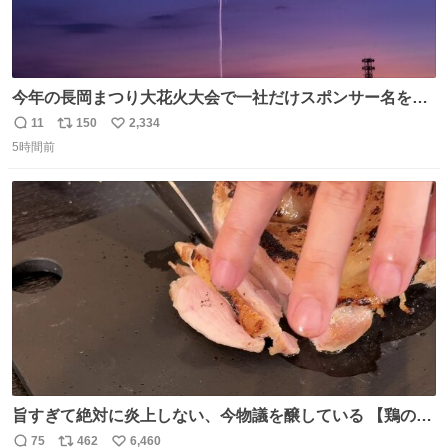
今年の長岡まつり大花火大会で一社だけスポンサー名をア
ナウンスされずに花火打ち揚げされた企業が有った。 企業
11
150
2,334
返
リ
い
名から今更ながらその理由が解った😢
5時間前
信
ポ
い
数
ス
ね
ト
数
数
旨すぎて絶対に炎上しない、今物議を醸している 【鶏のた
たき】 を家で作る方法を教えます 鶏もも肉に特別な処理を
75
462
6,460