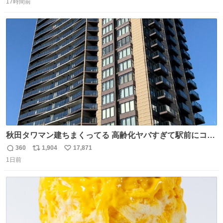
17時間前
信
ポ
い
数
ス
ね
ト
数
数
秋田タワマン建ちまくってる 高齢化ヤバすぎて駅前にコン
パクトシティつくって高齢者を住ませる考えらしい 病院も
360
1,904
17,871
返
リ
い
全部駅前にある
1日前
信
ポ
い
数
ス
ね
ト
数
数