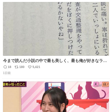
数
ス
ね
ト
数
数
今まで読んだ小説の中で最も美しく、最も俺が好きなラス
トシーン
18
180
5,421
返
リ
い
1日前
信
ポ
い
数
ス
ね
ト
数
数