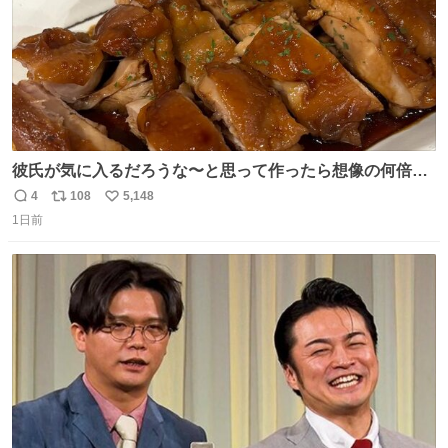
彼氏が気に入るだろうな〜と思って作ったら想像の何倍も
美味しい美味しい言ってくれて嬉しい
4
108
5,148
返
リ
い
1日前
信
ポ
い
数
ス
ね
ト
数
数