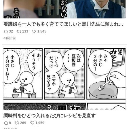
看護婦を一人でも多く育ててほしいと黒川先生に頼まれ、
１年間だけ黒川病院で働くことにしたりん。 直美はその１
32
133
1,545
返
リ
い
年間で恵風看護婦会を立て直すと話しました。 👇このシー
4時間前
信
ポ
い
ンをぜひ本編で web.nhk/tv/an/kazekaor… #朝ドラ #風薫
数
ス
ね
る 見上愛 上坂樹里 平埜生成
ト
数
数
調味料をひとつ入れるたびにレシピを見直す
8
269
1,959
返
リ
い