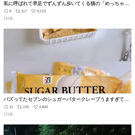
私に呼ばれて早足でずんずん歩いてくる猫の「めっちゃ急
いで来ました」って感じがとても愛おしい
6
117
4,152
返
リ
い
1日前
信
ポ
い
数
ス
ね
ト
数
数
バズってたセブンのシュガーバタークレープうますぎて
7NOWで買い溜め🛒💭
11
155
3,880
返
リ
い
1日前
信
ポ
い
数
ス
ね
ト
数