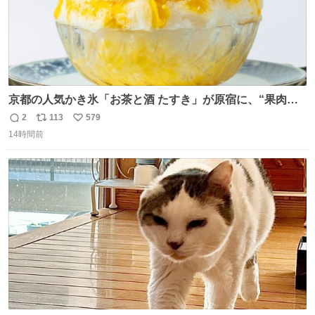
京都の人気かき氷「お茶と酒 たすき」が原宿に、“果肉た
っぷり”夏限定アップルマンゴー＆定番ほうじ茶みつ -
2
113
579
返
リ
い
fashion-press.net/news/149581
14時間前
信
ポ
い
数
ス
ね
ト
数
数