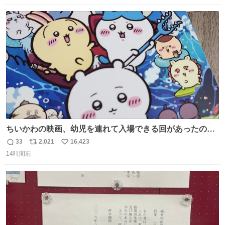
数
ス
ね
ト
数
数
ちいかわの映画、幼児を連れて入場できる回があったので
子どもを連れて観てきたんですけど、セイレーンの登場シ
33
2,021
16,423
返
リ
い
ーンで場内のベビーが一斉に泣き出してたのがとてもよい
14時間前
信
ポ
い
映画体験でした。
数
ス
ね
ト
数
数