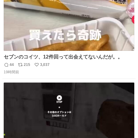
セブンのコイツ、12件回って出会えてないんだが。。
44
215
3,037
返
リ
い
19時間前
信
ポ
い
数
ス
ね
ト
数
数