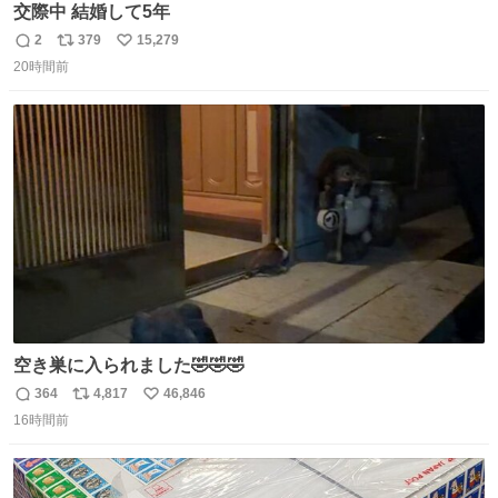
交際中 結婚して5年
2
379
15,279
返
リ
い
20時間前
信
ポ
い
数
ス
ね
ト
数
数
空き巣に入られました🤣🤣🤣
364
4,817
46,846
返
リ
い
16時間前
信
ポ
い
数
ス
ね
ト
数
数