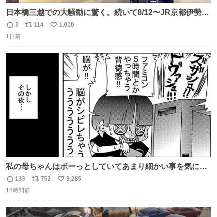
日本橋三越での大騒動に驚く。続いて8/12〜JR京都伊勢丹
でPOP UP STOREがオープンするとのこと…皆さんお怪
3
114
1,010
返
リ
い
我なくお買い物を🙏 写真は2026/5/21 ロードショーの前日
1日前
信
ポ
い
。だーれも写真撮ってなかったんだけどなぁ😵‍💫
数
ス
ね
ト
数
数
私の母ちゃんはボーっとしていてあまり細かい事を気にし
ません。優秀な人の多い現代の価値観から見ると、あまり
133
752
9,285
返
リ
い
優秀な母親ではないかもしれません。でも、だからこそ、
16時間前
信
ポ
い
私はそういう母親が大好きです。今も昔もすごくリラック
数
ス
ね
スします。「優秀」と「良い」は別なんですよね。 1/2
ト
数