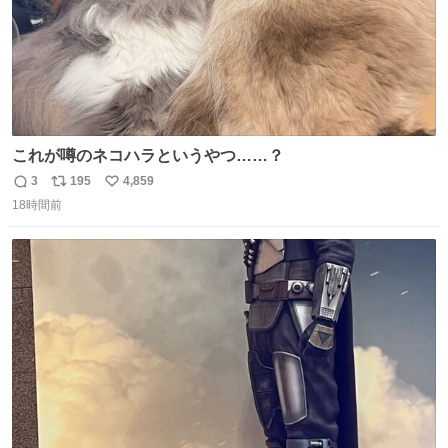
これが噂のネコハラというやつ……？
3
195
4,859
返
リ
い
18時間前
信
ポ
い
数
ス
ね
ト
数
数