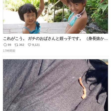
これがこう。 ガチのおばさんと姪っ子です。 （身長抜かさ
れててしぬ笑） #ヤツルギ12 #家族でヒロイン
99
362
9,121
返
リ
い
17時間前
信
ポ
い
数
ス
ね
ト
数
数