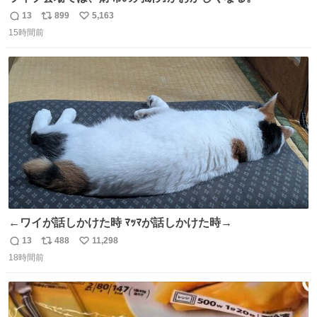
13
899
5,163
返
リ
い
15時間前
信
ポ
い
数
ス
ね
ト
数
数
←ワイが話しかけた時 ﾏｯﾏが話しかけた時→
13
488
11,298
返
リ
い
18時間前
信
ポ
い
数
ス
ね
ト
数
数