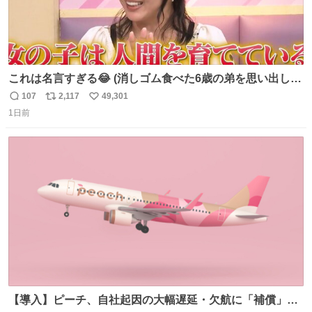
これは名言すぎる😂 (消しゴム食べた6歳の弟を思い出しな
がら)
107
2,117
49,301
返
リ
い
1日前
信
ポ
い
数
ス
ね
ト
数
数
【導入】ピーチ、自社起因の大幅遅延・欠航に「補償」開