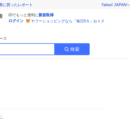
Yahoo! JAPAN
ヘ
実際に買ったレポート
IDでもっと便利に
新規取得
ログイン
ヤフーショッピングなら「毎日5％」おトク
ース
検索
た。