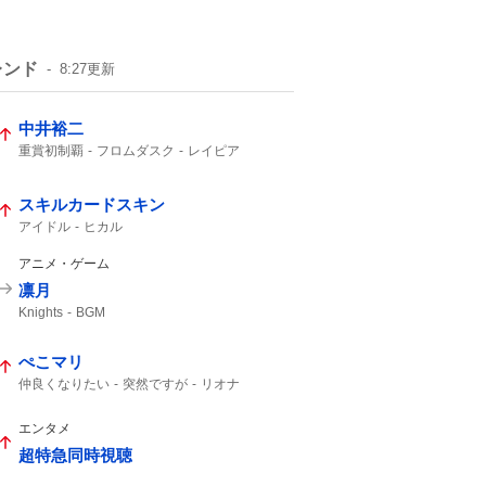
レンド
8:27
更新
中井裕二
重賞初制覇
フロムダスク
レイピア
レッドエヴァンス
プロトポロス
3着
2着
36度
スキルカードスキン
アイドル
ヒカル
アニメ・ゲーム
凛月
Knights
BGM
ぺこマリ
仲良くなりたい
突然ですが
リオナ
エンタメ
超特急同時視聴