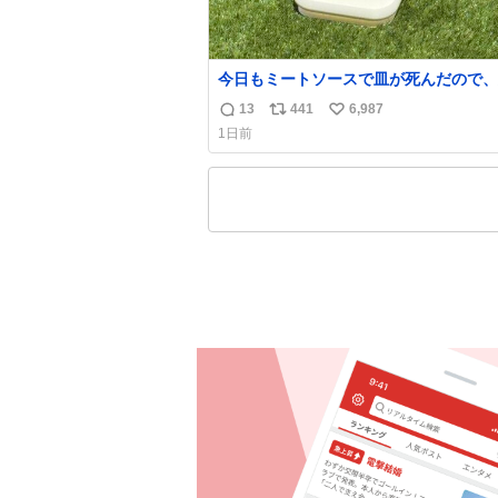
今日もミートソースで皿が死んだので、
干しをしています🍝 ありがとう先人の
13
441
6,987
返
リ
い
1日前
信
ポ
い
数
ス
ね
ト
数
数