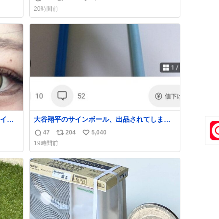
返
リ
い
20時間前
信
ポ
い
数
ス
ね
ト
数
数
イラ
大谷翔平のサインボール、出品されてしま
う…
47
204
5,040
返
リ
い
19時間前
信
ポ
い
数
ス
ね
ト
数
数