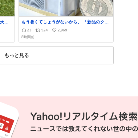
天日
もう暑くてしょうがないから、 「新品のクー
知恵
ラーの室外機のミニチュア」 でも見ていって
23
524
2,969
返
リ
い
よ
8時間前
信
ポ
い
数
ス
ね
ト
数
もっと見る
数