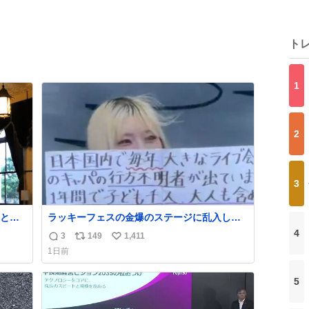
ト
1
2
3
と
ラッキーフェスの金爆のステージに乱入した
も綺
不審者、演出かと思ったら本物でめちゃくち
4
3
149
1,411
返
リ
い
の重厚
ゃ思想の強い紙掲げてて怖すぎる。
1日前
、し
信
ポ
い
つも
数
ス
ね
5
ラマチ
ト
数
数