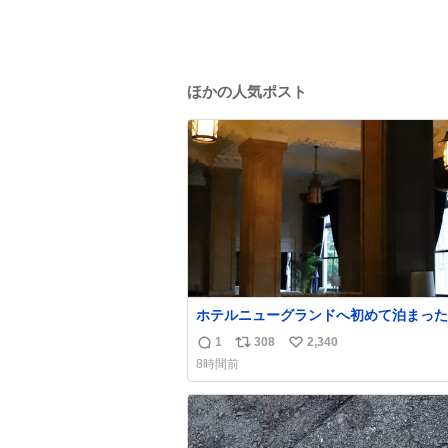
ほかの人気ポスト
ホテルニューグランドへ初めて泊まった
き、スタッフさまから朝のロビーはとて
1
308
2,340
返
リ
い
麗ですと教えていただいた。 薄暗がり
8時間前
な造りへ、まずやわらかな光が差し込み
信
ポ
い
だいに馴染んでいって、時間をかけてい
数
ス
ね
の美しさへと移ろっていく。120分のド
ト
数
ック。
数