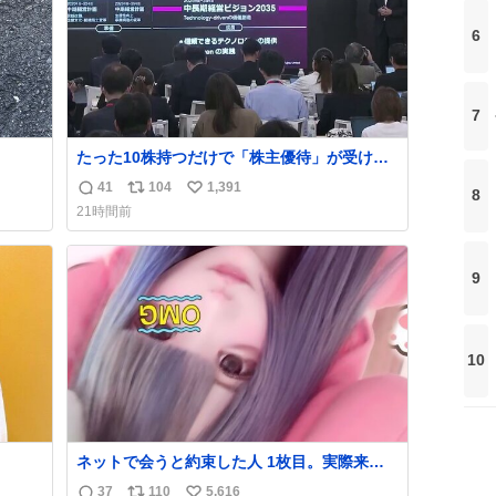
6
7
たった10株持つだけで「株主優待」が受けら
れる驚きの企業ランキング 第9位：不二家
41
104
1,391
8
返
リ
い
（株価：約2,400円） 第8位：日本マクドナル
21時間前
ド（株価：約7,600円） 第7位：ソニーグルー
信
ポ
い
プ（株価：約3,341円） 第6位：鈴茂器工（株
数
ス
ね
価：約1,070円） 第5位：壱番屋（CoCo壱番
ト
数
9
屋カレー）（株価：約900円）
数
10
ネットで会うと約束した人 1枚目。実際来た
人2枚目
37
110
5,616