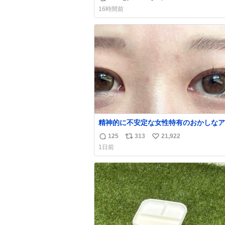
返
リ
い
16時間前
信
ポ
い
数
ス
ね
ト
数
数
精神的に不安定な女性特有のおかしなア
インとおかしな眉毛辞めてくれ本当に
125
313
21,922
返
リ
い
1日前
信
ポ
い
数
ス
ね
ト
数
数