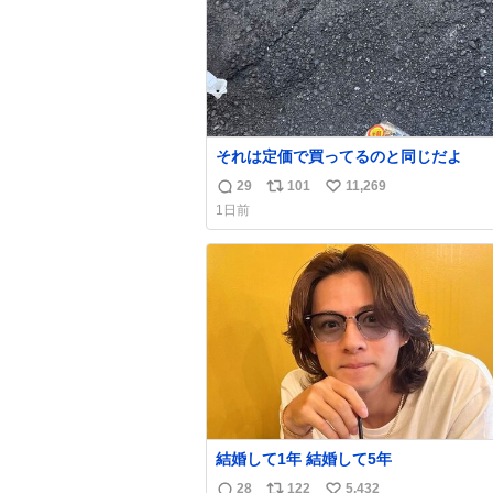
それは定価で買ってるのと同じだよ
29
101
11,269
返
リ
い
1日前
信
ポ
い
数
ス
ね
ト
数
数
結婚して1年 結婚して5年
28
122
5,432