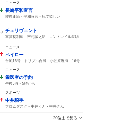
ニュース
長崎平和宣言
核抑止論
平和宣言
観て欲しい
チェリヴェント
重賞初制覇
吉村誠之助
コントレイル産駒
パイロマンサー
メルカントゥール
誠之助
マクリール
ファイアマン
コントレイル
ニュース
レパード
海外帰り
ペイロー
台風16号
トリプル台風
小笠原近海
16号
熱帯低気圧
新たな台風
ニュース
熱帯低気圧に変わる
影響はない
14号
午後3時
台風14号
台風15号
15号
歯医者の予約
台風15
午後5時
5時から
スポーツ
中井騎手
フロムダスク
中井くん
中井さん
藤田オーナー
J初
20位まで見る