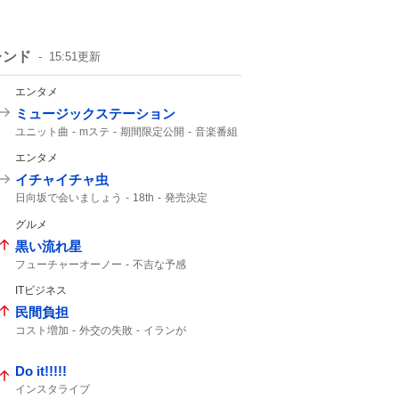
レンド
15:51
更新
エンタメ
ミュージックステーション
ユニット曲
mステ
期間限定公開
音楽番組
BAD
M!LK
Brand New
ATEEZ
Hanabi
エンタメ
イチャイチャ虫
日向坂で会いましょう
18th
発売決定
9月30
グルメ
黒い流れ星
フューチャーオーノー
不吉な予感
オキシ漬け
ラッコ先生
ITビジネス
民間負担
コスト増加
外交の失敗
イランが
ホルムズ海峡
Do it!!!!!
インスタライブ