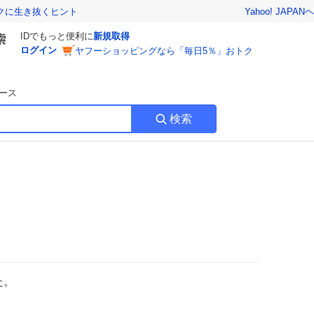
Yahoo! JAPAN
ヘ
トクに生き抜くヒント
IDでもっと便利に
新規取得
ログイン
ヤフーショッピングなら「毎日5％」おトク
ース
検索
た。