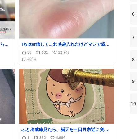
6
7
られ
Twitter信じてこれ涙袋入れたけどマジで盛れ
た…ありがとう…
58
631
12,747
返
リ
い
8
15時間前
信
ポ
い
数
ス
ね
ト
数
9
数
10
ふと冷蔵庫見たら、脳天を三日月宗近に突き
刺されてるくりまんじゅうパイセンが
1
392
4,996