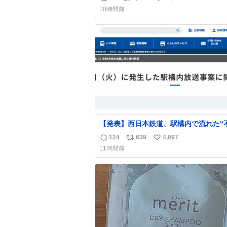
返
リ
い
10時間前
信
ポ
い
数
ス
ね
ト
数
数
【発表】西日本鉄道、駅構内で流れた“
音声”に声明「被害届も検討」
124
639
4,097
返
リ
い
news.livedoor.com/article/detail… 4日に西
11時間前
鉄福岡（天神）駅および薬院駅で発生し
信
ポ
い
構内放送事案について声明を公表した。
数
ス
ね
三者によって駅構内放送設備に外部から
ト
数
に音声が流された可能性も含めて確認を
数
施」と説明した。