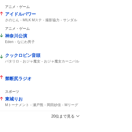
アニメ・ゲーム
アイドルパワー
さのじん
M!LK Mステ
撮影協力
サンダル
アニメ・ゲーム
神奈川公演
Eden
なにわ男子
クックロビン音頭
パタリロ
おジャ魔女
おジャ魔女カーニバル
カーニバル
禁断尻ラジオ
スポーツ
東城りお
Mトーナメント
瀬戸熊
岡田紗佳
Mリーグ
2試合
20位まで見る