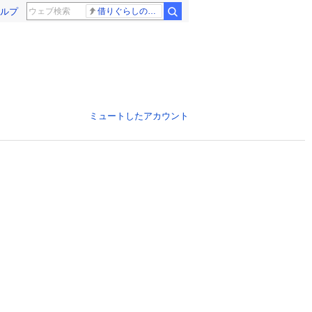
ルプ
借りぐらしのアリエッティ 耳をすませば
ミュートしたアカウント