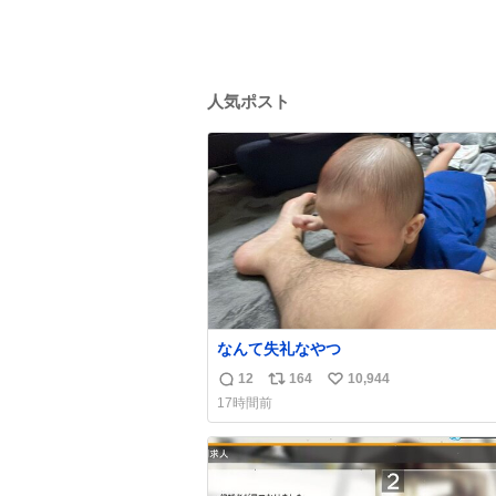
人気ポスト
なんて失礼なやつ
12
164
10,944
返
リ
い
17時間前
信
ポ
い
数
ス
ね
ト
数
数