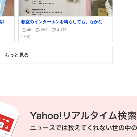
以外
教室のインターホンを鳴らしても、なかなか
年くら
誰も出ないことがあります…。 もしかすると
48
292
4,176
返
リ
い
おじさ
「電話の出方」に困っているのかもしれませ
1日前
トに
ん。 そこで「何を話せばいいか」が見える手
信
ポ
い
てあ
引きを用意して、安心して電話に出られるよ
数
ス
ね
襟足
うにします。 インターホンの応対も大切なコ
ト
数
もっと見る
ミュニケーションの学びです。
数