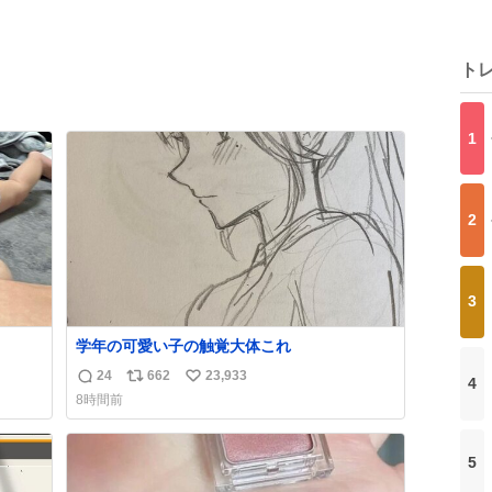
ト
1
2
3
学年の可愛い子の触覚大体これ
24
662
23,933
4
返
リ
い
8時間前
信
ポ
い
数
ス
ね
ト
数
5
数