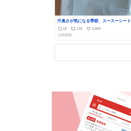
汗臭さが気になる季節、スースーシート
だと、これがとにかくスッキリする。2
10
135
2,065
返
リ
い
い前に #生活は踊る で紹介したやつ。
12時間前
んにもおばさんにもオススメだ。ドラス
信
ポ
い
売ってるぞ。ドライシャンプーって書い
数
ス
ね
るけど汗拭きシートみたいなもの。耳裏
ト
数
首筋がんがん拭いて汗臭不安を解消。
数