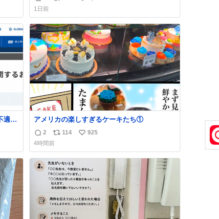
返
リ
い
1日前
信
ポ
い
数
ス
ね
ト
数
数
不適切
アメリカの楽しすぎるケーキたち①
2
114
925
返
リ
い
4時間前
た駅
信
ポ
い
「第
数
ス
ね
不正
ト
数
実
数