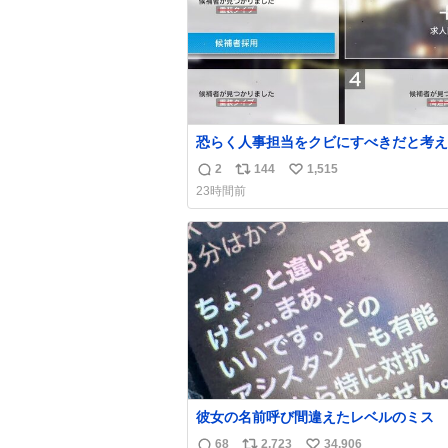
恐らく人事担当をクビにすべきだと考え
るが‥‥‥
2
144
1,515
返
リ
い
23時間前
信
ポ
い
数
ス
ね
ト
数
数
彼女の名前呼び間違えたレベルのミス
68
2,723
34,906