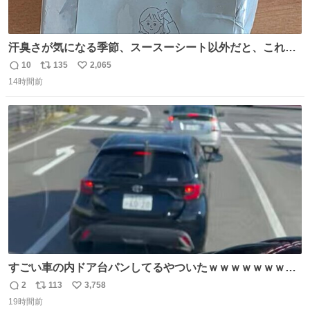
汗臭さが気になる季節、スースーシート以外だと、これが
とにかくスッキリする。2年くらい前に #生活は踊る で紹
10
135
2,065
返
リ
い
介したやつ。おじさんにもおばさんにもオススメだ。ドラ
14時間前
信
ポ
い
ストに売ってるぞ。ドライシャンプーって書いてあるけど
数
ス
ね
汗拭きシートみたいなもの。耳裏襟足首筋がんがん拭いて
ト
数
数
汗臭不安を解消。
すごい車の内ドア台パンしてるやついたｗｗｗｗｗｗｗｗ
ｗｗｗｗｗｗ
2
113
3,758
返
リ
い
19時間前
信
ポ
い