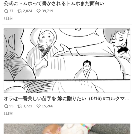
公式にトムホって書かされるトムホまだ面白い
37
2,024
39,719
返
リ
い
1日前
信
ポ
い
数
ス
ね
ト
数
数
オラは一番美しい苗字を 嫁に贈りたい（0/16) #コルクマン
ガ専科
55
3,721
15,266
返
リ
い
1日前
信
ポ
い
数
ス
ね
ト
数