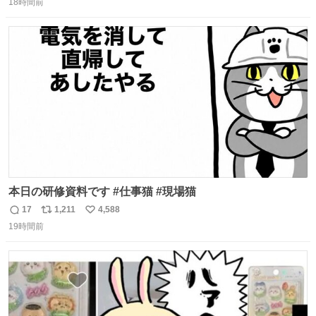
18時間前
信
ポ
い
数
ス
ね
ト
数
数
本日の研修資料です #仕事猫 #現場猫
17
1,211
4,588
返
リ
い
19時間前
信
ポ
い
数
ス
ね
ト
数
数