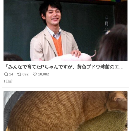
ト
数
数
「みんなで育てたPちゃんですが、黄色ブドウ球菌のエン
テロトキシン（耐熱性毒素）が検出されたので、議論する
14
692
10,082
返
リ
い
までもなく処分が決まりました」
1日前
信
ポ
い
数
ス
ね
ト
数
数