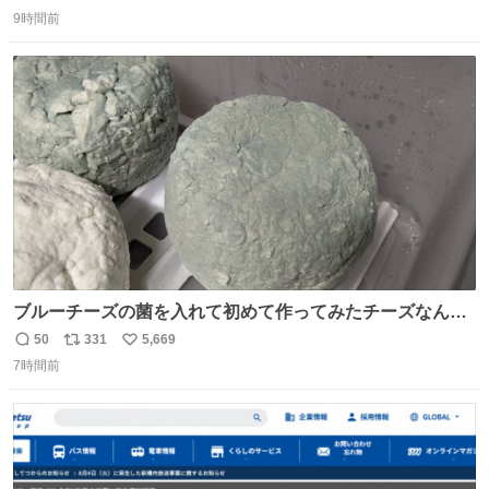
返
リ
い
9時間前
信
ポ
い
数
ス
ね
ト
数
数
ブルーチーズの菌を入れて初めて作ってみたチーズなんだ
けど 本能でちょっとヤバいと思っちゃう見た目だな
50
331
5,669
返
リ
い
7時間前
信
ポ
い
数
ス
ね
ト
数
数