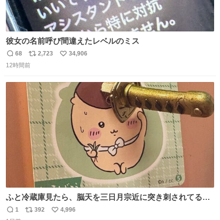
彼女の名前呼び間違えたレベルのミス
68
2,723
34,906
返
リ
い
12時間前
信
ポ
い
数
ス
ね
ト
数
数
ふと冷蔵庫見たら、脳天を三日月宗近に突き刺されてるく
りまんじゅうパイセンが
1
392
4,996
返
リ
い