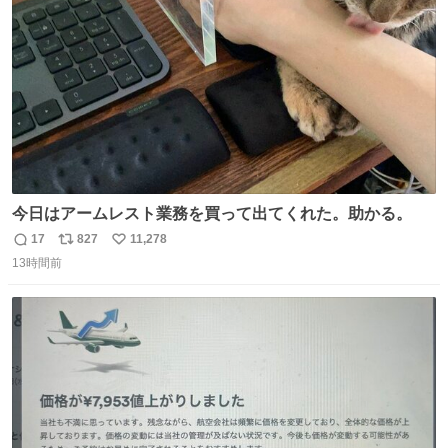
数
今日はアームレスト業務を買って出てくれた。助かる。
17
827
11,278
返
リ
い
13時間前
信
ポ
い
数
ス
ね
ト
数
数