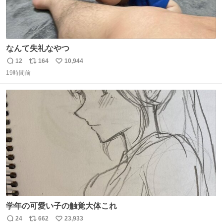
なんて失礼なやつ
12
164
10,944
返
リ
い
19時間前
信
ポ
い
数
ス
ね
ト
数
数
学年の可愛い子の触覚大体これ
24
662
23,933