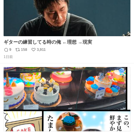
ギターの練習してる時の俺 ←理想 →現実
9
158
3,911
返
リ
い
1日前
信
ポ
い
数
ス
ね
ト
数
数