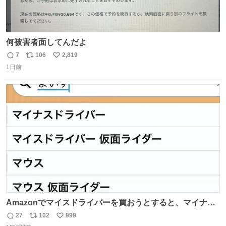
何被害者面してんだよ
7
106
2,819
返
リ
い
1日前
信
ポ
い
数
ス
ね
ト
数
数
Amazonでマイスドライバーを買おうとすると、マイナス
ドライバー先輩が出しゃばってくる
27
102
999
返
リ
い