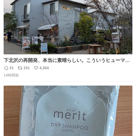
下北沢の再開発、本当に素晴らしい。こういうヒューマン
スケールの開発がいいんだよ。
31
151
4,304
返
リ
い
14時間前
信
ポ
い
数
ス
ね
ト
数
数