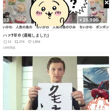
ハァ❓🐰💢 (通報しました)
13
274
1,954
返
リ
い
18時間前
信
ポ
い
数
ス
ね
ト
数
数