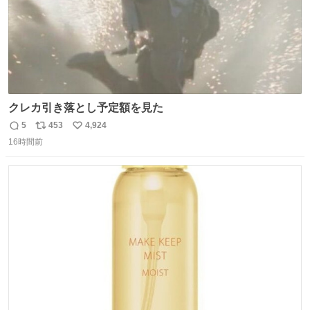
クレカ引き落とし予定額を見た
5
453
4,924
返
リ
い
16時間前
信
ポ
い
数
ス
ね
ト
数
数