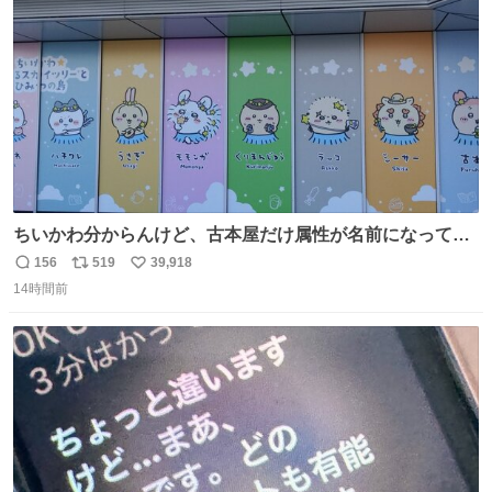
数
ちいかわ分からんけど、古本屋だけ属性が名前になってる
のはどういうこと？
156
519
39,918
返
リ
い
14時間前
信
ポ
い
数
ス
ね
ト
数
数