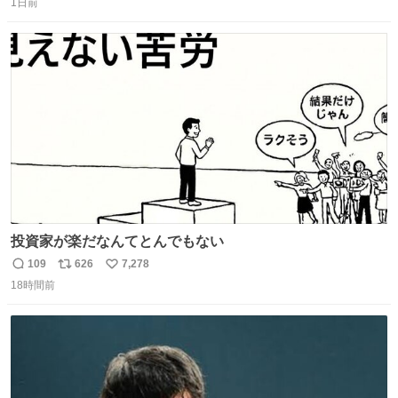
1日前
信
ポ
い
数
ス
ね
ト
数
数
投資家が楽だなんてとんでもない
109
626
7,278
返
リ
い
18時間前
信
ポ
い
数
ス
ね
ト
数
数