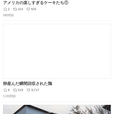
アメリカの楽しすぎるケーキたち①
2
114
925
返
リ
い
6時間前
信
ポ
い
数
ス
ね
ト
数
数
卵産んだ瞬間回収された鶏
8
519
9,717
返
リ
い
11時間前
信
ポ
い
数
ス
ね
ト
数
数