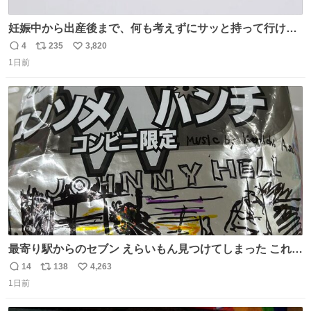
妊娠中から出産後まで、何も考えずにサッと持って行ける
ようなショルダーバッグが欲しいな〜と思っていたのだけ
4
235
3,820
返
リ
い
ど snidelでめちゃくちゃピッタリなものを見つけたので買
1日前
信
ポ
い
った！✨ スマホと小物とペットボトルが入るの最高すぎる
数
ス
ね
🥹 しかもスマホ入れ独立してるしファスナーない！地味に
ト
数
数
嬉しいやつ！！！
最寄り駅からのセブン えらいもん見つけてしまった これ売
ってくれへんかな… #浅井健一 #ポテチ #ロックの名盤
14
138
4,263
返
リ
い
1日前
信
ポ
い
数
ス
ね