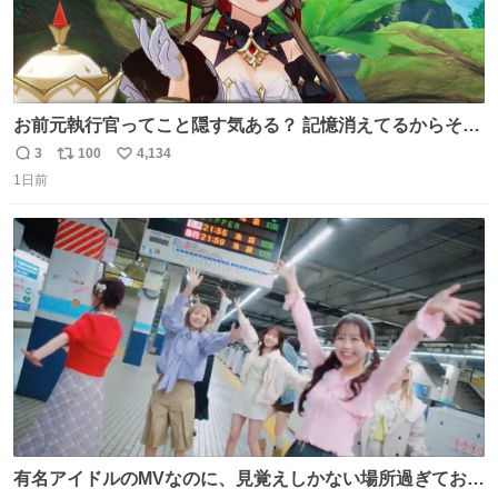
お前元執行官ってこと隠す気ある？ 記憶消えてるからそん
な考えに至らないだろうけどさ…
3
100
4,134
返
リ
い
1日前
信
ポ
い
数
ス
ね
ト
数
数
有名アイドルのMVなのに、見覚えしかない場所過ぎておも