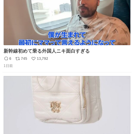
新幹線初めて乗る外国人ニキ面白すぎる
6
745
13,792
返
リ
い
1日前
信
ポ
い
数
ス
ね
ト
数
数