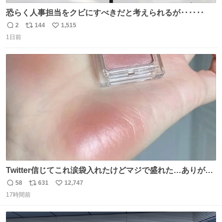
恐らく人事担当をクビにすべきだと考えられるが‥‥‥
2
144
1,515
返
リ
い
1日前
信
ポ
い
数
ス
ね
ト
数
数
Twitter信じてこれ涙袋入れたけどマジで盛れた…ありがと
う…
58
631
12,747
返
リ
い
17時間前
信
ポ
い
数
ス
ね
ト
数