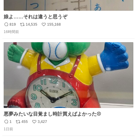
娘よ……それは違うと思うぞ
819
14,535
155,168
返
リ
い
16時間前
信
ポ
い
数
ス
ね
ト
数
数
悪夢みたいな目覚まし時計買えばよかった⚾
1
455
3,427
返
リ
い
1日前
信
ポ
い