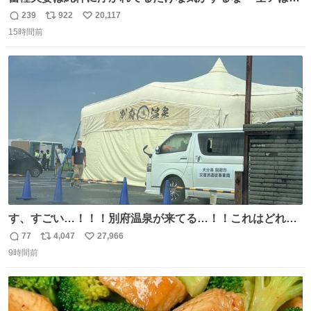
こに自分の市場価値的なものを上乗せするので、 すっぴん
239
922
20,117
返
リ
い
＆寝起きのボサボサ頭でも「今日も可愛いね」が止まらな
15時間前
信
ポ
い
い。放っておくと永遠に髪撫でてきて作業進まない()
数
ス
ね
156cm40kg、年中日焼け止めとお友達の私より綺麗な手や
ト
数
数
めてもろて とか言う
す、すごい…！！！別府温泉が来てる…！！これはどれぐ
らい待つんだろう…
77
4,047
27,966
返
リ
い
9時間前
信
ポ
い
数
ス
ね
ト
数
数