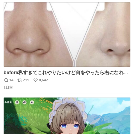
数
ス
ね
ト
数
数
before私すぎてこれやりたいけど何をやったら右になれる
の
14
215
8,642
返
リ
い
1日前
信
ポ
い
数
ス
ね
ト
数
数