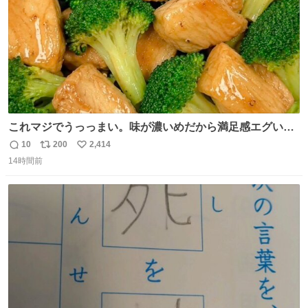
これマジでうっっまい。味が濃いめだから満足感エグいし
1週間で3キロ痩せた😭
10
200
2,414
返
リ
い
14時間前
信
ポ
い
数
ス
ね
ト
数
数