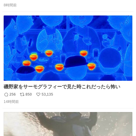
返
リ
い
究によると、多くの動物はタスクをクリアしてエサを獲る
8時間前
信
ポ
い
ことを好む傾向があるが、ネコにはこの傾向が見られない
数
ス
ね
のだという。ネコ様は面倒な作業がお嫌いなようです。
ト
数
数
磯野家をサーモグラフィーで見た時これだったら怖い
256
850
53,135
返
リ
い
14時間前
信
ポ
い
数
ス
ね
ト
数
数