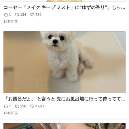
コーセー「メイク キープ ミスト」に“ゆずの香り”、しっと
りツヤ肌叶う保湿タイプ - fashion-press.net/news/148945
1
134
736
返
リ
い
16時間前
信
ポ
い
数
ス
ね
ト
数
数
「お風呂だよ」 と言うと 先にお風呂場に行って待っててく
れる 賢いライス
7
156
4,683
返
リ
い
14時間前
信
ポ
い
数
ス
ね
ト
数