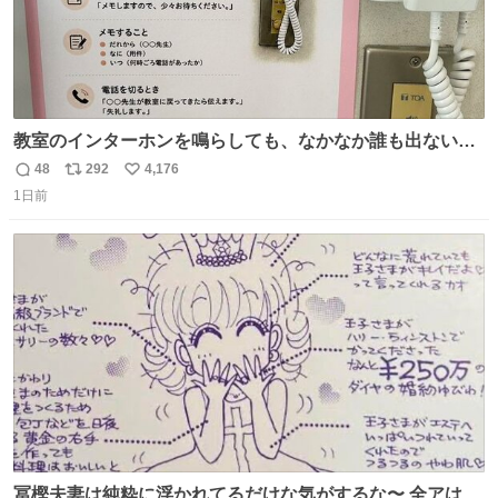
教室のインターホンを鳴らしても、なかなか誰も出ないこ
とがあります…。 もしかすると「電話の出方」に困ってい
48
292
4,176
返
リ
い
るのかもしれません。 そこで「何を話せばいいか」が見え
1日前
信
ポ
い
る手引きを用意して、安心して電話に出られるようにしま
数
ス
ね
す。 インターホンの応対も大切なコミュニケーションの学
ト
数
数
びです。
冨樫夫妻は純粋に浮かれてるだけな気がするな〜 全アはこ