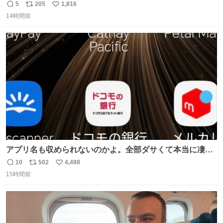
ろいな
5
205
1,816
返
リ
い
14時間前
信
ポ
い
数
ス
ね
ト
数
数
アプリ名も収められないのかよ。全部ダサくて本当に凄
い。 https://t.co/LemyLGyVkR
10
502
4,498
返
リ
い
15時間前
信
ポ
い
数
ス
ね
ト
数
数