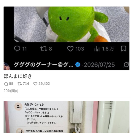
数
ス
ね
ト
数
数
ほんまに好き
55
714
29,402
返
リ
い
20時間前
信
ポ
い
数
ス
ね
ト
数
数