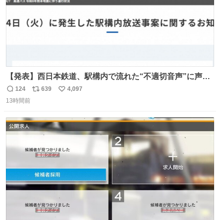
【発表】西日本鉄道、駅構内で流れた“不適切音声”に声明
「被害届も検討」 news.livedoor.com/article/detail… 4日
124
639
4,097
返
リ
い
に西鉄福岡（天神）駅および薬院駅で発生した駅構内放送
13時間前
信
ポ
い
事案について声明を公表した。「第三者によって駅構内放
数
ス
ね
送設備に外部から不正に音声が流された可能性も含めて確
ト
数
数
認を実施」と説明した。