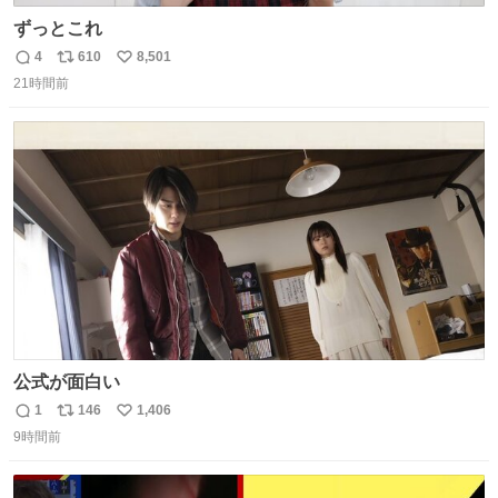
ずっとこれ
4
610
8,501
返
リ
い
21時間前
信
ポ
い
数
ス
ね
ト
数
数
公式が面白い
1
146
1,406
返
リ
い
9時間前
信
ポ
い
数
ス
ね
ト
数