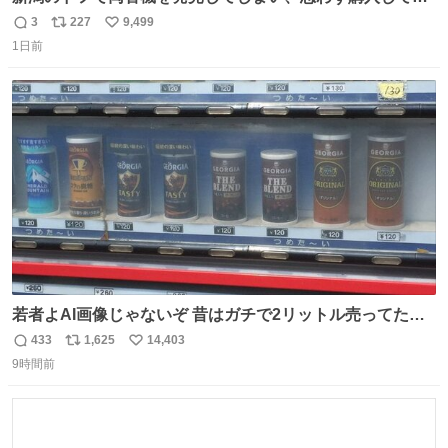
まい大阪に発送するイベントが発生
3
227
9,499
返
リ
い
1日前
信
ポ
い
数
ス
ね
ト
数
数
若者よAI画像じゃないぞ 昔はガチで2リットル売ってたん
やでw
433
1,625
14,403
返
リ
い
9時間前
信
ポ
い
数
ス
ね
ト
数
数