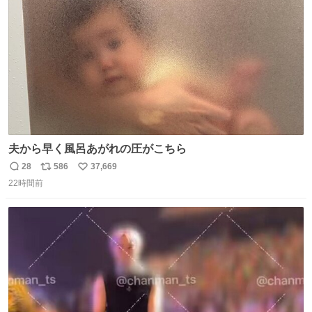
数
夫から早く風呂あがれの圧がこちら
28
586
37,669
返
リ
い
22時間前
信
ポ
い
数
ス
ね
ト
数
数