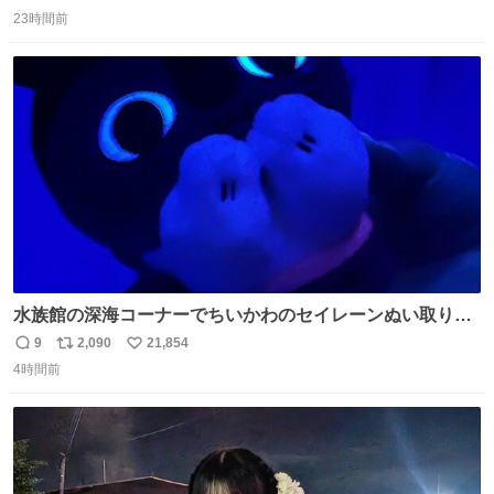
返
リ
い
23時間前
信
ポ
い
数
ス
ね
ト
数
数
水族館の深海コーナーでちいかわのセイレーンぬい取り出
したら目光っててビビりました #ちいかわ
9
2,090
21,854
返
リ
い
4時間前
信
ポ
い
数
ス
ね
ト
数
数