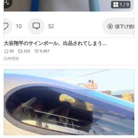
大谷翔平のサインボール、出品されてしまう…
50
222
5,467
返
リ
い
21時間前
信
ポ
い
数
ス
ね
ト
数
数