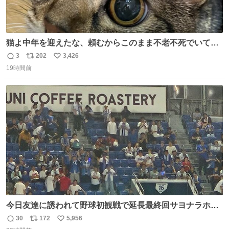
猫よ中年を迎えたな、頼むからこのまま不老不死でいてく
れ…と願ってから、いや人間の家族が死に絶えて猫だけこ
3
202
3,426
返
リ
い
の世に置いていくなんてひどいことはできない…と思って
19時間前
信
ポ
い
から、猫のこの可愛さと愛嬌なら未来永劫ほかの人間に可
数
ス
ね
愛がられて困ることもなかろうなと思ったのでやっぱり猫
ト
数
数
よ不老不死でいてくれ
今日友達に誘われて野球初観戦で延長最終回サヨナラホー
ムラン見れたんですけど、これが野球ですか？ 鳥肌止まら
30
172
5,956
返
リ
い