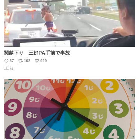
関越下り 三好PA手前で事故
37
102
929
返
リ
い
1日前
信
ポ
い
数
ス
ね
ト
数
数