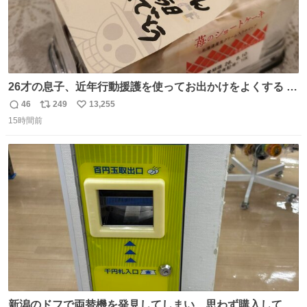
26才の息子、近年行動援護を使ってお出かけをよくする 親
との外出はもう嫌らしい。 中身は小学生位なのに小癪な😅
46
249
13,255
返
リ
い
昨日は夜のショッピングモールに行った 先に寝といてよ❗
15時間前
信
ポ
い
と何度も何度も言い残して。 起きたら冷蔵庫に… ああ、こ
数
ス
ね
れ買いに行ってくれたんだ…😭
ト
数
数
新潟のドフで両替機を発見してしまい、思わず購入してし