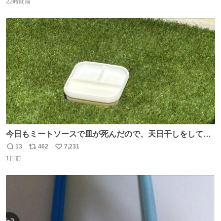
22時間前
信
ポ
い
数
ス
ね
ト
数
数
今日もミートソースで皿が死んだので、天日干しをしてい
ます🍝 ありがとう先人の知恵
13
462
7,231
返
リ
い
1日前
信
ポ
い
数
ス
ね
ト
数
数