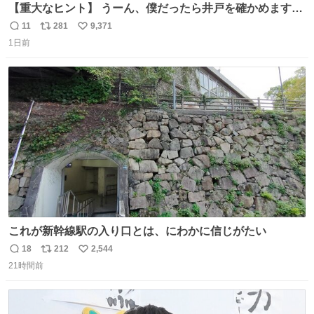
【重大なヒント】 うーん、僕だったら井戸を確かめますけ
どね
11
281
9,371
返
リ
い
1日前
信
ポ
い
数
ス
ね
ト
数
数
これが新幹線駅の入り口とは、にわかに信じがたい
18
212
2,544
返
リ
い
21時間前
信
ポ
い
数
ス
ね
ト
数