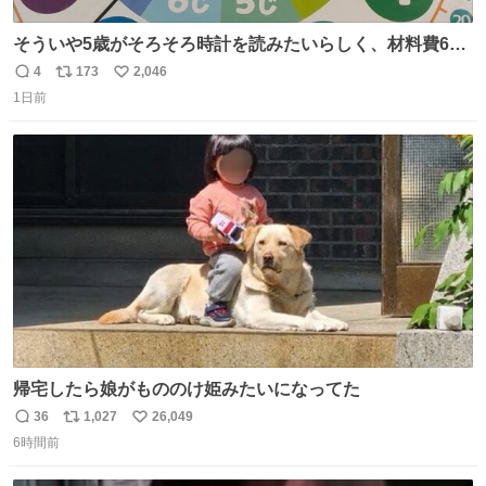
そういや5歳がそろそろ時計を読みたいらしく、材料費600
円で作れる知育時計作ってみた！ めっちゃ簡単！ ありがと
4
173
2,046
返
リ
い
う先人！
1日前
信
ポ
い
数
ス
ね
ト
数
数
帰宅したら娘がもののけ姫みたいになってた
36
1,027
26,049
返
リ
い
6時間前
信
ポ
い
数
ス
ね