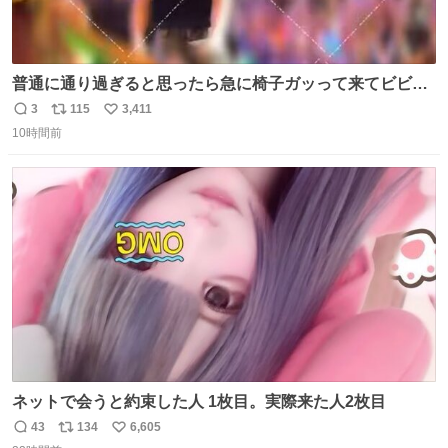
普通に通り過ぎると思ったら急に椅子ガッって来てビビっ
た。そんでまじいい匂い。← #超特急_ESCORT
3
115
3,411
返
リ
い
10時間前
信
ポ
い
数
ス
ね
ト
数
数
ネットで会うと約束した人 1枚目。実際来た人2枚目
43
134
6,605
返
リ
い