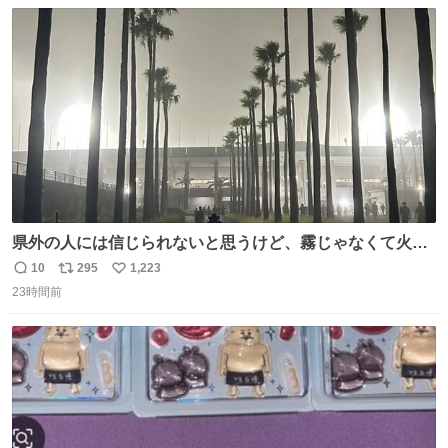
数
ス
ね
ト
数
数
県外の人には信じられないと思うけど、霧じゃなくて火山
灰です🌋 #桜島
10
295
1,223
返
リ
い
23時間前
信
ポ
い
数
ス
ね
ト
数
数