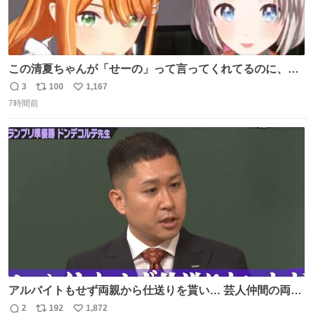
この清夏ちゃんが「せーの」って言ってくれてるのに、一
瞬何かわからず 理解した時に息を飲んでから「じゃん！」
3
100
1,167
返
リ
い
ってしてるリーリヤが可愛い 多分同士はいっぱいいると思
7時間前
信
ポ
い
う
数
ス
ね
ト
数
数
アルバイトもせず両親から仕送りを貰い… 芸人仲間の両親
のスネまでかじる!? ドンデコルテ銀次⚡️ 無料見逃し配信は
2
192
1,872