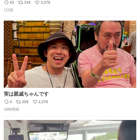
だろうなと思っていたら想像以上に都会で興奮した
43
334
3,378
返
リ
い
1日前
信
ポ
い
数
ス
ね
ト
数
数
実は親戚ちゃんです
4
259
2,376
返
リ
い
18時間前
信
ポ
い
数
ス
ね
ト
数
数