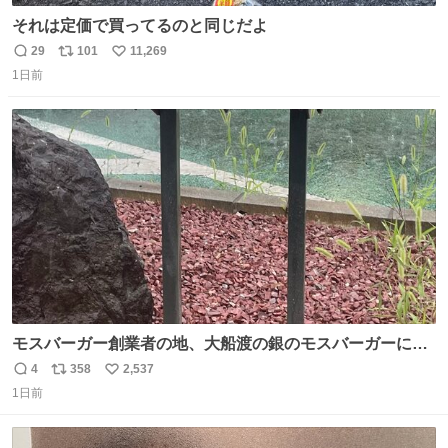
それは定価で買ってるのと同じだよ
29
101
11,269
返
リ
い
1日前
信
ポ
い
数
ス
ね
ト
数
数
モスバーガー創業者の地、大船渡の銀のモスバーガーに一
礼。
4
358
2,537
返
リ
い
1日前
信
ポ
い
数
ス
ね
ト
数