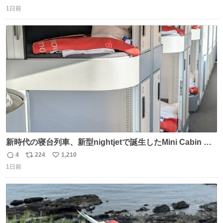
返
リ
い
こちらから ▶︎abema.go.link/gBLVb ◤しくじり先生
1日前
信
ポ
い
ABEMAにて毎週最新話無料配信中◢ @10000nabe
数
ス
ね
@akmllube0617
ト
数
数
新時代の寝台列車、新型nightjetで誕生したMini Cabin ま
さに走るカプセルホテルといった感じで、一人旅で利用す
4
224
1,210
返
リ
い
るのにはちょうどいい設備。 他の人も言ってましたが、サ
1日前
信
ポ
い
ンライズの後継に欲しい…
数
ス
ね
ト
数
数