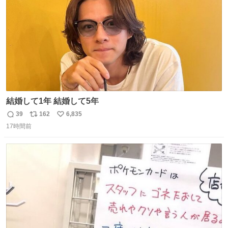
結婚して1年 結婚して5年
39
162
6,835
返
リ
い
17時間前
信
ポ
い
数
ス
ね
ト
数
数