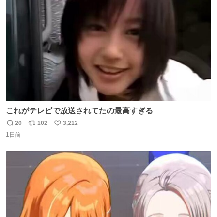
ト
数
数
これがテレビで放送されてたの最高すぎる
20
102
3,212
返
リ
い
1日前
信
ポ
い
数
ス
ね
ト
数
数