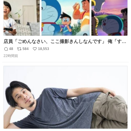
店員「ごめんなさい、ここ撮影きんしなんです」 俺「すみ
ません！すぐ消します」 店員「念のためフォルダから消し
48
584
18,553
返
リ
い
てるところ見せて頂けますか？」 俺「はい…」
22時間前
信
ポ
い
数
ス
ね
ト
数
数