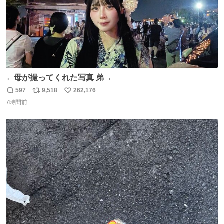
←母が撮ってくれた写真 弟→
597
9,518
262,176
返
リ
い
7時間前
信
ポ
い
数
ス
ね
ト
数
数