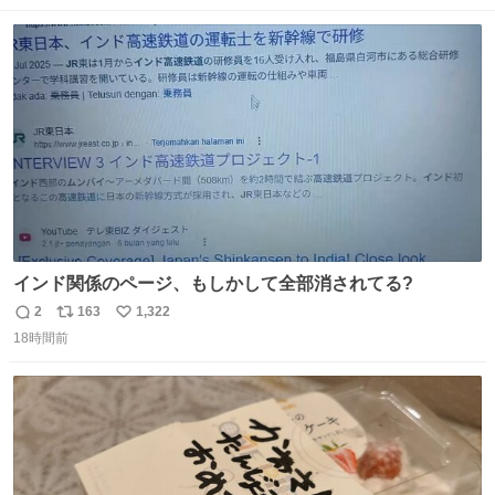
数
ス
ね
ト
数
数
インド関係のページ、もしかして全部消されてる?
2
163
1,322
返
リ
い
18時間前
信
ポ
い
数
ス
ね
ト
数
数