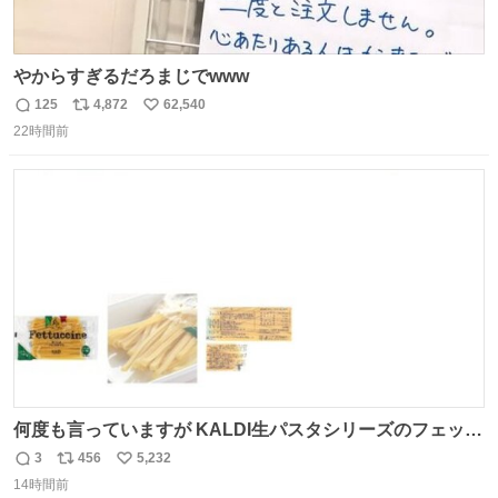
やからすぎるだろまじでwww
125
4,872
62,540
返
リ
い
22時間前
信
ポ
い
数
ス
ね
ト
数
数
何度も言っていますが KALDI生パスタシリーズのフェット
チーネは 真剣(ガチ)で美味いぞ
3
456
5,232
返
リ
い
14時間前
信
ポ
い