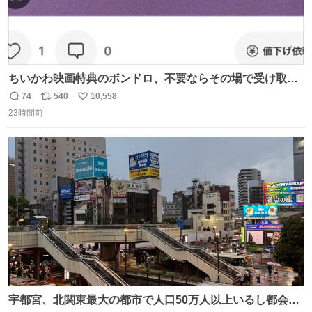
ちいかわ映画特典のボンドロ、不要ならその場で受け取り
辞退すれば良いのに白々しい
74
540
10,558
返
リ
い
23時間前
信
ポ
い
数
ス
ね
ト
数
数
宇都宮、北関東最大の都市で人口50万人以上いるし都会何