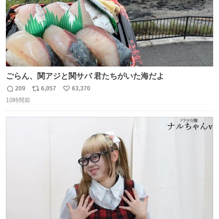
ごらん、関アジと関サバ 君たちがいた海だよ
209
6,057
63,370
返
リ
い
10時間前
信
ポ
い
数
ス
ね
ト
数
数