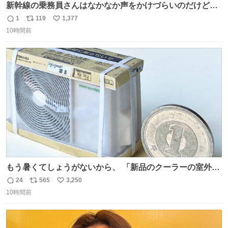
新幹線の乗務員さんはなかなか声をかけづらいのだけど😅
ルミエールの運転士さん、運転台にカメラマン向けたらお
1
119
1,377
返
リ
い
二人で敬礼🫡✨ 暗くて上手く撮れないなぁ…な顔してた
10時間前
信
ポ
い
ら、わざわざ車外に出て来てくださり✨ 「フリー素材なの
数
ス
ね
で載せて大丈夫です！」と自ら言ってくださる親切気さく
ト
数
数
なS運転士さん感謝
もう暑くてしょうがないから、 「新品のクーラーの室外機
のミニチュア」 でも見ていってよ
24
565
3,250
返
リ
い
10時間前
信
ポ
い
数
ス
ね
ト
数
数