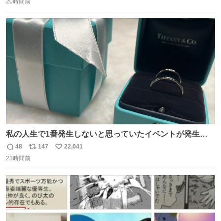
んです笑
20時間前
信
ポ
い
数
ス
ね
ト
数
数
私の人生で1番発生しないと思っていたイベントが発生し
ました
48
147
22,041
返
リ
い
23時間前
信
ポ
い
数
ス
ね
ト
数
数