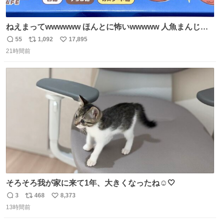
ねえまってwwwwww ほんとに怖いwwwww 人魚まんじゅ
う買ってきたから私も永遠のいのちを…ぐへへ…と思いな
55
1,092
17,895
返
リ
い
がら1つ食べたら 奥歯欠けたんだけど！！！！？？？ しか
21時間前
信
ポ
い
もガッツリ😭 まんじゅうだよ？？？？？？ ガリッて言っ
数
ス
ね
たから何？と思って口から出したら自分の歯wwwwww セ
ト
数
数
イレーンの呪いじゃん😭
そろそろ我が家に来て1年、大きくなったね☺️🤍
3
468
8,373
返
リ
い
13時間前
信
ポ
い