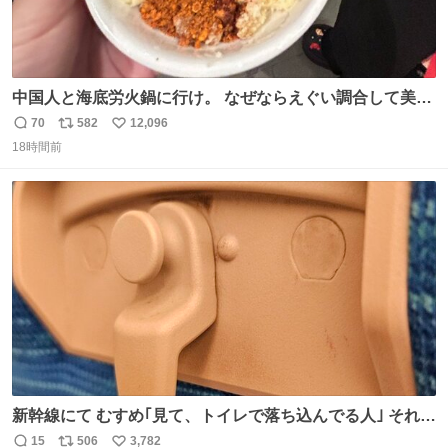
中国人と海底労火鍋に行け。 なぜならえぐい調合して美味
しすぎる ソースを作ってくれるから。
70
582
12,096
返
リ
い
18時間前
信
ポ
い
数
ス
ね
ト
数
数
新幹線にて むすめ｢見て、トイレで落ち込んでる人｣ それに
しか見えなくなった どうしてくれるんだ
15
506
3,782