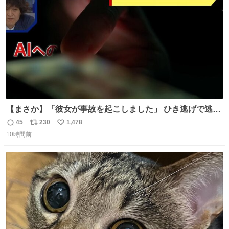
数
【まさか】「彼女が事故を起こしました」 ひき逃げで逃走
した男、AIの相談履歴で“ウソ発覚” 警察が男のスマホを押
45
230
1,478
返
リ
い
収して解析すると、出頭する前に事故の詳しい状況やどう
10時間前
信
ポ
い
対応すればいいかをAIに相談していたことがわかった。し
数
ス
ね
かし、AIの回答は「正直に警察に話すように」だった。
ト
数
数