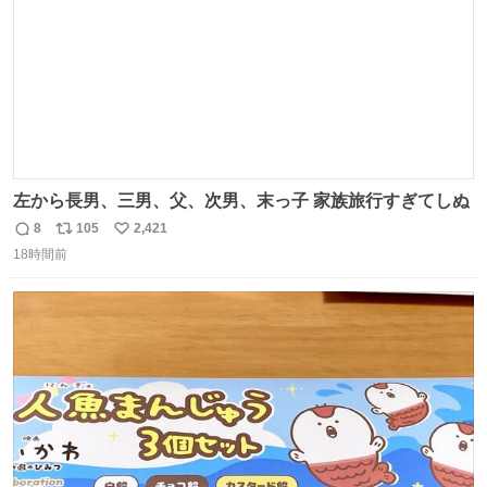
左から長男、三男、父、次男、末っ子 家族旅行すぎてしぬ
8
105
2,421
返
リ
い
18時間前
信
ポ
い
数
ス
ね
ト
数
数