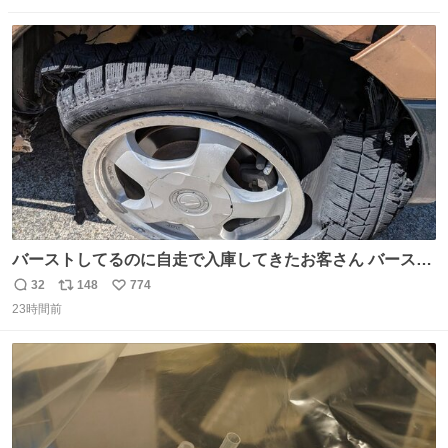
数
ス
ね
ト
数
数
バーストしてるのに自走で入庫してきたお客さん バースト
したならその場で動かないで助け呼んで下さい😰 保険にロ
32
148
774
返
リ
い
ードサービス付いてて金銭負担も無いんですから これで走
23時間前
信
ポ
い
ると、壊さなくていい所まで壊しちゃいますから 実際、外
数
ス
ね
装ダメージ、ABSセンサ断線、ブレーキホースも傷入っち
ト
数
数
ゃってます…