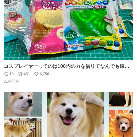
数
コスプレイヤーってのは100均の力を借りてなんでも錬成
できるんですよねビフォーアフター
10
451
6,756
返
リ
い
21時間前
信
ポ
い
数
ス
ね
ト
数
数