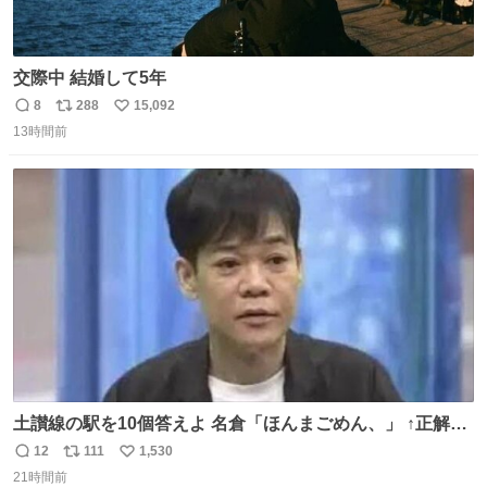
交際中 結婚して5年
8
288
15,092
返
リ
い
13時間前
信
ポ
い
数
ス
ね
ト
数
数
土讃線の駅を10個答えよ 名倉「ほんまごめん、」 ↑正解
（御免駅）
12
111
1,530
返
リ
い
21時間前
信
ポ
い