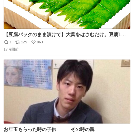
【豆腐パックのまま漬けて】大葉をはさむだけ。豆腐1
丁、秒でなくなる 豆腐に大葉をはさんで、めんつゆに漬け
3
125
863
返
リ
い
るだけ。冷蔵庫で置くだけで味がしみ込み、さっぱりなの
17時間前
信
ポ
い
に満足感のある一品に。火を使わず5分で仕込める、忙し
数
ス
ね
い日にもぴったりの大葉と豆腐の漬けレシピです。 詳しく
ト
数
数
はリプ欄を見てね👇
お年玉もらった時の子供 その時の親