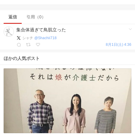
返信
引用（0）
集合体過ぎて鳥肌立った
シャチ
@
Shachii718
8月1日(土) 4:36
ほかの人気ポスト