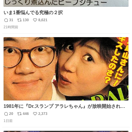
いま1番悩んでる究極の２択
31
130
8,021
返
リ
い
21時間前
信
ポ
い
数
ス
ね
ト
数
数
1981年に『Dr.スランプ アラレちゃん』が放映開始された
直後の鳥山明さんと、小山茉美さんです。
20
446
2,373
返
リ
い
1日前
信
ポ
い
数
ス
ね