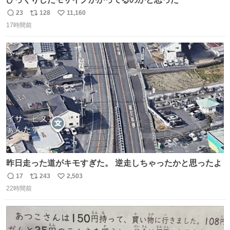
23
128
11,160
返
リ
い
17時間前
信
ポ
い
数
ス
ね
ト
数
数
昨日走った道がキモすぎた。 逆走しちゃったかと思ったよ
17
243
2,503
返
リ
い
22時間前
信
ポ
い
数
ス
ね
ト
数
数