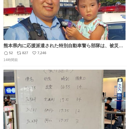
熊本県内に応援派遣された特別自動車警ら部隊は、被災場
所のみならず、避難所も回りながらパトロールを行ってい
52
827
7,246
返
リ
い
ます。写真は、京都府警察の特別自動車警ら部隊が、上益
14時間前
信
ポ
い
城郡御船町内で避難している方々と交流している様子で
数
ス
ね
す。 #令和８年熊本地震 #京都府警察
ト
数
数