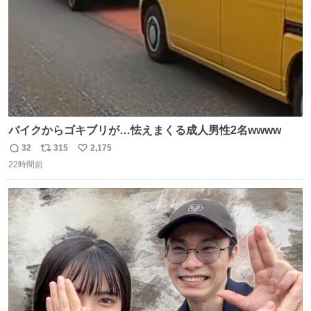
バイクからゴキブリが…怯えまくる成人男性2名wwww
32
315
2,175
返
リ
い
22時間前
信
ポ
い
数
ス
ね
ト
数
数