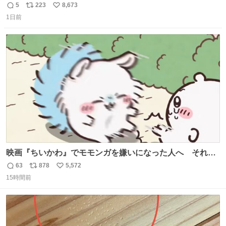
5
223
8,673
返
リ
い
1日前
信
ポ
い
数
ス
ね
ト
数
数
映画『ちいかわ』でモモンガを嫌いになった人へ それで
も愛される理由と可能性 kai-you.net/article/96186 『映画
63
878
5,572
返
リ
い
ちいかわ 人魚の島のひみつ』を3回観て、原作も追ってい
15時間前
信
ポ
い
る筆者が、モモンガの名誉回復を試みようとする記事で
数
ス
ね
す。ちいかわ初心者向けです🖊
ト
数
数