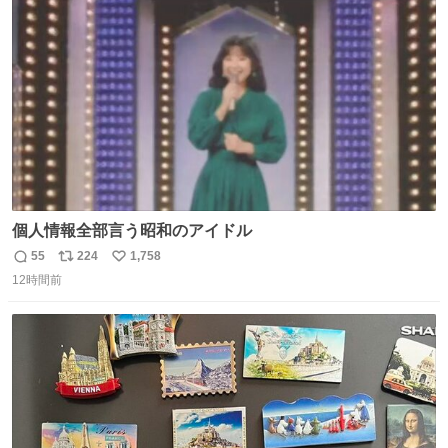
ト
数
数
個人情報全部言う昭和のアイドル
55
224
1,758
返
リ
い
12時間前
信
ポ
い
数
ス
ね
ト
数
数