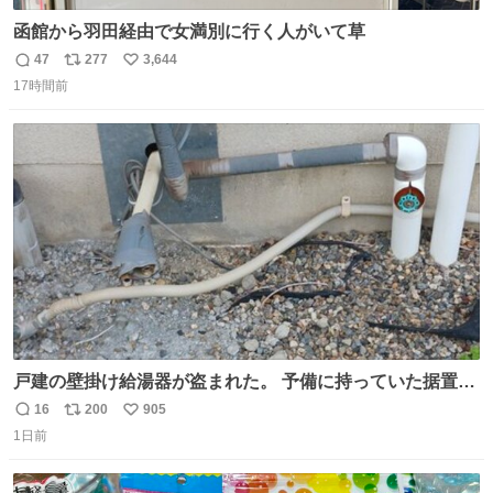
函館から羽田経由で女満別に行く人がいて草
47
277
3,644
返
リ
い
17時間前
信
ポ
い
数
ス
ね
ト
数
数
戸建の壁掛け給湯器が盗まれた。 予備に持っていた据置給
湯器があったのでガスやさんに設置してもらった。 工事費
16
200
905
返
リ
い
9万円。 痛い出費。 防犯カメラ設置した。 物騒な時代にな
1日前
信
ポ
い
ったな。 昔は給湯器盗むとか聞いたことなかったな。
数
ス
ね
ト
数