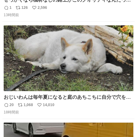
バレてくれないかな。 「ガラクタ」大好き！
1
126
2,596
返
リ
い
#Sakurashimeji
13時間前
信
ポ
い
数
ス
ね
ト
数
数
おじいわんは毎年夏になると庭のあちこちに自分で穴を掘
って涼んでた。 たまにうさぎ氏がちゃっかり中に入る事も
20
1,068
14,010
返
リ
い
あったが、退かさず怒らず保護者のようにただ見ていた。
18時間前
信
ポ
い
数
ス
ね
ト
数
数