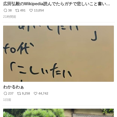
広田弘毅のWikipedia読んでたらガチで悲しいこと書いて
あって辛い
38
491
13,054
返
リ
い
21時間前
信
ポ
い
数
ス
ね
ト
数
数
わかるわぁ
237
9,258
44,742
返
リ
い
1日前
信
ポ
い
数
ス
ね
ト
数