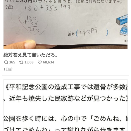
絶対答え見て書いただろ。
365
1,068
68,634
返
リ
い
1日前
信
ポ
い
数
ス
ね
ト
数
数