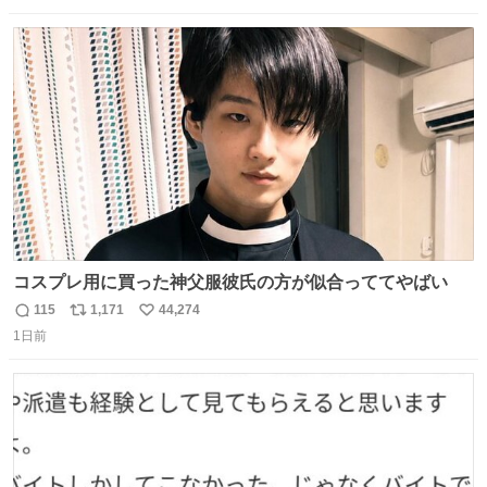
数
ス
ね
ト
数
数
コスプレ用に買った神父服彼氏の方が似合っててやばい
115
1,171
44,274
返
リ
い
1日前
信
ポ
い
数
ス
ね
ト
数
数