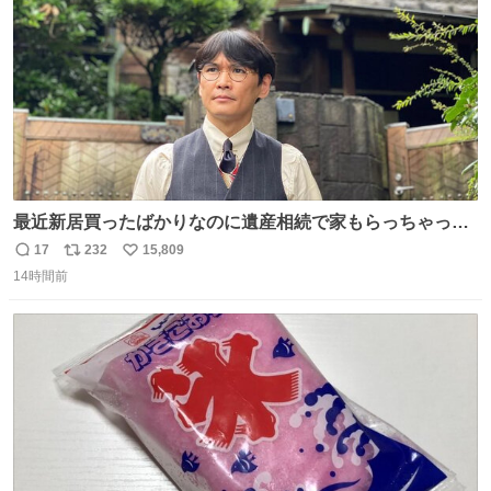
数
最近新居買ったばかりなのに遺産相続で家もらっちゃった
長男
17
232
15,809
返
リ
い
14時間前
信
ポ
い
数
ス
ね
ト
数
数