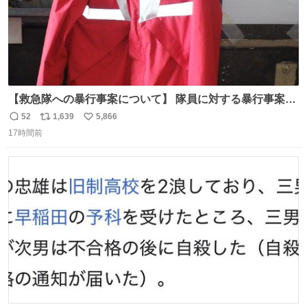
【救急隊への暴行事案について】 隊員に対する暴行事案
が、令和7年度の6件に対し、令和8年度は現在既に4件発生
52
1,639
5,866
返
リ
い
しています。 特に、この4日間で救急隊員に対する暴行事
17時間前
信
ポ
い
案が立て続けに2件発生しています。 このような行為に対
数
ス
ね
して隊員の安全を守るために、法的措置も辞さず毅然と対
ト
数
数
応していきます。