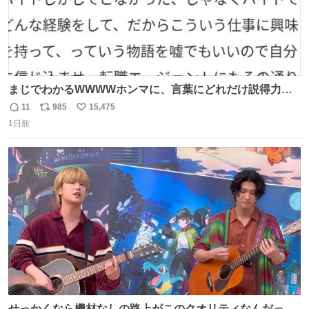
まじでわかるWWWWホンマに、言葉にどれだけ説得力を
持たせるかだし、自分でそれが本当だと信じないと相手も
11
985
15,475
返
リ
い
騙せられん 私なんか就活中に存在しない記憶作り出してた
1日前
信
ポ
い
WWWW
数
ス
ね
ト
数
数
せっかくなら機材なしの路上がこのクオリティなんだって