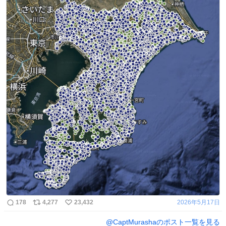
178
4,277
23,432
2026年5月17日
@
CaptMurasha
のポスト一覧を見る