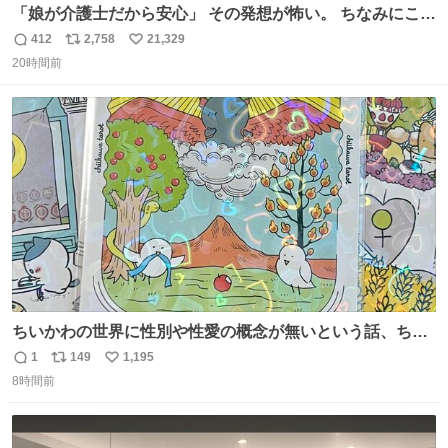
「娘が介護士だから安心」 その発想が怖い。 ちなみにこの
ポスターは、介護職の求人や転職支援をしている会社のポ
412
2,758
21,329
返
リ
い
スターらしい。
20時間前
信
ポ
い
数
ス
ね
ト
数
数
ちいかわの世界に性別や性愛の概念が無いという話、ちい
かわタロットでも恋人・女帝・女教皇あたりは性別を意識
1
149
1,195
返
リ
い
させないように描かれてるんだよね。かなり徹底している
8時間前
信
ポ
い
印象。
数
ス
ね
ト
数