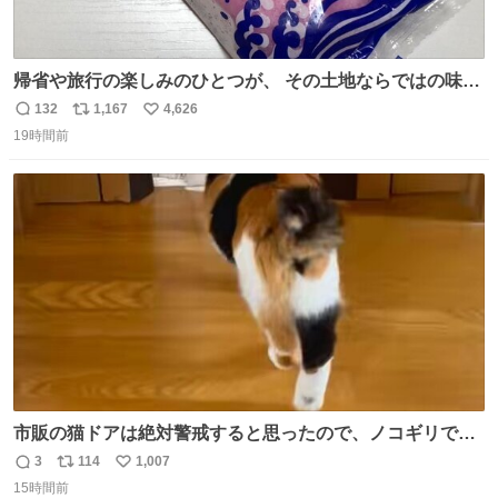
帰省や旅行の楽しみのひとつが、 その土地ならではの味。
この夏、みなさんのおすすめのご当地アイスはあります
132
1,167
4,626
返
リ
い
か？ 九州の夏といえば、これ！ 地元の定番でも、旅先で出
19時間前
信
ポ
い
会ったお気に入りでも、ぜひ教えてください🍨
数
ス
ね
ト
数
数
市販の猫ドアは絶対警戒すると思ったので、ノコギリで無
理やりドアを切り取って作った、にゃんころ専用の猫のれ
3
114
1,007
返
リ
い
ん
15時間前
信
ポ
い