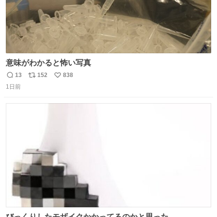
意味がわかると怖い写真
13
152
838
返
リ
い
1日前
信
ポ
い
数
ス
ね
ト
数
数
びっくりしたモザイクかかってるのかと思った