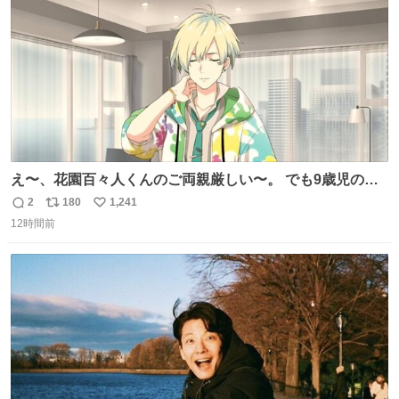
数
え〜、花園百々人くんのご両親厳しい〜。 でも9歳児の市
原仁奈にここまで「構ってほしい、構ってくれるの？」と
2
180
1,241
返
リ
い
寂しさを極限まで煮詰めた台詞を何気ない日常会話で発言
12時間前
信
ポ
い
させてるご両親もだいぶ厳しいよ 双方弁護士を雇わない
数
ス
ね
か？
ト
数
数