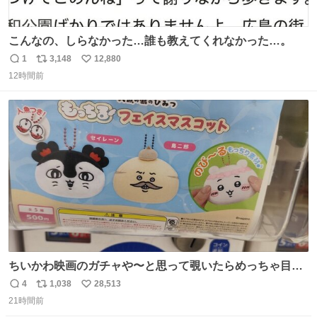
こんなの、しらなかった…誰も教えてくれなかった…。
1
3,148
12,880
返
リ
い
12時間前
信
ポ
い
数
ス
ね
ト
数
数
ちいかわ映画のガチャや〜と思って覗いたらめっちゃ目合
って気まずい
4
1,038
28,513
返
リ
い
21時間前
信
ポ
い