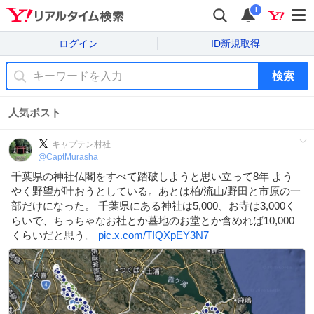
i
ログイン
ID新規取得
検索
人気ポスト
キャプテン村社
@
CaptMurasha
千葉県の神社仏閣をすべて踏破しようと思い立って8年 よう
やく野望が叶おうとしている。あとは柏/流山/野田と市原の一
部だけになった。 千葉県にある神社は5,000、お寺は3,000く
らいで、ちっちゃなお社とか墓地のお堂とか含めれば10,000
くらいだと思う。
pic.x.com/TIQXpEY3N7