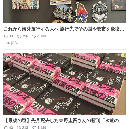
これから海外旅行する人へ 旅行先でその国や都市を象徴す
る マグネットを買って欲しい。 僕は交換留学してた1年間
33
256
4,208
返
リ
い
で20カ国回ったけど、旅行先で必ずマグネットを買い、今
22時間前
信
ポ
い
は家の冷蔵庫に貼ってる。 交換留学が終わって1年経つけ
数
ス
ね
どそれぞれのマグネットを見る度に旅の思い出が鮮明によ
ト
数
数
みがえります。
【最後の謎】先月死去した東野圭吾さんの新刊「永遠の記
憶」発売 代表作「ガリレオ」シリーズ最新作
43
213
1,139