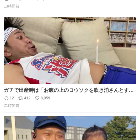
返
リ
い
news.livedoor.com/article/detail… 68歳で亡くなった作家
13時間前
信
ポ
い
の東野圭吾さんの新刊が発売された。5日は発売されたば
数
ス
ね
かりの新刊も加わり、多くのファンが足を運んでいた。
ト
数
数
ガチで出産時は「お腹の上のロウソクを吹き消さんとする
サンシャイン池崎」だったし、お産後の股裂け状態でのト
12
412
8,959
返
リ
い
イレは「とにかく明るい安村の体勢」が1番楽
21時間前
信
ポ
い
数
ス
ね
ト
数
数