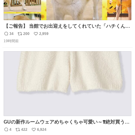
【ご報告】 当館でお出迎えをしてくれていた「ハチくん」
が8月1日に 虹の橋を渡りました🌈 たくさんの幸せを運
34
200
2,959
返
リ
い
び、たくさんのおやつを食べて、たくさん愛されたハチく
19時間前
信
ポ
い
んありがとう ハチくん大好きだよ 秋田犬の里 スタッフ一
数
ス
ね
同より 愛を込めて #秋田犬の里 #akitainu #akita #ハチくん
ト
数
数
大好き
GUの新作ルームウェアめちゃくちゃ可愛い～❣️絶対買うぞ
🪿🤍 9月下旬発売🪄
4
422
6,924
返
リ
い