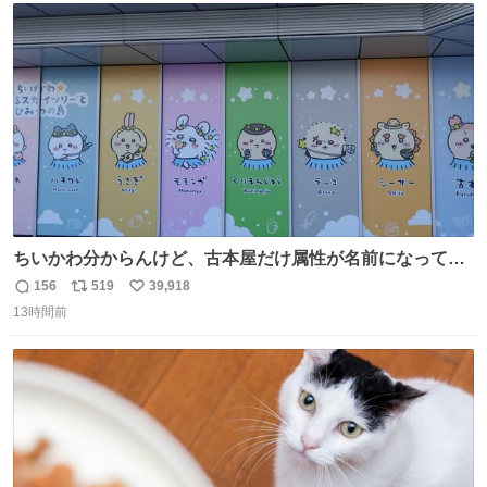
ト
数
数
ちいかわ分からんけど、古本屋だけ属性が名前になってる
のはどういうこと？
156
519
39,918
返
リ
い
13時間前
信
ポ
い
数
ス
ね
ト
数
数