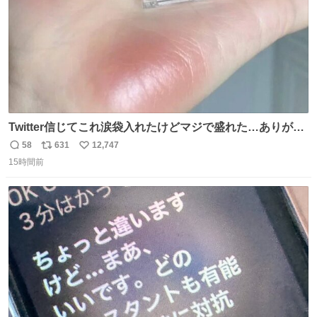
Twitter信じてこれ涙袋入れたけどマジで盛れた…ありがと
う…
58
631
12,747
返
リ
い
15時間前
信
ポ
い
数
ス
ね
ト
数
数