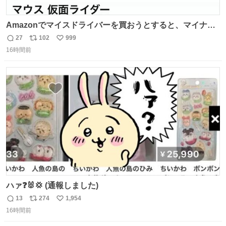
Amazonでマイスドライバーを買おうとすると、マイナス
ドライバー先輩が出しゃばってくる
27
102
999
返
リ
い
16時間前
信
ポ
い
数
ス
ね
ト
数
数
ハァ❓🐰💢 (通報しました)
13
274
1,954
返
リ
い
16時間前
信
ポ
い
数
ス
ね