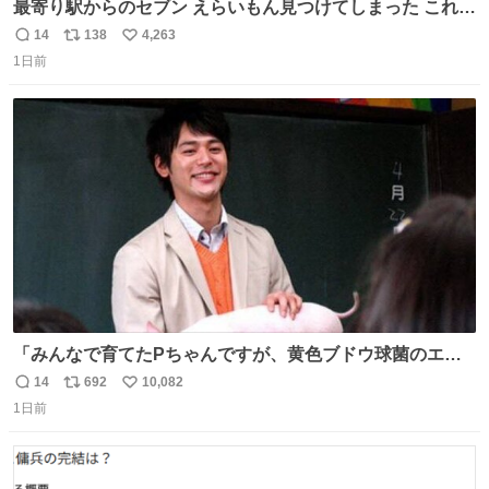
最寄り駅からのセブン えらいもん見つけてしまった これ売
ってくれへんかな… #浅井健一 #ポテチ #ロックの名盤
14
138
4,263
返
リ
い
1日前
信
ポ
い
数
ス
ね
ト
数
数
「みんなで育てたPちゃんですが、黄色ブドウ球菌のエン
テロトキシン（耐熱性毒素）が検出されたので、議論する
14
692
10,082
返
リ
い
までもなく処分が決まりました」
1日前
信
ポ
い
数
ス
ね
ト
数
数