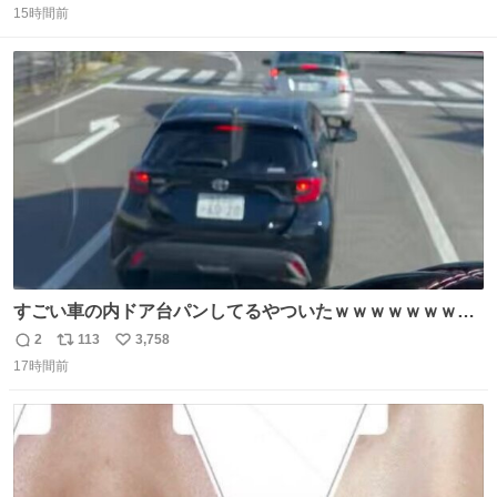
15時間前
信
ポ
い
数
ス
ね
ト
数
数
すごい車の内ドア台パンしてるやついたｗｗｗｗｗｗｗｗ
ｗｗｗｗｗｗ
2
113
3,758
返
リ
い
17時間前
信
ポ
い
数
ス
ね
ト
数
数