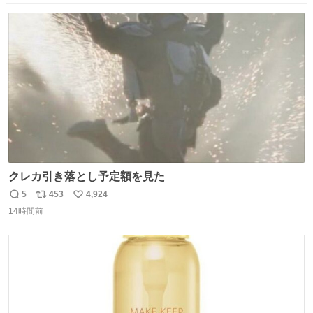
数
ス
ね
ト
数
数
クレカ引き落とし予定額を見た
5
453
4,924
返
リ
い
14時間前
信
ポ
い
数
ス
ね
ト
数
数