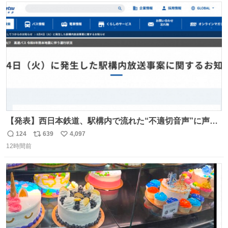
ト
数
数
【発表】西日本鉄道、駅構内で流れた“不適切音声”に声明
「被害届も検討」 news.livedoor.com/article/detail… 4日
124
639
4,097
返
リ
い
に西鉄福岡（天神）駅および薬院駅で発生した駅構内放送
12時間前
信
ポ
い
事案について声明を公表した。「第三者によって駅構内放
数
ス
ね
送設備に外部から不正に音声が流された可能性も含めて確
ト
数
数
認を実施」と説明した。