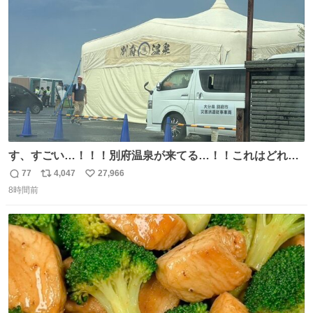
ト
数
数
す、すごい…！！！別府温泉が来てる…！！これはどれぐ
らい待つんだろう…
77
4,047
27,966
返
リ
い
8時間前
信
ポ
い
数
ス
ね
ト
数
数