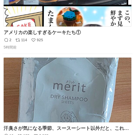
アメリカの楽しすぎるケーキたち①
2
114
925
返
リ
い
5時間前
信
ポ
い
数
ス
ね
ト
数
数
汗臭さが気になる季節、スースーシート以外だと、これが