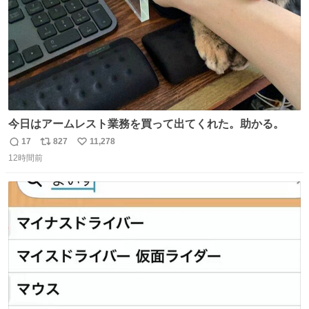
今日はアームレスト業務を買って出てくれた。助かる。
17
827
11,278
返
リ
い
12時間前
信
ポ
い
数
ス
ね
ト
数
数