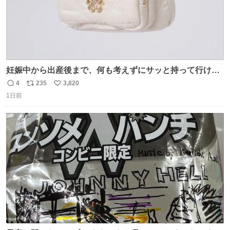
妊娠中から出産後まで、何も考えずにサッと持って行ける
ようなショルダーバッグが欲しいな〜と思っていたのだけ
4
235
3,820
返
リ
い
ど snidelでめちゃくちゃピッタリなものを見つけたので買
1日前
信
ポ
い
った！✨ スマホと小物とペットボトルが入るの最高すぎる
数
ス
ね
🥹 しかもスマホ入れ独立してるしファスナーない！地味に
ト
数
数
嬉しいやつ！！！