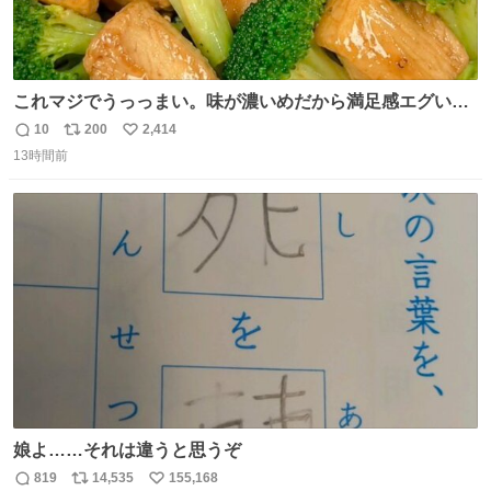
これマジでうっっまい。味が濃いめだから満足感エグいし
1週間で3キロ痩せた😭
10
200
2,414
返
リ
い
13時間前
信
ポ
い
数
ス
ね
ト
数
数
娘よ……それは違うと思うぞ
819
14,535
155,168
返
リ
い