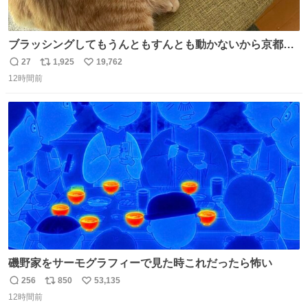
ブラッシングしてもうんともすんとも動かないから京都の
寺にある庭みたいになってる
27
1,925
19,762
返
リ
い
12時間前
信
ポ
い
数
ス
ね
ト
数
数
磯野家をサーモグラフィーで見た時これだったら怖い
256
850
53,135
返
リ
い
12時間前
信
ポ
い