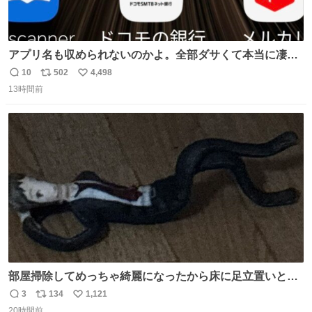
アプリ名も収められないのかよ。全部ダサくて本当に凄
い。 https://t.co/LemyLGyVkR
10
502
4,498
返
リ
い
13時間前
信
ポ
い
数
ス
ね
ト
数
数
部屋掃除してめっちゃ綺麗になったから床に足立置いとい
たら家族にまだゴミ残ってるよって言われて神
3
134
1,121
返
リ
い
20時間前