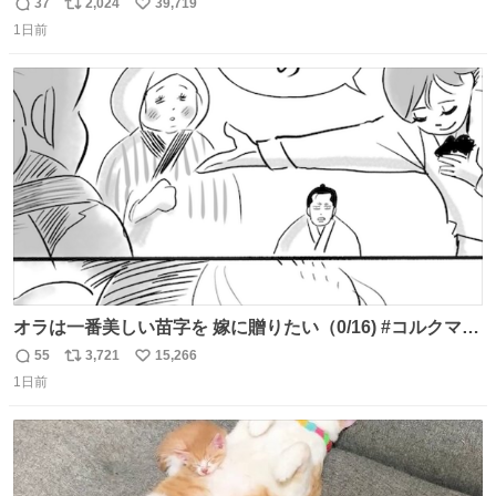
37
2,024
39,719
返
リ
い
1日前
信
ポ
い
数
ス
ね
ト
数
数
オラは一番美しい苗字を 嫁に贈りたい（0/16) #コルクマン
ガ専科
55
3,721
15,266
返
リ
い
1日前
信
ポ
い
数
ス
ね
ト
数
数