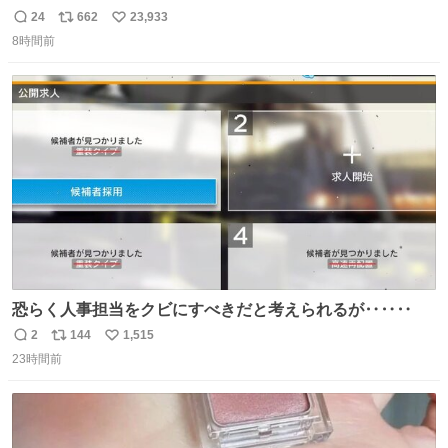
24
662
23,933
返
リ
い
8時間前
信
ポ
い
数
ス
ね
ト
数
数
恐らく人事担当をクビにすべきだと考えられるが‥‥‥
2
144
1,515
返
リ
い
23時間前
信
ポ
い
数
ス
ね
ト
数
数