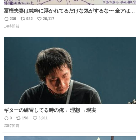
冨樫夫妻は純粋に浮かれてるだけな気がするな〜 全アはこ
こに自分の市場価値的なものを上乗せするので、 すっぴん
239
922
20,117
返
リ
い
＆寝起きのボサボサ頭でも「今日も可愛いね」が止まらな
14時間前
信
ポ
い
い。放っておくと永遠に髪撫でてきて作業進まない()
数
ス
ね
156cm40kg、年中日焼け止めとお友達の私より綺麗な手や
ト
数
数
めてもろて とか言う
ギターの練習してる時の俺 ←理想 →現実
9
158
3,911
返
リ
い
23時間前
信
ポ
い
数
ス
ね