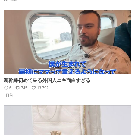
信
ポ
い
数
ス
ね
ト
数
数
新幹線初めて乗る外国人ニキ面白すぎる
6
745
13,792
返
リ
い
1日前
信
ポ
い
数
ス
ね
ト
数
数