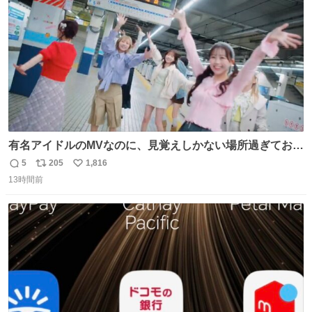
数
有名アイドルのMVなのに、見覚えしかない場所過ぎておも
ろいな
5
205
1,816
返
リ
い
13時間前
信
ポ
い
数
ス
ね
ト
数
数