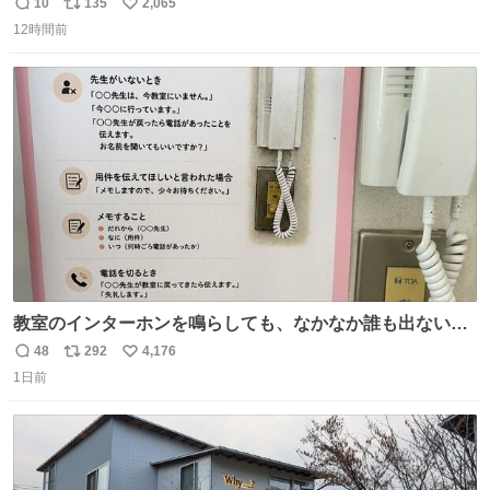
とにかくスッキリする。2年くらい前に #生活は踊る で紹
10
135
2,065
返
リ
い
介したやつ。おじさんにもおばさんにもオススメだ。ドラ
12時間前
信
ポ
い
ストに売ってるぞ。ドライシャンプーって書いてあるけど
数
ス
ね
汗拭きシートみたいなもの。耳裏襟足首筋がんがん拭いて
ト
数
数
汗臭不安を解消。
教室のインターホンを鳴らしても、なかなか誰も出ないこ
とがあります…。 もしかすると「電話の出方」に困ってい
48
292
4,176
返
リ
い
るのかもしれません。 そこで「何を話せばいいか」が見え
1日前
信
ポ
い
る手引きを用意して、安心して電話に出られるようにしま
数
ス
ね
す。 インターホンの応対も大切なコミュニケーションの学
ト
数
数
びです。