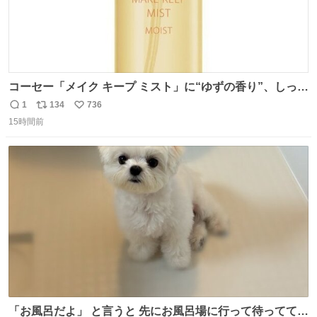
コーセー「メイク キープ ミスト」に“ゆずの香り”、しっと
りツヤ肌叶う保湿タイプ - fashion-press.net/news/148945
1
134
736
返
リ
い
15時間前
信
ポ
い
数
ス
ね
ト
数
数
「お風呂だよ」 と言うと 先にお風呂場に行って待っててく