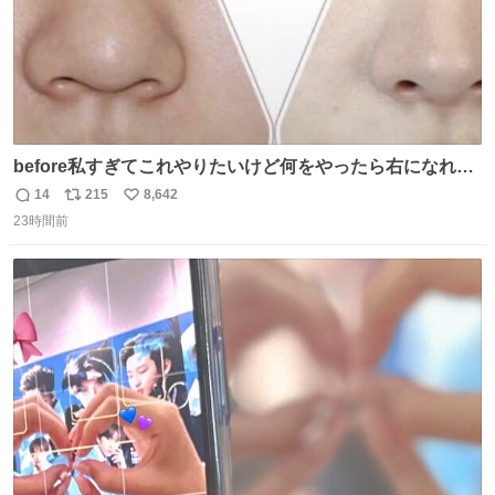
before私すぎてこれやりたいけど何をやったら右になれる
の
14
215
8,642
返
リ
い
23時間前
信
ポ
い
数
ス
ね
ト
数
数