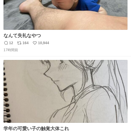
なんて失礼なやつ
12
164
10,944
返
リ
い
17時間前
信
ポ
い
数
ス
ね
ト
数
数
学年の可愛い子の触覚大体これ