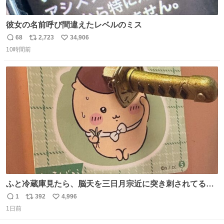
彼女の名前呼び間違えたレベルのミス
68
2,723
34,906
返
リ
い
10時間前
信
ポ
い
数
ス
ね
ト
数
数
ふと冷蔵庫見たら、脳天を三日月宗近に突き刺されてるく
りまんじゅうパイセンが
1
392
4,996
返
リ
い
1日前
信
ポ
い
数
ス
ね