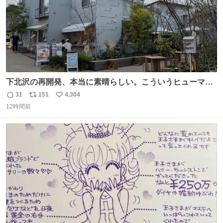
下北沢の再開発、本当に素晴らしい。こういうヒューマン
スケールの開発がいいんだよ。
31
151
4,304
返
リ
い
12時間前
信
ポ
い
数
ス
ね
ト
数
数