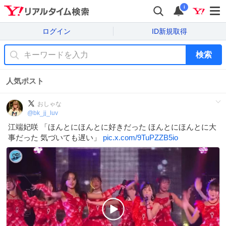
i
ログイン
ID新規取得
検索
人気ポスト
おしゃな
@
bk_jj_luv
江端妃咲 「ほんとにほんとに好きだった ほんとにほんとに大
事だった 気づいても遅い」
pic.x.com/9TuPZZB5io