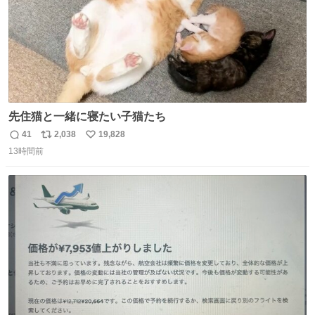
先住猫と一緒に寝たい子猫たち
41
2,038
19,828
返
リ
い
13時間前
信
ポ
い
数
ス
ね
ト
数
数