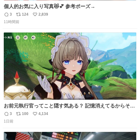
個人的お気に入り写真😻💕 参考ポーズ→
3
124
2,839
返
リ
い
11時間前
信
ポ
い
数
ス
ね
ト
数
数
お前元執行官ってこと隠す気ある？ 記憶消えてるからそん
な考えに至らないだろうけどさ…
3
100
4,134
返
リ
い
1日前
信
ポ
い
数
ス
ね
ト
数