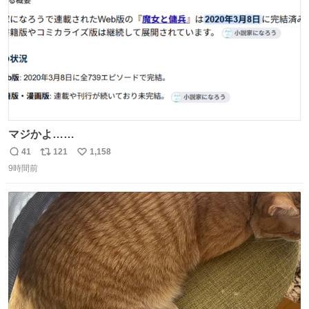
マジかよ……
41
121
1,158
返
リ
い
9時間前
信
ポ
い
数
ス
ね
ト
数
数