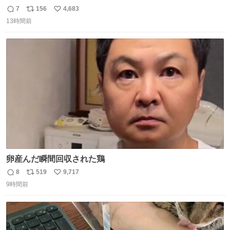
れる 賢いライス
7
156
4,683
返
リ
い
13時間前
信
ポ
い
数
ス
ね
ト
数
数
卵産んだ瞬間回収された鶏
8
519
9,717
返
リ
い
9時間前
信
ポ
い
数
ス
ね
ト
数
数